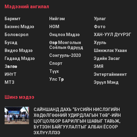
Мэдээний ангилал
Баримт
Нийгэм
Урлаг
Бизнес Мэдээ
НОМ
Фото
Боловсрол
Онцлох Мэдээ
ХАН-УУЛ ДҮҮРЭГ
Бусад
Өвөр Монголын
Хууль
Соёлын Өдрүүд
Видео Мэдээ
Шинжлэх Ухаан
Сонгууль-2020
Гадаад Мэдээ
Эдийн Засаг
Спорт
Зөвлөгөө
ЭМЯ
Түүх
ИНҮТ
Энтертайнмент
Улс Төр
МТЗ
Эрүүл Мэнд
Шинэ мэдээ
САЙНШАНД ДАХЬ “БҮСИЙН НИСЛЭГИЙН
ХӨДӨЛГӨӨНИЙ УДИРДЛАГЫН ТӨВ”-ИЙН
ЦОГЦОЛБОР БАРИЛГЫН ШАВЫГ ТАВЬЖ,
БҮТЭЭН БАЙГУУЛАЛТЫГ АЛБАН ЁСООР
ЭХЛҮҮЛЛЭЭ