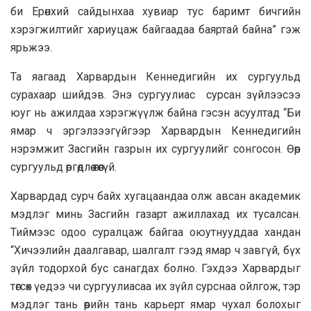
би Ерөнхий сайдынхаа хувиар тус баримт бичгийн
хэрэгжилтийг хариуцаж байгаадаа баяртай байна” гэж
ярьжээ.
Та яагаад Харвардын Кеннедигийн их сургуульд
сурахаар шийдэв. Энэ сургуулиас сурсан зүйлээсээ
юуг нь ажилдаа хэрэгжүүлж байна гэсэн асуултад “Би
ямар ч эргэлзээгүйгээр Харвардын Кеннедигийн
нэрэмжит Засгийн газрын их сургуулийг сонгосон. Өөр
сургуульд өргөдлөө өгөөгүй.
Харвардад сурч байх хугацаандаа олж авсан академик
мэдлэг минь Засгийн газарт ажиллахад их тусалсан.
Тиймээс одоо суралцаж байгаа оюутнууддаа хандан
“Хичээлийн даалгавар, шалгалт гээд ямар ч завгүй, бүх
зүйл тодорхой бус санагдах болно. Гэхдээ Харвардыг
төгсөх үедээ чи сургуулиасаа их зүйл сурснаа ойлгож, тэр
мэдлэг тань өөрийн тань карьерт ямар чухал болохыг