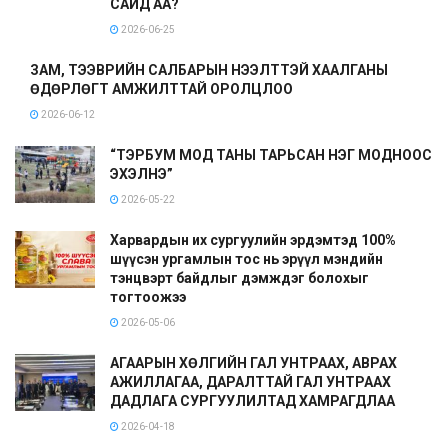
САЙД АА?
2026-06-25
ЗАМ, ТЭЭВРИЙН САЛБАРЫН НЭЭЛТТЭЙ ХААЛГАНЫ
ӨДӨРЛӨГТ АМЖИЛТТАЙ ОРОЛЦЛОО
2026-06-12
“ТЭРБУМ МОД ТАНЫ ТАРЬСАН НЭГ МОДНООС
ЭХЭЛНЭ”
2026-05-22
Харвардын их сургуулийн эрдэмтэд 100%
шүүсэн ургамлын тос нь эрүүл мэндийн
тэнцвэрт байдлыг дэмждэг болохыг
тогтоожээ
2026-05-06
АГААРЫН ХӨЛГИЙН ГАЛ УНТРААХ, АВРАХ
АЖИЛЛАГАА, ДАРАЛТТАЙ ГАЛ УНТРААХ
ДАДЛАГА СУРГУУЛИЛТАД ХАМРАГДЛАА
2026-04-18