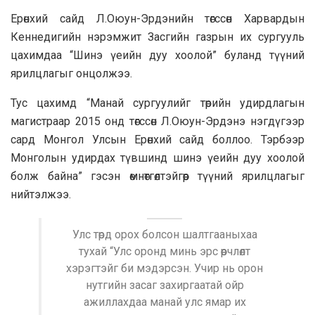
Ерөнхий сайд Л.Оюун-Эрдэнийн төгссөн Харвардын
Кеннедигийн нэрэмжит Засгийн газрын их сургууль
цахимдаа “Шинэ үеийн дуу хоолой” буланд түүний
ярилцлагыг онцолжээ.
Тус цахимд “Манай сургуулийг төрийн удирдлагын
магистраар 2015 онд төгссөн Л.Оюун-Эрдэнэ нэгдүгээр
сард Монгол Улсын Ерөнхий сайд боллоо. Тэрбээр
Монголын удирдах түвшинд шинэ үеийн дуу хоолой
болж байна” гэсэн өмнөтгөлтэйгөөр түүний ярилцлагыг
нийтэлжээ.
Улс төрд орох болсон шалтгааныхаа
тухай “Улс оронд минь эрс өөрчлөлт
хэрэгтэйг би мэдэрсэн. Учир нь орон
нутгийн засаг захиргаатай ойр
ажиллахдаа манай улс ямар их