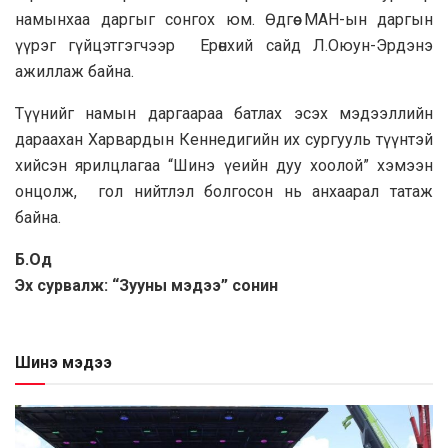
намынхаа даргыг сонгох юм. Өдгөө МАН-ын даргын
үүрэг гүйцэтгэгчээр Ерөнхий сайд Л.Оюун-Эрдэнэ
ажиллаж байна.
Түүнийг намын даргаараа батлах эсэх мэдээллийн
дараахан Харвардын Кеннедигийн их сургууль түүнтэй
хийсэн ярилцлагаа “Шинэ үеийн дуу хоолой” хэмээн
онцолж, гол нийтлэл болгосон нь анхаарал татаж
байна.
Б.Од
Эх сурвалж: “Зууны мэдээ” сонин
Шинэ мэдээ