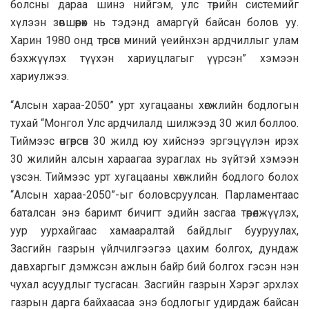
болсны дараа шинэ нийгэм, улс төрийн системийг
хүлээн зөвшөөрөх нь тэдэнд амаргүй байсан болов уу.
Харин 1980 онд төрсөн миний үеийнхэн ардчиллыг улам
бэхжүүлэх түүхэн хариуцлагыг үүрсэн” хэмээн
хариулжээ.
“Алсын хараа-2050” урт хугацааны хөгжлийн бодлогын
тухай “Монгол Улс ардчилалд шилжээд 30 жил боллоо.
Тиймээс өнгөрсөн 30 жилд юу хийснээ эргэцүүлэн ирэх
30 жилийн алсын хараагаа зураглах нь зүйтэй хэмээн
үзсэн. Тиймээс урт хугацааны хөгжлийн бодлого болох
“Алсын хараа-2050”-ыг боловсруулсан. Парламентаас
баталсан энэ баримт бичигт эдийн засгаа төрөлжүүлэх,
уур уурхайгаас хамааралтай байдлыг бууруулах,
Засгийн газрын үйлчилгээгээ цахим болгох, дундаж
давхаргыг дэмжсэн ажлын байр бий болгох гэсэн нэн
чухал асуудлыг тусгасан. Засгийн газрын Хэрэг эрхлэх
газрын дарга байхаасаа энэ бодлогыг удирдаж байсан