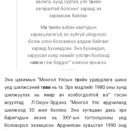
авлига, хүнд суртал, улс төрийн
хагаралтай болсныг хараад их
харамсаж байлаа.
Мөн төрийн албан хаагчдын
хариуцлагагүй, ёс зүйгүй үйлдлээс
болж олон боломжоо алдаж байгааг
хараад бухимдсан. Энэ бухимдал,
харуусал хоёр намайг улстөрч болоход
нөлөөлсөн гэж боддог” хэмээн ярьжээ.
Энэ цахимын “Монгол Улсын төрийн удирдлага шинэ
үед шилжсэний төлөөлөл нь та. Эрх мэдлийг 1980 оны хүнд
шилжүүлэх нь ямар ач холбогдолтой вэ” гэсэн
асуултад Л.Оюун-Эрдэнэ “Монгол Улс ардчилалд
шилжээд 30 жил боллоо. Энэ хугацаан дахь эрх
баригчдын ихэнх нь ЗХУ-ын тогтолцооны үед
боловсрол эзэмшсэн. Aрдчилсан хувьсгал 1990 онд