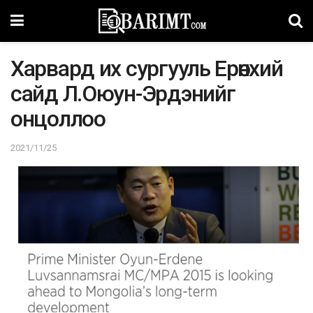
Харвард их сургууль Ерөнхий
сайд Л.Оюун-Эрдэнийг
онцоллоо
2021/11/25