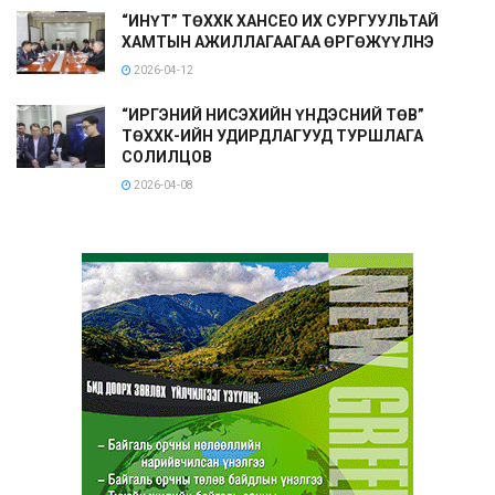
“ИНҮТ” ТӨХХК ХАНСЕО ИХ СУРГУУЛЬТАЙ
ХАМТЫН АЖИЛЛАГААГАА ӨРГӨЖҮҮЛНЭ
2026-04-12
“ИРГЭНИЙ НИСЭХИЙН ҮНДЭСНИЙ ТӨВ”
ТӨХХК-ИЙН УДИРДЛАГУУД ТУРШЛАГА
СОЛИЛЦОВ
2026-04-08