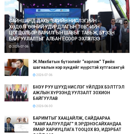
САЙНШАНД ДАХЬ “БҮСИЙН НИСЛЭГИЙН
ХӨДӨЛГӨӨНИЙ УДИРДЛАГЫН ТӨВ”-ИЙН
ЦОГЦОЛБОР БАРИЛГЫН ШАВЫГ ТАВЬЖ, БҮТЭЭН
БАЙГУУЛАЛТЫГ АЛБАН ЁСООР ЭХЛҮҮЛЛЭЭ
2026-07-06
Ж.Мөнхбатын бүтээлийг “нэрлэж” Төрийн
шагналын нэр хүндийг нүүрстэй хутгасангүй
2026-07-06
БНЭУ РУУ ШУУД НИСЛЭГ ҮЙЛДЭХ БЭЛТГЭЛ
АЖЛЫН ХҮРЭЭНД УУЛЗАЛТ ЗОХИОН
БАЙГУУЛАВ
2026-06-30
БАРИМТЫГ ХААЦАЙЛЖ, САЙДААРАА
“ХАМГААЛУУЛДАГ” Я.ЭРДЭНЭСАЙХАНДАА
ЯМАР ХАРИУЦЛАГА ТООЦОХ ВЭ, ИДЭРБАТ