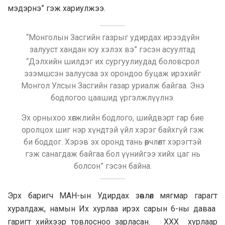
мэдэрнэ” гэж хариулжээ.
“Монголын Засгийн газрыг удирдах ирээдүйн
залууст хандан юу хэлэх вэ” гэсэн асуултад
“Дэлхийн шилдэг их сургуулиудад боловсрол
эзэмшсэн залуусаа эх орондоо буцаж ирэхийг
Монгол Улсын Засгийн газар уриалж байгаа. Энэ
бодлогоо цаашид үргэлжлүүлнэ.
Эх орныхоо хөгжлийн бодлого, шийдвэрт гар бие
оролцох шиг нэр хүндтэй үйл хэрэг байхгүй гэж
би боддог. Хэрэв эх оронд тань өөрчлөлт хэрэгтэй
гэж санагдаж байгаа бол үүнийгээ хийх цаг нь
болсон” гэсэн байна.
Эрх баригч МАН-ын Удирдах зөвлөл мягмар гарагт
хуралдаж, намын Их хурлаа ирэх сарын 6-ны даваа
гаригт хийхээр товлосноо зарласан. XXX хурлаар