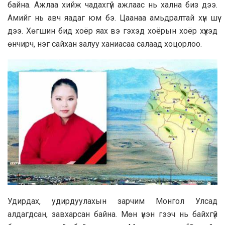
байна. Ажлаа хийж чадахгүй ажлаас нь хална биз дээ.
Амийг нь авч яадаг юм бэ. Цаанаа амьдралтай хүн шүү
дээ. Хөгшин бид хоёр яах вэ гэхэд хоёрын хоёр хүүхэд
өнчирч, нэг сайхан залуу ханиасаа салаад хоцорлоо.
Удирдах, удирдуулахын зарчим Монгол Улсад
алдагдсан, завхарсан байна. Мөн үнэн гээч нь байхгүй