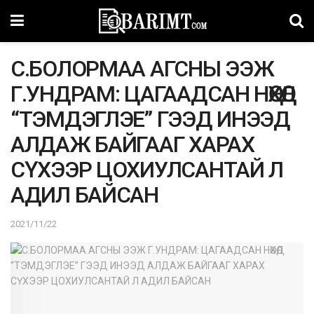
С.БОЛОРМАА АГСНЫ ЭЭЖ
Г.УНДРАМ: ЦАГААДСАН НӨХӨД
“ТЭМДЭГЛЭЕ” ГЭЭД ИНЭЭД
АЛДАЖ БАЙГААГ ХАРАХ
СҮХЭЭР ЦОХИУЛСАНТАЙ Л
АДИЛ БАЙСАН
2021/11/22