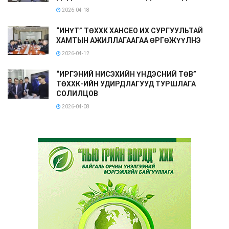
2026-04-18
“ИНҮТ” ТӨХХК ХАНСЕО ИХ СУРГУУЛЬТАЙ
ХАМТЫН АЖИЛЛАГААГАА ӨРГӨЖҮҮЛНЭ
2026-04-12
“ИРГЭНИЙ НИСЭХИЙН ҮНДЭСНИЙ ТӨВ”
ТӨХХК-ИЙН УДИРДЛАГУУД ТУРШЛАГА
СОЛИЛЦОВ
2026-04-08