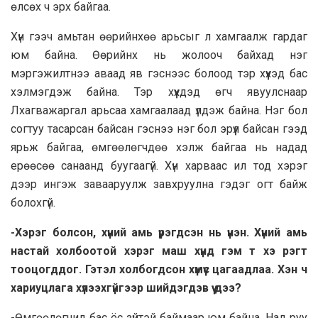
өлсөх ч эрх байгаа.
Хүн гээч амьтан өөрийнхөө арьсыг л хамгаалж гардаг
юм байна. Өөрийнх нь жолооч байхад нэг
мэргэжилтнээ аваад яв гэснээс болоод тэр хүүхэд бас
хэлмэгдэж байна. Тэр хүүхдэд өгч явуулснаар
Лхагважаргал арьсаа хамгаалаад үлдэж байна. Нэг бол
согтуу тасарсан байсан гэснээ нэг бол эрүүл байсан гээд
ярьж байгаа, өмгөөлөгчдөө хэлж байгаа нь надад
ерөөсөө санаанд буугаагүй. Хүн харваас ил тод хэрэг
дээр ингэж завааруулж завхруулна гэдэг огт байж
болохгүй.
-Хэрэг болсон, хүний амь үрэгдсэн нь үнэн. Хүний амь
настай холбоотой хэрэг маш хүнд гэм т хэ рэгт
тооцогддог. Гэтэл холбогдсон хүмүүс цагаадлаа. Хэн ч
хариуцлага хүлээхгүйгээр шийдэгдэв үү дээ?
-Өмгөөлөгчид бас ёс зүйтэй баймаар юм байна. Над руу