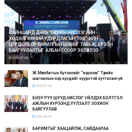
САЙНШАНД ДАХЬ “БҮСИЙН НИСЛЭГИЙН
ХӨДӨЛГӨӨНИЙ УДИРДЛАГЫН ТӨВ”-ИЙН
ЦОГЦОЛБОР БАРИЛГЫН ШАВЫГ ТАВЬЖ, БҮТЭЭН
БАЙГУУЛАЛТЫГ АЛБАН ЁСООР ЭХЛҮҮЛЛЭЭ
2026-07-06
Ж.Мөнхбатын бүтээлийг “нэрлэж” Төрийн
шагналын нэр хүндийг нүүрстэй хутгасангүй
2026-07-06
БНЭУ РУУ ШУУД НИСЛЭГ ҮЙЛДЭХ БЭЛТГЭЛ
АЖЛЫН ХҮРЭЭНД УУЛЗАЛТ ЗОХИОН
БАЙГУУЛАВ
2026-06-30
БАРИМТЫГ ХААЦАЙЛЖ, САЙДААРАА