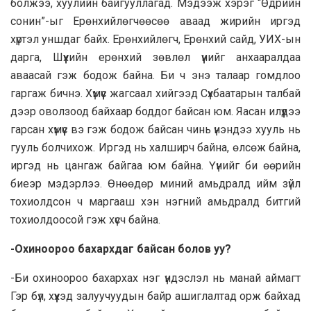
болжээ, хуулийн байгууллагад. Мэдээж хэрэг “Өдрийн
сонин”-ыг Ерөнхийлөгчөөсөө аваад жирийн иргэд
хүртэл уншдаг байх. Ерөнхийлөгч, Ерөнхий сайд, УИХ-ын
дарга, Шүүхийн ерөнхий зөвлөл үүнийг анхааралдаа
аваасай гэж бодож байна. Би ч энэ талаар гомдлоо
гаргаж бичнэ. Хүмүүс жагсаал хийгээд Сүхбаатарын талбай
дээр оволзоод байхаар боддог байсан юм. Яасан илүүдээ
гарсан хүмүүс вэ гэж бодож байсан чинь үнэндээ хууль нь
гууль болчихож. Иргэд нь халширч байна, өлсөж байна,
иргэд нь цангаж байгаа юм байна. Үүнийг би өөрийн
биеэр мэдэрлээ. Өнөөдөр миний амьдралд ийм зүйл
тохиолдсон ч маргааш хэн нэгний амьдралд битгий
тохиолдоосой гэж хүсч байна.
-Охиноороо бахархдаг байсан болов уу?
-Би охиноороо бахархах нэг үндэслэл нь манай аймагт
Гэр бүл, хүүхэд залуучуудын байр ашиглалтад орж байхад