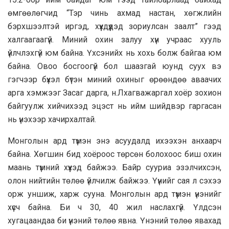
өмгөөлөгчид “Тэр чинь ахмад настан, хөгжлийн
бэрхшээлтэй иргэд, хүүхдүүдэд зориулсан заалт” гээд
халгаагаагүй. Миний охин залуу хүн учраас хууль
үйлчлэхгүй юм байна. Үхсэнийх нь хохь болж байгаа юм
байна. Овоо босгоогүй бол шаазгай юунд суух вэ
гэгчээр бүхэл бүтэн миний охиныг өрөөндөө аваачих
арга хэмжээг Засаг дарга, н.Лхагважаргал хоёр зохион
байгуулж хийчихээд эцэст нь ийм шийдвэр гаргасан
нь үнэхээр хачирхалтай.
Монголын ард түмэн энэ асуудалд ихээхэн анхаарч
байна. Хөгшин бид хоёроос төрсөн болохоос биш охин
маань түмний хүүхэд байжээ. Байр сууриа эзэлчихсэн,
олон нийтийн төлөө үйлчилж байжээ. Үүнийг сая л сэхээ
орж уншиж, харж сууна. Монголын ард түмэн үнэнийг
хүсч байна. Би ч 30, 40 жил наслахгүй. Үлдсэн
хугацаандаа би үнэний төлөө явна. Үнэний төлөө явахад