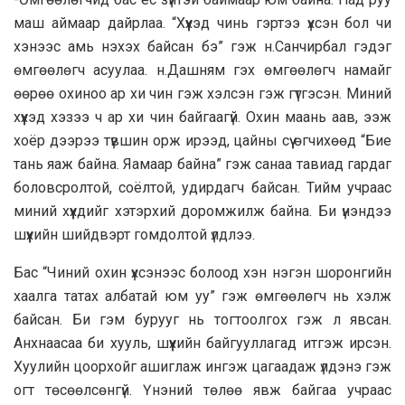
маш аймаар дайрлаа. “Хүүхэд чинь гэртээ үхсэн бол чи
хэнээс амь нэхэх байсан бэ” гэж н.Санчирбал гэдэг
өмгөөлөгч асуулаа. н.Дашням гэх өмгөөлөгч намайг
өөрөө охиноо ар хи чин гэж хэлсэн гэж гүтгэсэн. Миний
хүүхэд хэзээ ч ар хи чин байгаагүй. Охин маань аав, ээж
хоёр дээрээ түвшин орж ирээд, цайны сүү өгчихөөд “Бие
тань яаж байна. Яамаар байна” гэж санаа тавиад гардаг
боловсролтой, соёлтой, удирдагч байсан. Тийм учраас
миний хүүхдийг хэтэрхий доромжилж байна. Би үнэндээ
шүүхийн шийдвэрт гомдолтой үлдлээ.
Бас “Чиний охин үхсэнээс болоод хэн нэгэн шоронгийн
хаалга татах албатай юм уу” гэж өмгөөлөгч нь хэлж
байсан. Би гэм бурууг нь тогтоолгох гэж л явсан.
Анхнаасаа би хууль, шүүхийн байгууллагад итгэж ирсэн.
Хуулийн цоорхойг ашиглаж ингэж цагаадаж үлдэнэ гэж
огт төсөөлсөнгүй. Үнэний төлөө явж байгаа учраас