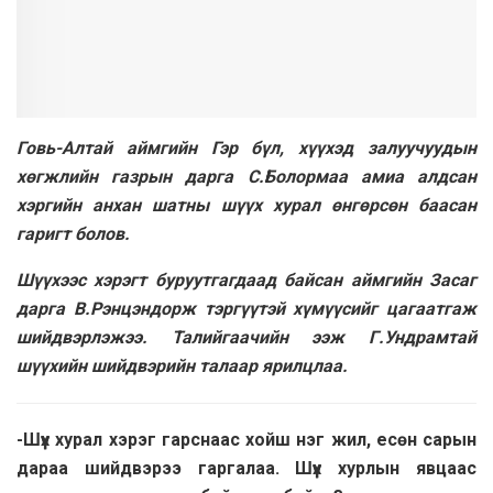
Говь-Алтай аймгийн Гэр бүл, хүүхэд залуучуудын
хөгжлийн газрын дарга С.Болормаа амиа алдсан
хэргийн анхан шатны шүүх хурал өнгөрсөн баасан
гаригт болов.
Шүүхээс хэрэгт буруутгагдаад байсан аймгийн Засаг
дарга В.Рэнцэндорж тэргүүтэй хүмүүсийг цагаатгаж
шийдвэрлэжээ. Талийгаачийн ээж Г.Ундрамтай
шүүхийн шийдвэрийн талаар ярилцлаа.
-Шүүх хурал хэрэг гарснаас хойш нэг жил, есөн сарын
дараа шийдвэрээ гаргалаа. Шүүх хурлын явцаас