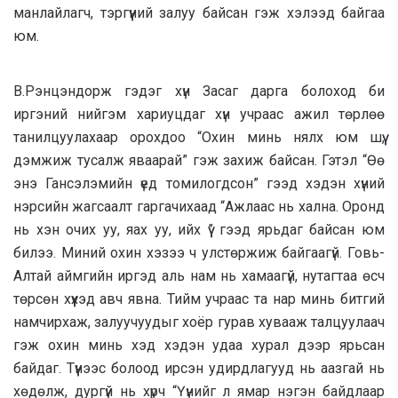
манлайлагч, тэргүүний залуу байсан гэж хэлээд байгаа
юм.
В.Рэнцэндорж гэдэг хүн Засаг дарга болоход би
иргэний нийгэм хариуцдаг хүн учраас ажил төрлөө
танилцуулахаар орохдоо “Охин минь нялх юм шүү,
дэмжиж тусалж яваарай” гэж захиж байсан. Гэтэл “Өө
энэ Гансэлэмийн үед томилогдсон” гээд хэдэн хүний
нэрсийн жагсаалт гаргачихаад “Ажлаас нь хална. Оронд
нь хэн очих уу, яах уу, ийх үү” гээд ярьдаг байсан юм
билээ. Миний охин хэзээ ч улстөржиж байгаагүй. Говь-
Алтай аймгийн иргэд аль нам нь хамаагүй, нутагтаа өсч
төрсөн хүүхэд авч явна. Тийм учраас та нар минь битгий
намчирхаж, залуучуудыг хоёр гурав хувааж талцуулаач
гэж охин минь хэд хэдэн удаа хурал дээр ярьсан
байдаг. Түүнээс болоод ирсэн удирдлагууд нь аазгай нь
хөдөлж, дургүй нь хүрч “Үүнийг л ямар нэгэн байдлаар