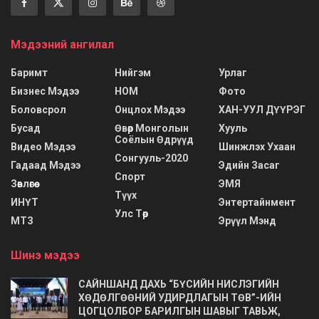
Мэдээний ангилал
Баримт
Нийгэм
Урлаг
Бизнес Мэдээ
НОМ
Фото
Боловсрол
Онцлох Мэдээ
ХАН-УУЛ ДҮҮРЭГ
Бусад
Өвөр Монголын
Хууль
Соёлын Өдрүүд
Видео Мэдээ
Шинжлэх Ухаан
Сонгууль-2020
Гадаад Мэдээ
Эдийн Засаг
Спорт
Зөвлөгөө
ЭМЯ
Түүх
ИНҮТ
Энтертайнмент
Улс Төр
МТЗ
Эрүүл Мэнд
Шинэ мэдээ
САЙНШАНД ДАХЬ “БҮСИЙН НИСЛЭГИЙН
ХӨДӨЛГӨӨНИЙ УДИРДЛАГЫН ТӨВ”-ИЙН
ЦОГЦОЛБОР БАРИЛГЫН ШАВЫГ ТАВЬЖ,