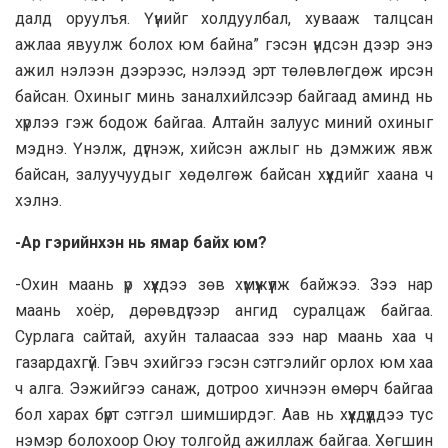
далд оруулъя. Үүнийг холдуулбал, хувааж талцсан
ажлаа явуулж болох юм байна” гэсэн үндсэн дээр энэ
ажил нэлээн дээрээс, нэлээд эрт төлөвлөгдөж ирсэн
байсан. Охиныг минь заналхийлсээр байгаад аминд нь
хүрлээ гэж бодож байгаа. Алтайн залуус миний охиныг
мэднэ. Үнэлж, дүгнэж, хийсэн ажлыг нь дэмжиж явж
байсан, залуучуудыг хөдөлгөж байсан хүүхдийг хаана ч
хэлнэ.
-Ар гэрийнхэн нь ямар байх юм?
-Охин маань үр хүүхдээ зөв хүмүүжүүлж байжээ. Зээ нар
маань хоёр, дөрөвдүгээр ангид суралцаж байгаа.
Сурлага сайтай, ахуйн талаасаа зээ нар маань хаа ч
газардахгүй. Гэвч эхийгээ гэсэн сэтгэлийг орлох юм хаа
ч алга. Ээжийгээ санаж, дотроо хичнээн өмөрч байгаа
бол харах бүрт сэтгэл шимширдэг. Аав нь хүүхдүүддээ тус
нэмэр болохоор Оюу толгойд ажиллаж байгаа. Хөгшин