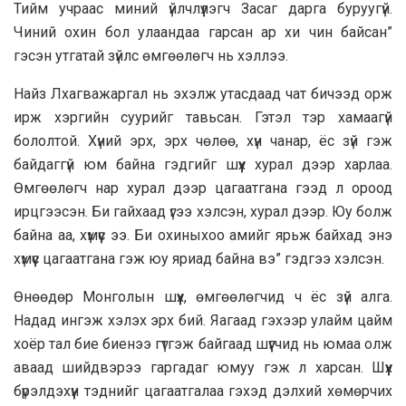
Тийм учраас миний үйлчлүүлэгч Засаг дарга буруугүй.
Чиний охин бол улаандаа гарсан ар хи чин байсан”
гэсэн утгатай зүйлс өмгөөлөгч нь хэллээ.
Найз Лхагважаргал нь эхэлж утасдаад чат бичээд орж
ирж хэргийн суурийг тавьсан. Гэтэл тэр хамаагүй
бололтой. Хүний эрх, эрх чөлөө, хүн чанар, ёс зүй гэж
байдаггүй юм байна гэдгийг шүүх хурал дээр харлаа.
Өмгөөлөгч нар хурал дээр цагаатгана гээд л ороод
ирцгээсэн. Би гайхаад үгээ хэлсэн, хурал дээр. Юу болж
байна аа, хүмүүс ээ. Би охиныхоо амийг ярьж байхад энэ
хүмүүс цагаатгана гэж юу яриад байна вэ” гэдгээ хэлсэн.
Өнөөдөр Монголын шүүх, өмгөөлөгчид ч ёс зүй алга.
Надад ингэж хэлэх эрх бий. Яагаад гэхээр улайм цайм
хоёр тал бие биенээ гүтгэж байгаад шүүгчид нь юмаа олж
аваад шийдвэрээ гаргадаг юмуу гэж л харсан. Шүүх
бүрэлдэхүүн тэднийг цагаатгалаа гэхэд дэлхий хөмөрчих