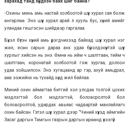
харахад танд хүндхэн байх шиг байна?
-Охины минь амь настай холбоотой шүүх хурал сая болж
өнгөрлөө. Энэ шүүх хурал арай л хууль бус, хүний амийг
уландаа гишгэсэн шийдвэр гаргалаа.
Бүхэл бүтэн хүний амь үрэгдчихээд байхад шүүх хурал нэг
жил, есөн сарын дараа анх удаа бүрэлдэхүүнтэй шүүх
хурлыг хийсэн нь энэ. Өмнө нь ийм ч шалтгаан, тийм ч
шалтгаан, коронатай холбоотой гэж зургаа, долоон
удаа хойшилсон. Энэ хугацаанд ар гэр, ахуй амьдрал,
аав ээжийнх нь тухайд хүнд жил байлаа.
Миний охин аймагтаа битгий хэл улсдаа толгой цохих
мэдлэгтэй бол мэдлэгтэй, боловсролтой бол
боловсролтой, удирдах авьяас чадвартай манлайлагч
охин байсан. Гэтэл шүүх хурал дээр “Чиний хүүхэд аймгийн
Засаг даргын Тамгын газрын даргын өрөөнд үхээгүй.