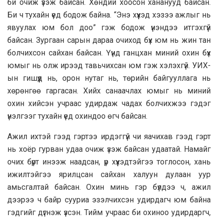
би очиж үзэж байсан. Хөндий хоосон хананууд байсан.
Би ч тухайн үед бодож байна. “Энэ хүүхэд хэзээ ажлыг нь
явуулах юм бол доо” гэж бодож үнэндээ итгэхгүй
байсан. Зургаан сарын дараа очиход бүх юм нь жин тан
болчихсон сайхан байсан. Үүнд ганцхан миний охин бүх
юмыг нь олж ирээд тавьчихсан юм гэж хэлэхгүй. УИХ-
ын гишүүд нь, орон нутаг нь, төрийн байгууллага нь
хөрөнгөө гаргасан. Хийх санаачлах юмыг нь миний
охин хийсэн учраас удирдаж чадах болчихжээ гэдэг
үнэлгээг тухайн үед охиндоо өгч байсан.
Ажил ихтэй гээд гэртээ ирдэггүй чи яачихав гээд гэрт
нь хоёр гурван удаа очиж үзэж байсан удаатай. Намайг
очих бүрт инээж наадсан, үр хүүхэдтэйгээ тоглосон, хань
ижилтэйгээ ярилцсан сайхан халуун дулаан уур
амьсгалтай байсан. Охин минь гэр бүлдээ ч, ажил
дээрээ ч байр сууриа эзэлчихсэн удирдагч юм байна
гэдгийг дүгнэж үзсэн. Тийм учраас би охиноо удирдаргч,