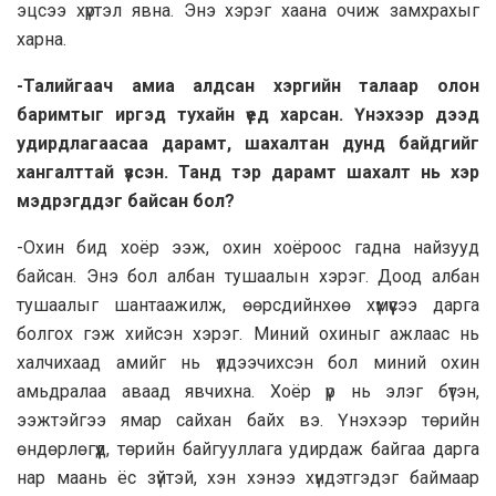
эцсээ хүртэл явна. Энэ хэрэг хаана очиж замхрахыг
харна.
-Талийгаач амиа алдсан хэргийн талаар олон
баримтыг иргэд тухайн үед харсан. Үнэхээр дээд
удирдлагаасаа дарамт, шахалтан дунд байдгийг
хангалттай үзсэн. Танд тэр дарамт шахалт нь хэр
мэдрэгддэг байсан бол?
-Охин бид хоёр ээж, охин хоёроос гадна найзууд
байсан. Энэ бол албан тушаалын хэрэг. Доод албан
тушаалыг шантаажилж, өөрсдийнхөө хүмүүсээ дарга
болгох гэж хийсэн хэрэг. Миний охиныг ажлаас нь
халчихаад амийг нь үлдээчихсэн бол миний охин
амьдралаа аваад явчихна. Хоёр үр нь элэг бүтэн,
ээжтэйгээ ямар сайхан байх вэ. Үнэхээр төрийн
өндөрлөгүүд, төрийн байгууллага удирдаж байгаа дарга
нар маань ёс зүйтэй, хэн хэнээ хүндэтгэдэг баймаар