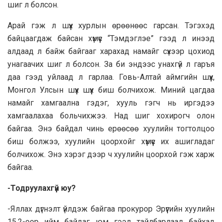
шиг л болсон.
Арай гэж л шүүх хурлын өрөөнөөс гарсан. Тэгэхэд
байцаагдаж байсан хүмүүс “Тэмдэглэе” гээд л инээд
алдаад л байж байгааг харахад намайг сүхээр цохиод
унагаачих шиг л болсон. За би эндээс унахгүй л гаръя
даа гээд уйлаад л гарлаа. Говь-Алтай аймгийн шүүх,
Монгол Улсын шүүх шүүх биш болчихож. Миний цагдаа
намайг хамгаална гэдэг, хууль гэгч нь иргэдээ
хамгаалахаа больчихжээ. Над шиг хохирогч олон
байгаа. Энэ байдал чинь ерөөсөө хуулийн тогтолцоо
биш болжээ, хуулийн цоорхойг хүмүүс их ашигладаг
болчихож. Энэ хэрэг дээр ч хуулийн цоорхой гэж харж
байгаа.
-Тодруулахгүй юу?
-Яллах дүгнэлт үйлдэж байгаа прокурор Эрүүгийн хуулийн
15.2-оор ийм байдаг юм гээд тайлбарлаад байхад