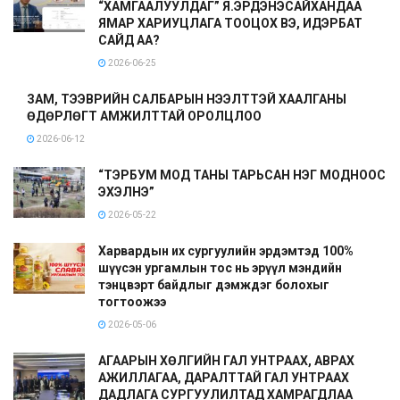
“ХАМГААЛУУЛДАГ” Я.ЭРДЭНЭСАЙХАНДАА
ЯМАР ХАРИУЦЛАГА ТООЦОХ ВЭ, ИДЭРБАТ
САЙД АА?
2026-06-25
ЗАМ, ТЭЭВРИЙН САЛБАРЫН НЭЭЛТТЭЙ ХААЛГАНЫ
ӨДӨРЛӨГТ АМЖИЛТТАЙ ОРОЛЦЛОО
2026-06-12
“ТЭРБУМ МОД ТАНЫ ТАРЬСАН НЭГ МОДНООС
ЭХЭЛНЭ”
2026-05-22
Харвардын их сургуулийн эрдэмтэд 100%
шүүсэн ургамлын тос нь эрүүл мэндийн
тэнцвэрт байдлыг дэмждэг болохыг
тогтоожээ
2026-05-06
АГААРЫН ХӨЛГИЙН ГАЛ УНТРААХ, АВРАХ
АЖИЛЛАГАА, ДАРАЛТТАЙ ГАЛ УНТРААХ
ДАДЛАГА СУРГУУЛИЛТАД ХАМРАГДЛАА