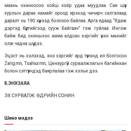
маань охиноосоо хойш хоёр удаа муудлаа. Сая шүүх
хурлын дараа намайг ороод ирэхэд чичирч салгалаад
даралт нь 190 хүрээд болохоо байлаа. Арга ядаад “Ядаж
дэргэд бүртийгээд сууж байгаач” гэж гуйлаа. Ингэж
байж бид охиныхоо амиа алдсан хэргийг үнэн мөнийг
олж чадна шүү дээ.
Эцэст нь хэлэхэд, энэ хэргийг ард түмэнд ил болгосон
Zarig.mn, Tsahiur.mn, Цензургүй сурвалжлагын багийнхан
болон сэтгүүлчдэд баярлалаа гэж хэлье дээ.
Б.ЭНХЗАЯА
ЭХ СУРВАЛЖ: ӨДРИЙН СОНИН
Шинэ мэдээ