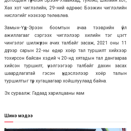
дотоодын түүнчлэн Эрээн-Улаанхад, Тунляо, Шилийн хот,
Хөх хот чиглэлийн, 29-ний өдрөөс Бээжин чиглэлийн
нислэгийг нээхээр төлөвлөв.
Замын-Үүд-Эрээн боомтын ачаа тээврийн үйл
ажиллагааг сэргээх чиглэлээр хилийн тэг цэгт
чингэлэг шилжүүлэн ачих талбайг засаж, 2021 оны 11
дүгээр сарын 22-ны өдөр хоёр тал туршилт хийхээр
тохирсон байсан хэдий ч 20-нд хятадын тал дангаараа
хийсэн туршилт, үнэлгээгээр талбайг дахин засах
шаардлагатай гэсэн үндэслэлээр хоёр талын
туршилтыг түр хугацаагаар хойшлуулаад байна.
Эх сурвалж: Гадаад харилцааны яам
Шинэ мэдээ