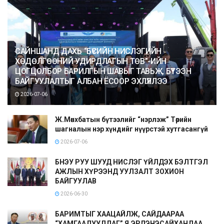
САЙНШАНД ДАХЬ “БҮСИЙН НИСЛЭГИЙН
ХӨДӨЛГӨӨНИЙ УДИРДЛАГЫН ТӨВ”-ИЙН
ЦОГЦОЛБОР БАРИЛГЫН ШАВЫГ ТАВЬЖ, БҮТЭЭН
БАЙГУУЛАЛТЫГ АЛБАН ЁСООР ЭХЛҮҮЛЛЭЭ
2026-07-06
Ж.Мөнхбатын бүтээлийг “нэрлэж” Төрийн
шагналын нэр хүндийг нүүрстэй хутгасангүй
2026-07-06
БНЭУ РУУ ШУУД НИСЛЭГ ҮЙЛДЭХ БЭЛТГЭЛ
АЖЛЫН ХҮРЭЭНД УУЛЗАЛТ ЗОХИОН
БАЙГУУЛАВ
2026-06-30
БАРИМТЫГ ХААЦАЙЛЖ, САЙДААРАА
“ХАМГААЛУУЛДАГ” Я.ЭРДЭНЭСАЙХАНДАА