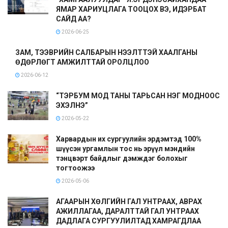
ЯМАР ХАРИУЦЛАГА ТООЦОХ ВЭ, ИДЭРБАТ
САЙД АА?
2026-06-25
ЗАМ, ТЭЭВРИЙН САЛБАРЫН НЭЭЛТТЭЙ ХААЛГАНЫ
ӨДӨРЛӨГТ АМЖИЛТТАЙ ОРОЛЦЛОО
2026-06-12
“ТЭРБУМ МОД ТАНЫ ТАРЬСАН НЭГ МОДНООС
ЭХЭЛНЭ”
2026-05-22
Харвардын их сургуулийн эрдэмтэд 100%
шүүсэн ургамлын тос нь эрүүл мэндийн
тэнцвэрт байдлыг дэмждэг болохыг
тогтоожээ
2026-05-06
АГААРЫН ХӨЛГИЙН ГАЛ УНТРААХ, АВРАХ
АЖИЛЛАГАА, ДАРАЛТТАЙ ГАЛ УНТРААХ
ДАДЛАГА СУРГУУЛИЛТАД ХАМРАГДЛАА