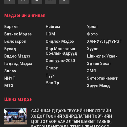
Мэдээний ангилал
Баримт
Нийгэм
Урлаг
Бизнес Мэдээ
НОМ
Фото
Боловсрол
Онцлох Мэдээ
ХАН-УУЛ ДҮҮРЭГ
Бусад
Өвөр Монголын
Хууль
Соёлын Өдрүүд
Видео Мэдээ
Шинжлэх Ухаан
Сонгууль-2020
Гадаад Мэдээ
Эдийн Засаг
Спорт
Зөвлөгөө
ЭМЯ
Түүх
ИНҮТ
Энтертайнмент
Улс Төр
МТЗ
Эрүүл Мэнд
Шинэ мэдээ
САЙНШАНД ДАХЬ “БҮСИЙН НИСЛЭГИЙН
ХӨДӨЛГӨӨНИЙ УДИРДЛАГЫН ТӨВ”-ИЙН
ЦОГЦОЛБОР БАРИЛГЫН ШАВЫГ ТАВЬЖ,
БҮТЭЭН БАЙГУУЛАЛТЫГ АЛБАН ЁСООР