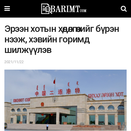
Эрээн хотын хөдөлгөөнийг бүрэн
нээж, хэвийн горимд
шилжүүлэв
2021/11/22