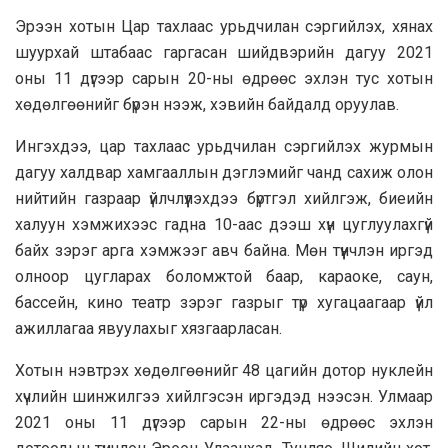
Эрээн хотын Цар тахлаас урьдчилан сэргийлэх, хянах
шуурхай штабаас гаргасан шийдвэрийн дагуу 2021
оны 11 дүгээр сарын 20-ны өдрөөс эхлэн тус хотын
хөдөлгөөнийг бүрэн нээж, хэвийн байдалд оруулав.
Ингэхдээ, цар тахлаас урьдчилан сэргийлэх журмын
дагуу халдвар хамгааллын дэглэмийг чанд сахиж олон
нийтийн газраар үйлчлүүлэхдээ бүртгэл хийлгэж, биеийн
халуун хэмжихээс гадна 10-аас дээш хүн цуглуулахгүй
байх зэрэг арга хэмжээг авч байна. Мөн түүнчлэн иргэд
олноор цугларах боломжтой баар, караоке, саун,
бассейн, кино театр зэрэг газрыг түр хугацаагаар үйл
ажиллагаа явуулахыг хязгаарласан.
Хотын нэвтрэх хөдөлгөөнийг 48 цагийн дотор нуклейн
хүчлийн шинжилгээ хийлгэсэн иргэдэд нээсэн. Улмаар
2021 оны 11 дүгээр сарын 22-ны өдрөөс эхлэн