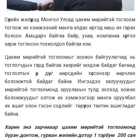
Сүүлийн жилүүдэд Монгол Улсад цахим мөрийтэй тоглоом
тоглож их хэмжээний мөнгө алдах иргэд маш их гарах
болсон. Амьдарч байгаа байр, унаа, компаниа хүртэл
зарж тоглосон тохиолдол байгаа юм.
Цахим мөрийтэй тоглоомыг зохион байгуулагчид нь
тоглогчдын гард байгаа хөзрийг мэдэж байдаг бөгөөд
тоглолтын үр дүнг өөрсдийн хүссэнээр өөрчлөх
боломжтой байдаг байна. Ингэхдээ залуучуудыг
мөрийтэй тоглоомонд оруулахын тулд эхлээд хожих
боломжуудыг олгож их хэмжээгээр мөнгө оруулбал
их ашиг олон гэсэн сэдлийг төрүүлэх тактик ашигладаг
байна.
Харин энэ зарчмаар цахим мөрийтэй тоглоомонд
бүрэн донтож, гурван жилийн дотор 1 тэрбум 200 сая