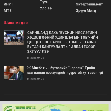
Түүх
ИНҮТ
Энтертайнмент
Улс Төр
МТЗ
Эрүүл Мэнд
Шинэ мэдээ
САЙНШАНД ДАХЬ “БҮСИЙН НИСЛЭГИЙН
ХӨДӨЛГӨӨНИЙ УДИРДЛАГЫН ТӨВ”-ИЙН
ЦОГЦОЛБОР БАРИЛГЫН ШАВЫГ ТАВЬЖ,
БҮТЭЭН БАЙГУУЛАЛТЫГ АЛБАН ЁСООР
ЭХЛҮҮЛЛЭЭ
2026-07-06
Ж.Мөнхбатын бүтээлийг “нэрлэж” Төрийн
шагналын нэр хүндийг нүүрстэй хутгасангүй
2026-07-06
© 2020
Barimt.com
- Зохиогчийн эрх хуулиар хамгаалагдсан. Загварыг
ONLINE MEDIA LLC
.