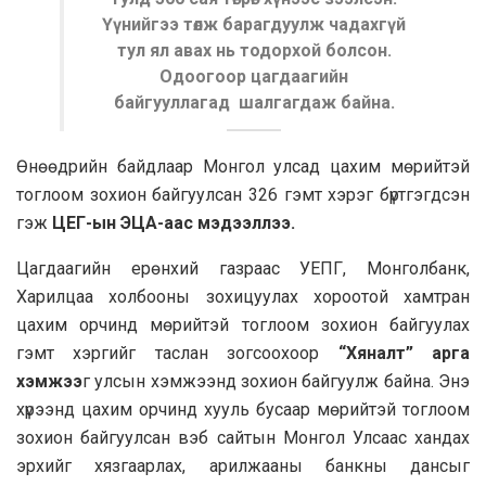
Үүнийгээ төлж барагдуулж чадахгүй
тул ял авах нь тодорхой болсон.
Одоогоор цагдаагийн
байгууллагад шалгагдаж байна.
Өнөөдрийн байдлаар Монгол улсад цахим мөрийтэй
тоглоом зохион байгуулсан 326 гэмт хэрэг бүртгэгдсэн
гэж
ЦЕГ-ын ЭЦА-аас мэдээллээ.
Цагдаагийн ерөнхий газраас УЕПГ, Монголбанк,
Харилцаа холбооны зохицуулах хороотой хамтран
цахим орчинд мөрийтэй тоглоом зохион байгуулах
гэмт хэргийг таслан зогсоохоор
“Хяналт” арга
хэмжээ
г улсын хэмжээнд зохион байгуулж байна. Энэ
хүрээнд цахим орчинд хууль бусаар мөрийтэй тоглоом
зохион байгуулсан вэб сайтын Монгол Улсаас хандах
эрхийг хязгаарлах, арилжааны банкны дансыг