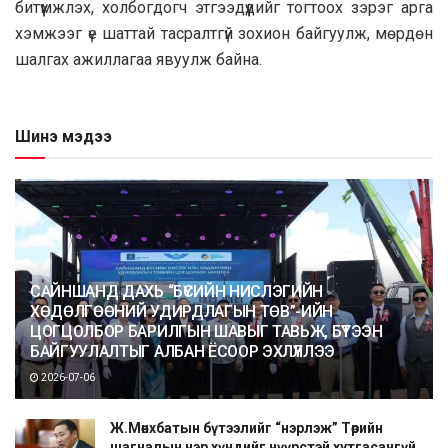
битүүмжлэх, холбогдогч этгээдүүдийг тогтоох зэрэг арга
хэмжээг үе шаттай тасралтгүй зохион байгуулж, мөрдөн
шалгах ажиллагаа явуулж байна.
Шинэ мэдээ
САЙНШАНД ДАХЬ “БҮСИЙН НИСЛЭГИЙН
ХӨДӨЛГӨӨНИЙ УДИРДЛАГЫН ТӨВ”-ИЙН
ЦОГЦОЛБОР БАРИЛГЫН ШАВЫГ ТАВЬЖ, БҮТЭЭН
БАЙГУУЛАЛТЫГ АЛБАН ЁСООР ЭХЛҮҮЛЛЭЭ
2026-07-06
Ж.Мөнхбатын бүтээлийг “нэрлэж” Төрийн
шагналын нэр хүндийг нүүрстэй хутгасангүй