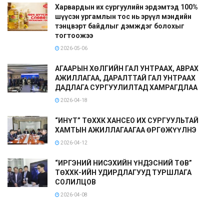
Харвардын их сургуулийн эрдэмтэд 100%
шүүсэн ургамлын тос нь эрүүл мэндийн
тэнцвэрт байдлыг дэмждэг болохыг
тогтоожээ
2026-05-06
АГААРЫН ХӨЛГИЙН ГАЛ УНТРААХ, АВРАХ
АЖИЛЛАГАА, ДАРАЛТТАЙ ГАЛ УНТРААХ
ДАДЛАГА СУРГУУЛИЛТАД ХАМРАГДЛАА
2026-04-18
“ИНҮТ” ТӨХХК ХАНСЕО ИХ СУРГУУЛЬТАЙ
ХАМТЫН АЖИЛЛАГААГАА ӨРГӨЖҮҮЛНЭ
2026-04-12
“ИРГЭНИЙ НИСЭХИЙН ҮНДЭСНИЙ ТӨВ”
ТӨХХК-ИЙН УДИРДЛАГУУД ТУРШЛАГА
СОЛИЛЦОВ
2026-04-08