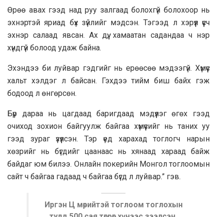
Өрөө авах гээд над руу залгаад болохгүй болохоор нь
эхнэртэй яриад бүх зүйлийг мэдсэн. Тэгээд л хэрүүл үүсч
эхнэр салаад явсан. Ах дүү, хамаатан садандаа ч нэр
хүндгүй болоод удаж байна.
Эхэндээ би луйвар гэдгийг нь ерөөсөө мэдээгүй. Хүмүүс
хальт хэлдэг л байсан. Гэхдээ тийм биш байх гэж
бодоод л өнгөрсөн.
Бүр дараа нь цагдаад баригдаад мэдүүлэг өгөх гээд
очиход зохион байгуулж байгаа хүмүүсийг нь таних уу
гээд зураг үзүүлсэн. Тэр үед харахад тоглогч нарын
хөзрийг нь бүгдийг цаанаас нь хянаад хараад байж
байдаг юм билээ. Онлайн покерийн Монгол тоглоомын
сайт ч байгаа гадаад ч байгаа бүгд л луйвар.” гэв.
Иргэн Ц мөрийтэй тоглоом тоглохын
тулд 500 сая төгрөг хүнээс зээлсэн.