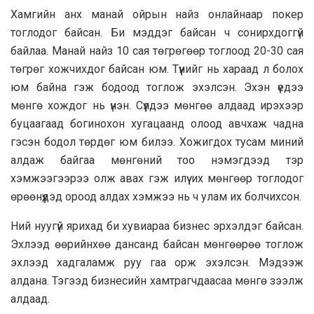
Хамгийн анх манай ойрын найз онлайнаар покер
тоглодог байсан. Би мэддэг байсан ч сонирхдоггүй
байлаа. Манай найз 10 сая төгрөгөөр тоглоод 20-30 сая
төгрөг хожчихдог байсан юм. Түүнийг нь хараад л болох
юм байна гэж бодоод тоглож эхэлсэн. Эхэн үедээ
мөнгө хождог нь үнэн. Сүүлдээ мөнгөө алдаад ирэхээр
буцаагаад богинохон хугацаанд олоод авчхаж чадна
гэсэн бодол төрдөг юм билээ. Хожигдох тусам миний
алдаж байгаа мөнгөний тоо нэмэгдээд тэр
хэмжээгээрээ олж авах гэж илүү их мөнгөөр тоглодог
өрөөнүүдэд ороод алдах хэмжээ нь ч улам их болчихсон.
Ний нуугүй ярихад би хувиараа бизнес эрхэлдэг байсан.
Эхлээд өөрийнхөө дансанд байсан мөнгөөрөө тоглож
эхлээд хадгаламж руу гаа орж эхэлсэн. Мэдээж
алдана. Тэгээд бизнесийн хамтрагчдаасаа мөнгө зээлж
алдаад.