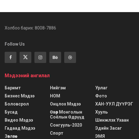
Холбоо барих: 8008-7886
Follow Us
Мэдээний ангилал
Баримт
Нийгэм
Урлаг
Бизнес Мэдээ
НОМ
Фото
Боловсрол
Онцлох Мэдээ
ХАН-УУЛ ДҮҮРЭГ
Бусад
Өвөр Монголын
Хууль
Соёлын Өдрүүд
Видео Мэдээ
Шинжлэх Ухаан
Сонгууль-2020
Гадаад Мэдээ
Эдийн Засаг
Спорт
Зөвлөгөө
ЭМЯ