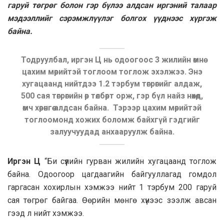
гаруй төгрөг болон гэр бүлээ алдсан иргэний талаар
мэдээллийг сэрэмжлүүлэг болгох үүднээс хүргэж
байна.
Тодруулбал, иргэн Ц нь одоогоос 3 жилийн өмнө
цахим мөрийтэй тоглоом тоглож эхэлжээ. Энэ
хугацаанд нийтдээ 1.2 тэрбум төгрөгийг алдаж,
500 сая төгрөгийн өр төлбөрт орж, гэр бүл найз нөхөд,
өмч хөрөнгөө алдсан байна. Тэрээр цахим мөрийтэй
тоглоомонд хожих боломж байхгүй гэдгийг
залуучуудад анхааруулж байна.
Иргэн Ц
“Би сүүлийн гурван жилийн хугацаанд тоглож
байна. Одоогоор цагдаагийн байгууллагад гомдол
гаргасан хохирлын хэмжээ нийт 1 тэрбум 200 гаруй
сая төгрөг байгаа. Өөрийн мөнгө хүнээс зээлж авсан
гээд л нийт хэмжээ.