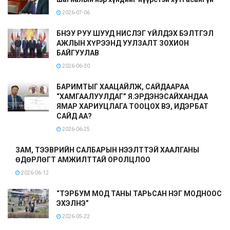
2026-07-06
БНЭУ РУУ ШУУД НИСЛЭГ ҮЙЛДЭХ БЭЛТГЭЛ
АЖЛЫН ХҮРЭЭНД УУЛЗАЛТ ЗОХИОН
БАЙГУУЛАВ
2026-06-30
БАРИМТЫГ ХААЦАЙЛЖ, САЙДААРАА
“ХАМГААЛУУЛДАГ” Я.ЭРДЭНЭСАЙХАНДАА
ЯМАР ХАРИУЦЛАГА ТООЦОХ ВЭ, ИДЭРБАТ
САЙД АА?
2026-06-25
ЗАМ, ТЭЭВРИЙН САЛБАРЫН НЭЭЛТТЭЙ ХААЛГАНЫ
ӨДӨРЛӨГТ АМЖИЛТТАЙ ОРОЛЦЛОО
2026-06-12
“ТЭРБУМ МОД ТАНЫ ТАРЬСАН НЭГ МОДНООС
ЭХЭЛНЭ”
2026-05-22