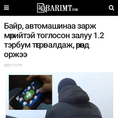
Байр, автомашинаа зарж
мөрийтэй тоглосон залуу 1.2
тэрбум төгрөг алдаж, өрөнд
оржээ
2021/11/19