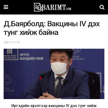
Д.Баярболд: Вакцины IV дэх
тунг хийж байна
2021/11/19
Иргэдийн хүсэлтээр вакцины IV дэх тунг хийж