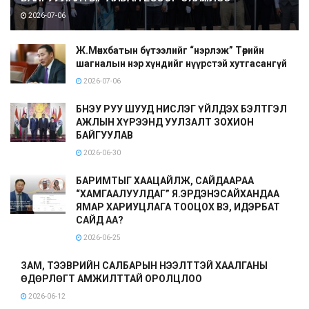
2026-07-06
Ж.Мөнхбатын бүтээлийг “нэрлэж” Төрийн
шагналын нэр хүндийг нүүрстэй хутгасангүй
2026-07-06
БНЭУ РУУ ШУУД НИСЛЭГ ҮЙЛДЭХ БЭЛТГЭЛ
АЖЛЫН ХҮРЭЭНД УУЛЗАЛТ ЗОХИОН
БАЙГУУЛАВ
2026-06-30
БАРИМТЫГ ХААЦАЙЛЖ, САЙДААРАА
“ХАМГААЛУУЛДАГ” Я.ЭРДЭНЭСАЙХАНДАА
ЯМАР ХАРИУЦЛАГА ТООЦОХ ВЭ, ИДЭРБАТ
САЙД АА?
2026-06-25
ЗАМ, ТЭЭВРИЙН САЛБАРЫН НЭЭЛТТЭЙ ХААЛГАНЫ
ӨДӨРЛӨГТ АМЖИЛТТАЙ ОРОЛЦЛОО
2026-06-12