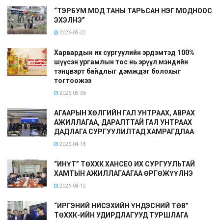
“ТЭРБУМ МОД ТАНЫ ТАРЬСАН НЭГ МОДНООС
ЭХЭЛНЭ”
2026-05-22
Харвардын их сургуулийн эрдэмтэд 100%
шүүсэн ургамлын тос нь эрүүл мэндийн
тэнцвэрт байдлыг дэмждэг болохыг
тогтоожээ
2026-05-06
АГААРЫН ХӨЛГИЙН ГАЛ УНТРААХ, АВРАХ
АЖИЛЛАГАА, ДАРАЛТТАЙ ГАЛ УНТРААХ
ДАДЛАГА СУРГУУЛИЛТАД ХАМРАГДЛАА
2026-04-18
“ИНҮТ” ТӨХХК ХАНСЕО ИХ СУРГУУЛЬТАЙ
ХАМТЫН АЖИЛЛАГААГАА ӨРГӨЖҮҮЛНЭ
2026-04-12
“ИРГЭНИЙ НИСЭХИЙН ҮНДЭСНИЙ ТӨВ”
ТӨХХК-ИЙН УДИРДЛАГУУД ТУРШЛАГА