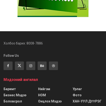
Холбоо барих: 8008-7886
Follow Us
Мэдээний ангилал
Баримт
Нийгэм
Урлаг
Бизнес Мэдээ
НОМ
Фото
Боловсрол
Онцлох Мэдээ
ХАН-УУЛ ДҮҮРЭГ