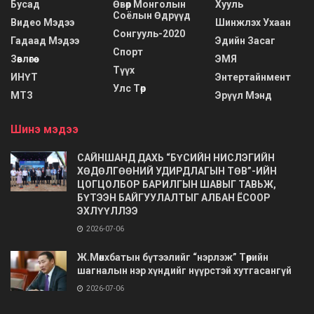
Бусад
Өвөр Монголын
Хууль
Соёлын Өдрүүд
Видео Мэдээ
Шинжлэх Ухаан
Сонгууль-2020
Гадаад Мэдээ
Эдийн Засаг
Спорт
Зөвлөгөө
ЭМЯ
Түүх
ИНҮТ
Энтертайнмент
Улс Төр
МТЗ
Эрүүл Мэнд
Шинэ мэдээ
САЙНШАНД ДАХЬ “БҮСИЙН НИСЛЭГИЙН
ХӨДӨЛГӨӨНИЙ УДИРДЛАГЫН ТӨВ”-ИЙН
ЦОГЦОЛБОР БАРИЛГЫН ШАВЫГ ТАВЬЖ,
БҮТЭЭН БАЙГУУЛАЛТЫГ АЛБАН ЁСООР
ЭХЛҮҮЛЛЭЭ
2026-07-06
Ж.Мөнхбатын бүтээлийг “нэрлэж” Төрийн
шагналын нэр хүндийг нүүрстэй хутгасангүй
2026-07-06