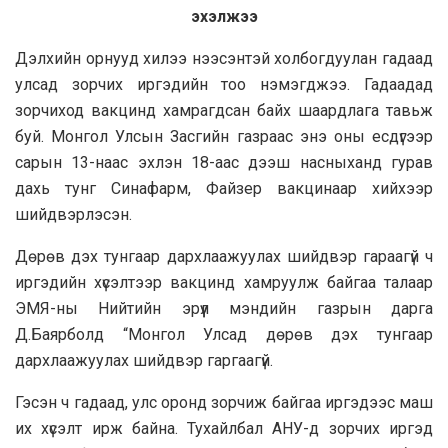
эхэлжээ
Дэлхийн орнууд хилээ нээсэнтэй холбогдуулан гадаад
улсад зорчих иргэдийн тоо нэмэгджээ. Гадаадад
зорчиход вакцинд хамрагдсан байх шаардлага тавьж
буй. Монгол Улсын Засгийн газраас энэ оны есдүгээр
сарын 13-наас эхлэн 18-аас дээш насныханд гурав
дахь тунг Синафарм, Файзер вакцинаар хийхээр
шийдвэрлэсэн.
Дөрөв дэх тунгаар дархлаажуулах шийдвэр гараагүй ч
иргэдийн хүсэлтээр вакцинд хамруулж байгаа талаар
ЭМЯ-ны Нийтийн эрүүл мэндийн газрын дарга
Д.Баярболд “Монгол Улсад дөрөв дэх тунгаар
дархлаажуулах шийдвэр гаргаагүй.
Гэсэн ч гадаад, улс оронд зорчиж байгаа иргэдээс маш
их хүсэлт ирж байна. Тухайлбал АНУ-д зорчих иргэд