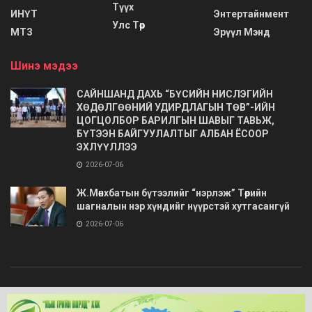
Түүх
ИНҮТ
Энтертайнмент
Улс Төр
МТЗ
Эрүүл Мэнд
Шинэ мэдээ
САЙНШАНД ДАХЬ “БҮСИЙН НИСЛЭГИЙН
ХӨДӨЛГӨӨНИЙ УДИРДЛАГЫН ТӨВ”-ИЙН
ЦОГЦОЛБОР БАРИЛГЫН ШАВЫГ ТАВЬЖ,
БҮТЭЭН БАЙГУУЛАЛТЫГ АЛБАН ЁСООР
ЭХЛҮҮЛЛЭЭ
2026-07-06
Ж.Мөнхбатын бүтээлийг “нэрлэж” Төрийн
шагналын нэр хүндийг нүүрстэй хутгасангүй
2026-07-06
© 2020
Barimt.com
- Зохиогчийн эрх хуулиар хамгаалагдсан. Загварыг