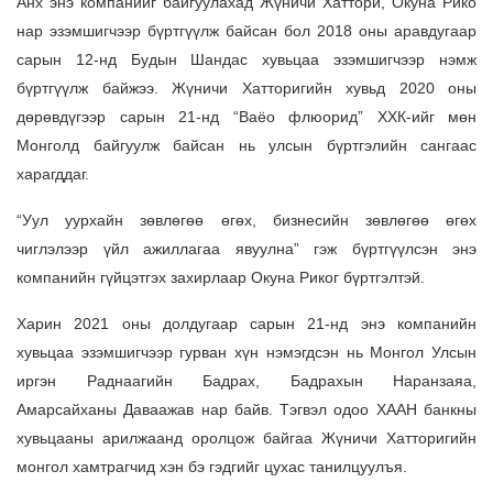
Анх энэ компанийг байгуулахад Жүничи Хаттори, Окуна Рико
нар эзэмшигчээр бүртгүүлж байсан бол 2018 оны аравдугаар
сарын 12-нд Будын Шандас хувьцаа эзэмшигчээр нэмж
бүртгүүлж байжээ. Жүничи Хатторигийн хувьд 2020 оны
дөрөвдүгээр сарын 21-нд “Ваёо флюорид” ХХК-ийг мөн
Монголд байгуулж байсан нь улсын бүртгэлийн сангаас
харагддаг.
“Уул уурхайн зөвлөгөө өгөх, бизнесийн зөвлөгөө өгөх
чиглэлээр үйл ажиллагаа явуулна” гэж бүртгүүлсэн энэ
компанийн гүйцэтгэх захирлаар Окуна Риког бүртгэлтэй.
Харин 2021 оны долдугаар сарын 21-нд энэ компанийн
хувьцаа эзэмшигчээр гурван хүн нэмэгдсэн нь Монгол Улсын
иргэн Раднаагийн Бадрах, Бадрахын Наранзаяа,
Амарсайханы Даваажав нар байв. Тэгвэл одоо ХААН банкны
хувьцааны арилжаанд оролцож байгаа Жүничи Хатторигийн
монгол хамтрагчид хэн бэ гэдгийг цухас танилцуулъя.