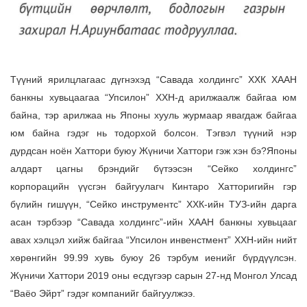
Түүний ярилцлагаас дүгнэхэд “Савада холдингс” ХХК ХААН
банкны хувьцаагаа “Упсилон” ХХН-д арилжаалж байгаа юм
байна, тэр арилжаа нь Японы хууль журмаар явагдаж байгаа
юм байна гэдэг нь тодорхой болсон. Тэгвэл түүний нэр
дурдсан ноён Хаттори буюу Жүничи Хаттори гэж хэн бэ?
Японы
алдарт цагны брэндийг бүтээсэн “Сейко холдингс”
корпорацийн үүсгэн байгуулагч Кинтаро Хатторигийн гэр
бүлийн гишүүн, “Сейко инструментс” ХХК-ийн ТУЗ-ийн дарга
асан тэрбээр “Савада холдингс”-ийн ХААН банкны хувьцааг
авах хэлцэл хийж байгаа “Упсилон инвенстмент” ХХН-ийн нийт
хөрөнгийн 99.99 хувь буюу 26 тэрбум иенийг бүрдүүлсэн.
Жүничи Хаттори 2019 оны есдүгээр сарын 27-нд Монгол Улсад
“Ваёо Эйрт” гэдэг компанийг байгуулжээ.