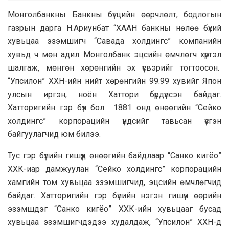
Монголбанкны Банкны бүтцийн өөрчлөлт, бодлогын
газрын дарга Н.Ариунбат “ХААН банкны нөлөө бүхий
хувьцаа эзэмшигч “Савада холдингс” компанийн
хувьд ч мөн адил Монголбанк эцсийн өмчлөгч хүртэл
шалгаж, мөнгөн хөрөнгийн эх үүсвэрийг тогтоосон.
“Упсилон” ХХН-ийн нийт хөрөнгийн 99.99 хувийг Япон
улсын иргэн, ноён Хаттори бүрдүүлсэн байдаг.
Хатторигийн гэр бүл бол 1881 онд өнөөгийн “Сейко
холдингс” корпорацийн үндсийг тавьсан үүсгэн
байгуулагчид юм билээ.
Тус гэр бүлийн гишүүд өнөөгийн байдлаар “Санко кигёо”
ХХК-иар дамжуулан “Сейко холдингс” корпорацийн
хамгийн том хувьцаа эзэмшигчид, эцсийн өмчлөгчид
байдаг. Хатторигийн гэр бүлийн нэгэн гишүүн өөрийн
эзэмшдэг “Санко кигёо” ХХК-ийн хувьцааг бусад
хувьцаа эзэмшигчдэдээ худалдаж, “Упсилон” ХХН-д