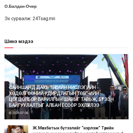
О.Балдан-Очир
Эх сурвалж: 24Tsag.mn
Шинэ мэдээ
САЙНШАНД ДАХЬ “БҮСИЙН НИСЛЭГИЙН
ХӨДӨЛГӨӨНИЙ УДИРДЛАГЫН ТӨВ”-ИЙН
ЦОГЦОЛБОР БАРИЛГЫН ШАВЫГ ТАВЬЖ, БҮТЭЭН
БАЙГУУЛАЛТЫГ АЛБАН ЁСООР ЭХЛҮҮЛЛЭЭ
2026-07-06
Ж.Мөнхбатын бүтээлийг “нэрлэж” Төрийн