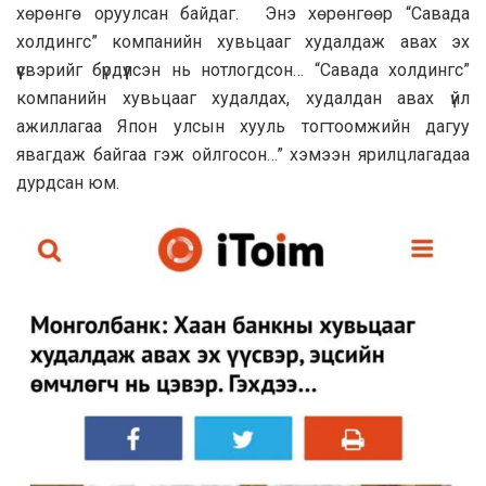
хөрөнгө оруулсан байдаг. Энэ хөрөнгөөр “Савада
холдингс” компанийн хувьцааг худалдаж авах эх
үүсвэрийг бүрдүүлсэн нь нотлогдсон… “Савада холдингс”
компанийн хувьцааг худалдах, худалдан авах үйл
ажиллагаа Япон улсын хууль тогтоомжийн дагуу
явагдаж байгаа гэж ойлгосон…” хэмээн ярилцлагадаа
дурдсан юм.