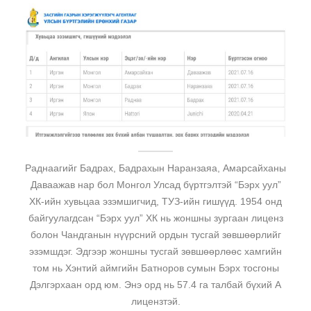
Раднаагийг Бадрах, Бадрахын Наранзаяа, Амарсайханы
Даваажав нар бол Монгол Улсад бүртгэлтэй “Бэрх уул”
ХК-ийн хувьцаа эзэмшигчид, ТУЗ-ийн гишүүд. 1954 онд
байгуулагдсан “Бэрх уул” ХК нь жоншны зургаан лиценз
болон Чандганын нүүрсний ордын тусгай зөвшөөрлийг
эзэмшдэг. Эдгээр жоншны тусгай зөвшөөрлөөс хамгийн
том нь Хэнтий аймгийн Батноров сумын Бэрх тосгоны
Дэлгэрхаан орд юм. Энэ орд нь 57.4 га талбай бүхий А
лицензтэй.