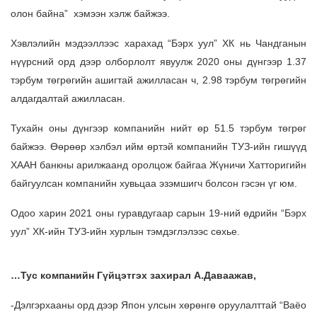
олон байна” хэмээн хэлж байжээ.
Хэвлэлийн мэдээллээс харахад “Бэрх уул” ХК нь Чандганын
нүүрсний орд дээр олборлолт явуулж 2020 оны дүнгээр 1.37
тэрбум төгрөгийн ашигтай ажилласан ч, 2.98 тэрбум төгрөгийн
алдагдалтай ажилласан.
Тухайн оны дүнгээр компанийн нийт өр 51.5 тэрбум төгрөг
байжээ. Өөрөөр хэлбэл ийм өртэй компанийн ТУЗ-ийн гишүүд
ХААН банкны арилжаанд оролцож байгаа Жүничи Хатторигийн
байгуулсан компанийн хувьцаа эзэмшигч болсон гэсэн үг юм.
Одоо харин 2021 оны гуравдугаар сарын 19-ний өдрийн “Бэрх
уул” ХК-ийн ТУЗ-ийн хурлын тэмдэглэлээс сөхье.
…Тус компанийн Гүйцэтгэх захирал А.Даваажав,
-Дэлгэрхааны орд дээр Япон улсын хөрөнгө оруулалттай “Ваёо