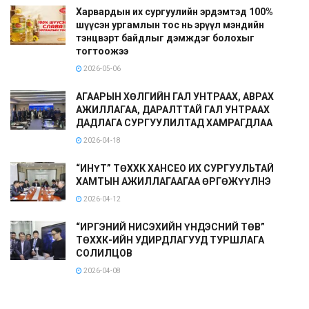
Харвардын их сургуулийн эрдэмтэд 100%
шүүсэн ургамлын тос нь эрүүл мэндийн
тэнцвэрт байдлыг дэмждэг болохыг
тогтоожээ
2026-05-06
АГААРЫН ХӨЛГИЙН ГАЛ УНТРААХ, АВРАХ
АЖИЛЛАГАА, ДАРАЛТТАЙ ГАЛ УНТРААХ
ДАДЛАГА СУРГУУЛИЛТАД ХАМРАГДЛАА
2026-04-18
“ИНҮТ” ТӨХХК ХАНСЕО ИХ СУРГУУЛЬТАЙ
ХАМТЫН АЖИЛЛАГААГАА ӨРГӨЖҮҮЛНЭ
2026-04-12
“ИРГЭНИЙ НИСЭХИЙН ҮНДЭСНИЙ ТӨВ”
ТӨХХК-ИЙН УДИРДЛАГУУД ТУРШЛАГА
СОЛИЛЦОВ
2026-04-08