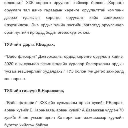
флюорит” ХХК хөрөнгө оруулалт хийхээр болсон. Хөрөнгө
оруулагч тал шинэ гадаадын хөрөнгө оруулалттай компани
дээрээ түшиглэн хөрөнгө оруулалт хийх сонирхлоо
илэрхийлсэн. Энэ ордыг эдийн засгийн эргэлтэд оруулснаар
орон нутгийн иргэдэд бодит өгөөж хүртэх юм.
ТУЗ-ийн дарга Р.Бадрах,
-“Ваёо флюорит” Дэлгэрхааны ордод хөрөнгө оруулалт хийнэ.
2020 оны хувьцаа эзэмшигчдийн хурлаар Дэлгэрхааны ордын
тусгай зөвшөөрлийг худалдахыг ТУЗ болон гүйцэтгэх захиралд
зөшөөрсөн.
ТУЗ-ийн гишүүн Б.Наранзаяа,
-“Ваёо флюорит” ХХК-ийн хувьцааны арван хувийг Р.Бадрах,
арван хувийг Б.Наранзаяа, арван хувийг А.Даваажав үлдсэн 70
хувийг Япон улсын иргэн Хаттори сан эзэмшихээр хуулийн
бүртгэл хийлгэж байгаа.