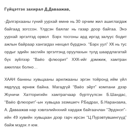
Гүйцэтгэх захирал Д.Даваажав,
-Дэлгэрхааны гүний уурхай өмнө нь 30 орчим жил ашиглагдаж
байгаад зогссон. Үлдсэн баялаг нь газар доор байгаа. Энэ
уурхай эргэлтэд орвол Бэрх тосгоны ард иргэд залуус бодит
ажлын байраар хангагдах нөхцөл бүрдэнэ. “Бэрх уул” ХК нь тус
ордыг эдийн засгийн эргэлтэнд оруулахын тулд шаардлагатай
бүх зүйлээр “Ваёо флюорит” ХХК-ийг дэмжиж, хамтран
ажиллах болно…
ХААН банкны хувьцааны арилжааны эргэн тойронд ийм үйл
явдлууд өрнөж байна. Магадгүй “Ваёо эйрт” компани дээр
Жүничи Хатторигийн хамтрагчаар бүртгүүлсэн Б.Шандас,
“Ваёо флюорит”-ын хувьцаа эзэмшигч Р.Бадрах, Б.Наранзаяа,
А. Даваажав нар хэвлэлийнхний хардаж байгаачлан “Эрдэнэт”-
ийн 49 хувийн хувьцаан дээр гарч ирсэн “Ц.Пүрэвтүвшингүүд”
байж мэдэх л юм.