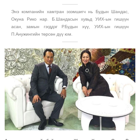
Энэ компанийн хамтран эзэмшигч нь Будын Шандас,
Окуна Рико нар. Б.Шандасын хувьд УИХ-ын гишүүн
асан, замын гэгддэг Р.Будын хүү, УИХ-ын гишүүн
П.Анужингийн төрсөн дүү юм.