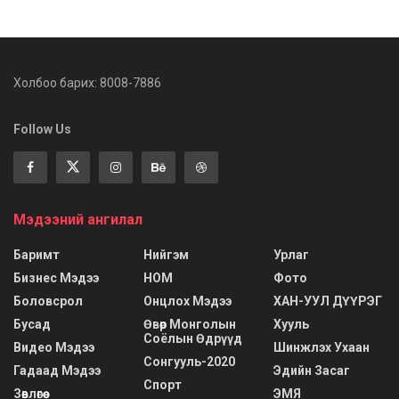
Холбоо барих: 8008-7886
Follow Us
Мэдээний ангилал
Баримт
Нийгэм
Урлаг
Бизнес Мэдээ
НОМ
Фото
Боловсрол
Онцлох Мэдээ
ХАН-УУЛ ДҮҮРЭГ
Бусад
Өвөр Монголын
Хууль
Соёлын Өдрүүд
Видео Мэдээ
Шинжлэх Ухаан
Сонгууль-2020
Гадаад Мэдээ
Эдийн Засаг
Спорт
Зөвлөгөө
ЭМЯ