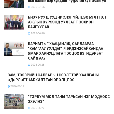
шагналын нэр хүндийг нүүрстэй хутгасангүй
2026-07-06
БНЭУ РУУ ШУУД НИСЛЭГ ҮЙЛДЭХ БЭЛТГЭЛ
АЖЛЫН ХҮРЭЭНД УУЛЗАЛТ ЗОХИОН
БАЙГУУЛАВ
2026-06-30
БАРИМТЫГ ХААЦАЙЛЖ, САЙДААРАА
“ХАМГААЛУУЛДАГ” Я.ЭРДЭНЭСАЙХАНДАА
ЯМАР ХАРИУЦЛАГА ТООЦОХ ВЭ, ИДЭРБАТ
САЙД АА?
2026-06-25
ЗАМ, ТЭЭВРИЙН САЛБАРЫН НЭЭЛТТЭЙ ХААЛГАНЫ
ӨДӨРЛӨГТ АМЖИЛТТАЙ ОРОЛЦЛОО
2026-06-12
“ТЭРБУМ МОД ТАНЫ ТАРЬСАН НЭГ МОДНООС
ЭХЭЛНЭ”
2026-05-22