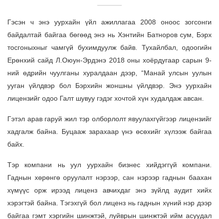
Гэсэн ч энэ уурхайн үйл ажиллагаа 2008 оноос зогсонги
байдалтай байгаа бөгөөд энэ нь Хэнтийн Батноров сум, Бэрх
тосгоныхныг чамгүй бухимдуулж байв. Тухайлбал, одоогийн
Ерөнхий сайд Л.Оюун-Эрдэнэ 2018 оны хоёрдугаар сарын 9-
ний өдрийн чуулганы хуралдаан дээр, “Манай улсын уулын
ууган үйлдвэр бол Бэрхийн жоншны үйлдвэр. Энэ уурхайн
лицензийг одоо Галт шувуу гэдэг хочтой хүн худалдаж авсан.
Гэтэл арав гаруй жил тэр олборлолт явуулахгүйгээр лицензийг
хадгалж байна. Буцааж зарахаар үнэ өсөхийг хүлээж байгаа
байх.
Тэр компани нь уул уурхайн бизнес хийдэггүй компани.
Гаднын хөрөнгө оруулалт нэрээр, сан нэрээр гаднын баахан
хүмүүс орж ирээд лиценз авчихдаг энэ зүйлд аудит хийх
хэрэгтэй байна. Тэгэхгүй бол лиценз нь гаднын хүний нэр дээр
байгаа гэмт хэргийн шинжтэй, луйврын шинжтэй ийм асуудал