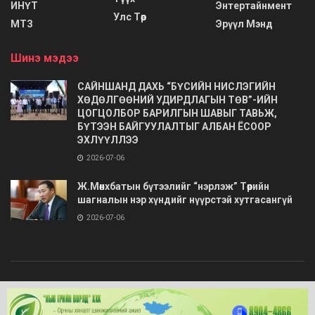
ИНҮТ
Энтертайнмент
Улс Төр
МТЗ
Эрүүл Мэнд
Шинэ мэдээ
САЙНШАНД ДАХЬ “БҮСИЙН НИСЛЭГИЙН
ХӨДӨЛГӨӨНИЙ УДИРДЛАГЫН ТӨВ”-ИЙН
ЦОГЦОЛБОР БАРИЛГЫН ШАВЫГ ТАВЬЖ,
БҮТЭЭН БАЙГУУЛАЛТЫГ АЛБАН ЁСООР
ЭХЛҮҮЛЛЭЭ
2026-07-06
Ж.Мөнхбатын бүтээлийг “нэрлэж” Төрийн
шагналын нэр хүндийг нүүрстэй хутгасангүй
2026-07-06
© 2020
Barimt.com
- Зохиогчийн эрх хуулиар хамгаалагдсан. Загварыг
ONLINE MEDIA LLC
.