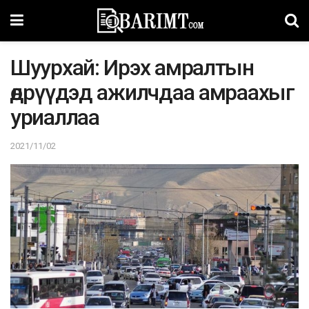
Шуурхай: Ирэх амралтын
өдрүүдэд ажилчдаа амраахыг
уриаллаа
2021/11/02