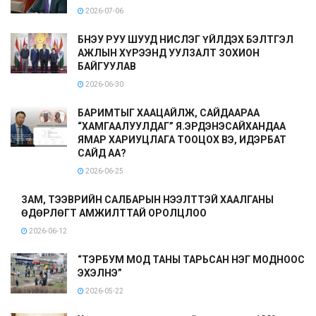
2026-07-06
БНЭУ РУУ ШУУД НИСЛЭГ ҮЙЛДЭХ БЭЛТГЭЛ
АЖЛЫН ХҮРЭЭНД УУЛЗАЛТ ЗОХИОН
БАЙГУУЛАВ
2026-06-30
БАРИМТЫГ ХААЦАЙЛЖ, САЙДААРАА
“ХАМГААЛУУЛДАГ” Я.ЭРДЭНЭСАЙХАНДАА
ЯМАР ХАРИУЦЛАГА ТООЦОХ ВЭ, ИДЭРБАТ
САЙД АА?
2026-06-25
ЗАМ, ТЭЭВРИЙН САЛБАРЫН НЭЭЛТТЭЙ ХААЛГАНЫ
ӨДӨРЛӨГТ АМЖИЛТТАЙ ОРОЛЦЛОО
2026-06-12
“ТЭРБУМ МОД ТАНЫ ТАРЬСАН НЭГ МОДНООС
ЭХЭЛНЭ”
2026-05-22