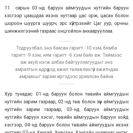
11 сарын 03-нд баруун аймгуудын нутгийн баруун
хэсгээр цаашдаа ихэнх нутгаар цас орж, цасан болон
шороон шуурга шуурч, эрс хүйтрэхийг Цаг уур, орчны
шинжилгээний газраас онцгойлон анхаарууллаа.
Тодруулбал, энэ баасан гаригт -10 хэм, бямба
гаригт -9 хэм, ням гаригт -6 хэм байх аж. Тиймээс
аж ахуй нэгж албан байгууллагуудыг энэ
амралтын өдрүүдэд ажил төлөвлөхгүй ажилчдаа
амраахыг зарим иргэдээс уриалсан байна.
Хур тунадас: 01-нд баруун болон төвийн аймгуудын
нутгийн зарим газраар, 02-нд төв болон зүүн аймгуудын
нутгийн зарим газраар, 03-нд баруун аймгуудын
нутгийн баруун хэсэг, төвийн аймгуудын баруун хойд
хэсгээр, 04-нд баруун болон төвийн аймгуудын ихэнх
нутгаар 07-нд Хангай, Хөвсгөл, Хэнтэйн уулархаг нутаг,