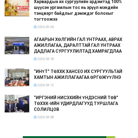
Харвардын их сургуулийн эрдэмтэд 100%
шүүсэн ургамлын тос нь эрүүл мэндийн
тэнцвэрт байдлыг дэмждэг болохыг
тогтоожээ
2026-05-06
АГААРЫН ХӨЛГИЙН ГАЛ УНТРААХ, АВРАХ
АЖИЛЛАГАА, ДАРАЛТТАЙ ГАЛ УНТРААХ
ДАДЛАГА СУРГУУЛИЛТАД ХАМРАГДЛАА
2026-04-18
“ИНҮТ” ТӨХХК ХАНСЕО ИХ СУРГУУЛЬТАЙ
ХАМТЫН АЖИЛЛАГААГАА ӨРГӨЖҮҮЛНЭ
2026-04-12
“ИРГЭНИЙ НИСЭХИЙН ҮНДЭСНИЙ ТӨВ”
ТӨХХК-ИЙН УДИРДЛАГУУД ТУРШЛАГА
СОЛИЛЦОВ
2026-04-08