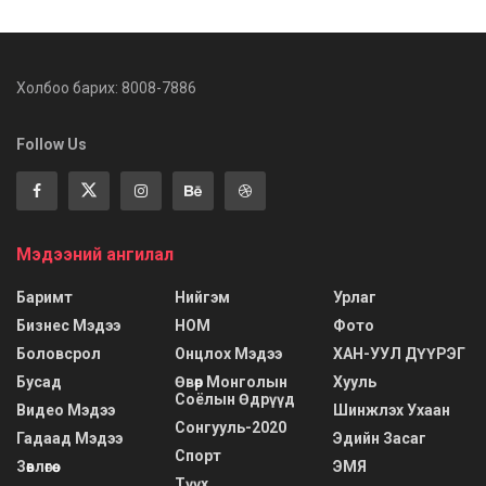
Холбоо барих: 8008-7886
Follow Us
Мэдээний ангилал
Баримт
Нийгэм
Урлаг
Бизнес Мэдээ
НОМ
Фото
Боловсрол
Онцлох Мэдээ
ХАН-УУЛ ДҮҮРЭГ
Бусад
Өвөр Монголын
Хууль
Соёлын Өдрүүд
Видео Мэдээ
Шинжлэх Ухаан
Сонгууль-2020
Гадаад Мэдээ
Эдийн Засаг
Спорт
Зөвлөгөө
ЭМЯ
Түүх