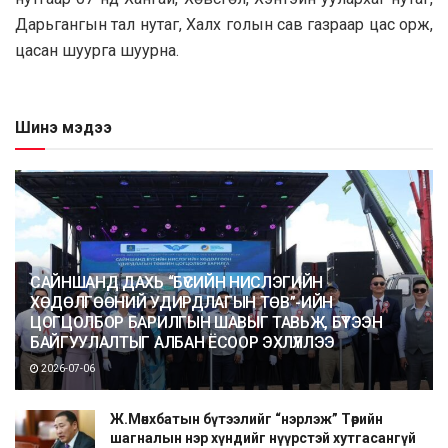
Дарьгангын тал нутаг, Халх голын сав газраар цас орж,
цасан шуурга шуурна.
Шинэ мэдээ
САЙНШАНД ДАХЬ “БҮСИЙН НИСЛЭГИЙН
ХӨДӨЛГӨӨНИЙ УДИРДЛАГЫН ТӨВ”-ИЙН
ЦОГЦОЛБОР БАРИЛГЫН ШАВЫГ ТАВЬЖ, БҮТЭЭН
БАЙГУУЛАЛТЫГ АЛБАН ЁСООР ЭХЛҮҮЛЛЭЭ
2026-07-06
Ж.Мөнхбатын бүтээлийг “нэрлэж” Төрийн
шагналын нэр хүндийг нүүрстэй хутгасангүй