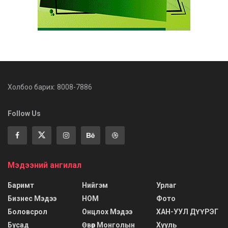
Холбоо барих: 8008-7886
Follow Us
Мэдээний ангилал
Баримт
Нийгэм
Урлаг
Бизнес Мэдээ
НОМ
Фото
Боловсрол
Онцлох Мэдээ
ХАН-УУЛ ДҮҮРЭГ
Бусад
Өвөр Монголын
Хууль