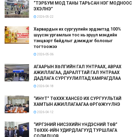
“ТЭРБУМ МОД ТАНЫ ТАРЬСАН НЭГ МОДНООС
ЭХЭЛНЭ”
2026-05-22
Харвардын их сургуулийн эрдэмтэд 100%
шүүсэн ургамлын тос нь эрүүл мэндийн
тэнцвэрт байдлыг дэмждэг болохыг
тогтоожээ
2026-05-06
АГААРЫН ХӨЛГИЙН ГАЛ УНТРААХ, АВРАХ
АЖИЛЛАГАА, ДАРАЛТТАЙ ГАЛ УНТРААХ
ДАДЛАГА СУРГУУЛИЛТАД ХАМРАГДЛАА
2026-04-18
“ИНҮТ” ТӨХХК ХАНСЕО ИХ СУРГУУЛЬТАЙ
ХАМТЫН АЖИЛЛАГААГАА ӨРГӨЖҮҮЛНЭ
2026-04-12
“ИРГЭНИЙ НИСЭХИЙН ҮНДЭСНИЙ ТӨВ”
ТӨХХК-ИЙН УДИРДЛАГУУД ТУРШЛАГА
СОЛИЛЦОВ