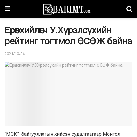
Ерөнхийлөгч У.Хүрэлсүхийн
рейтинг тогтмол ӨСӨЖ байна
2021/10/26
“МЭК” байгууллагын хийсэн судалгаагаар Монгол