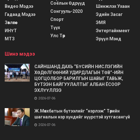
Соёлын Өдрүүд
Видео Мэдээ
Шинжлэх Ухаан
Сонгууль-2020
Гадаад Мэдээ
Эдийн Засаг
Спорт
Зөвлөгөө
ЭМЯ
Түүх
ИНҮТ
Энтертайнмент
Улс Төр
МТЗ
Эрүүл Мэнд
Шинэ мэдээ
САЙНШАНД ДАХЬ “БҮСИЙН НИСЛЭГИЙН
ХӨДӨЛГӨӨНИЙ УДИРДЛАГЫН ТӨВ”-ИЙН
ЦОГЦОЛБОР БАРИЛГЫН ШАВЫГ ТАВЬЖ,
БҮТЭЭН БАЙГУУЛАЛТЫГ АЛБАН ЁСООР
ЭХЛҮҮЛЛЭЭ
2026-07-06
Ж.Мөнхбатын бүтээлийг “нэрлэж” Төрийн
шагналын нэр хүндийг нүүрстэй хутгасангүй
2026-07-06