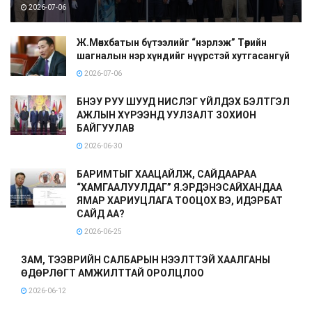
2026-07-06
Ж.Мөнхбатын бүтээлийг “нэрлэж” Төрийн
шагналын нэр хүндийг нүүрстэй хутгасангүй
2026-07-06
БНЭУ РУУ ШУУД НИСЛЭГ ҮЙЛДЭХ БЭЛТГЭЛ
АЖЛЫН ХҮРЭЭНД УУЛЗАЛТ ЗОХИОН
БАЙГУУЛАВ
2026-06-30
БАРИМТЫГ ХААЦАЙЛЖ, САЙДААРАА
“ХАМГААЛУУЛДАГ” Я.ЭРДЭНЭСАЙХАНДАА
ЯМАР ХАРИУЦЛАГА ТООЦОХ ВЭ, ИДЭРБАТ
САЙД АА?
2026-06-25
ЗАМ, ТЭЭВРИЙН САЛБАРЫН НЭЭЛТТЭЙ ХААЛГАНЫ
ӨДӨРЛӨГТ АМЖИЛТТАЙ ОРОЛЦЛОО
2026-06-12