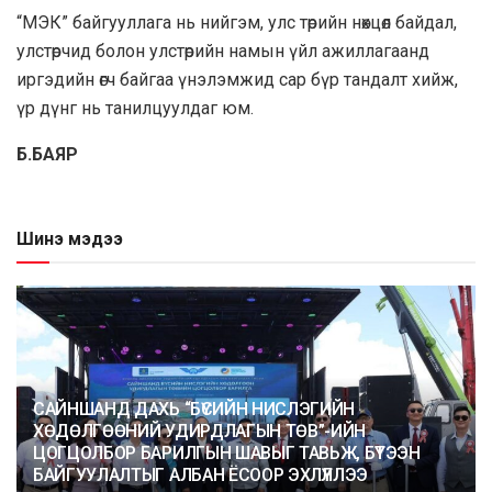
“МЭК” байгууллага нь нийгэм, улс төрийн нөхцөл байдал,
улстөрчид болон улстөрийн намын үйл ажиллагаанд
иргэдийн өгч байгаа үнэлэмжид сар бүр тандалт хийж,
үр дүнг нь танилцуулдаг юм.
Б.БАЯР
Шинэ мэдээ
САЙНШАНД ДАХЬ “БҮСИЙН НИСЛЭГИЙН
ХӨДӨЛГӨӨНИЙ УДИРДЛАГЫН ТӨВ”-ИЙН
ЦОГЦОЛБОР БАРИЛГЫН ШАВЫГ ТАВЬЖ, БҮТЭЭН
БАЙГУУЛАЛТЫГ АЛБАН ЁСООР ЭХЛҮҮЛЛЭЭ