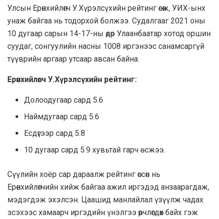
Улсын Ерөнхийлөгч У.Хүрэлсүхийн рейтинг өсөж, УИХ-ынх
унаж байгаа нь тодорхой болжээ. Судалгааг 2021 оны
10 дугаар сарын 14-17-ны өдөр Улаанбаатар хотод оршин
суудаг, сонгуулийн насны 1008 иргэнээс санамсаргүй
түүврийн аргаар утсаар авсан байна.
Ерөнхийлөгч У.Хүрэлсүхийн рейтинг:
Долоодугаар сард 5.6
Наймдугаар сард 5.6
Есдүгээр сард 5.8
10 дугаар сард 5.9 хувьтай гарч өсжээ.
Сүүлийн хоёр сар дараалж рейтинг өссөн нь
Ерөнхийлөгчийн хийж байгаа ажил иргэдэд анзаарагдаж,
мэдэгдэж эхэлсэн. Цаашид манлайлал үзүүлж чадах
эсэхээс хамаарч иргэдийн үнэлгээ өөрчлөгдөх байх гэж