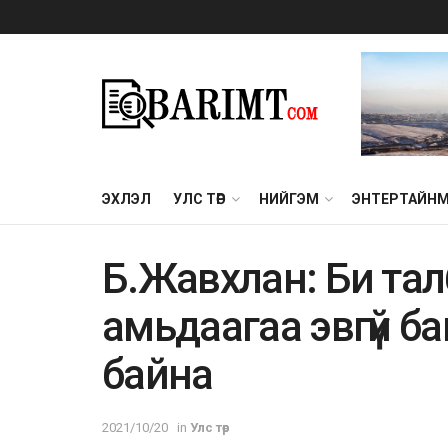
ЭХЛЭЛ
УЛС ТӨР
НИЙГЭМ
ЭНТЕРТАЙН
Б.Жавхлан: Би тал
амьдаагаа эвгүй б
байна
2021/10/20
in
Улс төр