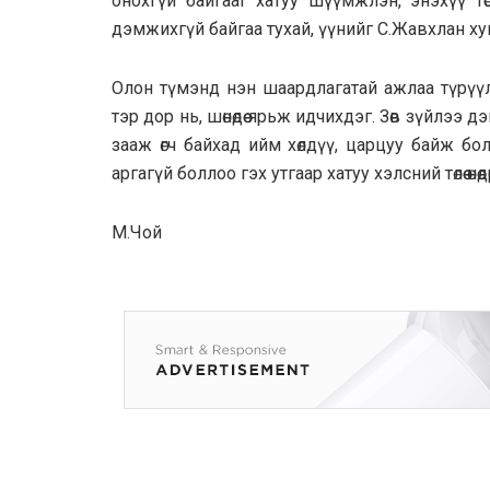
онохгүй байгааг хатуу шүүмжлэн, энэхүү тө
дэмжихгүй байгаа тухай, үүнийг С.Жавхлан ху
Олон түмэнд нэн шаардлагатай ажлаа түрүүл
тэр дор нь, шөнөдөө ярьж идчихдэг. Зөв зүйлэ
зааж өгч байхад ийм хөлдүү, царцуу байж бол
аргагүй боллоо гэх утгаар хатуу хэлсний төлөө өн
М.Чой