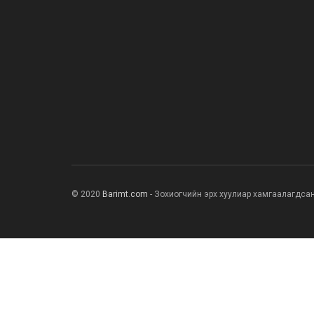
© 2020
Barimt.com
- Зохиогчийн эрх хуулиар хамгаалагдса