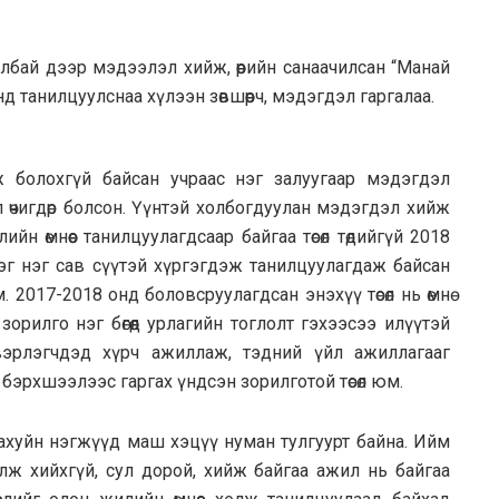
лбай дээр мэдээлэл хийж, өөрийн санаачилсан “Манай
д танилцуулснаа хүлээн зөвшөөрч, мэдэгдэл гаргалаа.
элж болохгүй байсан учраас нэг залуугаар мэдэгдэл
вдал өчигдөр болсон. Үүнтэй холбогдуулан мэдэгдэл хийж
йн өмнөөс танилцуулагдсаар байгаа төсөл төдийгүй 2018
д нэг нэг сав сүүтэй хүргэгдэж танилцуулагдаж байсан
 2017-2018 онд боловсруулагдсан энэхүү төсөл нь өмнө
зорилго нэг бөгөөд урлагийн тоглолт гэхээсээ илүүтэй
эрлэгчдэд хүрч ажиллаж, тэдний үйл ажиллагааг
 бэрхшээлээс гаргах үндсэн зорилготой төсөл юм.
ахуйн нэгжүүд маш хэцүү нуман тулгуурт байна. Ийм
лж хийхгүй, сул дорой, хийж байгаа ажил нь байгаа