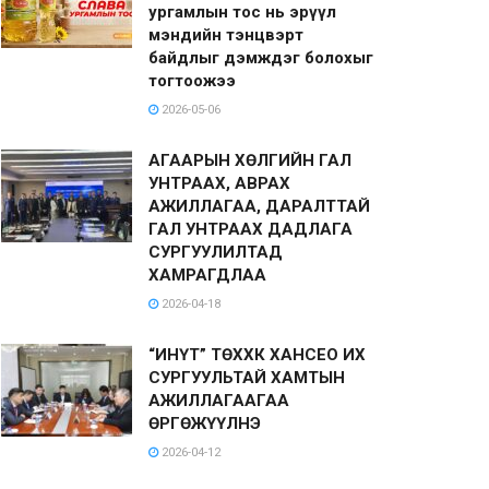
ургамлын тос нь эрүүл
мэндийн тэнцвэрт
байдлыг дэмждэг болохыг
тогтоожээ
2026-05-06
АГААРЫН ХӨЛГИЙН ГАЛ
УНТРААХ, АВРАХ
АЖИЛЛАГАА, ДАРАЛТТАЙ
ГАЛ УНТРААХ ДАДЛАГА
СУРГУУЛИЛТАД
ХАМРАГДЛАА
2026-04-18
“ИНҮТ” ТӨХХК ХАНСЕО ИХ
СУРГУУЛЬТАЙ ХАМТЫН
АЖИЛЛАГААГАА
ӨРГӨЖҮҮЛНЭ
2026-04-12