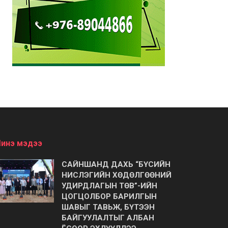
инэ мэдээ
САЙНШАНД ДАХЬ “БҮСИЙН
НИСЛЭГИЙН ХӨДӨЛГӨӨНИЙ
УДИРДЛАГЫН ТӨВ”-ИЙН
ЦОГЦОЛБОР БАРИЛГЫН
ШАВЫГ ТАВЬЖ, БҮТЭЭН
БАЙГУУЛАЛТЫГ АЛБАН