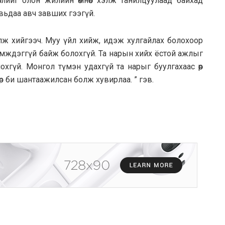
слийг олон жилийн өмнөөс хэлж танилцуулаад байхад
вьдаа авч завших гээгүй.
ж хийгээч. Муу үйл хийж, идэж хулгайлах болохоор
э дэмждэггүй байж болохгүй. Та нарын хийх ёстой ажлыг
охгүй. Монгол түмэн удахгүй та нарыг буулгахаас өөр
өөдөр би шантаажилсан болж хувирлаа. ” гэв.