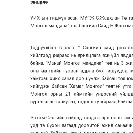
зөвшөөрлөө
УИХ-ын гишүүн асан, МУГЖ С.Жавхлан Төв та
Монгол мандана” төслөө Сангийн Сайд Б.Жавхлан
Тодруулбал тэрээр: ” Сангийн сайд өөрөө х
хийлгээд өөрөө араас нь ярилцлага өгсөн үйл я
байна. “Манай Монгол мандана” төсөл нь 3 жили
оны өвөл төрийн гурван өндөрлөг, бүх гишүүдэ
хамтран хийх санал дэвшүүлж байсан төсөл юм.
хийгдэж байсан “Хамаг Монгол” төсөлтэй утга 
Монгол орны 21 аймгийн үндэсний үйлдв
сурталчлан таниулах, тэдэнд тулгараад байгаа
Эрхэм Сангийн сайдад хандаж ард олон, аж 
үед та бүхэн яагаад дорвитой ажил санаачи