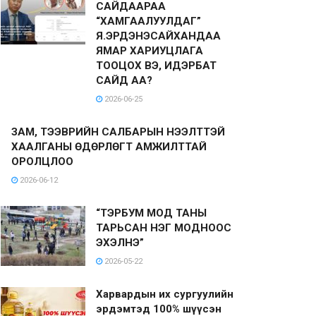
САЙДААРАА
“ХАМГААЛУУЛДАГ”
Я.ЭРДЭНЭСАЙХАНДАА
ЯМАР ХАРИУЦЛАГА
ТООЦОХ ВЭ, ИДЭРБАТ
САЙД АА?
2026-06-25
ЗАМ, ТЭЭВРИЙН САЛБАРЫН НЭЭЛТТЭЙ
ХААЛГАНЫ ӨДӨРЛӨГТ АМЖИЛТТАЙ
ОРОЛЦЛОО
2026-06-12
“ТЭРБУМ МОД ТАНЫ
ТАРЬСАН НЭГ МОДНООС
ЭХЭЛНЭ”
2026-05-22
Харвардын их сургуулийн
эрдэмтэд 100% шүүсэн