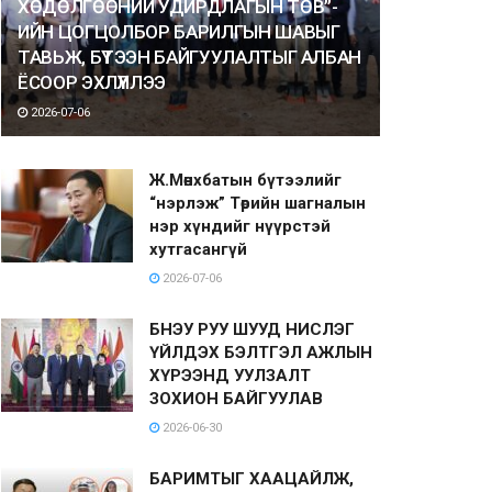
ХӨДӨЛГӨӨНИЙ УДИРДЛАГЫН ТӨВ”-
ИЙН ЦОГЦОЛБОР БАРИЛГЫН ШАВЫГ
ТАВЬЖ, БҮТЭЭН БАЙГУУЛАЛТЫГ АЛБАН
ЁСООР ЭХЛҮҮЛЛЭЭ
2026-07-06
Ж.Мөнхбатын бүтээлийг
“нэрлэж” Төрийн шагналын
нэр хүндийг нүүрстэй
хутгасангүй
2026-07-06
БНЭУ РУУ ШУУД НИСЛЭГ
ҮЙЛДЭХ БЭЛТГЭЛ АЖЛЫН
ХҮРЭЭНД УУЛЗАЛТ
ЗОХИОН БАЙГУУЛАВ
2026-06-30
БАРИМТЫГ ХААЦАЙЛЖ,