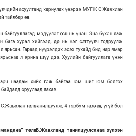
үүлчдийн асуултанд хариулах үеэрээ МУГЖ С.Жавхлан
 тайлбар өгөв.
н байгууллагад мэдүүлэг өгсөн нь үнэн. Энэ бүхэн яаж
ийн бага хурал хийгээд, өдөр нь нэг сэтгүүлч тодруулж
л ярьсан. Гараад нүүрэлдэх эсэх тухайд бид нар ямар
 ярьснаа л ярина шүү дээ. Хуулийн байгууллага үнэн
 гарч наадам хийх гэж байгаа юм шиг юм болгох
 байдалд оруулаад яахав.
авхлан төслөө танилцуулж, 4 тэрбум төгрөг өгөөч, үгүй бол
андана” төслөө Б.Жавхланд танилцуулсанаа хүлээн