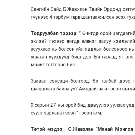
Сангийн Сайд Б.Жавхлан Төрийн Ордонд сэтг
түүнээс 4 тэрбум төгрөг шантаажилсан эсэх тухай
Тодруулбал тэрээр:
” Өчигдөр орой цагдаагий
эхлэв? гэхээр өчигдөр өглөө нэг залуу хэвлэл
асуухаар нь болсон үйл явдлыг болсоноор нь 
жаахан хүүхдүүд биш дээ. Би гараад яг энэ
мөнийг тогтооно биз.
Заавал сенсаци болгоод, би талбай дээр
шаардлага байна уу? Амьдайгаа ч гэсэн эвгүй
9 сарын 27-ны орой бид дөрвүүлээ уулзах үед С.Ж
суулт зарлана гэсэн.” гэсэн юм.
Төстэй мэдээ: С.Жавхлан “Манай Монгол м