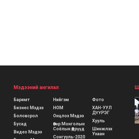
Мэдээний ангилал
Ш
Баримт
Нийгэм
Фото
Бизнес Мэдээ
НОМ
ХАН-УУЛ
ДҮҮРЭГ
Боловсрол
Онцлох Мэдээ
Хууль
Бусад
Өвөр Монголын
Соёлын Өдрүүд
Шинжлэх
Видео Мэдээ
Ухаан
Сонгууль-2020