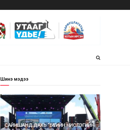
Шинэ мэдээ
САЙНШАНД ДАХЬ “БҮСИЙН НИСЛЭГИЙН