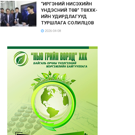
“ИРГЭНИЙ НИСЭХИЙН
ҮНДЭСНИЙ ТӨВ” ТӨХХК-
ИЙН УДИРДЛАГУУД
ТУРШЛАГА СОЛИЛЦОВ
2026-04-08