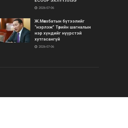
ЁСООР ЭХЛҮҮЛЛЭЭ
2026-07-06
Ж.Мөнхбатын бүтээлийг
“нэрлэж” Төрийн шагналын
нэр хүндийг нүүрстэй
хутгасангүй
2026-07-06