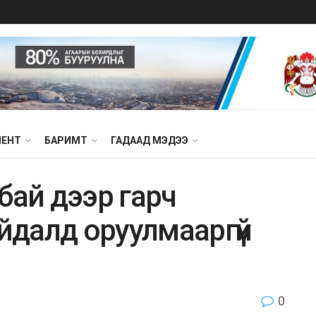
МЕНТ
БАРИМТ
ГАДААД МЭДЭЭ
бай дээр гарч
айдалд оруулмааргүй
0