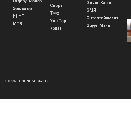
Гадаад Мэдээ
Эдийн Засаг
Спорт
Зөвлөгөө
ЭМЯ
Түүх
ИНҮТ
Энтертайнмент
Улс Төр
МТЗ
Эрүүл Мэнд
Урлаг
н. Загварыг
ONLINE MEDIA LLC
.