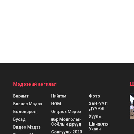
Мэдээний ангилал
Ш
Баримт
Нийгэм
Фото
Бизнес Мэдээ
НОМ
ХАН-УУЛ
ДҮҮРЭГ
Боловсрол
Онцлох Мэдээ
Хууль
Бусад
Өвөр Монголын
Соёлын Өдрүүд
Шинжлэх
Видео Мэдээ
Ухаан
Сонгууль-2020