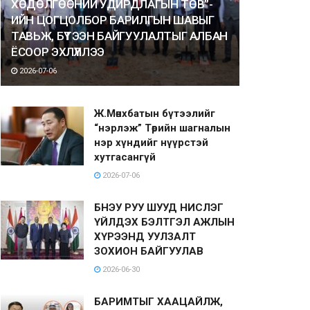
ХӨДӨЛГӨӨНИЙ УДИРДЛАГЫН ТӨВ”-
ИЙН ЦОГЦОЛБОР БАРИЛГЫН ШАВЫГ
ТАВЬЖ, БҮТЭЭН БАЙГУУЛАЛТЫГ АЛБАН
ЁСООР ЭХЛҮҮЛЛЭЭ
2026-07-06
Ж.Мөнхбатын бүтээлийг
“нэрлэж” Төрийн шагналын
нэр хүндийг нүүрстэй
хутгасангүй
2026-07-06
БНЭУ РУУ ШУУД НИСЛЭГ
ҮЙЛДЭХ БЭЛТГЭЛ АЖЛЫН
ХҮРЭЭНД УУЛЗАЛТ
ЗОХИОН БАЙГУУЛАВ
2026-06-30
БАРИМТЫГ ХААЦАЙЛЖ,