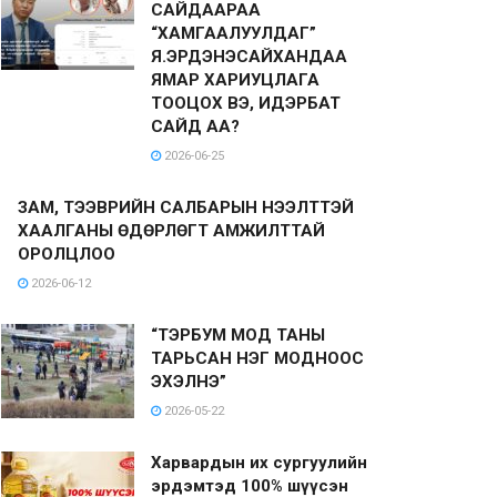
САЙДААРАА
“ХАМГААЛУУЛДАГ”
Я.ЭРДЭНЭСАЙХАНДАА
ЯМАР ХАРИУЦЛАГА
ТООЦОХ ВЭ, ИДЭРБАТ
САЙД АА?
2026-06-25
ЗАМ, ТЭЭВРИЙН САЛБАРЫН НЭЭЛТТЭЙ
ХААЛГАНЫ ӨДӨРЛӨГТ АМЖИЛТТАЙ
ОРОЛЦЛОО
2026-06-12
“ТЭРБУМ МОД ТАНЫ
ТАРЬСАН НЭГ МОДНООС
ЭХЭЛНЭ”
2026-05-22
Харвардын их сургуулийн
эрдэмтэд 100% шүүсэн