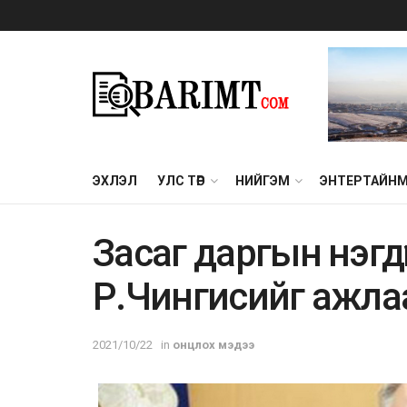
ЭХЛЭЛ
УЛС ТӨР
НИЙГЭМ
ЭНТЕРТАЙН
Засаг даргын нэгд
Р.Чингисийг ажла
2021/10/22
in
онцлох мэдээ