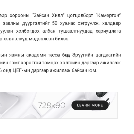
ээр хорооны “Зайсан Хилл” цогцолборт “Камертон”
р заалны дүүргэлтийг 50 хувиас хэтрүүлж, халдвар
дуулан холбогдох албан тушаалтнуудад хариуцлага
лаар хэвлэлүүд мэдээлсэн билээ.
 яамны академи төгссөн бөгөөд Эрүүгийн цагдаагийн
йн засгийн гэмт хэрэгтэй тэмцэх хэлтсийн даргаар ажиллаж
16 онд ЦЕГ-ын даргаар ажиллаж байсан юм.