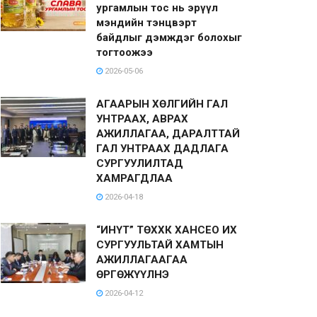
ургамлын тос нь эрүүл
мэндийн тэнцвэрт
байдлыг дэмждэг болохыг
тогтоожээ
2026-05-06
АГААРЫН ХӨЛГИЙН ГАЛ
УНТРААХ, АВРАХ
АЖИЛЛАГАА, ДАРАЛТТАЙ
ГАЛ УНТРААХ ДАДЛАГА
СУРГУУЛИЛТАД
ХАМРАГДЛАА
2026-04-18
“ИНҮТ” ТӨХХК ХАНСЕО ИХ
СУРГУУЛЬТАЙ ХАМТЫН
АЖИЛЛАГААГАА
ӨРГӨЖҮҮЛНЭ
2026-04-12