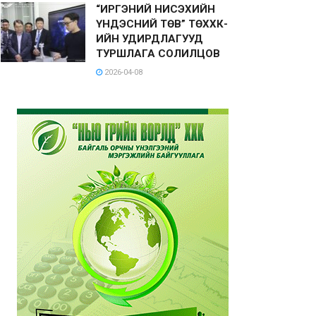
“ИРГЭНИЙ НИСЭХИЙН
ҮНДЭСНИЙ ТӨВ” ТӨХХК-
ИЙН УДИРДЛАГУУД
ТУРШЛАГА СОЛИЛЦОВ
2026-04-08