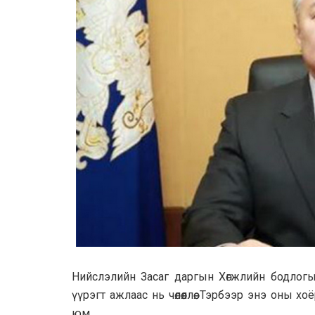
Нийслэлийн Засаг даргын Хөгжлийн бодлогы
үүрэгт ажлаас нь чөлөөллөө. Тэрбээр энэ оны
юм.