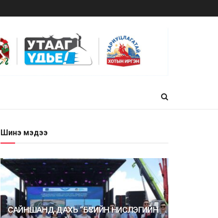
Шинэ мэдээ
САЙНШАНД ДАХЬ “БҮСИЙН НИСЛЭГИЙН