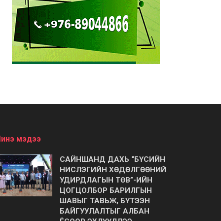
инэ мэдээ
САЙНШАНД ДАХЬ “БҮСИЙН
НИСЛЭГИЙН ХӨДӨЛГӨӨНИЙ
УДИРДЛАГЫН ТӨВ”-ИЙН
ЦОГЦОЛБОР БАРИЛГЫН
ШАВЫГ ТАВЬЖ, БҮТЭЭН
БАЙГУУЛАЛТЫГ АЛБАН