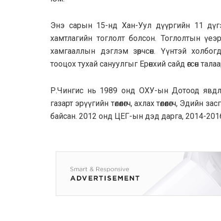
Энэ сарын 15-нд Хан-Уул дүүргийн 11 дүг
хамтлагийн тоглолт болсон. Тоглолтын үеэ
хамгааллын дэглэм зөрчсөн. Үүнтэй холбог
тооцох тухай сануулгыг Ерөнхий сайд өгсөн та
Р.Чингис нь 1989 онд ОХУ-ын Дотоод явдлын
газарт эрүүгийн төлөөлөгч, ахлах төлөөлөгч, Эди
байсан. 2012 онд ЦЕГ-ын дэд дарга, 2014-20