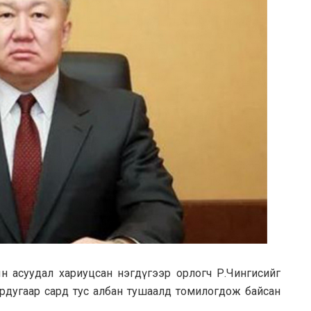
н асуудал хариуцсан нэгдүгээр орлогч Р.Чингисийг
 хоёрдугаар сард тус албан тушаалд томилогдож байсан