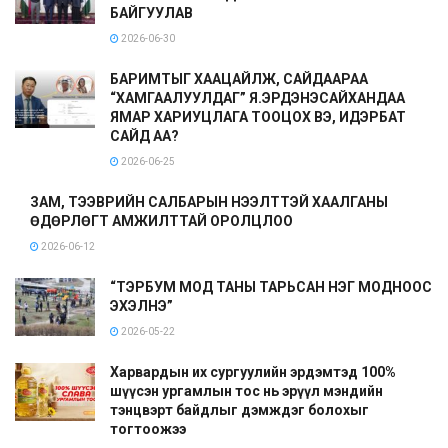
БАЙГУУЛАВ
2026-06-30
БАРИМТЫГ ХААЦАЙЛЖ, САЙДААРАА
“ХАМГААЛУУЛДАГ” Я.ЭРДЭНЭСАЙХАНДАА
ЯМАР ХАРИУЦЛАГА ТООЦОХ ВЭ, ИДЭРБАТ
САЙД АА?
2026-06-25
ЗАМ, ТЭЭВРИЙН САЛБАРЫН НЭЭЛТТЭЙ ХААЛГАНЫ
ӨДӨРЛӨГТ АМЖИЛТТАЙ ОРОЛЦЛОО
2026-06-12
“ТЭРБУМ МОД ТАНЫ ТАРЬСАН НЭГ МОДНООС
ЭХЭЛНЭ”
2026-05-22
Харвардын их сургуулийн эрдэмтэд 100%
шүүсэн ургамлын тос нь эрүүл мэндийн
тэнцвэрт байдлыг дэмждэг болохыг
тогтоожээ