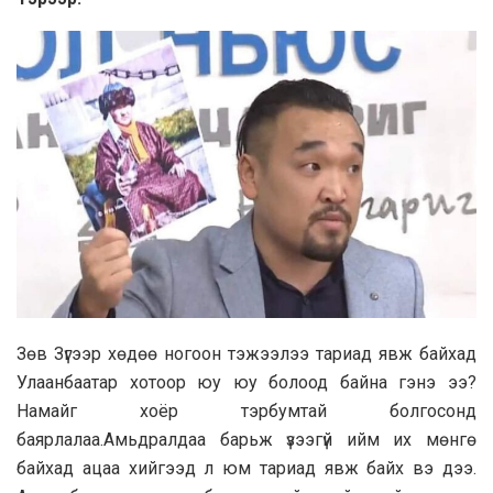
Зөв Зүгээр хөдөө ногоон тэжээлээ тариад явж байхад
Улаанбаатар хотоор юу юу болоод байна гэнэ ээ?
Намайг хоёр тэрбумтай болгосонд
баярлалаа.Амьдралдаа барьж үзээгүй ийм их мөнгө
байхад ацаа хийгээд л юм тариад явж байх вэ дээ.