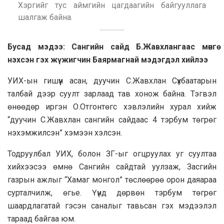
Хэргийг тус аймгийн цагдаагийн байгууллага
шалгаж байна.
Бусад мэдээ: Сангийн сайд Б.Жавхлангаас мөнгө
нэхсэн гэх жүжигчин Баярмагнай мэдэгдэл хийлээ
УИХ-ын гишүүн асан, дуучин С.Жавхлан Сүхбаатарын
талбай дээр суулт зарлаад тав хонож байна. Тэгвэл
өнөөдөр иргэн О.Отгонтөгс хэвлэлийн хурал хийж
“дуучин С.Жавхлан сангийн сайдаас 4 тэрбум төгрөг
нэхэмжилсэн” хэмээн хэлсэн.
Тодруулбал УИХ, болон ЗГ-ыг огцруулах уг суултаа
хийхээсээ өмнө Сангийн сайдтай уулзаж, Засгийн
газрын ажлыг “Хамаг монгол” төслөөрөө орон даяараа
сурталчилж, өгье. Үүнд дөрвөн тэрбум төгрөг
шаардлагатай гэсэн саналыг тавьсан гэх мэдээлэл
тараад байгаа юм.