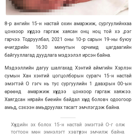
8-р ангийн 15-н настай охин амаржиж, сургуулийнхаа
цонхоор хүүхдээ гаргаж хаясан онц ноц той хэ ,рэг
гарчээ. Тодруулбал, 2021 оны 10-р сарын 19-ны буюу
өчигдрийн 16:30 минутын орчимд цагдаагийн
байгууллагад дуудлага мэдээлэл ирсэн байна.
Мэдээллийн дагуу шалгахад Хэнтий аймгийн Хэрлэн
сумын Хан хэнтий цогцолборын сурагч 15-н настай
эмэгтэй О гэгч нь тус сургуулийн 1 давхрын 00-ын
өрөөнд амаржиж хүүхдээ цонхоор гаргаж хаяжээ.
Хаягдсан нярайн биеийн байдал хүнд боловч одоогоор
амьд, сэхээн амьдруулах тасагт эмчлэгдэж байна.
Хүүхдийн эх болох 15-н настай эмэгтэй О-г олж
тогтоон мөн эмнэлэгт хэвтүүлэн эмчилж байна.