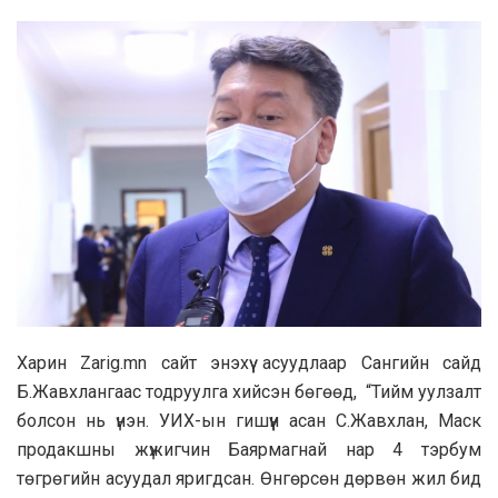
Харин Zarig.mn сайт энэхүү асуудлаар Сангийн сайд
Б.Жавхлангаас тодруулга хийсэн бөгөөд, “Тийм уулзалт
болсон нь үнэн. УИХ-ын гишүүн асан С.Жавхлан, Маск
продакшны жүжигчин Баярмагнай нар 4 тэрбум
төгрөгийн асуудал яригдсан. Өнгөрсөн дөрвөн жил бид