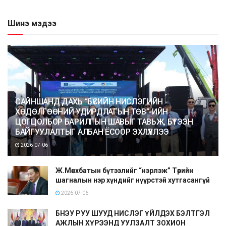
Шинэ мэдээ
САЙНШАНД ДАХЬ “БҮСИЙН НИСЛЭГИЙН
ХӨДӨЛГӨӨНИЙ УДИРДЛАГЫН ТӨВ”-ИЙН
ЦОГЦОЛБОР БАРИЛГЫН ШАВЫГ ТАВЬЖ, БҮТЭЭН
БАЙГУУЛАЛТЫГ АЛБАН ЁСООР ЭХЛҮҮЛЛЭЭ
2026-07-06
Ж.Мөнхбатын бүтээлийг “нэрлэж” Төрийн
шагналын нэр хүндийг нүүрстэй хутгасангүй
2026-07-06
БНЭУ РУУ ШУУД НИСЛЭГ ҮЙЛДЭХ БЭЛТГЭЛ
АЖЛЫН ХҮРЭЭНД УУЛЗАЛТ ЗОХИОН