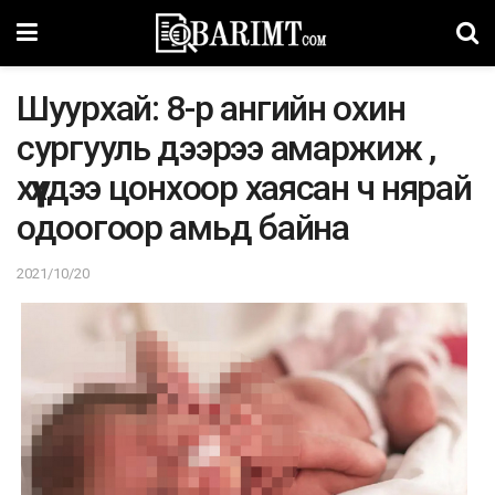
Шуурхай: 8-р ангийн охин
сургууль дээрээ амаржиж ,
хүүхдээ цонхоор хаясан ч нярай
одоогоор амьд байна
2021/10/20