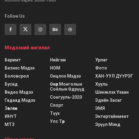
Холбоо барих: 8008-7886
Follow Us
Мэдээний ангилал
Баримт
Нийгэм
Урлаг
Бизнес Мэдээ
НОМ
Фото
Боловсрол
Онцлох Мэдээ
ХАН-УУЛ ДҮҮРЭГ
Бусад
Өвөр Монголын
Хууль
Соёлын Өдрүүд
Видео Мэдээ
Шинжлэх Ухаан
Сонгууль-2020
Гадаад Мэдээ
Эдийн Засаг
Спорт
Зөвлөгөө
ЭМЯ
Түүх
ИНҮТ
Энтертайнмент
Улс Төр
МТЗ
Эрүүл Мэнд