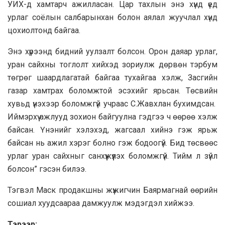
УИХ-д хамтарч ажилласан. Цар тахлын энэ хүнд үед
урлаг соёлын салбарынхан болон аялал жуучлал хүнд
цохиолтонд байгаа.
Энэ хүрээнд бидний уулзалт болсон. Орон даяар урлаг,
уран сайхны тоглолт хийхэд зориулж дөрвөн тэрбум
төгрөг шаардлагатай байгаа тухайгаа хэлж, Засгийн
газар хамтрах боломжтой эсэхийг ярьсан. Төсвийн
хувьд үнэхээр боломжгүй учраас С.Жавхлан бухимдсан.
Иймэрхүү ажлууд зохион байгуулна гэдгээ ч өөрөө хэлж
байсан. Үнэнийг хэлэхэд, жагсаал хийнэ гэж ярьж
байсан нь ажил хэрэг болно гэж бодоогүй. Бид төсвөөс
урлаг уран сайхныг санхүүжүүлэх боломжгүй. Тийм л зүйл
болсон” гэсэн билээ.
Тэгвэл Маск продакшны жүжигчин Баярмагнай өөрийн
сошиал хуудсаараа дамжуулж мэдэгдэл хийжээ.
Тэрээр: