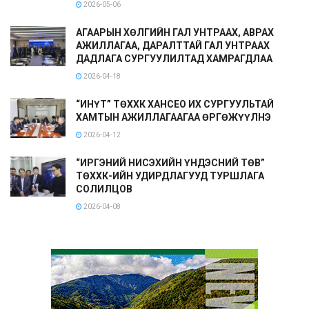
2026-05-06
АГААРЫН ХӨЛГИЙН ГАЛ УНТРААХ, АВРАХ
АЖИЛЛАГАА, ДАРАЛТТАЙ ГАЛ УНТРААХ
ДАДЛАГА СУРГУУЛИЛТАД ХАМРАГДЛАА
2026-04-18
“ИНҮТ” ТӨХХК ХАНСЕО ИХ СУРГУУЛЬТАЙ
ХАМТЫН АЖИЛЛАГААГАА ӨРГӨЖҮҮЛНЭ
2026-04-12
“ИРГЭНИЙ НИСЭХИЙН ҮНДЭСНИЙ ТӨВ”
ТӨХХК-ИЙН УДИРДЛАГУУД ТУРШЛАГА
СОЛИЛЦОВ
2026-04-08