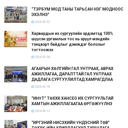
“ТЭРБУМ МОД ТАНЫ ТАРЬСАН НЭГ МОДНООС
ЭХЭЛНЭ”
2026-05-22
Харвардын их сургуулийн эрдэмтэд 100%
шүүсэн ургамлын тос нь эрүүл мэндийн
тэнцвэрт байдлыг дэмждэг болохыг
тогтоожээ
2026-05-06
АГААРЫН ХӨЛГИЙН ГАЛ УНТРААХ, АВРАХ
АЖИЛЛАГАА, ДАРАЛТТАЙ ГАЛ УНТРААХ
ДАДЛАГА СУРГУУЛИЛТАД ХАМРАГДЛАА
2026-04-18
“ИНҮТ” ТӨХХК ХАНСЕО ИХ СУРГУУЛЬТАЙ
ХАМТЫН АЖИЛЛАГААГАА ӨРГӨЖҮҮЛНЭ
2026-04-12
“ИРГЭНИЙ НИСЭХИЙН ҮНДЭСНИЙ ТӨВ”
ТӨХХК-ИЙН УДИРДЛАГУУД ТУРШЛАГА