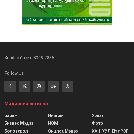
Холбоо барих: 8008-7886
Follow Us
Мэдээний ангилал
Баримт
Нийгэм
Урлаг
Бизнес Мэдээ
НОМ
Фото
Боловсрол
Онцлох Мэдээ
ХАН-УУЛ ДҮҮРЭГ