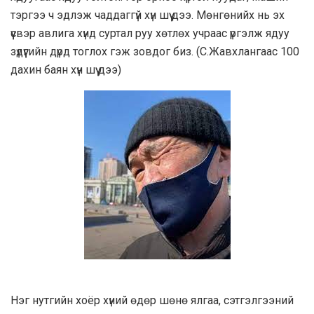
тэргээ ч эдлэж чаддаггүй хүн шүү дээ. Мөнгөнийх нь эх
үүсвэр авлига хүнд суртал руу хөтлөх учраас үргэлж ядуу
зүдүүгийн дүрд тоглох гэж зовдог биз. (С.Жавхлангаас 100
дахин баян хүн шүү дээ)
Нэг нутгийн хоёр хүний өдөр шөнө ялгаа, сэтгэлгээний