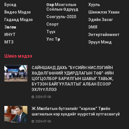
Бусад
Өвөр Монголын
Хууль
Соёлын Өдрүүд
Видео Мэдээ
Шинжлэх Ухаан
Сонгууль-2020
Гадаад Мэдээ
Эдийн Засаг
Спорт
Зөвлөгөө
ЭМЯ
Түүх
ИНҮТ
Энтертайнмент
Улс Төр
МТЗ
Эрүүл Мэнд
Шинэ мэдээ
САЙНШАНД ДАХЬ “БҮСИЙН НИСЛЭГИЙН
ХӨДӨЛГӨӨНИЙ УДИРДЛАГЫН ТӨВ”-ИЙН
ЦОГЦОЛБОР БАРИЛГЫН ШАВЫГ ТАВЬЖ,
БҮТЭЭН БАЙГУУЛАЛТЫГ АЛБАН ЁСООР
ЭХЛҮҮЛЛЭЭ
2026-07-06
Ж.Мөнхбатын бүтээлийг “нэрлэж” Төрийн
шагналын нэр хүндийг нүүрстэй хутгасангүй
2026-07-06