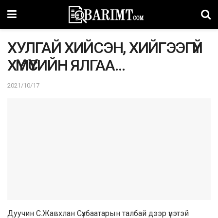
ХУЛГАЙ ХИЙСЭН, ХИЙГЭЭГҮЙ
ХҮМҮҮСИЙН ЯЛГАА…
2021/10/17
Дуучин С.Жавхлан Сүхбаатарын талбай дээр үнэтэй