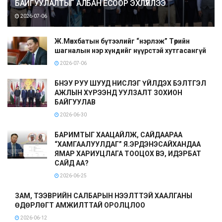
БАЙГУУЛАЛТЫГ АЛБАН ЁСООР ЭХЛҮҮЛЛЭЭ
2026-07-06
Ж.Мөнхбатын бүтээлийг “нэрлэж” Төрийн
шагналын нэр хүндийг нүүрстэй хутгасангүй
2026-07-06
БНЭУ РУУ ШУУД НИСЛЭГ ҮЙЛДЭХ БЭЛТГЭЛ
АЖЛЫН ХҮРЭЭНД УУЛЗАЛТ ЗОХИОН
БАЙГУУЛАВ
2026-06-30
БАРИМТЫГ ХААЦАЙЛЖ, САЙДААРАА
“ХАМГААЛУУЛДАГ” Я.ЭРДЭНЭСАЙХАНДАА
ЯМАР ХАРИУЦЛАГА ТООЦОХ ВЭ, ИДЭРБАТ
САЙД АА?
2026-06-25
ЗАМ, ТЭЭВРИЙН САЛБАРЫН НЭЭЛТТЭЙ ХААЛГАНЫ
ӨДӨРЛӨГТ АМЖИЛТТАЙ ОРОЛЦЛОО
2026-06-12