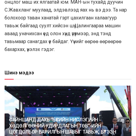
онцлог маш их ялгаатай юм. МАН-ын тухайд дуучин
С.Жавхланг муулаад, элдэвлээд яах нь вэ дээ. Та нар
болохоор таван ханатай гэрт цахилгаан халаагуур
тавьж байгаад суулт хийсэн шүү.Цалингаараа машин
аваад уначихсан үед олон хүнд үзүүлмээр, энд тэнд
тавьмаар санагдах үе байдаг. Үүнийг өөрөө өөрөөрөө
бахархах, үнэлэх гэдэг.
Шинэ мэдээ
САЙНШАНД ДАХЬ “БҮСИЙН НИСЛЭГИЙН
ХӨДӨЛГӨӨНИЙ УДИРДЛАГЫН ТӨВ”-ИЙН
ЦОГЦОЛБОР БАРИЛГЫН ШАВЫГ ТАВЬЖ, БҮТЭЭН