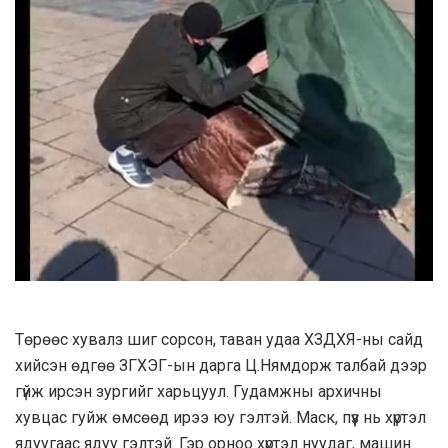
Төрөөс хувалз шиг сорсон, таван удаа ХЗДХЯ-ны сайд
хийсэн өдгөө ЗГХЭГ-ын дарга Ц.Нямдорж талбай дээр
гүйж ирсэн зургийг харьцуул. Гудамжны архичны
хувцас гуйж өмсөөд ирээ юу гэлтэй. Маск, пүүз нь хүртэл
ядуугаас ядуу гэлтэй. Гэр орноо хүртэл нуудаг, машин