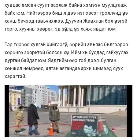
хувцас өмсөн суулт зарлаж байна хэмээн муулцгааж
байх юм. Нийтээрээ биш л дээ нэг хэсэг троллчид үнэ
ханш бичээд тавьчихжээ. Дуучин Жавхлан бол үнэтэй
торго, хуучны хөөрөг, эд зүйлд үнэ хаяж явдаг юм.
Тэр төрөөс хулгай хийгээгүй, өөрийн авьяас билгээрээ
хөрөнгө зоорьтой болсон хүн. Ийм хүн бусдад гайхуулах
дуртай байдаг юм. Яадгийм өөр гоё дээл, булган
хөнжил нөмрөөд, алтан аягандаа архи шимээд суух
хэрэгтэй.