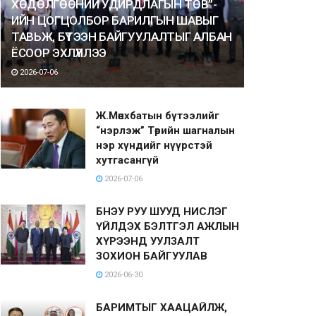
ХӨДӨЛГӨӨНИЙ УДИРДЛАГЫН ТӨВ”-
ИЙН ЦОГЦОЛБОР БАРИЛГЫН ШАВЫГ
ТАВЬЖ, БҮТЭЭН БАЙГУУЛАЛТЫГ АЛБАН
ЁСООР ЭХЛҮҮЛЛЭЭ
2026-07-06
Ж.Мөнхбатын бүтээлийг
“нэрлэж” Төрийн шагналын
нэр хүндийг нүүрстэй
хутгасангүй
2026-07-06
БНЭУ РУУ ШУУД НИСЛЭГ
ҮЙЛДЭХ БЭЛТГЭЛ АЖЛЫН
ХҮРЭЭНД УУЛЗАЛТ
ЗОХИОН БАЙГУУЛАВ
2026-06-30
БАРИМТЫГ ХААЦАЙЛЖ,