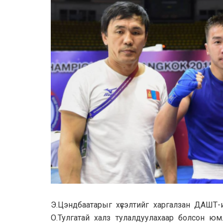
Э.Цэндбаатарыг хүсэлтийг харгалзан ДАШТ-
О.Тулгатай халз тулалдуулахаар болсон ю