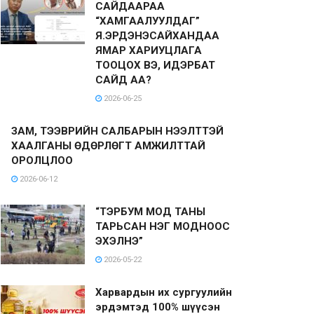
САЙДААРАА
“ХАМГААЛУУЛДАГ”
Я.ЭРДЭНЭСАЙХАНДАА
ЯМАР ХАРИУЦЛАГА
ТООЦОХ ВЭ, ИДЭРБАТ
САЙД АА?
2026-06-25
ЗАМ, ТЭЭВРИЙН САЛБАРЫН НЭЭЛТТЭЙ
ХААЛГАНЫ ӨДӨРЛӨГТ АМЖИЛТТАЙ
ОРОЛЦЛОО
2026-06-12
“ТЭРБУМ МОД ТАНЫ
ТАРЬСАН НЭГ МОДНООС
ЭХЭЛНЭ”
2026-05-22
Харвардын их сургуулийн
эрдэмтэд 100% шүүсэн