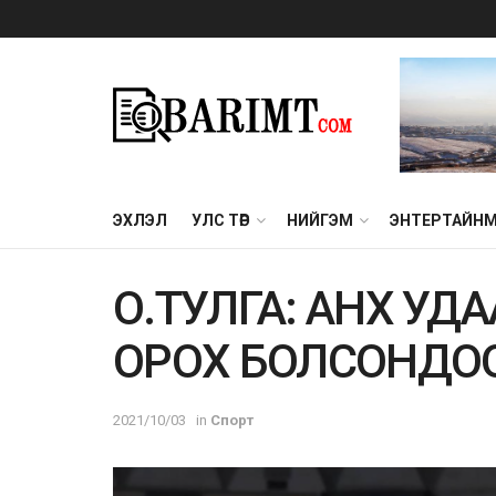
ЭХЛЭЛ
УЛС ТӨР
НИЙГЭМ
ЭНТЕРТАЙН
О.ТУЛГА: АНХ УД
ОРОХ БОЛСОНДОО
2021/10/03
in
Спорт