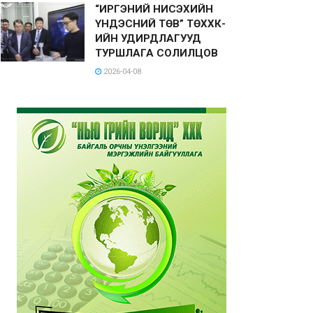
“ИРГЭНИЙ НИСЭХИЙН
ҮНДЭСНИЙ ТӨВ” ТӨХХК-
ИЙН УДИРДЛАГУУД
ТУРШЛАГА СОЛИЛЦОВ
2026-04-08