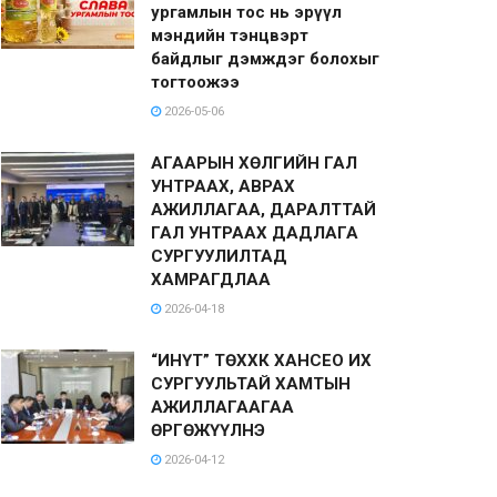
ургамлын тос нь эрүүл
мэндийн тэнцвэрт
байдлыг дэмждэг болохыг
тогтоожээ
2026-05-06
АГААРЫН ХӨЛГИЙН ГАЛ
УНТРААХ, АВРАХ
АЖИЛЛАГАА, ДАРАЛТТАЙ
ГАЛ УНТРААХ ДАДЛАГА
СУРГУУЛИЛТАД
ХАМРАГДЛАА
2026-04-18
“ИНҮТ” ТӨХХК ХАНСЕО ИХ
СУРГУУЛЬТАЙ ХАМТЫН
АЖИЛЛАГААГАА
ӨРГӨЖҮҮЛНЭ
2026-04-12