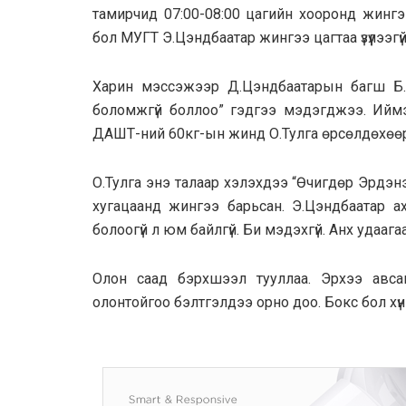
тамирчид 07:00-08:00 цагийн хооронд жингээ 
бол МУГТ Э.Цэндбаатар жингээ цагтаа үзүүлээгүй
Харин мэссэжээр Д.Цэндбаатарын багш Б.
боломжгүй боллоо” гэдгээ мэдэгджээ. Ийм
ДАШТ-ний 60кг-ын жинд О.Тулга өрсөлдөхөөр
О.Тулга энэ талаар хэлэхдээ “Өчигдөр Эрдэн
хугацаанд жингээ барьсан. Э.Цэндбаатар 
болоогүй л юм байлгүй. Би мэдэхгүй. Анх удааг
Олон саад бэрхшээл тууллаа. Эрхээ авса
олонтойгоо бэлтгэлдээ орно доо. Бокс бол хүний