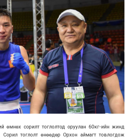
ий өмнөх сорилт тоглолтод оруулан 60кг-ийн жинд
м. Сорил тоглолт өнөөдөр Орхон аймагт товлогдож