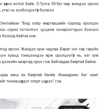
үзүүлэх ёстой байв. О.Тулга 59.9кг-аар жиндээ орсон
, утас нь холбогдохгүй болжээ.
Энхтайван “Бид хоёр маргаашийн сорилд оролцох
ээс сорил тоглолтыг цуцалж сонирхогчдын боксын
 болоод байгаа юм.
этэд ирсэн. Жиндээ орж чадлаа. Бараг нэг сар гаруйн
ахын хувьд тэмцээндээ ирж оролцоогүй нь, нэг юм
аа дэлхийн аваргад орох гэж байгаадаа баяртай байна.
ндаа маш их баяртай банйа. Өнөөдрөөс баг хамт
г төлөвшүүлдэг спорт шүү дээ” гэв.