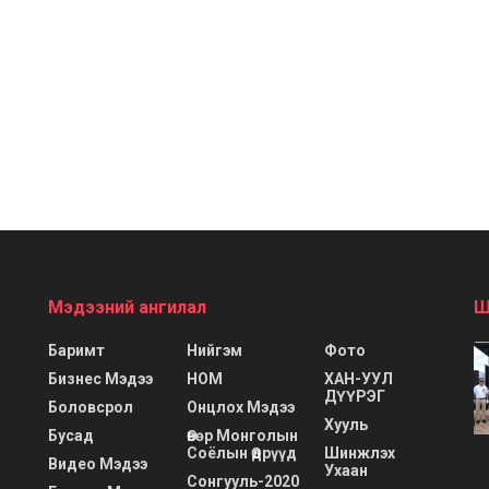
Мэдээний ангилал
Ш
Баримт
Нийгэм
Фото
Бизнес Мэдээ
НОМ
ХАН-УУЛ
ДҮҮРЭГ
Боловсрол
Онцлох Мэдээ
Хууль
Бусад
Өвөр Монголын
Соёлын Өдрүүд
Шинжлэх
Видео Мэдээ
Ухаан
Сонгууль-2020