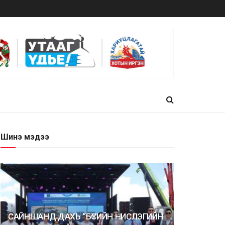
Шинэ мэдээ
САЙНШАНД ДАХЬ “БҮСИЙН НИСЛЭГИЙН