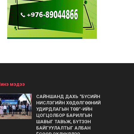
инэ мэдээ
САЙНШАНД ДАХЬ “БҮСИЙН
НИСЛЭГИЙН ХӨДӨЛГӨӨНИЙ
УДИРДЛАГЫН ТӨВ”-ИЙН
ЦОГЦОЛБОР БАРИЛГЫН
ШАВЫГ ТАВЬЖ, БҮТЭЭН
БАЙГУУЛАЛТЫГ АЛБАН