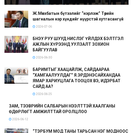
Ж.Мөнхбатын бүтээлийг “нэрлэж” Төрийн
шагналын нэр хүндийг нүүрстэй хутгасангүй
2026-07-06
БНЭУ РУУ ШУУД НИСЛЭГ ҮЙЛДЭХ БЭЛТГЭЛ
АЖЛЫН ХҮРЭЭНД УУЛЗАЛТ ЗОХИОН
БАЙГУУЛАВ
2026-06-30
БАРИМТЫГ ХААЦАЙЛЖ, САЙДААРАА
“ХАМГААЛУУЛДАГ” Я.ЭРДЭНЭСАЙХАНДАА
ЯМАР ХАРИУЦЛАГА ТООЦОХ ВЭ, ИДЭРБАТ
САЙД АА?
2026-06-25
ЗАМ, ТЭЭВРИЙН САЛБАРЫН НЭЭЛТТЭЙ ХААЛГАНЫ
ӨДӨРЛӨГТ АМЖИЛТТАЙ ОРОЛЦЛОО
2026-06-12
“ТЭРБУМ МОД ТАНЫ ТАРЬСАН НЭГ МОДНООС