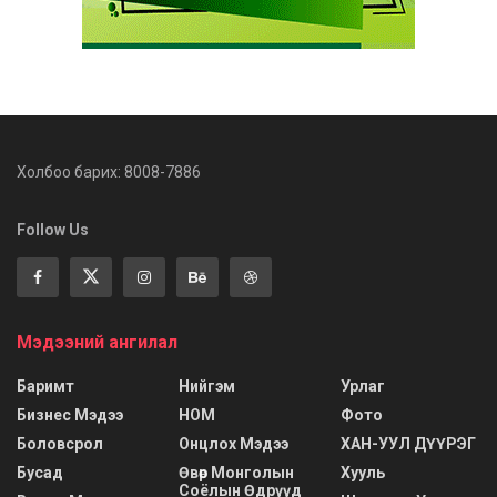
Холбоо барих: 8008-7886
Follow Us
Мэдээний ангилал
Баримт
Нийгэм
Урлаг
Бизнес Мэдээ
НОМ
Фото
Боловсрол
Онцлох Мэдээ
ХАН-УУЛ ДҮҮРЭГ
Бусад
Өвөр Монголын
Хууль
Соёлын Өдрүүд