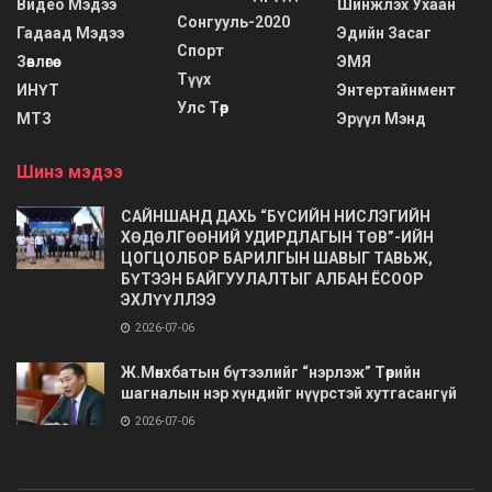
Видео Мэдээ
Шинжлэх Ухаан
Сонгууль-2020
Гадаад Мэдээ
Эдийн Засаг
Спорт
Зөвлөгөө
ЭМЯ
Түүх
ИНҮТ
Энтертайнмент
Улс Төр
МТЗ
Эрүүл Мэнд
Шинэ мэдээ
САЙНШАНД ДАХЬ “БҮСИЙН НИСЛЭГИЙН
ХӨДӨЛГӨӨНИЙ УДИРДЛАГЫН ТӨВ”-ИЙН
ЦОГЦОЛБОР БАРИЛГЫН ШАВЫГ ТАВЬЖ,
БҮТЭЭН БАЙГУУЛАЛТЫГ АЛБАН ЁСООР
ЭХЛҮҮЛЛЭЭ
2026-07-06
Ж.Мөнхбатын бүтээлийг “нэрлэж” Төрийн
шагналын нэр хүндийг нүүрстэй хутгасангүй
2026-07-06