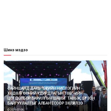
Шинэ мэдээ
САЙНШАНД ДАХЬ “БҮСИЙН НИСЛЭГИЙН
ХӨДӨЛГӨӨНИЙ УДИРДЛАГЫН ТӨВ”-ИЙН
ЦОГЦОЛБОР БАРИЛГЫН ШАВЫГ ТАВЬЖ, БҮТЭЭН
БАЙГУУЛАЛТЫГ АЛБАН ЁСООР ЭХЛҮҮЛЛЭЭ
2026-07-06