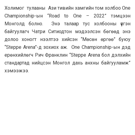
Холимог тулааны Ази тивийн хамгийн том холбоо One
Championship-ын “Road to One – 2022” тэмцээн
Монголд болно. Энэ талаар тус холбооны үүсгэн
байгуулагч Чатри Ситиодтон мэдээлсэн бөгөөд энэ
долоо хоногт нээлтээ хийсэн “Мөсөн өргөө” буюу
“Steppe Arena”-д зохиох аж. One Championship-ын дэд
ерөнхийлөгч Рич Франклин “Steppe Arena бол дэлхийн
стандартад нийцсэн Монгол дахь анхны байгууламж”
хэмээжээ.