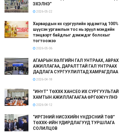
ЭХЭЛНЭ”
2026-05-22
Харвардын их сургуулийн эрдэмтэд 100%
шүүсэн ургамлын тос нь эрүүл мэндийн
тэнцвэрт байдлыг дэмждэг болохыг
тогтоожээ
2026-05-06
АГААРЫН ХӨЛГИЙН ГАЛ УНТРААХ, АВРАХ
АЖИЛЛАГАА, ДАРАЛТТАЙ ГАЛ УНТРААХ
ДАДЛАГА СУРГУУЛИЛТАД ХАМРАГДЛАА
2026-04-18
“ИНҮТ” ТӨХХК ХАНСЕО ИХ СУРГУУЛЬТАЙ
ХАМТЫН АЖИЛЛАГААГАА ӨРГӨЖҮҮЛНЭ
2026-04-12
“ИРГЭНИЙ НИСЭХИЙН ҮНДЭСНИЙ ТӨВ”
ТӨХХК-ИЙН УДИРДЛАГУУД ТУРШЛАГА
СОЛИЛЦОВ