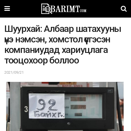
Шуурхай: Албаар шатахууны
үнэ нэмсэн, хомстол үүсгэсэн
компаниудад хариуцлага
тооцохоор боллоо
2021/09/21