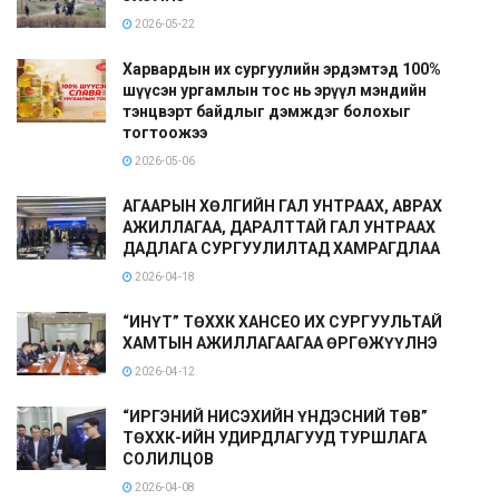
2026-05-22
Харвардын их сургуулийн эрдэмтэд 100%
шүүсэн ургамлын тос нь эрүүл мэндийн
тэнцвэрт байдлыг дэмждэг болохыг
тогтоожээ
2026-05-06
АГААРЫН ХӨЛГИЙН ГАЛ УНТРААХ, АВРАХ
АЖИЛЛАГАА, ДАРАЛТТАЙ ГАЛ УНТРААХ
ДАДЛАГА СУРГУУЛИЛТАД ХАМРАГДЛАА
2026-04-18
“ИНҮТ” ТӨХХК ХАНСЕО ИХ СУРГУУЛЬТАЙ
ХАМТЫН АЖИЛЛАГААГАА ӨРГӨЖҮҮЛНЭ
2026-04-12
“ИРГЭНИЙ НИСЭХИЙН ҮНДЭСНИЙ ТӨВ”
ТӨХХК-ИЙН УДИРДЛАГУУД ТУРШЛАГА
СОЛИЛЦОВ
2026-04-08