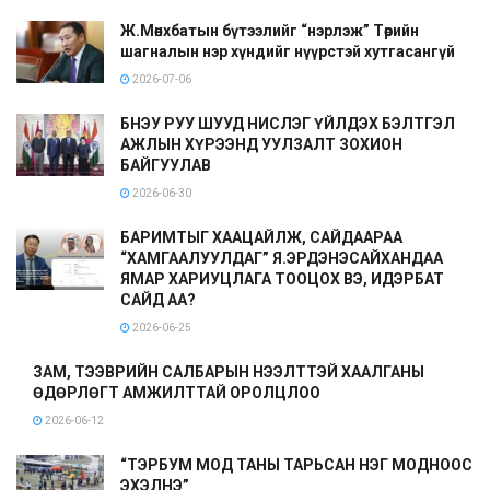
Ж.Мөнхбатын бүтээлийг “нэрлэж” Төрийн
шагналын нэр хүндийг нүүрстэй хутгасангүй
2026-07-06
БНЭУ РУУ ШУУД НИСЛЭГ ҮЙЛДЭХ БЭЛТГЭЛ
АЖЛЫН ХҮРЭЭНД УУЛЗАЛТ ЗОХИОН
БАЙГУУЛАВ
2026-06-30
БАРИМТЫГ ХААЦАЙЛЖ, САЙДААРАА
“ХАМГААЛУУЛДАГ” Я.ЭРДЭНЭСАЙХАНДАА
ЯМАР ХАРИУЦЛАГА ТООЦОХ ВЭ, ИДЭРБАТ
САЙД АА?
2026-06-25
ЗАМ, ТЭЭВРИЙН САЛБАРЫН НЭЭЛТТЭЙ ХААЛГАНЫ
ӨДӨРЛӨГТ АМЖИЛТТАЙ ОРОЛЦЛОО
2026-06-12
“ТЭРБУМ МОД ТАНЫ ТАРЬСАН НЭГ МОДНООС
ЭХЭЛНЭ”