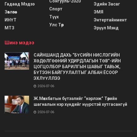
Сонгууль-2020
Гадаад Мэдээ
Эдийн Засаг
Спорт
Зөвлөгөө
ЭМЯ
Түүх
ИНҮТ
Энтертайнмент
Улс Төр
МТЗ
Эрүүл Мэнд
Шинэ мэдээ
САЙНШАНД ДАХЬ “БҮСИЙН НИСЛЭГИЙН
ХӨДӨЛГӨӨНИЙ УДИРДЛАГЫН ТӨВ”-ИЙН
ЦОГЦОЛБОР БАРИЛГЫН ШАВЫГ ТАВЬЖ,
БҮТЭЭН БАЙГУУЛАЛТЫГ АЛБАН ЁСООР
ЭХЛҮҮЛЛЭЭ
2026-07-06
Ж.Мөнхбатын бүтээлийг “нэрлэж” Төрийн
шагналын нэр хүндийг нүүрстэй хутгасангүй
2026-07-06