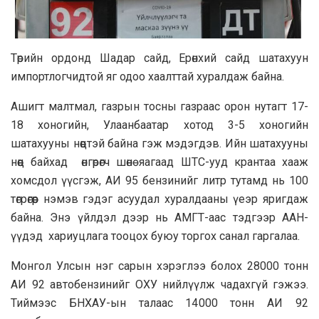
Төрийн ордонд Шадар сайд, Ерөнхий сайд шатахуун
импортлогчидтой яг одоо хаалттай хуралдаж байна.
Ашигт малтмал, газрын тосны газраас орон нутагт 17-
18 хоногийн, Улаанбаатар хотод 3-5 хоногийн
шатахууны нөөцтэй байна гэж мэдэгдэв. Ийн шатахууны
нөөц байхад өнгөрөгч шөнө яагаад ШТС-ууд крантаа хааж
хомсдол үүсгэж, АИ 95 бензинийг литр тутамд нь 100
төгрөгөөр нэмэв гэдэг асуудал хуралдааны үеэр яригдаж
байна. Энэ үйлдэл дээр нь АМГТ-аас тэдгээр ААН-
үүдэд хариуцлага тооцох буюу торгох санал гаргалаа.
Монгол Улсын нэг сарын хэрэглээ болох 28000 тонн
АИ 92 автобензинийг ОХУ нийлүүлж чадахгүй гэжээ.
Тиймээс БНХАУ-ын талаас 14000 тонн АИ 92