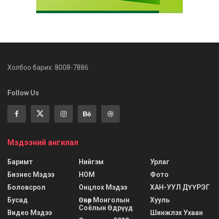
Холбоо барих: 8008-7886
Follow Us
Мэдээний ангилал
Баримт
Нийгэм
Урлаг
Бизнес Мэдээ
НОМ
Фото
Боловсрол
Онцлох Мэдээ
ХАН-УУЛ ДҮҮРЭГ
Бусад
Өвөр Монголын
Хууль
Соёлын Өдрүүд
Видео Мэдээ
Шинжлэх Ухаан