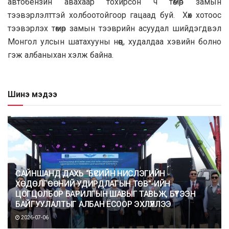
автобензин авахаар тохирсон ч төмөр замын
тээвэрлэлттэй холбоотойгоор гацаад буй. Хөх хотоос
тээвэрлэх төмөр замын тээврийн асуудал шийдэгдвэл
Монгол улсын шатахууны нөөц, худалдаа хэвийн болно
гэж албаныхан хэлж байна.
Шинэ мэдээ
САЙНШАНД ДАХЬ “БҮСИЙН НИСЛЭГИЙН
ХӨДӨЛГӨӨНИЙ УДИРДЛАГЫН ТӨВ”-ИЙН
ЦОГЦОЛБОР БАРИЛГЫН ШАВЫГ ТАВЬЖ, БҮТЭЭН
БАЙГУУЛАЛТЫГ АЛБАН ЁСООР ЭХЛҮҮЛЛЭЭ
2026-07-06