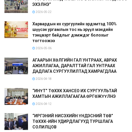
ЭХЭЛНЭ”
2026-05-22
Харвардын их сургуулийн эрдэмтэд 100%
шүүсэн ургамлын тос нь эрүүл мэндийн
тэнцвэрт байдлыг дэмждэг болохыг
тогтоожээ
2026-05-06
АГААРЫН ХӨЛГИЙН ГАЛ УНТРААХ, АВРАХ
АЖИЛЛАГАА, ДАРАЛТТАЙ ГАЛ УНТРААХ
ДАДЛАГА СУРГУУЛИЛТАД ХАМРАГДЛАА
2026-04-18
“ИНҮТ” ТӨХХК ХАНСЕО ИХ СУРГУУЛЬТАЙ
ХАМТЫН АЖИЛЛАГААГАА ӨРГӨЖҮҮЛНЭ
2026-04-12
“ИРГЭНИЙ НИСЭХИЙН ҮНДЭСНИЙ ТӨВ”
ТӨХХК-ИЙН УДИРДЛАГУУД ТУРШЛАГА
СОЛИЛЦОВ