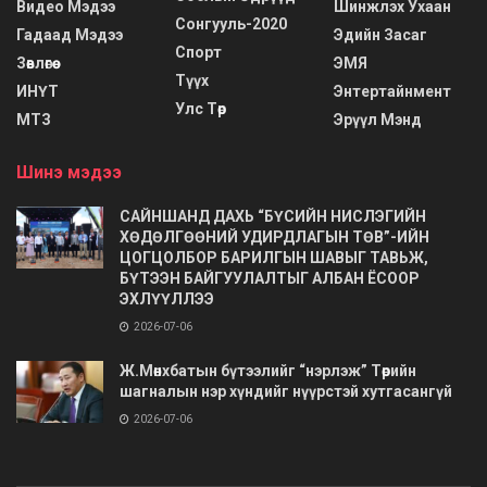
Видео Мэдээ
Шинжлэх Ухаан
Сонгууль-2020
Гадаад Мэдээ
Эдийн Засаг
Спорт
Зөвлөгөө
ЭМЯ
Түүх
ИНҮТ
Энтертайнмент
Улс Төр
МТЗ
Эрүүл Мэнд
Шинэ мэдээ
САЙНШАНД ДАХЬ “БҮСИЙН НИСЛЭГИЙН
ХӨДӨЛГӨӨНИЙ УДИРДЛАГЫН ТӨВ”-ИЙН
ЦОГЦОЛБОР БАРИЛГЫН ШАВЫГ ТАВЬЖ,
БҮТЭЭН БАЙГУУЛАЛТЫГ АЛБАН ЁСООР
ЭХЛҮҮЛЛЭЭ
2026-07-06
Ж.Мөнхбатын бүтээлийг “нэрлэж” Төрийн
шагналын нэр хүндийг нүүрстэй хутгасангүй
2026-07-06