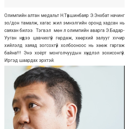
Олимпийн алтан медальт Н.Түвшинбаяр Э.Энхбат начинг
зо/дон тамалж, хагас жил эмнэлгийн оронд хадсан нь
саяхан билээ. Тэгвэл мөн л олимпийн аварга Э.Бадар-
Ууган нүдээ цавчихгүй гөрдөж, хөөрхий залууг хvчир
хийлэлд хаяад зогсохгүй холбооноос нь хөөж гаргаж
байна!!! Энэ хоёрт монголчуудын хүндлэл зохисонгүй.
Иргэд шаардах эрхтэй.