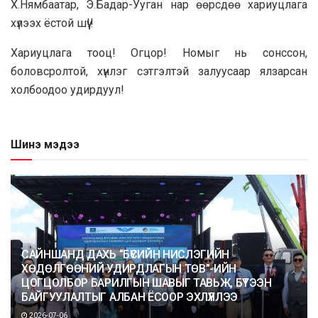
Х.Нямбаатар, Э.Бадар-Ууган нар өөрсдөө хариуцлага
хүлээх ёстой шүү!!
Хариуцлага тооц! Огцор! Номыг нь сонссон,
боловсролтой, хүнлэг сэтгэлтэй залуусаар ялзарсан
холбоодоо удирдуул!
Шинэ мэдээ
САЙНШАНД ДАХЬ “БҮСИЙН НИСЛЭГИЙН
ХӨДӨЛГӨӨНИЙ УДИРДЛАГЫН ТӨВ”-ИЙН
ЦОГЦОЛБОР БАРИЛГЫН ШАВЫГ ТАВЬЖ, БҮТЭЭН
БАЙГУУЛАЛТЫГ АЛБАН ЁСООР ЭХЛҮҮЛЛЭЭ
2026-07-06