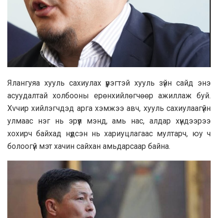
Ялангуяа хууль сахиулах үүрэгтэй хууль зүйн сайд энэ
асуудалтай холбооны ерөнхийлөгчөөр ажиллаж буй.
Хvчир хийлэгчдэд арга хэмжээ авч, хууль сахиулаагүйн
улмаас нэг нь эрүүл мэнд, амь нас, алдар хүндээрээ
хохирч байхад нүдсэн нь хариуцлагаас мултарч, юу ч
болоогүй мэт хачин сайхан амьдарсаар байна.