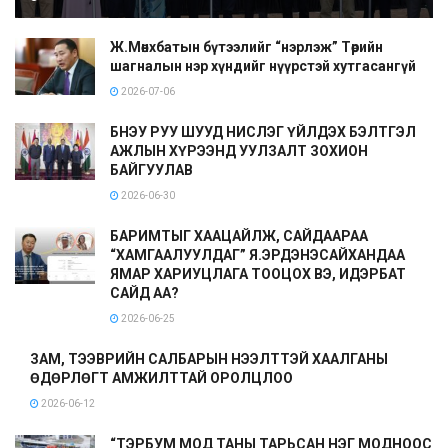
Ж.Мөнхбатын бүтээлийг “нэрлэж” Төрийн
шагналын нэр хүндийг нүүрстэй хутгасангүй
2026-07-06
БНЭУ РУУ ШУУД НИСЛЭГ ҮЙЛДЭХ БЭЛТГЭЛ
АЖЛЫН ХҮРЭЭНД УУЛЗАЛТ ЗОХИОН
БАЙГУУЛАВ
2026-06-30
БАРИМТЫГ ХААЦАЙЛЖ, САЙДААРАА
“ХАМГААЛУУЛДАГ” Я.ЭРДЭНЭСАЙХАНДАА
ЯМАР ХАРИУЦЛАГА ТООЦОХ ВЭ, ИДЭРБАТ
САЙД АА?
2026-06-25
ЗАМ, ТЭЭВРИЙН САЛБАРЫН НЭЭЛТТЭЙ ХААЛГАНЫ
ӨДӨРЛӨГТ АМЖИЛТТАЙ ОРОЛЦЛОО
2026-06-12
“ТЭРБУМ МОД ТАНЫ ТАРЬСАН НЭГ МОДНООС