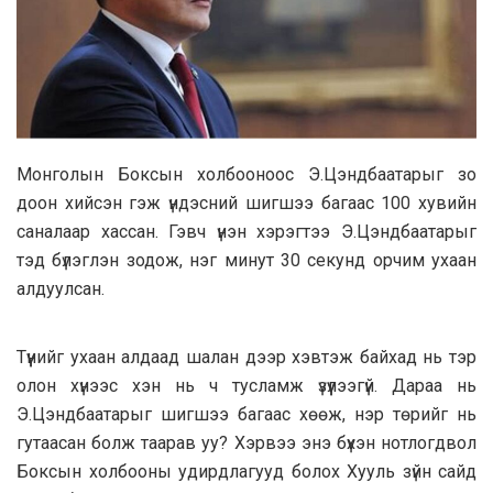
Монголын Боксын холбооноос Э.Цэндбаатарыг зо
доон хийсэн гэж үндэсний шигшээ багаас 100 хувийн
саналаар хассан. Гэвч үнэн хэрэгтээ Э.Цэндбаатарыг
тэд бүлэглэн зодож, нэг минут 30 секунд орчим ухаан
алдуулсан.
Түүнийг ухаан алдаад шалан дээр хэвтэж байхад нь тэр
олон хүнээс хэн нь ч тусламж үзүүлээгүй. Дараа нь
Э.Цэндбаатарыг шигшээ багаас хөөж, нэр төрийг нь
гутаасан болж таарав уу? Хэрвээ энэ бүхэн нотлогдвол
Боксын холбооны удирдлагууд болох Хууль зүйн сайд