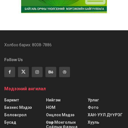
Холбоо барих: 8008-7886
Follow Us
Мэдээний ангилал
Баримт
Нийгэм
Урлаг
Бизнес Мэдээ
НОМ
Фото
Боловсрол
Онцлох Мэдээ
ХАН-УУЛ ДҮҮРЭГ
Бусад
Өвөр Монголын
Хууль
Соёлын Өдрүүд