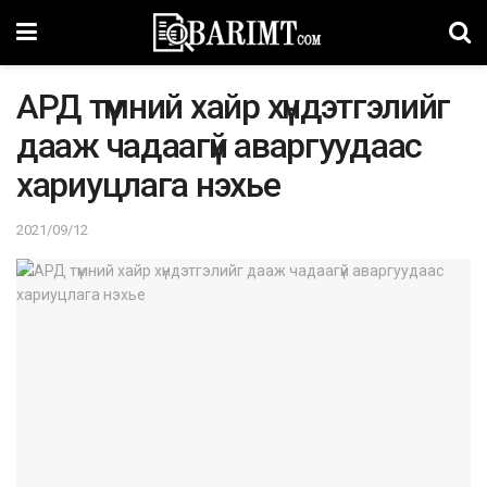
АРД түмний хайр хүндэтгэлийг
дааж чадаагүй аваргуудаас
хариуцлага нэхье
2021/09/12