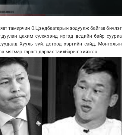
вьяат тамирчин Э.Цэндбаатарын зодуулж байгаа бичлэг
гдуулан цахим сүлжээнд иргэд өөрсдийн байр сууриа
суудалд Хууль зүй, дотоод хэргийн сайд, Монголын
рсөн мягмар гарагт дараах тайлбарыг хийжээ.