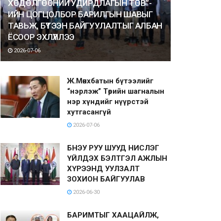
ХӨДӨЛГӨӨНИЙ УДИРДЛАГЫН ТӨВ”-
ИЙН ЦОГЦОЛБОР БАРИЛГЫН ШАВЫГ
ТАВЬЖ, БҮТЭЭН БАЙГУУЛАЛТЫГ АЛБАН
ЁСООР ЭХЛҮҮЛЛЭЭ
2026-07-06
Ж.Мөнхбатын бүтээлийг
“нэрлэж” Төрийн шагналын
нэр хүндийг нүүрстэй
хутгасангүй
2026-07-06
БНЭУ РУУ ШУУД НИСЛЭГ
ҮЙЛДЭХ БЭЛТГЭЛ АЖЛЫН
ХҮРЭЭНД УУЛЗАЛТ
ЗОХИОН БАЙГУУЛАВ
2026-06-30
БАРИМТЫГ ХААЦАЙЛЖ,