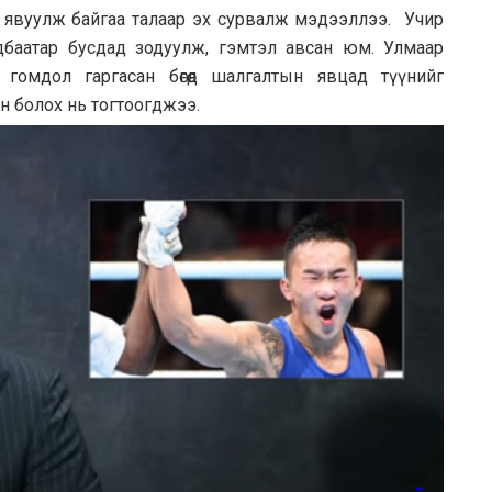
аа явуулж байгаа талаар эх сурвалж мэдээллээ. Учир
дбаатар бусдад зодуулж, гэмтэл авсан юм. Улмаар
 гомдол гаргасан бөгөөд шалгалтын явцад түүнийг
ан болох нь тогтоогджээ.