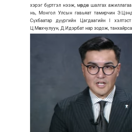
хэрэг бүртгэл нээж, мөрдөн шалгах ажиллаг
нь, Монгол Улсын гавьяат тамирчин Э.Цэн
Сүхбаатар дүүргийн Цагдаагийн I хэлтэст
Ц.Мөнхчулуун, Д.Идэрбат нар зодож, танхайрс