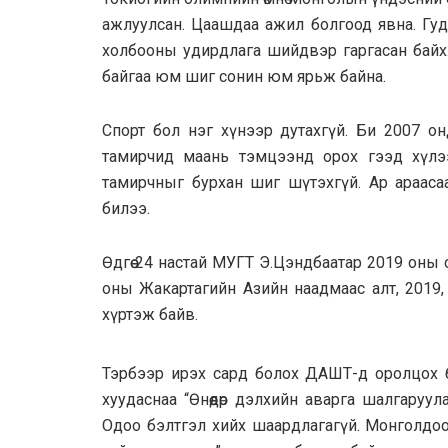
ажлуулсан. Цаашдаа ажил болгоод явна. Гу
холбооны удирдлага шийдвэр гаргасан байх.
байгаа юм шиг сонин юм ярьж байна.
Спорт бол нэг хүнээр дутахгүй. Би 2007 о
тамирчид маань тэмцээнд орох гээд хүлээ
тамирчныг бурхан шиг шүтэхгүй. Ар арааса
билээ.
Өдгөө 24 настай МУГТ Э.Цэндбаатар 2019 он
оны Жакартагийн Азийн наадмаас алт, 2019,
хүртэж байв.
Тэрбээр ирэх сард болох ДАШТ-д оролцох б
хуудаснаа “Өнөөдөр дэлхийн аварга шалгару
Одоо бэлтгэл хийх шаардлагагүй. Монголдоо