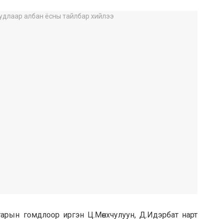
арын гомдлоор иргэн Ц.Мөнхчулуун, Д.Идэрбат нарт