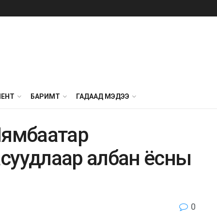
МЕНТ
БАРИМТ
ГАДААД МЭДЭЭ
Нямбаатар
суудлаар албан ёсны
0