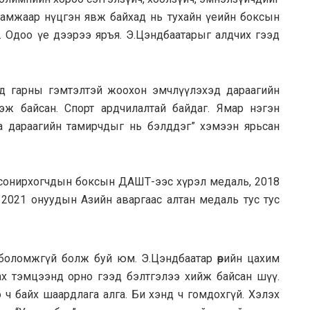
дамжаар нүцгэн явж байхад нь тухайн үеийн боксын
 Одоо үе дээрээ яръя. Э.Цэндбаатарыг алдчих гээд
нд гарны гэмтэлтэй жоохон эмчлүүлэхэд дараагийн
ж байсан. Спорт ардчилалтай байдаг. Ямар нэгэн
а дараагийн тамирчдыг нь бэлддэг” хэмээн ярьсан
ы сонирхогчдын боксын ДАШТ-ээс хүрэл медаль, 2018
 2021 онуудын Азийн аваргаас алтан медаль тус тус
оломжгүй болж буй юм. Э.Цэндбаатар өөрийн цахим
улах тэмцээнд орно гээд бэлтгэлээ хийж байсан шүү.
 ч байх шаардлага алга. Би хэнд ч гомдохгүй. Хэлэх