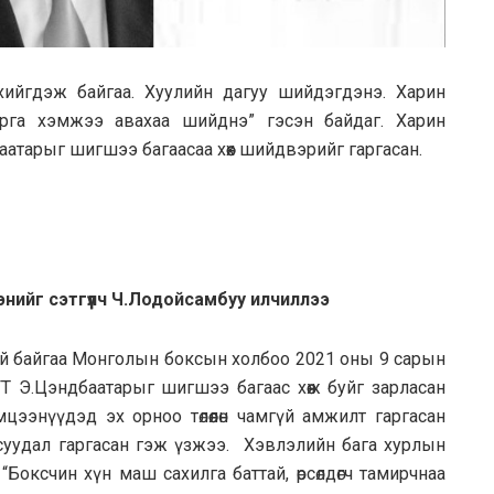
хийгдэж байгаа. Хуулийн дагуу шийдэгдэнэ. Харин
рга хэмжээ авахаа шийднэ” гэсэн байдаг. Харин
тарыг шигшээ багаасаа хөөх шийдвэрийг гаргасан.
нийг сэтгүүлч Ч.Лодойсамбуу илчиллээ
й байгаа Монголын боксын холбоо 2021 оны 9 сарын
ГТ Э.Цэндбаатарыг шигшээ багаас хөөж буйг зарласан
ээнүүдэд эх орноо төлөөлөн чамгүй амжилт гаргасан
суудал гаргасан гэж үзжээ. Хэвлэлийн бага хурлын
Боксчин хүн маш сахилга баттай, өрсөлдөгч тамирчнаа