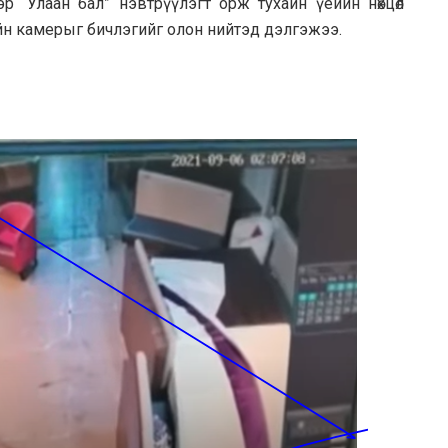
 “Улаан бал” нэвтрүүлэгт орж тухайн үеийн нөхцөл
ийн камерыг бичлэгийг олон нийтэд дэлгэжээ.