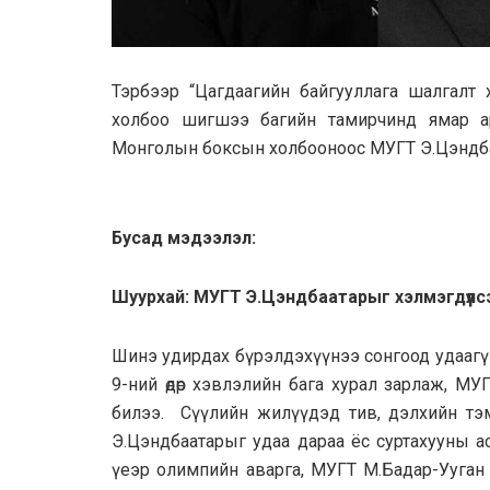
Тэрбээр “Цагдаагийн байгууллага шалгалт 
холбоо шигшээ багийн тамирчинд ямар а
Монголын боксын холбооноос МУГТ Э.Цэндбаа
Бусад мэдээлэл:
Шуурхай: МУГТ Э.Цэндбаатарыг хэлмэгдүүлсэ
Шинэ удирдах бүрэлдэхүүнээ сонгоод удаагү
9-ний өдөр хэвлэлийн бага хурал зарлаж, МУ
билээ. Сүүлийн жилүүдэд тив, дэлхийн тэмц
Э.Цэндбаатарыг удаа дараа ёс суртахууны а
үеэр олимпийн аварга, МУГТ М.Бадар-Ууган “