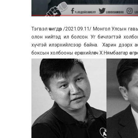
Тэгвэл өчигдөр /2021.09.11/ Монгол Улсын га
олон нийтэд ил болсон. Уг бичлэгтэй холбо
хүчтэй илэрхийлсээр байна. Харин дээрх а
боксын холбооны ерөнхийлөгч Х.Нямбаатар өнгө