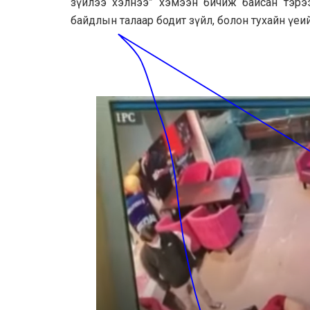
зүйлээ хэлнээ” хэмээн бичиж байсан тэрээр
байдлын талаар бодит зүйл, болон тухайн үе