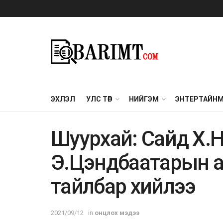
ЭХЛЭЛ
УЛС ТӨР
НИЙГЭМ
ЭНТЕРТАЙН
Шуурхай: Сайд Х.
Э.Цэндбаатарын а
тайлбар хийлээ
2021/09/12
in
онцлох мэдээ