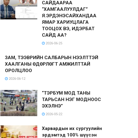
САЙДААРАА
“ХАМГААЛУУЛДАГ”
Я.ЭРДЭНЭСАЙХАНДАА
ЯМАР ХАРИУЦЛАГА
ТООЦОХ ВЭ, ИДЭРБАТ
САЙД АА?
2026-06-25
ЗАМ, ТЭЭВРИЙН САЛБАРЫН НЭЭЛТТЭЙ
ХААЛГАНЫ ӨДӨРЛӨГТ АМЖИЛТТАЙ
ОРОЛЦЛОО
2026-06-12
“ТЭРБУМ МОД ТАНЫ
ТАРЬСАН НЭГ МОДНООС
ЭХЭЛНЭ”
2026-05-22
Харвардын их сургуулийн
эрдэмтэд 100% шүүсэн