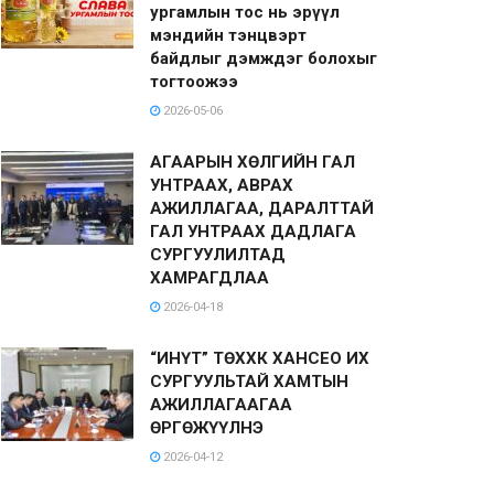
ургамлын тос нь эрүүл
мэндийн тэнцвэрт
байдлыг дэмждэг болохыг
тогтоожээ
2026-05-06
АГААРЫН ХӨЛГИЙН ГАЛ
УНТРААХ, АВРАХ
АЖИЛЛАГАА, ДАРАЛТТАЙ
ГАЛ УНТРААХ ДАДЛАГА
СУРГУУЛИЛТАД
ХАМРАГДЛАА
2026-04-18
“ИНҮТ” ТӨХХК ХАНСЕО ИХ
СУРГУУЛЬТАЙ ХАМТЫН
АЖИЛЛАГААГАА
ӨРГӨЖҮҮЛНЭ
2026-04-12