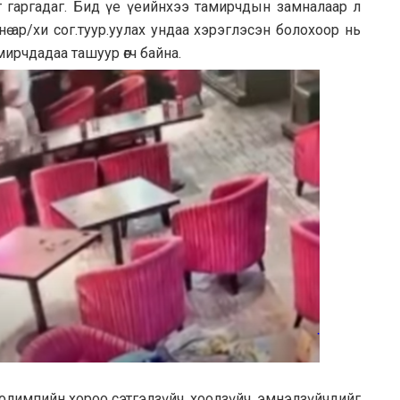
 гаргадаг. Бид үе үеийнхээ тамирчдын замналаар л
ө ар/хи сог.туур.уулах ундаа хэрэглэсэн болохоор нь
ирчдадаа ташуур өгч байна.
олимпийн хороо сэтгэлзүйч, хоолзүйч, эмнэлзүйчдийг