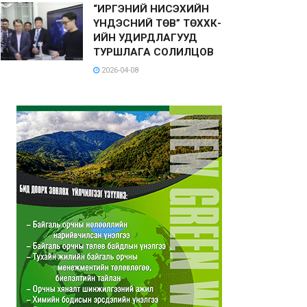
“ИРГЭНИЙ НИСЭХИЙН
ҮНДЭСНИЙ ТӨВ” ТӨХХК-
ИЙН УДИРДЛАГУУД
ТУРШЛАГА СОЛИЛЦОВ
2026-04-08