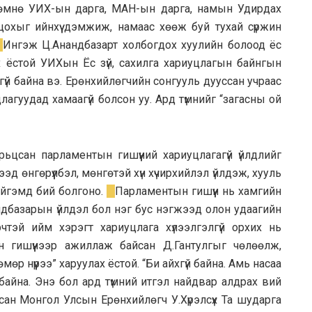
өмнө УИХ-ын дарга, МАН-ын дарга, намын Удирдах
цохыг ийнхүү дэмжиж, намаас хөөж буй тухай сүржин
Ингэж Ц.Анандбазарт холбогдох хуулийн болоод ёс
ох ёстой УИХын Ёс зүй, сахилга хариуцлагын байнгын
үй байна вэ. Ерөнхийлөгчийн сонгууль дууссан учраас
гуудад хамаагүй болсон уу. Ард түмнийг “загасны ой
харьцсан парламентын гишүүний хариуцлагагүй үйлдлийг
эд өнгөрүүлбэл, мөнгөтэй хүн хүчирхийлэл үйлдэж, хууль
ийгэмд бий болгоно.
Парламентын гишүүн нь хамгийн
нандбазарын үйлдэл бол нэг бус нэгжээд олон удаагийн
рчтэй ийм хэрэгт хариуцлага хүлээлгэлгүй орхих нь
 гишүүнээр ажиллаж байсан Д.Гантулгыг чөлөөлж,
өр нүүрээ” харуулах ёстой. “Би айхгүй байна. Амь насаа
ж байна. Энэ бол ард түмний итгэл найдвар алдрах вий
ан Монгол Улсын Ерөнхийлөгч У.Хүрэлсүх Та шударга