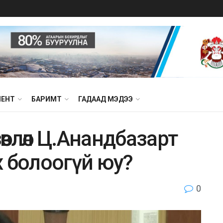
МЕНТ
БАРИМТ
ГАДААД МЭДЭЭ
влөл Ц.Анандбазарт
х болоогүй юу?
0