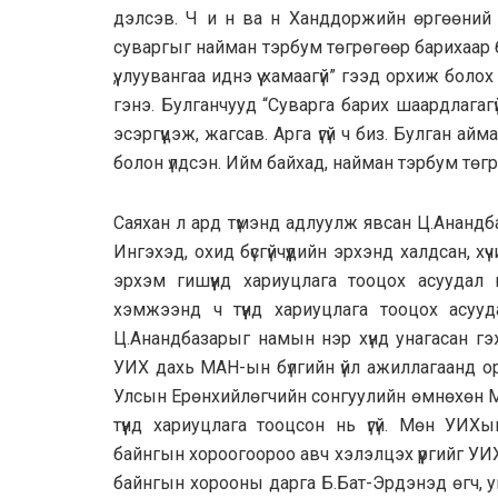
дэлсэв. Ч и н ва н Ханддоржийн өргөөний 
суваргыг найман тэрбум төгрөгөөр барихаар 
үү, луувангаа иднэ үү хамаагүй” гээд орхиж бо
гэнэ. Булганчууд “Суварга барих шаардлагаг
эсэргүүцэж, жагсав. Арга үгүй ч биз. Булган ай
болон үлдсэн. Ийм байхад, найман тэрбум төгрөг
Саяхан л ард түмэнд адлуулж явсан Ц.Анандба
Ингэхэд, охид бүсгүйчүүдийн эрхэнд халдсан, 
эрхэм гишүүнд хариуцлага тооцох асууда
хэмжээнд ч түүнд хариуцлага тооцох асууд
Ц.Анандбазарыг намын нэр хүнд унагасан гэ
УИХ дахь МАН-ын бүлгийн үйл ажиллагаанд о
Улсын Ерөнхийлөгчийн сонгуулийн өмнөхөн М
түүнд хариуцлага тооцсон нь үгүй. Мөн УИХ
байнгын хороогоороо авч хэлэлцэх үүргийг УИ
байнгын хорооны дарга Б.Бат-Эрдэнэд өгч, у