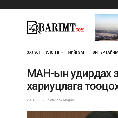
ЭХЛЭЛ
УЛС ТӨР
НИЙГЭМ
ЭНТЕРТАЙН
МАН-ын удирдах зө
хариуцлага тооцо
2021/09/07
in
онцлох мэдээ