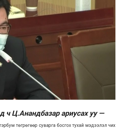
д ч Ц.Анандбазар ариусах уу —
 тэрбум төгрөгөөр суварга босгох тухай мэдээлэл чих