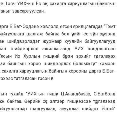
йв. Гэвч УИХ-ын Ёс зүй, сахилга хариуцлагын байнгын
ганыг завсарлуулсан.
дарга Б.Бат-Эрдэнэ хэвлэлд өгсөн ярилцлагадаа “Гэмт
айгууллага шалгаж байгаа бол үүнийг ёс зүйн хүрээнд
лган шийдвэрлэдэг журмаар хуулийн байгууллагууд
хянан шийдвэрлэх ажиллагаанд УИХ хөндлөнгөөс
сын Их Хурлын гишүүний бүрэн эрхийг түдгэлзүүлэх
анай байнгын хороо шийдвэрлэх боломжгүй” хэмээн
, сахилга хариуцлагын байнгын хорооны дарга Б.Бат-
эхээс татгалзсан гэсэн үг.
лын тухайд “УИХ-ын гишүүн Ц.Анандбазар, С.Батболд
 байгаа. Өөрийн хүс элтээр гишүүнээсээ түдгэлзээд
айгууллагаар шалгуулаад, асуудлаа шийдэх ёстой”