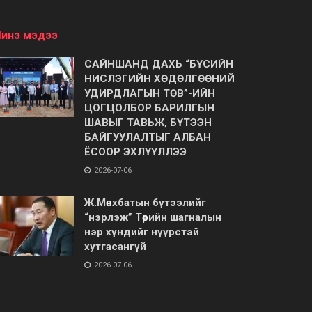
инэ мэдээ
САЙНШАНД ДАХЬ “БҮСИЙН
НИСЛЭГИЙН ХӨДӨЛГӨӨНИЙ
УДИРДЛАГЫН ТӨВ”-ИЙН
ЦОГЦОЛБОР БАРИЛГЫН
ШАВЫГ ТАВЬЖ, БҮТЭЭН
БАЙГУУЛАЛТЫГ АЛБАН
ЁСООР ЭХЛҮҮЛЛЭЭ
2026-07-06
Ж.Мөнхбатын бүтээлийг
“нэрлэж” Төрийн шагналын
нэр хүндийг нүүрстэй
хутгасангүй
2026-07-06