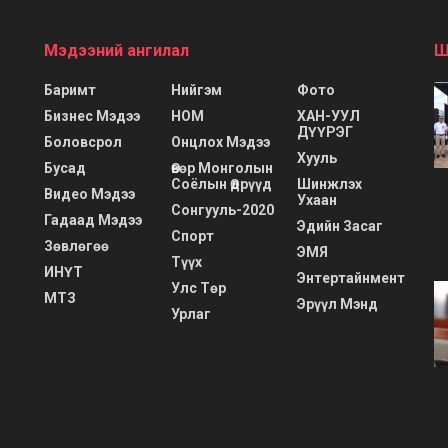
Мэдээний ангилал
Ш
Баримт
Нийгэм
Фото
Бизнес Мэдээ
НОМ
ХАН-УУЛ
ДҮҮРЭГ
Боловсрол
Онцлох Мэдээ
Хууль
Бусад
Өвөр Монголын
Соёлын Өдрүүд
Шинжлэх
Видео Мэдээ
Ухаан
Сонгууль-2020
Гадаад Мэдээ
Эдийн Засаг
Спорт
Зөвлөгөө
ЭМЯ
Түүх
ИНҮТ
Энтертайнмент
Улс Төр
МТЗ
Эрүүл Мэнд
Урлаг