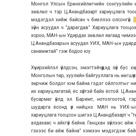
Монгол Улсын Ерөнхийлөгчийн сонгуулийн 
зөвлөл ч тэр Ц.Анандбазарт хариуцлага тоо
мэдэгдэл хийж байсан ч биеллээ олсонгүй.
зүйн асуудал ч “дарагдав” Хариуцлага тооц
хороо, МАН-ын Удирдах зөвлөл яагаад чимээг
Ц.Анандбазарын асуудал УИХ, МАН-ын удирдла
санамжтай” гэж бодоо юу.
Хүчирхийлэл үйлдсэн, эмэгтэйчүүдэд зүй бус 
Монголын төр, хуулийн байгууллага нь өөгшүүлэ
зөрчиж болдог юм байна гэдэг ойлголтыг н
их хариуцлагатай, ёс зүйтэй байх ёстой. Ц.А
бусармаг үйлд эл. Баримт, нотолгоотой, гэ
шударга ёсонд үл нийцнэ. МАН нь УИХ-ын
хариуцлага тооцсон шигээ Ц.Анандбазарт ч “төм
алдахаас ч айхгүй байна. Ганцхан зүйлээс ай
гэхээс би айж байна” хэмээн мэдэгдэж байс