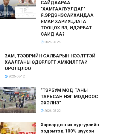
САЙДААРАА
“ХАМГААЛУУЛДАГ”
Я.ЭРДЭНЭСАЙХАНДАА
ЯМАР ХАРИУЦЛАГА
ТООЦОХ ВЭ, ИДЭРБАТ
САЙД АА?
2026-06-25
ЗАМ, ТЭЭВРИЙН САЛБАРЫН НЭЭЛТТЭЙ
ХААЛГАНЫ ӨДӨРЛӨГТ АМЖИЛТТАЙ
ОРОЛЦЛОО
2026-06-12
“ТЭРБУМ МОД ТАНЫ
ТАРЬСАН НЭГ МОДНООС
ЭХЭЛНЭ”
2026-05-22
Харвардын их сургуулийн
эрдэмтэд 100% шүүсэн