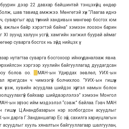
буурин дээр 22 давхар байшинтай тэнцэхүйц өндөр
болж, шав тавиад амжжээ. Мөнгөтэй хүн “Лаагаа иднэ
лох ч, суваргыг ард түмний хандивын мөнгөөр босгох юм
үй, ажлын байр хэрэгтэй байна” хэмээн лоозон барин
маг XI зуунд халуун усгүй, хамгийн хөгжил буурай аймаг
өөр суварга босгох нь зүйд нийцэх үү.
зар нутагтаа суварга босгохоор ийнхүү даналзаж явна.
хүчирхийлсэн хэргээр хуулийн байгууллагад дуудагдсан
л юу болов оо.
МАН-ын Удирдах зөвлөл, УИХ-ын
ал яригдсан ч чимээгүй болчихлоо. “УИХ-ын гишүүн
ж үзэж, хувийн асуудлаа шийдэх хүртэл намын болон
ролцуулахгүй байхаар шийдвэрлэлээ” хэмээн Монгол
АН-ын зүгээс ийм мэдээлэл “сэвж” байлаа. Гэвч МАН
ын гишүүн Ц.Анандбазарын нэр холбогдсон асуудлыг
Х-ын дарга Г.Занданшатар Ёс зүй, сахилга хариуцлагын
г асуудлыг хууль хяналтын байгууллагаар шалгуулан,