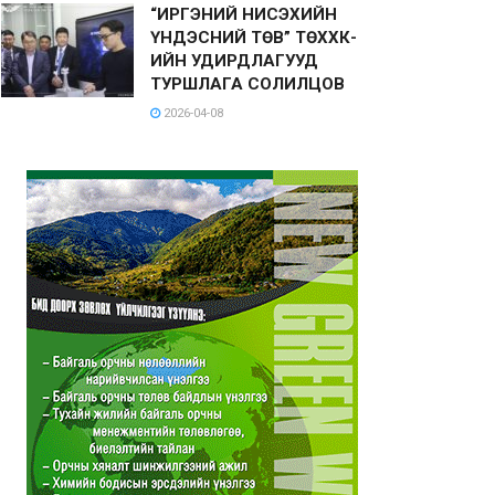
“ИРГЭНИЙ НИСЭХИЙН
ҮНДЭСНИЙ ТӨВ” ТӨХХК-
ИЙН УДИРДЛАГУУД
ТУРШЛАГА СОЛИЛЦОВ
2026-04-08