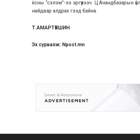
ёсны “сэлэм”-ээ эргүүлээч. Ц.Анандбазарын үй
найдвар алдрах гээд байна.
Т.АМАРТҮВШИН
Эх сурвалж: Npost.mn