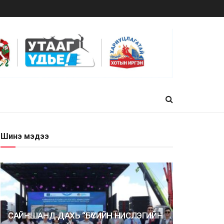
Шинэ мэдээ
САЙНШАНД ДАХЬ “БҮСИЙН НИСЛЭГИЙН