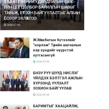
ХӨДӨЛГӨӨНИЙ УДИРДЛАГЫН ТӨВ”-
ИЙН ЦОГЦОЛБОР БАРИЛГЫН ШАВЫГ
ТАВЬЖ, БҮТЭЭН БАЙГУУЛАЛТЫГ АЛБАН
ЁСООР ЭХЛҮҮЛЛЭЭ
2026-07-06
Ж.Мөнхбатын бүтээлийг
“нэрлэж” Төрийн шагналын
нэр хүндийг нүүрстэй
хутгасангүй
2026-07-06
БНЭУ РУУ ШУУД НИСЛЭГ
ҮЙЛДЭХ БЭЛТГЭЛ АЖЛЫН
ХҮРЭЭНД УУЛЗАЛТ
ЗОХИОН БАЙГУУЛАВ
2026-06-30
БАРИМТЫГ ХААЦАЙЛЖ,