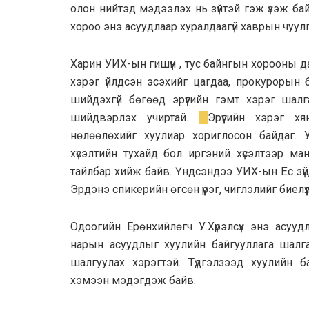
олон нийтэд мэдээлэх нь зүйтэй гэж үзэж ба
хороо энэ асуудлаар хуралдаагүй хаврын чуул
Харин УИХ-ын гишүүн , тус байнгын хорооны 
хэрэг үйлдсэн эсэхийг цагдаа, прокурорын б
шийдэхгүй бөгөөд эрүүгийн гэмт хэрэг ша
шийдвэрлэх учиртай.
Эрүүгийн хэрэг 
нөлөөлөхийг хуулиар хориглосон байдаг. Ул
хүсэлтийн тухайд бол иргэний хүсэлтээр м
тайлбар хийж байв. Үндсэндээ УИХ-ын Ёс зүй
Эрдэнэ спикерийн өгсөн үүрэг, чиглэлийг биелүүл
Одоогийн Ерөнхийлөгч У.Хүрэлсүх энэ асууд
нарын асуудлыг хуулийн байгууллага шалгаж
шалгуулах хэрэгтэй. Түдгэлзээд хуулийн б
хэмээн мэдэгдэж байв.