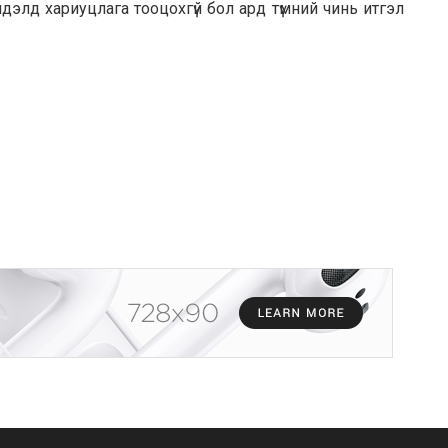
лдэлд хариуцлага тооцохгүй бол ард түмний чинь итгэл