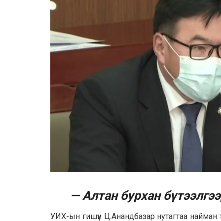
— Алтан бурхан бүтээлгээ
УИХ-ын гишүүн Ц.Анандбазар нутагтаа найман