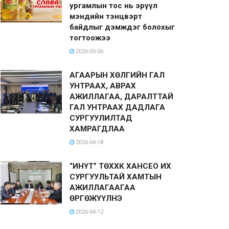
ургамлын тос нь эрүүл
мэндийн тэнцвэрт
байдлыг дэмждэг болохыг
тогтоожээ
2026-05-06
АГААРЫН ХӨЛГИЙН ГАЛ
УНТРААХ, АВРАХ
АЖИЛЛАГАА, ДАРАЛТТАЙ
ГАЛ УНТРААХ ДАДЛАГА
СУРГУУЛИЛТАД
ХАМРАГДЛАА
2026-04-18
“ИНҮТ” ТӨХХК ХАНСЕО ИХ
СУРГУУЛЬТАЙ ХАМТЫН
АЖИЛЛАГААГАА
ӨРГӨЖҮҮЛНЭ
2026-04-12