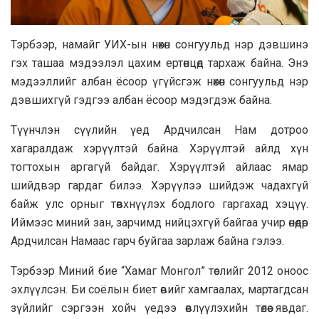
Тэрбээр, намайг УИХ-ын нөхөн сонгуульд нэр дэвшинэ
гэх ташаа мэдээлэл цахим ертөнцөд тархаж байна. Энэ
мэдээллийг албан ёсоор үгүйсгэж нөхөн сонгуульд нэр
дэвшихгүй гэдгээ албан ёсоор мэдэгдэж байна.
Түүнчлэн сүүлийн үед Ардчилсан Нам дотроо
хагаралдаж хэрүүлтэй байна. Хэрүүлтэй айлд хүн
тогтохын аргагүй байдаг. Хэрүүлтэй айлаас ямар
шийдвэр гардаг билээ. Хэрүүлээ шийдэж чадахгүй
байж улс орныг төвхнүүлэх бодлого гаргахад хэцүү.
Иймээс миний зан, зарчимд нийцэхгүй байгаа учир өнөөдөр
Ардчилсан Намаас гарч буйгаа зарлаж байна гэлээ.
Тэрбээр Миний бие “Хамаг Монгол” төслийг 2012 оноос
эхлүүлсэн. Би соёлын биет өвийг хамгаалах, мартагдсан
зүйлийг сэргээн хойч үедээ өвлүүлэхийн төлөө явдаг.