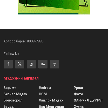
Холбоо барих: 8008-7886
Follow Us
Мэдээний ангилал
Баримт
Нийгэм
Урлаг
Бизнес Мэдээ
НОМ
Фото
Боловсрол
Онцлох Мэдээ
ХАН-УУЛ ДҮҮРЭГ
Бусад
Өвөр Монголын
Хууль