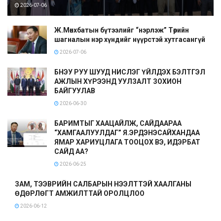
2026-07-06
Ж.Мөнхбатын бүтээлийг “нэрлэж” Төрийн
шагналын нэр хүндийг нүүрстэй хутгасангүй
2026-07-06
БНЭУ РУУ ШУУД НИСЛЭГ ҮЙЛДЭХ БЭЛТГЭЛ
АЖЛЫН ХҮРЭЭНД УУЛЗАЛТ ЗОХИОН
БАЙГУУЛАВ
2026-06-30
БАРИМТЫГ ХААЦАЙЛЖ, САЙДААРАА
“ХАМГААЛУУЛДАГ” Я.ЭРДЭНЭСАЙХАНДАА
ЯМАР ХАРИУЦЛАГА ТООЦОХ ВЭ, ИДЭРБАТ
САЙД АА?
2026-06-25
ЗАМ, ТЭЭВРИЙН САЛБАРЫН НЭЭЛТТЭЙ ХААЛГАНЫ
ӨДӨРЛӨГТ АМЖИЛТТАЙ ОРОЛЦЛОО
2026-06-12