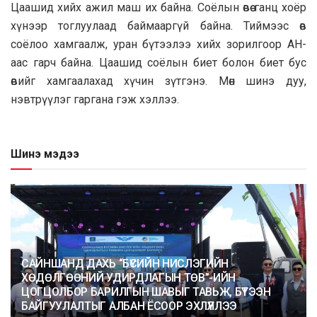
Цаашид хийх ажил маш их байна. Соёлын өвөө ганц хоёр
хүнээр тоглуулаад баймааргүй байна. Тиймээс өв
соёлоо хамгаалж, уран бүтээлээ хийх зорилгоор АН-
аас гарч байна. Цаашид соёлын биет болон биет бус
өвийг хамгаалахад хүчин зүтгэнэ. Мөн шинэ дуу,
нэвтрүүлэг гаргана гэж хэллээ.
Шинэ мэдээ
САЙНШАНД ДАХЬ “БҮСИЙН НИСЛЭГИЙН
ХӨДӨЛГӨӨНИЙ УДИРДЛАГЫН ТӨВ”-ИЙН
ЦОГЦОЛБОР БАРИЛГЫН ШАВЫГ ТАВЬЖ, БҮТЭЭН
БАЙГУУЛАЛТЫГ АЛБАН ЁСООР ЭХЛҮҮЛЛЭЭ