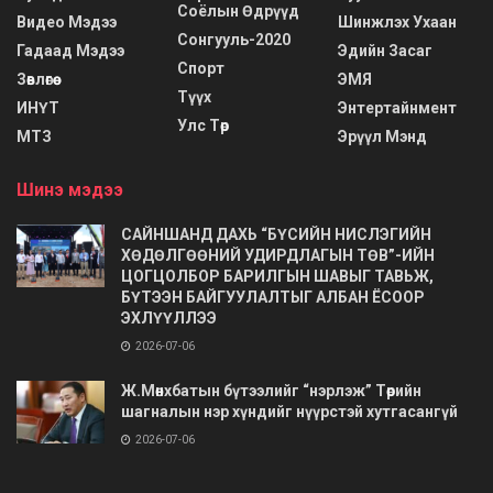
Соёлын Өдрүүд
Видео Мэдээ
Шинжлэх Ухаан
Сонгууль-2020
Гадаад Мэдээ
Эдийн Засаг
Спорт
Зөвлөгөө
ЭМЯ
Түүх
ИНҮТ
Энтертайнмент
Улс Төр
МТЗ
Эрүүл Мэнд
Шинэ мэдээ
САЙНШАНД ДАХЬ “БҮСИЙН НИСЛЭГИЙН
ХӨДӨЛГӨӨНИЙ УДИРДЛАГЫН ТӨВ”-ИЙН
ЦОГЦОЛБОР БАРИЛГЫН ШАВЫГ ТАВЬЖ,
БҮТЭЭН БАЙГУУЛАЛТЫГ АЛБАН ЁСООР
ЭХЛҮҮЛЛЭЭ
2026-07-06
Ж.Мөнхбатын бүтээлийг “нэрлэж” Төрийн
шагналын нэр хүндийг нүүрстэй хутгасангүй
2026-07-06