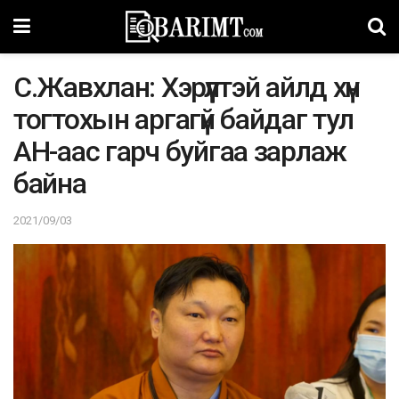
С.Жавхлан: Хэрүүлтэй айлд хүн
тогтохын аргагүй байдаг тул
АН-аас гарч буйгаа зарлаж
байна
2021/09/03