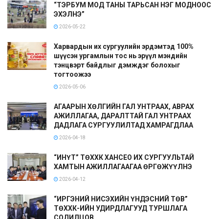
“ТЭРБУМ МОД ТАНЫ ТАРЬСАН НЭГ МОДНООС
ЭХЭЛНЭ”
2026-05-22
Харвардын их сургуулийн эрдэмтэд 100%
шүүсэн ургамлын тос нь эрүүл мэндийн
тэнцвэрт байдлыг дэмждэг болохыг
тогтоожээ
2026-05-06
АГААРЫН ХӨЛГИЙН ГАЛ УНТРААХ, АВРАХ
АЖИЛЛАГАА, ДАРАЛТТАЙ ГАЛ УНТРААХ
ДАДЛАГА СУРГУУЛИЛТАД ХАМРАГДЛАА
2026-04-18
“ИНҮТ” ТӨХХК ХАНСЕО ИХ СУРГУУЛЬТАЙ
ХАМТЫН АЖИЛЛАГААГАА ӨРГӨЖҮҮЛНЭ
2026-04-12
“ИРГЭНИЙ НИСЭХИЙН ҮНДЭСНИЙ ТӨВ”
ТӨХХК-ИЙН УДИРДЛАГУУД ТУРШЛАГА
СОЛИЛЦОВ