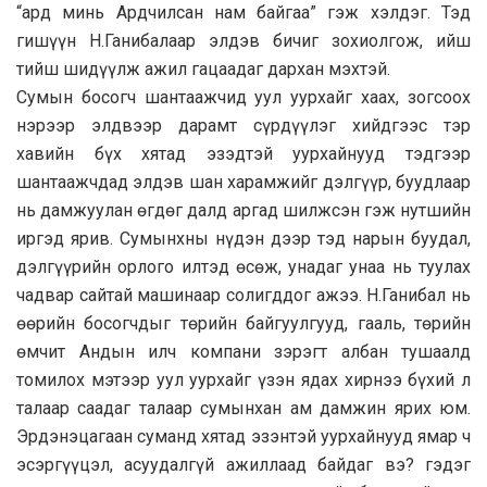
“ард минь Ардчилсан нам байгаа” гэж хэлдэг. Тэд
гишүүн Н.Ганибалаар элдэв бичиг зохиолгож, ийш
тийш шидүүлж ажил гацаадаг дархан мэхтэй.
Сумын босогч шантаажчид уул уурхайг хаах, зогсоох
нэрээр элдвээр дарамт сүрдүүлэг хийдгээс тэр
хавийн бүх хятад эзэдтэй уурхайнууд тэдгээр
шантаажчдад элдэв шан харамжийг дэлгүүр, буудлаар
нь дамжуулан өгдөг далд аргад шилжсэн гэж нутшийн
иргэд ярив. Сумынхны нүдэн дээр тэд нарын буудал,
дэлгүүрийн орлого илтэд өсөж, унадаг унаа нь туулах
чадвар сайтай машинаар солигддог ажээ. Н.Ганибал нь
өөрийн босогчдыг төрийн байгуулгууд, гааль, төрийн
өмчит Андын илч компани зэрэгт албан тушаалд
томилох мэтээр уул уурхайг үзэн ядах хирнээ бүхий л
талаар саадаг талаар сумынхан ам дамжин ярих юм.
Эрдэнэцагаан суманд хятад эзэнтэй уурхайнууд ямар ч
эсэргүүцэл, асуудалгүй ажиллаад байдаг вэ? гэдэг