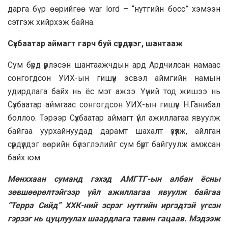
дарга бүр өөрийгөө war lord – “нутгийн босс” хэмээн
сэтгэж хийрхэж байна.
Сүхбаатар аймагт гарч буй сүрдүүлэг, шантааж
Сум бүрд үүрлэсэн шантаажчдын ард Ардчилсан намаас
сонгогдсон УИХ-ын гишүүн эсвэл аймгийн намын
удирдлага байх нь ёс мэт ажээ. Үүний тод жишээ нь
Сүхбаатар аймгаас сонгогдсон УИХ-ын гишүүн Н.Ганибал
боллоо. Тэрээр Сүхбаатар аймагт үйл ажиллагаа явуулж
байгаа уурхайнуудад дарамт шахалт үзүүлж, айлган
сүрдүүлдэг өөрийн бүлэглэлийг сум бүрт байгуулж амжсан
байх юм.
Мөнххаан суманд гэхэд АМГТГ-ын албан ёсны
зөвшөөрөлтэйгээр үйл ажиллагаа явуулж байгаа
“Терра Сийд” ХХК-ний эсрэг нутгийн иргэдтэй үгсэн
гэрээг нь цуцлуулах шаардлага тавин гацаав. Мэдээж