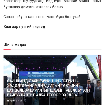
босгохоор шулуудсанд бид бүхэн баяртай байна. Таныг
бүх талаар дэмжин ажиллах болно.
Санасан бүхэн тань сэтгэгчлэн бүтэх болтугай.
Хязгаар нутгийн иргэд
Шинэ мэдээ
САЙНШАНД ДАХЬ “БҮСИЙН НИСЛЭГИЙН
ХӨДӨЛГӨӨНИЙ УДИРДЛАГЫН ТӨВ”-ИЙН
ЦОГЦОЛБОР БАРИЛГЫН ШАВЫГ ТАВЬЖ, БҮТЭЭН
БАЙГУУЛАЛТЫГ АЛБАН ЁСООР ЭХЛҮҮЛЛЭЭ
2026-07-06