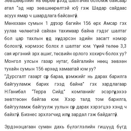
Зөвшөөрлийг нь өөрөө үзээд шалгачих боломж байсаар
атал “эд нар зөвшөөрөлтэй юү” гэж Шадар сайдаас
асуух ямар ч шаардлага байсангүй.
Мөнххаан сумын 1 дүгээр багийн 156 өрх Амсар гэх
уулаа чөлөөтэй сайхан тахимаар байна гэдэг шалтаг
бол цар тахлын үед хүндэрсэн эдийн засагт нэмэр
болохгүй, нэрмээс болох л шалтаг юм. Үүний төлөө 3,3
сая иргэний эрх ашиг, төсвийн орлого хохирч болох уу?
Монгол улсын газар нутаг, байгалийн нөөц зөвхөн
тухайн сумын 156 өрхөд хамаатай юм уу?
“Дурсгалт газарт сүр бараа, үзэмжийг нь дарах барилга
байгууламж барих гээд байна” гэх хардлагаар
Н.Ганибал “Терра Сийд” компанийг эсэргүүцэхээ
зөвтгөсөн байгаа юм. Хээр талд том барилга,
байгууламж байгуулж уулын сүр дарах хэрэгцээ хэнд ч
байхгүй. Бизнес эрхлэгчид илүүц зардал гэж байдаггүй.
Эрдэнэцагаан суман дахь бүлэглэлийн гишүүд бүгд