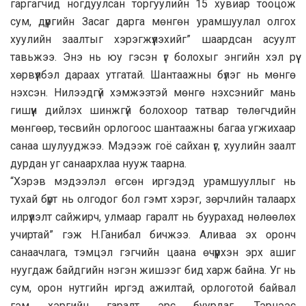
гаргагчид ногдуулсан торгуулийн 15 хувиар тооцож
сум, дүүргийн Засаг дарга мөнгөн урамшуулал олгох
хуулийн заалтыг хэрэгжүүлэхийг” шаардсан асуулт
тавьжээ. Энэ нь юу гэсэн үг болохыг энгийн хэл рүү
хөрвүүлбэл дараах утгатай. Шантаажны бүлэг нь мөнгө
нэхсэн. Нилээдгүй хэмжээтэй мөнгө нэхсэнийг мань
гишүүн дийлэх шинжгүй болохоор татвар төлөгчдийн
мөнгөөр, төсвийн орлогоос шантаажны багаа угжихаар
санаа шулууджээ. Мэдээж гоё сайхан үг, хуулийн заалт
дурдан уг санаархлаа нууж таарна.
“Хэрэв мэдээлэл өгсөн иргэдэд урамшууллыг нь
тухай бүрт нь олгодог бол гэмт хэрэг, зөрчлийн талаарх
илрүүлэлт сайжирч, улмаар гаралт нь буурахад нөлөөлөх
учиртай” гэж Н.Ганибал бичжээ. Аливаа эх оронч
санаачлага, тэмцэл гэгчийн цаана өчүүрхэн эрх ашиг
нуугдаж байдгийн нэгэн жишээг бид харж байна. Уг нь
сум, орон нутгийн иргэд ажилтай, орлоготой байвал
гэм хэргийн гаралт эрс буурдаг. Тэрнээс