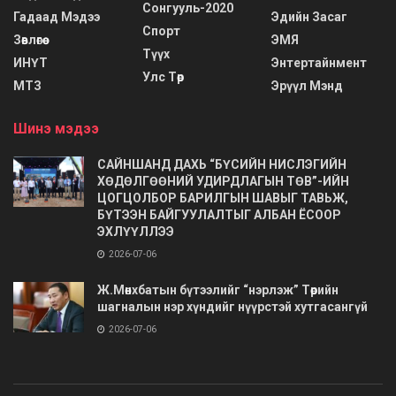
Сонгууль-2020
Гадаад Мэдээ
Эдийн Засаг
Спорт
Зөвлөгөө
ЭМЯ
Түүх
ИНҮТ
Энтертайнмент
Улс Төр
МТЗ
Эрүүл Мэнд
Шинэ мэдээ
САЙНШАНД ДАХЬ “БҮСИЙН НИСЛЭГИЙН
ХӨДӨЛГӨӨНИЙ УДИРДЛАГЫН ТӨВ”-ИЙН
ЦОГЦОЛБОР БАРИЛГЫН ШАВЫГ ТАВЬЖ,
БҮТЭЭН БАЙГУУЛАЛТЫГ АЛБАН ЁСООР
ЭХЛҮҮЛЛЭЭ
2026-07-06
Ж.Мөнхбатын бүтээлийг “нэрлэж” Төрийн
шагналын нэр хүндийг нүүрстэй хутгасангүй
2026-07-06