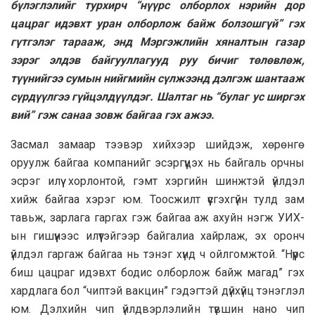
бүлэглэлийг турхирч “нүүрс олборлох нэрийн дор
цацраг идэвхт уран олборлож байж болзошгүй” гэх
гүтгэлэг тарааж, энд Мэргэжлийн хяналтын газар
зэрэг элдэв байгууллагууд руу бичиг төлөвлөж,
түүнийгээ сумын нийгмийн сүлжээнд дэлгэж шантааж
сүрдүүлгээ гүйцэлдүүлдэг. Шалтаг нь “булаг ус ширгэх
вий” гэж санаа зовж байгаа гэх ажээ.
Засмал замаар тээвэр хийхээр шийдэж, хөрөнгө
оруулж байгаа компанийг эсэргүүцэх нь байгаль орчны
эсрэг илүү хорлонтой, гэмт хэргийн шинжтэй үйлдэл
хийж байгаа хэрэг юм. Тоосжилт үүсгэхгүйн тулд зам
тавьж, зарлага гаргах гэж байгаа аж ахуйн нэгж УИХ-
ын гишүүнээс илүүтэйгээр байгалиа хайрлаж, эх оронч
үйлдэл гаргаж байгаа нь тэнэг хүнд ч ойлгомжтой. “Нүүрс
биш цацраг идэвхт бодис олборлож байж магад” гэх
хардлага бол “чиптэй вакцин” гэдэгтэй дүйхүйц тэнэглэл
юм. Дэлхийн чип үйлдвэрлэлийн түвшин нано чип