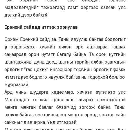
мэдээлэгчдийг тэжээгээд гэмт хэргээс салсан улс
дэлхий дээр байхгүй.
Ерөнхий сайдад итгэж зориулав
Эрхэм Ерөнхий сайд аа. Таны явуулж байгаа бодлогыг
үл хэрэгжүүлэх, хувийн өчүүхэн эрх ашгаараа гацаах
санаархал орон нутагт багагүй байна. Та орон нутгийн
шантаажчид, дунд доод шатны төрийн албан хаагчдын
орлогыг “тас цохих” ингэснээр төсвийн орлогыг үлэмж
нэмэгдүүлэх бодлого явуулж байгаа нь тодорхой боллоо.
Бүү ухраарай.
Ард чинь шударга хөдөлмөр, хичээл зүтгэлээр улс
Монголдоо хөгжил цэцэглэлт авчрах эрмэлзэлтэй
мянга мянган баялаг бүтээгчид зогсож байна. Таны
эхлүүлж байгаа эрс шинэчлэл монгол оронд зөвхөн сайн
сайхныг л авчирна. Үүнд итгээрэй.
Монгол улс нэгдмэл засаглалтай улс мөн юм бол