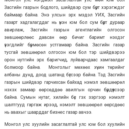
Засгийн газрын бодлого, шийдвэр сум бүрт хэрэгждэг
баймаар байна. Энэ улсын эрх мэдэл УИХ, Засгийн
газарт хадгалагддаг нь үнэн юм бол сум бүрт дураар
авирлаж, Засгийн газрын агентлагийн олгосон
зөвшөөрлөөс давсан өөр бичиг баримт нэхдэг
үзэгдлийг бүрмөсөн устгамаар байна. Засгийн газар
тусгай зөвшөөрөл олгосон юм бол тэр шийдвэрээ
орон нутгийн эрх баригчид, луйварчдаас хамгаалдаг
болмоор байна. Монголыг мөхөөх хүчин төрийнг
албаны дунд, доод шатанд бүгсээр байна. Тэд Засгийн
газрын шийдвэр гарчихсан байхад нэмэл зөвшөөрөл
нэхэх замаар өөрсөддөө авилгын орчин бүрдүүлсээр
байна. Сумын нутаг, хилийн бүс гэх зэргээр нэмэлт
шалтгууд гаргаж ирээд, нэмэлт зөвшөөрөл өөрсдөөс
нь авахыг шаарддаг бизнес газар авчээ.
Монгол улс хуулийн засаглалтай улс юм бол хуулийн