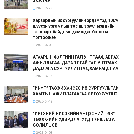
ЭХЭЛНЭ”
2026-05-22
Харвардын их сургуулийн эрдэмтэд 100%
шүүсэн ургамлын тос нь эрүүл мэндийн
тэнцвэрт байдлыг дэмждэг болохыг
тогтоожээ
2026-05-06
АГААРЫН ХӨЛГИЙН ГАЛ УНТРААХ, АВРАХ
АЖИЛЛАГАА, ДАРАЛТТАЙ ГАЛ УНТРААХ
ДАДЛАГА СУРГУУЛИЛТАД ХАМРАГДЛАА
2026-04-18
“ИНҮТ” ТӨХХК ХАНСЕО ИХ СУРГУУЛЬТАЙ
ХАМТЫН АЖИЛЛАГААГАА ӨРГӨЖҮҮЛНЭ
2026-04-12
“ИРГЭНИЙ НИСЭХИЙН ҮНДЭСНИЙ ТӨВ”
ТӨХХК-ИЙН УДИРДЛАГУУД ТУРШЛАГА
СОЛИЛЦОВ
2026-04-08