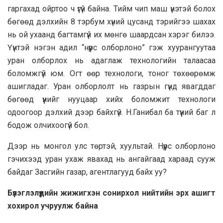
гаргахад ойртоо ч үгүй байна. Тийм чип маш үнэтэй болох
бөгөөд дэлхийн 8 тэрбум хүний цусанд тэрийгээ шахах
нь ой ухаанд багтамгүй их мөнгө шаардсан хэрэг билээ.
Үүнтэй нэгэн адил “нүүрс олборлоно” гэж хуурангуутаа
уран олборлох нь адаглаж технологийн талаасаа
боломжгүй юм. Огт өөр технологи, тоног төхөөрөмж
ашигладаг. Уран олборлолт нь газрын гүнд явагддаг
бөгөөд үүнийг нууцаар хийх боломжит технологи
одоогоор дэлхий дээр байхгүй. Н.Ганибал ба түүний баг л
бодож олчихоогүй бол.
Дээр нь монгол улс төртэй, хуультай. Нүүрс олборлоно
гэчихээд уран ухаж явахад нь ангайгаад хараад сууж
байдаг Засгийн газар, агентлагууд байх уу?
Бүлэглэлүүдийн жижигхэн сонирхол нийтийн эрх ашигт
хохирол учруулж байна