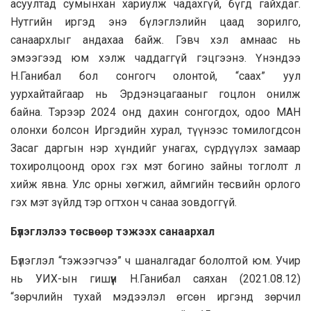
асуултад сумынхан хариулж чадахгүй, бүгд гайхдаг.
Нутгийн иргэд энэ бүлэглэлийн цаад зорилго,
санаархлыг андахаа байж. Гэвч хэл амнаас нь
эмээгээд юм хэлж чаддаггүй гэцгээнэ. Үнэндээ
Н.Ганибал бол сонгогч олонтой, “саах” уул
уурхайтайгаар нь Эрдэнэцагааныг гоцлон онилж
байна. Тэрээр 2024 онд дахин сонгогдох, одоо МАН
олонхи болсон Иргэдийн хурал, түүнээс томилогдсон
Засаг даргын нэр хүндийг унагах, сүрдүүлэх замаар
тохиролцоонд орох гэх мэт богино зайны тоглолт л
хийж явна. Улс орны хөгжил, аймгийн төсвийн орлого
гэх мэт зүйлд тэр огтхон ч санаа зовдоггүй.
Бүлэглэлээ төсвөөр тэжээх санаархал
Бүлэглэл “тэжээгчээ” ч шаналгадаг бололтой юм. Учир
нь УИХ-ын гишүүн Н.Ганибал саяхан (2021.08.12)
“зөрчлийн тухай мэдээлэл өгсөн иргэнд зөрчил