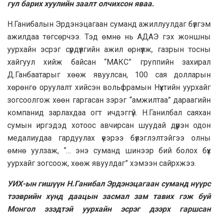
гул барих хуулийн заалт олчихсон яваа.
Н.Ганибалын Эрдэнэцагаан суманд ажиллуулдаг бүлгэм
ажилдаа төгсөрчээ. Тэд өмнө нь АДАЭ гэх жоншны
уурхайн эсрэг сүрдүүлгийн ажил өрнүүлж, газрын тосны
хайгуул хийж байсан “МАКС” группийн захирал
Д.Ганбаатарыг хөөж явуулсан, 100 сая долларын
хөрөнгө оруулалт хийсэн вольфрамын Нүхтийн уурхайг
зогсоолгож хөөн гаргасан зэрэг “амжилтаа” дараагийн
компанид зарлахдаа огт ичдэггүй. Н.Ганилбал саяхан
сумын иргэдэд хотоос авчирсан шуудай дүүрэн одон
медалиудаа гардуулах үеэрээ бүлэглэлтэйгээ олны
өмнө уулзаж, “… энэ суманд шинээр бий болох бүх
уурхайг зогсоож, хөөж явуулдаг” хэмээн сайрхжээ.
УИХ-ын гишүүн Н.Ганибал Эрдэнэцагаан суманд нүүрс
тээврийн хүнд даацын засмал зам тавих гэж буй
Монгол эзэдтэй уурхайн эсрэг дээрх гаршсан