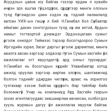
Асуудлын цаана юу байгаа гэхээр ердөө л хувийн
өчүүхэн эрх ашгаа гүйцэлдүүлэх, сүрдүүлгээр мөнгө олохын
тулд бүлгэмдсэн цөөн хэдэн хүн, тэдний нөлөөлөлд
автсан УИХ-ын гишүүн л бий. Н.Ганибал бол Сүхбаатар
аймгаас дахин сонгогдохын тулд хүн ам ихтэй, Ардын
намыг тогтвортой дэмждэг Эрдэнэцагаан сумыг
үргэлж онилдог. Тиймээс тэрээр босогчдоороо Сумын
Иргэдийн хурал, Засаг даргыг үргэлж дарамтлах, мөнгө
авилга авсан зэргээр элдвээр гүтгэн Сумын засгийн үйл
ажиллагааг огт явуулдаггүй, ард олныг турхирдаг.
Н.Ганибал нь босогчдын хүүхдийг Улаанбаатар хотод
ажилд оруулах зэргээр өөртөө элсүүлэх, шантаажчид
болгон тэднийг удирдан чиглүүлж, араас нь зорилгоо
тулгахаар зэхэж байгаа сүрдүүлэгч. Өөр тайлбар байх
боломжгүй. Учир нь компаниуд бүгд Засгийн газрын
зохих агентлагуудаас зөвшөөрлөө авчихсан, холбогдох
хууль журмын дагуу үйл ажиллагаа явуулж байгаа.