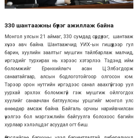
330 шантаажны бүлэг ажиллаж байна
Монгол улсын 21 аймаг, 330 сумдад сүрдүүлэг, шантааж
хүчээ авч байна. Шантаажчид УИХ-ын гишүүдээр гул
барин, хуулийн заалтыг мушгин тайлбарлаж малчид,
иргэдийг турхирах нь хэрээс хэтэрлээ. Тэдэнд ийм
боломжийг Ерөнхийлөгч асан Ц.Элбэгдорж
санаатайгаар, алсын бодлоготойгоор олгосон юм.
Тэрээр орон нутгийн иргэдээс санал авахгүйгээр уул
уурхай эрхлэх боломжгүй гэж мушгиж ойлгогдох
хуулийг санаачлан батлуулсны уршгийг монгол улс
өнөөдөр амсаж байна. Байгаль орчны нарийвчилсан
үнэлгээ бол мэргэжлийн байгуулга болохоос багийн
хурлаар хэлэлцдэг асуудал огт биш.
Өөрсдийгөө барууны үзэл баримтлалтай, либералчууд