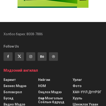
Холбоо барих: 8008-7886
Follow Us
Мэдээний ангилал
Баримт
Нийгэм
Урлаг
Бизнес Мэдээ
НОМ
Фото
Боловсрол
Онцлох Мэдээ
ХАН-УУЛ ДҮҮРЭГ
Бусад
Өвөр Монголын
Хууль
Соёлын Өдрүүд
Видео Мэдээ
Шинжлэх Ухаан