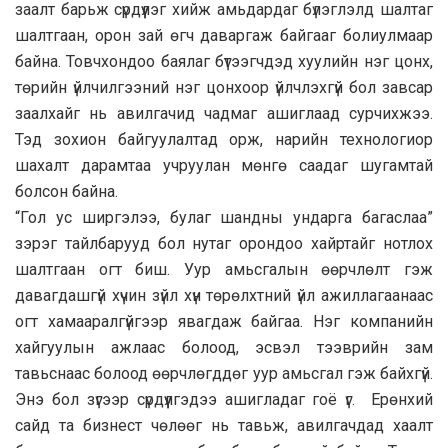
заалт барьж сүрдүүлэг хийж амьдардаг бүлэглэлд шалтаг
шалтгаан, орон зай өгч даваргаж байгааг болиулмаар
байна. Товчхондоо баялаг бүтээгчдэд хуулийн нэг цонх,
төрийн үйлчилгээний нэг цонхоор үйлчлэхгүй бол завсар
заалхайг нь авилгачид чадмаг ашиглаад сурчихжээ.
Тэд зохион байгуулалтад орж, нарийн технологиор
шахалт дарамтаа учруулан мөнгө саадаг шугамтай
болсон байна.
“Гол ус ширгэлээ, булаг шандны ундарга багаслаа”
зэрэг тайлбарууд бол нутаг орондоо хайртайг нотлох
шалтгаан огт биш. Уур амьсгалын өөрчлөлт гэж
давагдашгүй хүчин зүйл хүн төрөлхтний үйл ажиллагаанаас
огт хамааралгүйгээр явагдаж байгаа. Нэг компанийн
хайгуулын ажлаас болоод, эсвэл тээврийн зам
тавьснаас болоод өөрчлөгддөг уур амьсгал гэж байхгүй.
Энэ бол зүгээр сүрдүүлгэдээ ашигладаг гоё үг. Ерөнхий
сайд та бизнест чөлөөг нь тавьж, авилгачдад хаалт