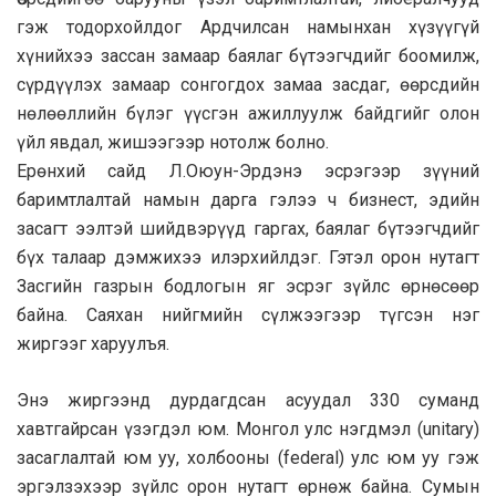
гэж тодорхойлдог Ардчилсан намынхан хүзүүгүй
хүнийхээ зассан замаар баялаг бүтээгчдийг боомилж,
сүрдүүлэх замаар сонгогдох замаа засдаг, өөрсдийн
нөлөөллийн бүлэг үүсгэн ажиллуулж байдгийг олон
үйл явдал, жишээгээр нотолж болно.
Ерөнхий сайд Л.Оюун-Эрдэнэ эсрэгээр зүүний
баримтлалтай намын дарга гэлээ ч бизнест, эдийн
засагт ээлтэй шийдвэрүүд гаргах, баялаг бүтээгчдийг
бүх талаар дэмжихээ илэрхийлдэг. Гэтэл орон нутагт
Засгийн газрын бодлогын яг эсрэг зүйлс өрнөсөөр
байна. Саяхан нийгмийн сүлжээгээр түгсэн нэг
жиргээг харуулъя.
Энэ жиргээнд дурдагдсан асуудал 330 суманд
хавтгайрсан үзэгдэл юм. Монгол улс нэгдмэл (unitary)
засаглалтай юм уу, холбооны (federal) улс юм уу гэж
эргэлзэхээр зүйлс орон нутагт өрнөж байна. Сумын