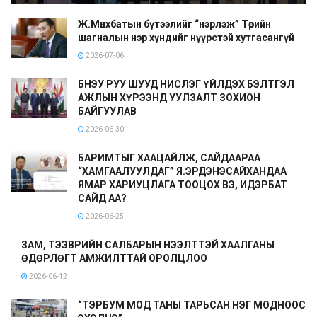
Ж.Мөнхбатын бүтээлийг “нэрлэж” Төрийн
шагналын нэр хүндийг нүүрстэй хутгасангүй
2026-07-06
БНЭУ РУУ ШУУД НИСЛЭГ ҮЙЛДЭХ БЭЛТГЭЛ
АЖЛЫН ХҮРЭЭНД УУЛЗАЛТ ЗОХИОН
БАЙГУУЛАВ
2026-06-30
БАРИМТЫГ ХААЦАЙЛЖ, САЙДААРАА
“ХАМГААЛУУЛДАГ” Я.ЭРДЭНЭСАЙХАНДАА
ЯМАР ХАРИУЦЛАГА ТООЦОХ ВЭ, ИДЭРБАТ
САЙД АА?
2026-06-25
ЗАМ, ТЭЭВРИЙН САЛБАРЫН НЭЭЛТТЭЙ ХААЛГАНЫ
ӨДӨРЛӨГТ АМЖИЛТТАЙ ОРОЛЦЛОО
2026-06-12
“ТЭРБУМ МОД ТАНЫ ТАРЬСАН НЭГ МОДНООС