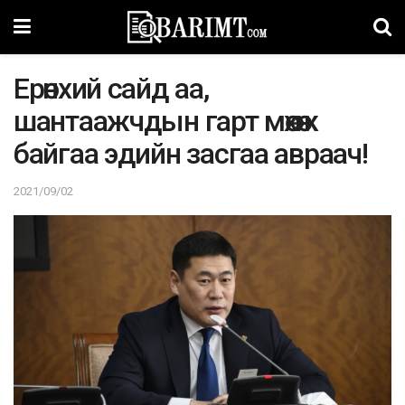
Ерөнхий сайд аа,
шантаажчдын гарт мөхөж
байгаа эдийн засгаа авраач!
2021/09/02