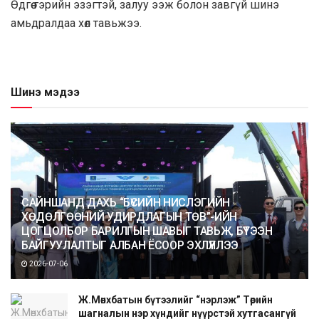
Өдгөө гэрийн эзэгтэй, залуу ээж болон завгүй шинэ
амьдралдаа хөл тавьжээ.
Шинэ мэдээ
САЙНШАНД ДАХЬ “БҮСИЙН НИСЛЭГИЙН
ХӨДӨЛГӨӨНИЙ УДИРДЛАГЫН ТӨВ”-ИЙН
ЦОГЦОЛБОР БАРИЛГЫН ШАВЫГ ТАВЬЖ, БҮТЭЭН
БАЙГУУЛАЛТЫГ АЛБАН ЁСООР ЭХЛҮҮЛЛЭЭ
2026-07-06
Ж.Мөнхбатын бүтээлийг “нэрлэж” Төрийн
шагналын нэр хүндийг нүүрстэй хутгасангүй