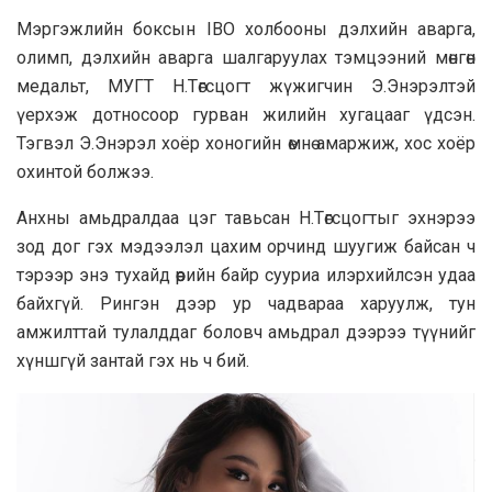
Мэргэжлийн боксын IBO холбооны дэлхийн аварга,
олимп, дэлхийн аварга шалгаруулах тэмцээний мөнгөн
медальт, МУГТ Н.Төгсцогт жүжигчин Э.Энэрэлтэй
үерхэж дотносоор гурван жилийн хугацааг үдсэн.
Тэгвэл Э.Энэрэл хоёр хоногийн өмнө амаржиж, хос хоёр
охинтой болжээ.
Анхны амьдралдаа цэг тавьсан Н.Төгсцогтыг эхнэрээ
зод дог гэх мэдээлэл цахим орчинд шуугиж байсан ч
тэрээр энэ тухайд өөрийн байр сууриа илэрхийлсэн удаа
байхгүй. Рингэн дээр ур чадвараа харуулж, тун
амжилттай тулалддаг боловч амьдрал дээрээ түүнийг
хүншгүй зантай гэх нь ч бий.