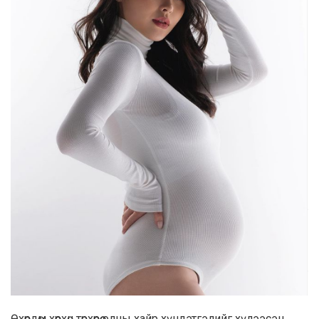
Өхөөрдөм хөөрхөн төрхөөрөө олны хайр хүндэтгэлийг хүлээсэн