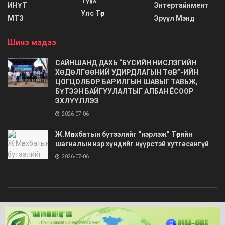
Түүх
ИНҮТ
Энтертайнмент
Улс Төр
МТЗ
Эрүүл Мэнд
Шинэ мэдээ
САЙНШАНД ДАХЬ “БҮСИЙН НИСЛЭГИЙН
ХӨДӨЛГӨӨНИЙ УДИРДЛАГЫН ТӨВ”-ИЙН
ЦОГЦОЛБОР БАРИЛГЫН ШАВЫГ ТАВЬЖ,
БҮТЭЭН БАЙГУУЛАЛТЫГ АЛБАН ЁСООР
ЭХЛҮҮЛЛЭЭ
2026-07-06
Ж.Мөнхбатын бүтээлийг “нэрлэж” Төрийн
шагналын нэр хүндийг нүүрстэй хутгасангүй
2026-07-06
© 2020
Barimt.com
- Зохиогчийн эрх хуулиар хамгаалагдсан. Загварыг
ONLINE MEDIA LLC
.