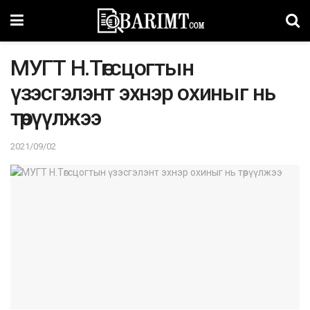
МУГТ Н.Төгсцогтын
үзэсгэлэнт эхнэр охиныг нь
төрүүлжээ
2021/09/02