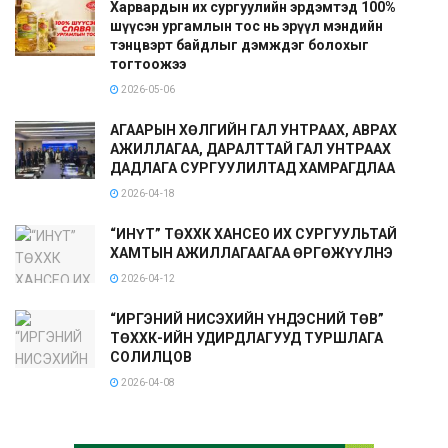
Харвардын их сургуулийн эрдэмтэд 100%
шүүсэн ургамлын тос нь эрүүл мэндийн
тэнцвэрт байдлыг дэмждэг болохыг
тогтоожээ
2026-05-06
АГААРЫН ХӨЛГИЙН ГАЛ УНТРААХ, АВРАХ
АЖИЛЛАГАА, ДАРАЛТТАЙ ГАЛ УНТРААХ
ДАДЛАГА СУРГУУЛИЛТАД ХАМРАГДЛАА
2026-04-18
“ИНҮТ” ТӨХХК ХАНСЕО ИХ СУРГУУЛЬТАЙ
ХАМТЫН АЖИЛЛАГААГАА ӨРГӨЖҮҮЛНЭ
2026-04-12
“ИРГЭНИЙ НИСЭХИЙН ҮНДЭСНИЙ ТӨВ”
ТӨХХК-ИЙН УДИРДЛАГУУД ТУРШЛАГА
СОЛИЛЦОВ
2026-04-08