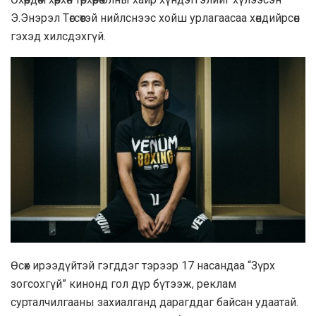
Э.Энэрэл Төгсөөтэй нийлснээс хойш урлагаасаа хөндийрсөн
гэхэд хилсдэхгүй.
Өсөх ирээдүйтэй гэгддэг тэрээр 17 насандаа “Зүрх
зогсохгүй” кинонд гол дүр бүтээж, реклам
сурталчилгааны захиалганд дарагддаг байсан удаатай.