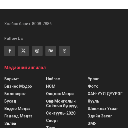
Холбоо барих: 8008-7886
Follow Us
Мэдээний ангилал
Баримт
Нийгэм
Урлаг
Бизнес Мэдээ
НОМ
Фото
Боловсрол
Онцлох Мэдээ
ХАН-УУЛ ДҮҮРЭГ
Бусад
Өвөр Монголын
Хууль
Соёлын Өдрүүд
Видео Мэдээ
Шинжлэх Ухаан
Сонгууль-2020
Гадаад Мэдээ
Эдийн Засаг
Спорт
Зөвлөгөө
ЭМЯ