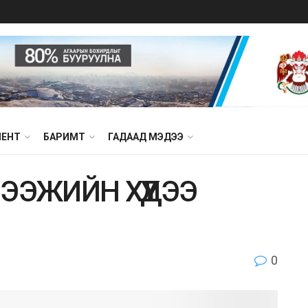
МЕНТ
БАРИМТ
ГАДААД МЭДЭЭ
ЭЭЖИЙН ХҮҮДЭЭ
0