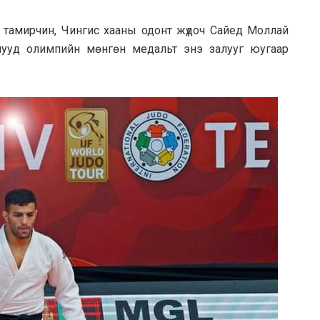
 тамирчин, Чингис хааны одонт жүдоч Сайед Моллай
чууд олимпийн мөнгөн медальт энэ залууг юугаар