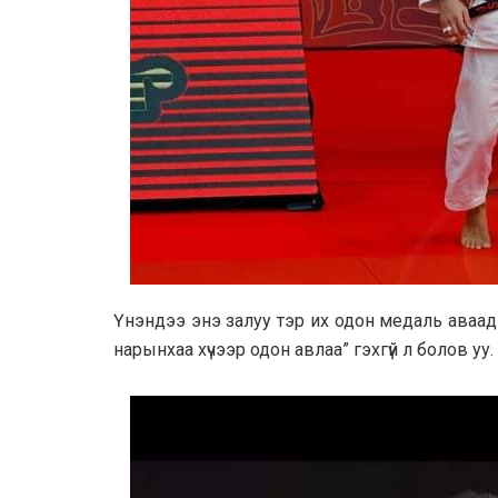
Үнэндээ энэ залуу тэр их одон медаль аваад 
нарынхаа хүчээр одон авлаа” гэхгүй л болов уу.