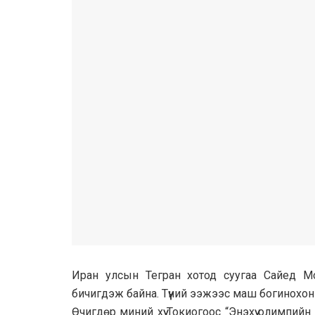
Иран улсын Тегран хотод суугаа Сайед Мо
бичигдэж байна. Түүний ээжээс маш богинохон
Өчигдөр миний хүү Токиогоос “Энэхүү олимпий