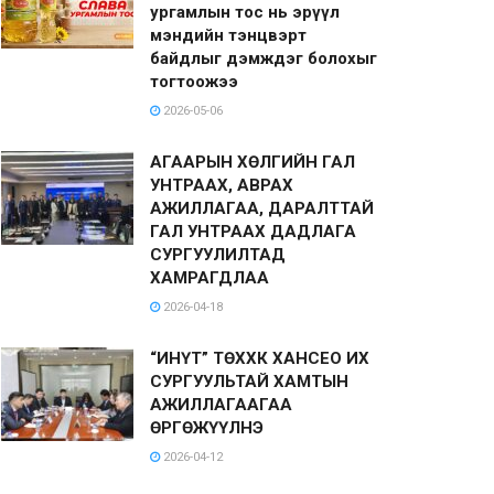
ургамлын тос нь эрүүл
мэндийн тэнцвэрт
байдлыг дэмждэг болохыг
тогтоожээ
2026-05-06
АГААРЫН ХӨЛГИЙН ГАЛ
УНТРААХ, АВРАХ
АЖИЛЛАГАА, ДАРАЛТТАЙ
ГАЛ УНТРААХ ДАДЛАГА
СУРГУУЛИЛТАД
ХАМРАГДЛАА
2026-04-18
“ИНҮТ” ТӨХХК ХАНСЕО ИХ
СУРГУУЛЬТАЙ ХАМТЫН
АЖИЛЛАГААГАА
ӨРГӨЖҮҮЛНЭ
2026-04-12