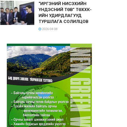
“ИРГЭНИЙ НИСЭХИЙН
ҮНДЭСНИЙ ТӨВ” ТӨХХК-
ИЙН УДИРДЛАГУУД
ТУРШЛАГА СОЛИЛЦОВ
2026-04-08