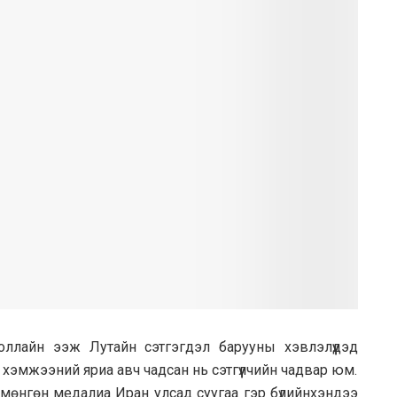
ллайн ээж Лутайн сэтгэгдэл барууны хэвлэлүүдэд
 хэмжээний яриа авч чадсан нь сэтгүүлчийн чадвар юм.
н мөнгөн медалиа Иран улсад суугаа гэр бүлийнхэндээ