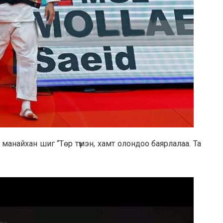
манайхан шиг “Төр түмэн, хамт олондоо баярлалаа. Та