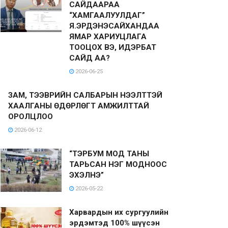
САЙДААРАА
“ХАМГААЛУУЛДАГ”
Я.ЭРДЭНЭСАЙХАНДАА
ЯМАР ХАРИУЦЛАГА
ТООЦОХ ВЭ, ИДЭРБАТ
САЙД АА?
2026-06-25
ЗАМ, ТЭЭВРИЙН САЛБАРЫН НЭЭЛТТЭЙ
ХААЛГАНЫ ӨДӨРЛӨГТ АМЖИЛТТАЙ
ОРОЛЦЛОО
2026-06-12
“ТЭРБУМ МОД ТАНЫ
ТАРЬСАН НЭГ МОДНООС
ЭХЭЛНЭ”
2026-05-22
Харвардын их сургуулийн
эрдэмтэд 100% шүүсэн