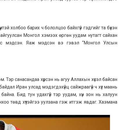
Түүнтэй холбоо барих ч бололцоо байхгүй гэдгийг та бүхэн
 байгуулсан Монгол хэмээх өргөн уудам нутагт сайхан
ээс мэдсэн. Яаж мэдсэн вэ гэвэл “Монгол Улсын
юм. Тэр санасандаа хүрсэн нь агуу Аллахын хүсэл байсан
 байдал Иран улсад мэдэгдэхүйц сайжраагүй ч хүүг маань
айна. Бид тун удахгүй тэр уудам, хүн зон нь халуун
хоо төвд хүүтэйгээ уулзана гэж итгэж явдаг. Хаэмана