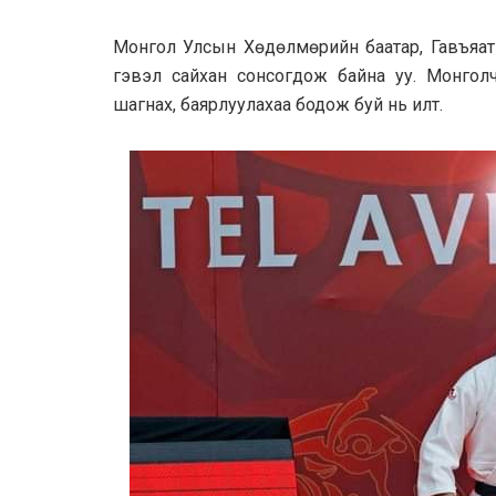
Монгол Улсын Хөдөлмөрийн баатар, Гавъяат
гэвэл сайхан сонсогдож байна уу. Монгол
шагнах, баярлуулахаа бодож буй нь илт.