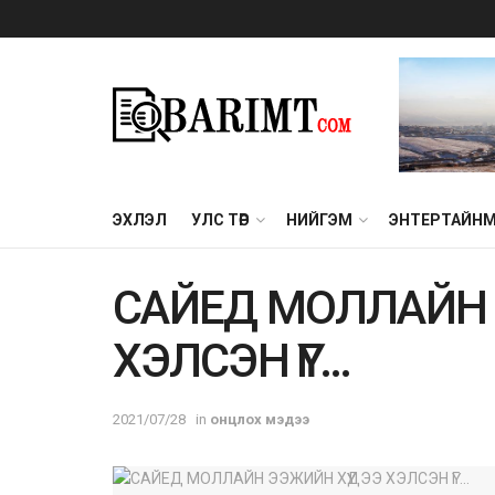
ЭХЛЭЛ
УЛС ТӨР
НИЙГЭМ
ЭНТЕРТАЙН
САЙЕД МОЛЛАЙН 
ХЭЛСЭН ҮГ…
2021/07/28
in
онцлох мэдээ