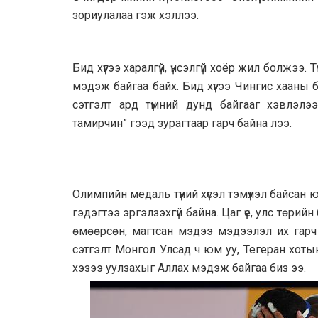
зориулалаа гэж хэллээ.
Бид хүүгээ харалгүй, үнсэлгүй хоёр жил болжээ. 
мэдэж байгаа байх. Бид хүүгээ Чингис хааны
сэтгэлт ард түмний дунд байгааг хэвлэл
тамирчин” гээд зурагтаар гарч байна лээ.
Олимпийн медаль түүний хүсэл тэмүүлэл байсан 
гэдэгтээ эргэлзэхгүй байна. Цаг үе, улс төрийн
өмөөрсөн, магтсан мэдээ мэдээлэл их гарч б
сэтгэлт Монгол Улсад ч юм уу, Тегеран хотын
хэзээ уулзахыг Аллах мэдэж байгаа биз ээ.