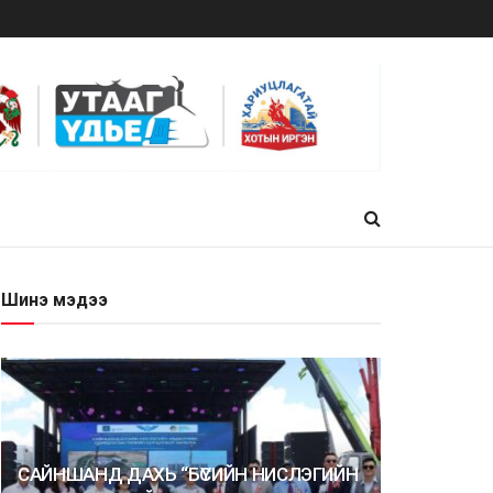
Шинэ мэдээ
САЙНШАНД ДАХЬ “БҮСИЙН НИСЛЭГИЙН