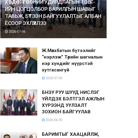
ХӨДӨЛГӨӨНИЙ УДИРДЛАГЫН ТӨВ”-
ИЙН ЦОГЦОЛБОР БАРИЛГЫН ШАВЫГ
ТАВЬЖ, БҮТЭЭН БАЙГУУЛАЛТЫГ АЛБАН
ЁСООР ЭХЛҮҮЛЛЭЭ
2026-07-06
Ж.Мөнхбатын бүтээлийг
“нэрлэж” Төрийн шагналын
нэр хүндийг нүүрстэй
хутгасангүй
2026-07-06
БНЭУ РУУ ШУУД НИСЛЭГ
ҮЙЛДЭХ БЭЛТГЭЛ АЖЛЫН
ХҮРЭЭНД УУЛЗАЛТ
ЗОХИОН БАЙГУУЛАВ
2026-06-30
БАРИМТЫГ ХААЦАЙЛЖ,