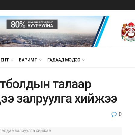
МЕНТ
БАРИМТ
ГАДААД МЭДЭЭ
атболдын талаар
дээ залруулга хийжээ
0