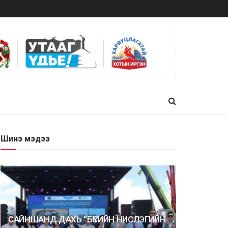
Шинэ мэдээ
САЙНШАНД ДАХЬ “БҮСИЙН НИСЛЭГИЙН