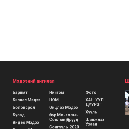
Мэдээний ангилал
Ш
Баримт
Нийгэм
Фото
Бизнес Мэдээ
НОМ
ХАН-УУЛ
ДҮҮРЭГ
Боловсрол
Онцлох Мэдээ
Хууль
Бусад
Өвөр Монголын
Соёлын Өдрүүд
Шинжлэх
Видео Мэдээ
Ухаан
Сонгууль-2020