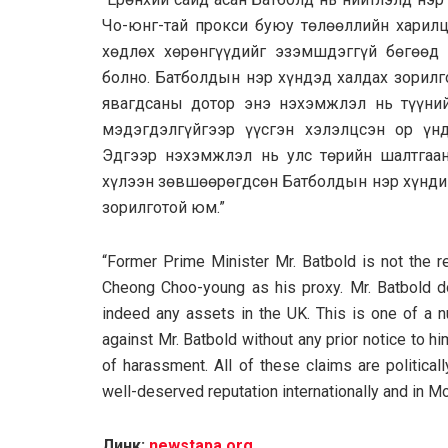
Чо-юнг-тай прокси буюу төлөөллийн харилц
хөдлөх хөрөнгүүдийг эзэмшдэггүй бөгөөд
болно. Батболдын нэр хүндэд халдах зорилг
явагдсаны дотор энэ нэхэмжлэл нь түүни
мэдэгдэлгүйгээр үүсгэн хэлэлцсэн ор үн
Эдгээр нэхэмжлэл нь улс төрийн шалтгаан
хүлээн зөвшөөрөгдсөн Батболдын нэр хүндий
зорилготой юм.”
“Former Prime Minister Mr. Batbold is not the r
Cheong Choo-young as his proxy. Mr. Batbold do
indeed any assets in the UK. This is one of a 
against Mr. Batbold without any prior notice to h
of harassment. All of these claims are politica
well-deserved reputation internationally and in Mo
Линк:
newstapa.org