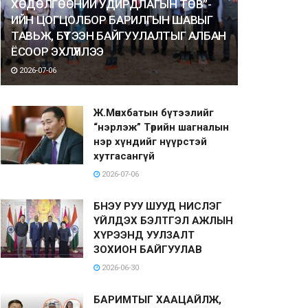
ХӨДӨЛГӨӨНИЙ УДИРДЛАГЫН ТӨВ”-
ИЙН ЦОГЦОЛБОР БАРИЛГЫН ШАВЫГ
ТАВЬЖ, БҮТЭЭН БАЙГУУЛАЛТЫГ АЛБАН
ЁСООР ЭХЛҮҮЛЛЭЭ
2026-07-06
Ж.Мөнхбатын бүтээлийг
“нэрлэж” Төрийн шагналын
нэр хүндийг нүүрстэй
хутгасангүй
2026-07-06
БНЭУ РУУ ШУУД НИСЛЭГ
ҮЙЛДЭХ БЭЛТГЭЛ АЖЛЫН
ХҮРЭЭНД УУЛЗАЛТ
ЗОХИОН БАЙГУУЛАВ
2026-06-30
БАРИМТЫГ ХААЦАЙЛЖ,