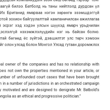
аагүй билээ. Батболд нь таны нийтлэлд дурдсан үл
 Их Британид ямарваа нэгэн хөрөнгө эзэмшдэггүй
отой зохион байгуулалттай кампаничилсан ажиллагаа
й эсрэг хэд хэдэн улсын шүүхэд ямарч урьдчилан
дэслэлгүй нэхэмжлэлүүдийн нэг нь байсан болно.
тай бөгөөд ёс зүйтэй, дэвшилтэт улс төрч хэмээн
г олон улсад болон Монгол Улсад гутаан доромжлох
eal owner of the companies and has no relationship with
es not own the properties mentioned in your article, or
number of unfounded court cases that have been brought
im in a number of jurisdictions in an orchestrated campaign
lly motivated and are designed to denigrate Mr. Batbold’s
ngolia as an ethical and progressive politician.”