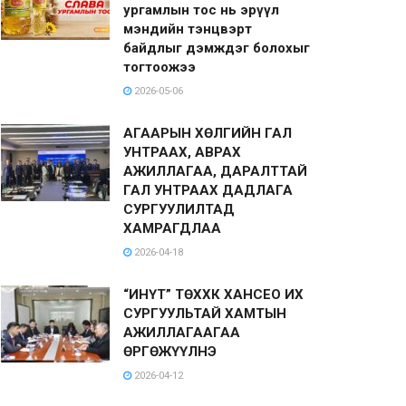
ургамлын тос нь эрүүл
мэндийн тэнцвэрт
байдлыг дэмждэг болохыг
тогтоожээ
2026-05-06
АГААРЫН ХӨЛГИЙН ГАЛ
УНТРААХ, АВРАХ
АЖИЛЛАГАА, ДАРАЛТТАЙ
ГАЛ УНТРААХ ДАДЛАГА
СУРГУУЛИЛТАД
ХАМРАГДЛАА
2026-04-18
“ИНҮТ” ТӨХХК ХАНСЕО ИХ
СУРГУУЛЬТАЙ ХАМТЫН
АЖИЛЛАГААГАА
ӨРГӨЖҮҮЛНЭ
2026-04-12