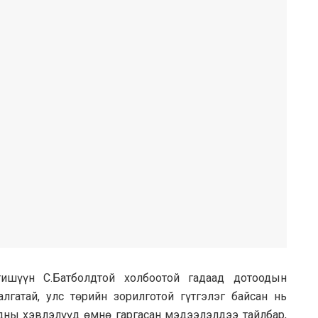
гишүүн С.Батболдтой холбоотой гадаад дотоодын
лгатай, улс төрийн зорилготой гүтгэлэг байсан нь
адны хэвлэлүүд өмнө гаргасан мэдээлэлдээ тайлбар,