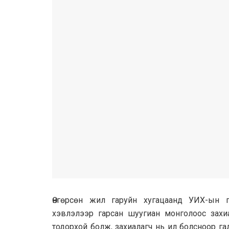
Өнгөрсөн жил гаруйн хугацаанд УИХ-ын 
хэвлэлээр гарсан шуугиан монголоос захиа
тодорхой болж, захиалагч нь ил болсноор г