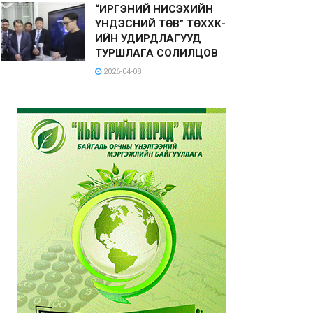
“ИРГЭНИЙ НИСЭХИЙН
ҮНДЭСНИЙ ТӨВ” ТӨХХК-
ИЙН УДИРДЛАГУУД
ТУРШЛАГА СОЛИЛЦОВ
2026-04-08