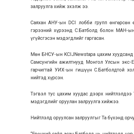
залруулга хийж эхэлж ээ.
Саяхан АНУ-ын DCI лобби групп өнгөрсөн е
гэрээний хүрээнд С.Батболд болон МАН-ын
үгүйсгэсэн мэдэгдлийг гаргасан.
Мөн БНСУ-ын KCIJNewstapa цахим хуудсанд 
Самсунгийн ажилтнууд Монгол Улсын экс-Е
гарчигтай УИХ-ын гишүүн С.Батболдтой хо
нийтэд хүрсэн.
Тэгвэл тус цахим хуудас дээрх нийтлэлдээ
мэдэгдлийг оруулан залруулга хийжээ.
Нийтлэлд оруулсaн залруулгыг Та бүхэнд орч
“Ерөнхий сайд асан Батболд нь нийтлэлд нэ