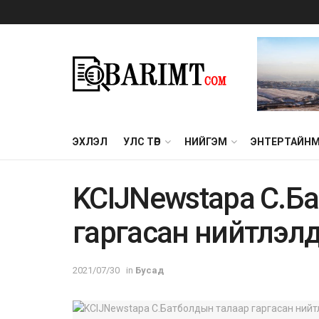
ЭХЛЭЛ
УЛС ТӨР
НИЙГЭМ
ЭНТЕРТАЙН
KCIJNewstapa С.Б
гаргасан нийтлэл
2021/07/30
in
Бусад