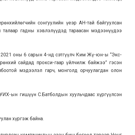
рөнхийлөгчийн сонгуулийн үеэр АН-тай байгуулсан
 талаар гадны хэвлэлүүдэд тараасан мэдээнүүдээ
2021 оны 6 сарын 4-нд сэтгүүлч Ким Жү-юн-ы “Экс-
рөнхий сайдад прокси-гаар үйлчилж байжээ” гэсэн
лбоотой мэдээлэл гарч, монголд орчуулагдан олон
 УИХ-ын гишүүн С.Батболдын хуульчдаас хүргүүлсэн
уулан хүргэж байна.
р дурдсан компаниудын эзэн биш бөгөөд тэрээр Чонг