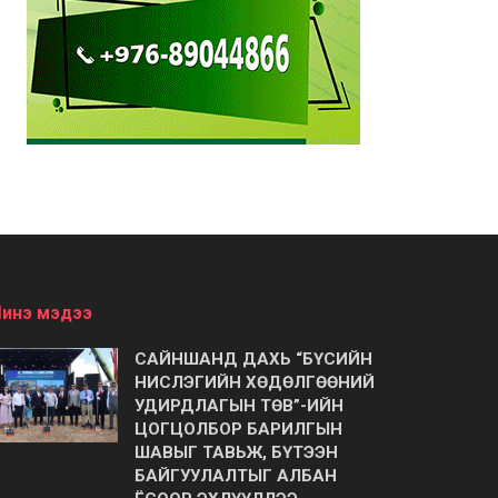
инэ мэдээ
САЙНШАНД ДАХЬ “БҮСИЙН
НИСЛЭГИЙН ХӨДӨЛГӨӨНИЙ
УДИРДЛАГЫН ТӨВ”-ИЙН
ЦОГЦОЛБОР БАРИЛГЫН
ШАВЫГ ТАВЬЖ, БҮТЭЭН
БАЙГУУЛАЛТЫГ АЛБАН