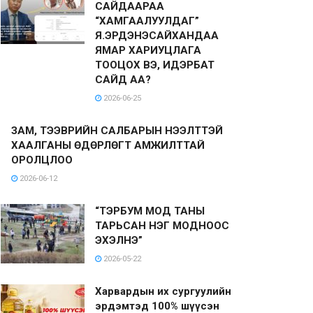
САЙДААРАА
“ХАМГААЛУУЛДАГ”
Я.ЭРДЭНЭСАЙХАНДАА
ЯМАР ХАРИУЦЛАГА
ТООЦОХ ВЭ, ИДЭРБАТ
САЙД АА?
2026-06-25
ЗАМ, ТЭЭВРИЙН САЛБАРЫН НЭЭЛТТЭЙ
ХААЛГАНЫ ӨДӨРЛӨГТ АМЖИЛТТАЙ
ОРОЛЦЛОО
2026-06-12
“ТЭРБУМ МОД ТАНЫ
ТАРЬСАН НЭГ МОДНООС
ЭХЭЛНЭ”
2026-05-22
Харвардын их сургуулийн
эрдэмтэд 100% шүүсэн