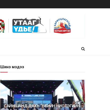
Шинэ мэдээ
САЙНШАНД ДАХЬ “БҮСИЙН НИСЛЭГИЙН