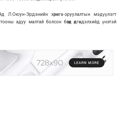
д Л.Оюун-Эрдэнийн хөрөнгө оруулалтын мэдүүлэгт
ооны адуу малтай болсон бөгөөд өдгөө дэлхийд үнэтэй