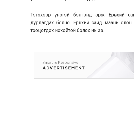
Тэгэхээр үнэтэй бэлгэнд орж Ерөнхий сай
дурдагдах болно. Ерөнхий сайд маань олон т
тооцогдох нохойтой болох нь ээ.