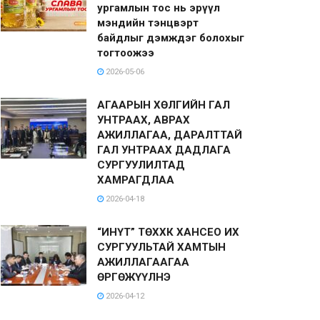
ургамлын тос нь эрүүл
мэндийн тэнцвэрт
байдлыг дэмждэг болохыг
тогтоожээ
2026-05-06
АГААРЫН ХӨЛГИЙН ГАЛ
УНТРААХ, АВРАХ
АЖИЛЛАГАА, ДАРАЛТТАЙ
ГАЛ УНТРААХ ДАДЛАГА
СУРГУУЛИЛТАД
ХАМРАГДЛАА
2026-04-18
“ИНҮТ” ТӨХХК ХАНСЕО ИХ
СУРГУУЛЬТАЙ ХАМТЫН
АЖИЛЛАГААГАА
ӨРГӨЖҮҮЛНЭ
2026-04-12