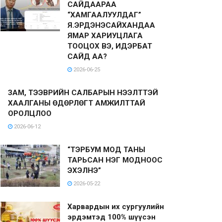
САЙДААРАА
“ХАМГААЛУУЛДАГ”
Я.ЭРДЭНЭСАЙХАНДАА
ЯМАР ХАРИУЦЛАГА
ТООЦОХ ВЭ, ИДЭРБАТ
САЙД АА?
2026-06-25
ЗАМ, ТЭЭВРИЙН САЛБАРЫН НЭЭЛТТЭЙ
ХААЛГАНЫ ӨДӨРЛӨГТ АМЖИЛТТАЙ
ОРОЛЦЛОО
2026-06-12
“ТЭРБУМ МОД ТАНЫ
ТАРЬСАН НЭГ МОДНООС
ЭХЭЛНЭ”
2026-05-22
Харвардын их сургуулийн
эрдэмтэд 100% шүүсэн