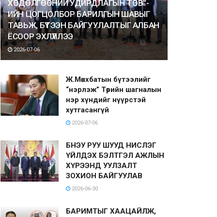
ХӨДӨЛГӨӨНИЙ УДИРДЛАГЫН ТӨВ”-
ИЙН ЦОГЦОЛБОР БАРИЛГЫН ШАВЫГ
ТАВЬЖ, БҮТЭЭН БАЙГУУЛАЛТЫГ АЛБАН
ЁСООР ЭХЛҮҮЛЛЭЭ
2026-07-06
Ж.Мөнхбатын бүтээлийг
“нэрлэж” Төрийн шагналын
нэр хүндийг нүүрстэй
хутгасангүй
2026-07-06
БНЭУ РУУ ШУУД НИСЛЭГ
ҮЙЛДЭХ БЭЛТГЭЛ АЖЛЫН
ХҮРЭЭНД УУЛЗАЛТ
ЗОХИОН БАЙГУУЛАВ
2026-06-30
БАРИМТЫГ ХААЦАЙЛЖ,