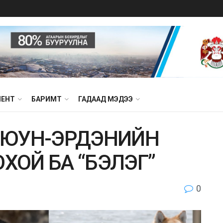
МЕНТ
БАРИМТ
ГАДААД МЭДЭЭ
.ОЮУН-ЭРДЭНИЙН
ХОЙ БА “БЭЛЭГ”
0