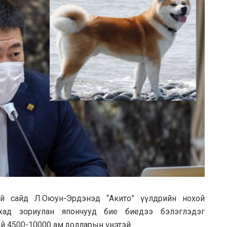
хий сайд Л.Оюун-Эрдэнэд “Акито” үүлдрийн нохой
йхад зориулан япончууд бие биедээ бэлэглэдэг
ой 4500-10000 ам.долларын үнэтэй.