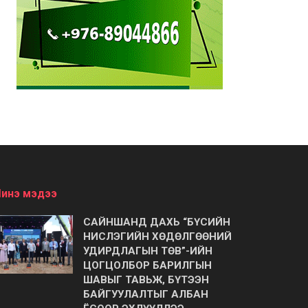
инэ мэдээ
САЙНШАНД ДАХЬ “БҮСИЙН
НИСЛЭГИЙН ХӨДӨЛГӨӨНИЙ
УДИРДЛАГЫН ТӨВ”-ИЙН
ЦОГЦОЛБОР БАРИЛГЫН
ШАВЫГ ТАВЬЖ, БҮТЭЭН
БАЙГУУЛАЛТЫГ АЛБАН