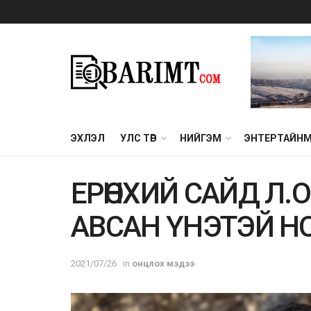
ЭХЛЭЛ
УЛС ТӨР
НИЙГЭМ
ЭНТЕРТАЙН
ЕРӨНХИЙ САЙД Л
АВСАН ҮНЭТЭЙ НО
2021/07/26
in
онцлох мэдээ