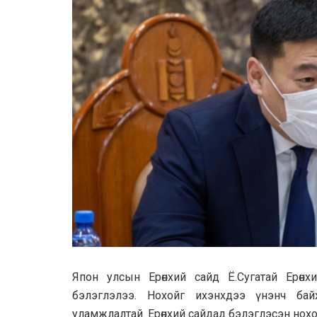
Япон улсын Ерөнхий сайд Ё.Сугатай Ерөн
бэлэглэлээ. Нохойг ихэнхдээ үнэнч ба
уламжлалтай. Ерөнхий сайдад бэлэглэсэн нох