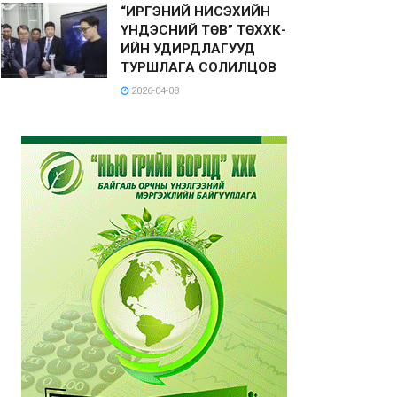
“ИРГЭНИЙ НИСЭХИЙН
ҮНДЭСНИЙ ТӨВ” ТӨХХК-
ИЙН УДИРДЛАГУУД
ТУРШЛАГА СОЛИЛЦОВ
2026-04-08