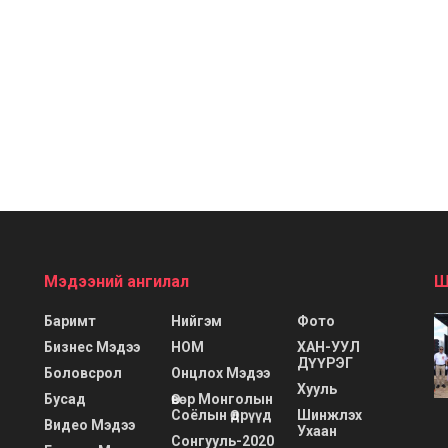
Мэдээний ангилал
Ш
Баримт
Нийгэм
Фото
Бизнес Мэдээ
НОМ
ХАН-УУЛ
ДҮҮРЭГ
Боловсрол
Онцлох Мэдээ
Хууль
Бусад
Өвөр Монголын
Соёлын Өдрүүд
Шинжлэх
Видео Мэдээ
Ухаан
Сонгууль-2020