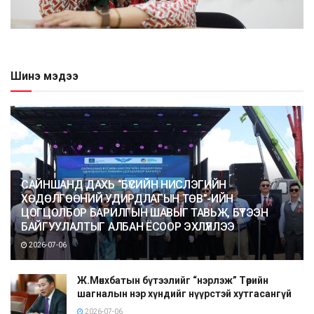
Шинэ мэдээ
САЙНШАНД ДАХЬ “БҮСИЙН НИСЛЭГИЙН
ХӨДӨЛГӨӨНИЙ УДИРДЛАГЫН ТӨВ”-ИЙН
ЦОГЦОЛБОР БАРИЛГЫН ШАВЫГ ТАВЬЖ, БҮТЭЭН
БАЙГУУЛАЛТЫГ АЛБАН ЁСООР ЭХЛҮҮЛЛЭЭ
2026-07-06
Ж.Мөнхбатын бүтээлийг “нэрлэж” Төрийн
шагналын нэр хүндийг нүүрстэй хутгасангүй
2026-07-06