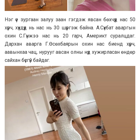
Нэг үе зургаан залуу заан гэгдэж явсан бөхчүүд нас 50
хүрч, хүүхдүүд нь нас нь 30 шүргэж байна. А.Сүхбат аваргын
охин С.Гүнжээ нас нь 20 гарч, Америкт суралцдаг.
Дархан аварга Г.Өсөхбаярын охин нас биенд хүрч,
аавынхаа чац, нурууг авсан олны нүд хужирласан өндөр
сайхан бүсгүй байдаг.