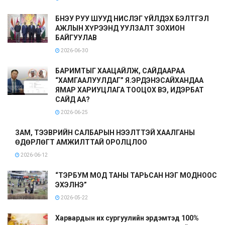
БНЭУ РУУ ШУУД НИСЛЭГ ҮЙЛДЭХ БЭЛТГЭЛ
АЖЛЫН ХҮРЭЭНД УУЛЗАЛТ ЗОХИОН
БАЙГУУЛАВ
2026-06-30
БАРИМТЫГ ХААЦАЙЛЖ, САЙДААРАА
“ХАМГААЛУУЛДАГ” Я.ЭРДЭНЭСАЙХАНДАА
ЯМАР ХАРИУЦЛАГА ТООЦОХ ВЭ, ИДЭРБАТ
САЙД АА?
2026-06-25
ЗАМ, ТЭЭВРИЙН САЛБАРЫН НЭЭЛТТЭЙ ХААЛГАНЫ
ӨДӨРЛӨГТ АМЖИЛТТАЙ ОРОЛЦЛОО
2026-06-12
“ТЭРБУМ МОД ТАНЫ ТАРЬСАН НЭГ МОДНООС
ЭХЭЛНЭ”
2026-05-22
Харвардын их сургуулийн эрдэмтэд 100%