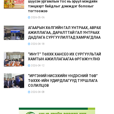
шүүсэн ургамлын тос нь эрүүл мэндийн
тэнцвэрт байдлыг дэмждэг болохыг
тогтоожээ
2026-05-06
АГААРЫН ХӨЛГИЙН ГАЛ УНТРААХ, АВРАХ
АЖИЛЛАГАА, ДАРАЛТТАЙ ГАЛ УНТРААХ
ДАДЛАГА СУРГУУЛИЛТАД ХАМРАГДЛАА
2026-04-18
“ИНҮТ” ТӨХХК ХАНСЕО ИХ СУРГУУЛЬТАЙ
ХАМТЫН АЖИЛЛАГААГАА ӨРГӨЖҮҮЛНЭ
2026-04-12
“ИРГЭНИЙ НИСЭХИЙН ҮНДЭСНИЙ ТӨВ”
ТӨХХК-ИЙН УДИРДЛАГУУД ТУРШЛАГА
СОЛИЛЦОВ
2026-04-08