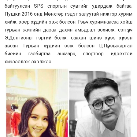
байгуулсан SPS спортын сувгийг удирдаж байгаа.
Пушки 2016 онд Мөнхтөр гэдэг залуутай нижгэр хурим
хийж, хоёр хүүхдийн ээж болсон. Гэвч хуримнаасаа хойш
гурван жилийн дараа дахин амьдрал зохиож, сэтгүүлч
Э.Долгионы гэргий болж, саяхан шинэ хүнээ хүлээн
авсан. Гурван хүүхдийн ээж болсон Ц.Пүрэвжаргал
биеийн галбиртаа анхаарч, спортоор идэвхтэй
хичээллэж эхэлжээ.