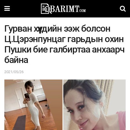
Гурван хүүхдийн ээж болсон
Ц.Цэрэнпунцаг гарьдын охин
Пушки бие галбиртаа анхаарч
байна
2021/05/26