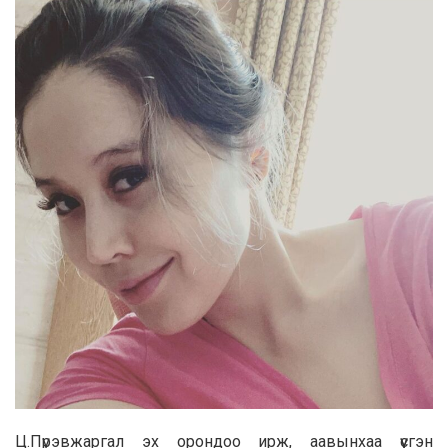
Ц.Пүрэвжаргал эх орондоо ирж, аавынхаа үүсгэн