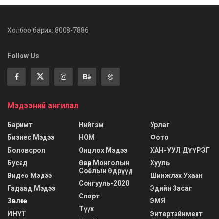
Холбоо барих: 8008-7886
Follow Us
Мэдээний ангилал
Баримт
Нийгэм
Урлаг
Бизнес Мэдээ
НОМ
Фото
Боловсрол
Онцлох Мэдээ
ХАН-УУЛ ДҮҮРЭГ
Бусад
Өвөр Монголын
Хууль
Соёлын Өдрүүд
Видео Мэдээ
Шинжлэх Ухаан
Сонгууль-2020
Гадаад Мэдээ
Эдийн Засаг
Спорт
Зөвлөгөө
ЭМЯ
Түүх
ИНҮТ
Энтертайнмент