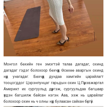
Монгол бөхийн ген эмэгтэй талаа дагадаг, охинд
дагадаг гэдэг болохоор бөхчүүд Өсөхөө аваргын охинд
нүд унагадаг. Бөхчүүд дундаа хамгийн царайлагт
тооцогддог Цэрэнпунцаг гарьдын охин Ц.Пүрэвжаргал
Америкт их сургуульд дүүргэж, сургуульдаа багшаар
үлдэн багшилж байсан нэгэн. Аав, ээж нь царайлаг
болохоор охин нь ч олны нүд булаасан сайхан бүсгүй.