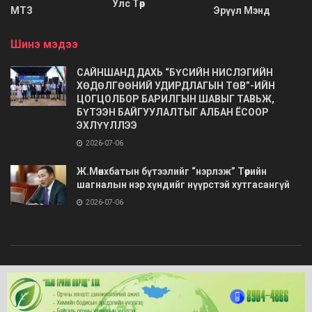
Улс Төр
МТЗ
Эрүүл Мэнд
Шинэ мэдээ
САЙНШАНД ДАХЬ “БҮСИЙН НИСЛЭГИЙН
ХӨДӨЛГӨӨНИЙ УДИРДЛАГЫН ТӨВ”-ИЙН
ЦОГЦОЛБОР БАРИЛГЫН ШАВЫГ ТАВЬЖ,
БҮТЭЭН БАЙГУУЛАЛТЫГ АЛБАН ЁСООР
ЭХЛҮҮЛЛЭЭ
2026-07-06
Ж.Мөнхбатын бүтээлийг “нэрлэж” Төрийн
шагналын нэр хүндийг нүүрстэй хутгасангүй
2026-07-06
© 2020
Barimt.com
- Зохиогчийн эрх хуулиар хамгаалагдсан. Загварыг
ONLINE MEDIA LLC
.