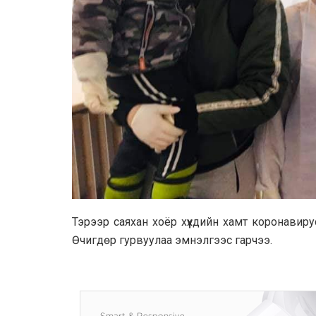
Тэрээр саяхан хоёр хүүхдийн хамт коронавир
Өчигдөр гурвуулаа эмнэлгээс гарчээ.