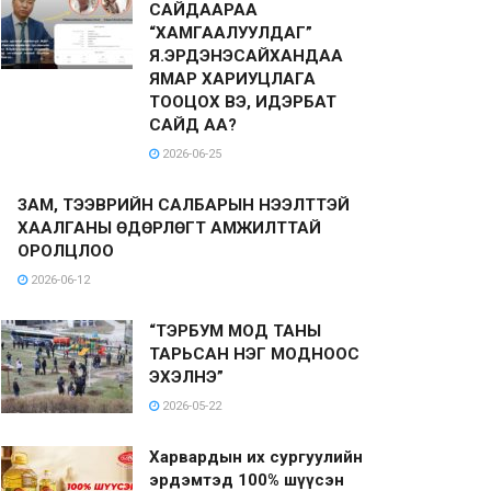
САЙДААРАА
“ХАМГААЛУУЛДАГ”
Я.ЭРДЭНЭСАЙХАНДАА
ЯМАР ХАРИУЦЛАГА
ТООЦОХ ВЭ, ИДЭРБАТ
САЙД АА?
2026-06-25
ЗАМ, ТЭЭВРИЙН САЛБАРЫН НЭЭЛТТЭЙ
ХААЛГАНЫ ӨДӨРЛӨГТ АМЖИЛТТАЙ
ОРОЛЦЛОО
2026-06-12
“ТЭРБУМ МОД ТАНЫ
ТАРЬСАН НЭГ МОДНООС
ЭХЭЛНЭ”
2026-05-22
Харвардын их сургуулийн
эрдэмтэд 100% шүүсэн