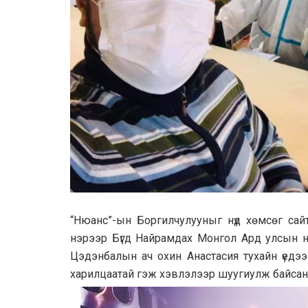
“Нюанс”-ын Боргилчулууныг нүд хөмсөг сайтай
нэрээр Бүгд Найрамдах Монгол Ард улсын н
Цэдэнбалын ач охин Анастасия тухайн үедээ
харилцаатай гэж хэвлэлээр шуугиулж байсан 