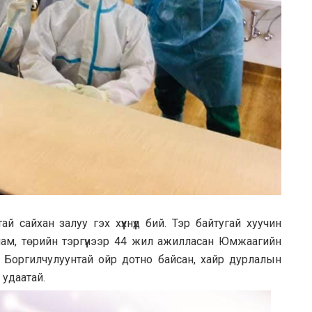
 сайхан залуу гэх хүүхнүүд бий. Тэр байтугай хуучин
ам, төрийн тэргүүнээр 44 жил ажилласан Юмжаагийн
 Боргилчулуунтай ойр дотно байсан, хайр дурлалын
удаатай.