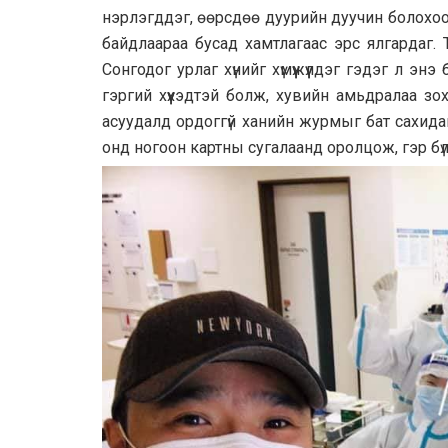
нэрлэгддэг, өөрсдөө дуурийн дуучин болохоор 
байдлаараа бусад хамтлагаас эрс ялгардаг. 
Сонгодог урлаг хүнийг хүмүүжүүлдэг гэдэг л э
гэргий хүүхэдтэй болж, хувийн амьдралаа зо
асуудалд ордоггүй ханийн журмыг бат сахидаг
онд ногоон картны сугалаанд оролцож, гэр б