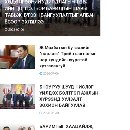
ХӨДӨЛГӨӨНИЙ УДИРДЛАГЫН ТӨВ”-
ИЙН ЦОГЦОЛБОР БАРИЛГЫН ШАВЫГ
ТАВЬЖ, БҮТЭЭН БАЙГУУЛАЛТЫГ АЛБАН
ЁСООР ЭХЛҮҮЛЛЭЭ
2026-07-06
Ж.Мөнхбатын бүтээлийг
“нэрлэж” Төрийн шагналын
нэр хүндийг нүүрстэй
хутгасангүй
2026-07-06
БНЭУ РУУ ШУУД НИСЛЭГ
ҮЙЛДЭХ БЭЛТГЭЛ АЖЛЫН
ХҮРЭЭНД УУЛЗАЛТ
ЗОХИОН БАЙГУУЛАВ
2026-06-30
БАРИМТЫГ ХААЦАЙЛЖ,