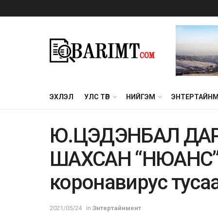
ЭХЛЭЛ
УЛС ТӨР
НИЙГЭМ
ЭНТЕРТАЙН
Ю.ЦЭДЭНБАЛ ДАР
ШАХСАН “НЮАНС
коронавирус туса
2021/05/24
in
Энтертайнмент