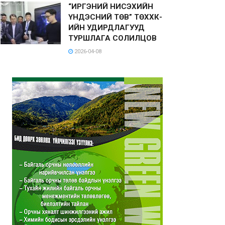
“ИРГЭНИЙ НИСЭХИЙН
ҮНДЭСНИЙ ТӨВ” ТӨХХК-
ИЙН УДИРДЛАГУУД
ТУРШЛАГА СОЛИЛЦОВ
2026-04-08