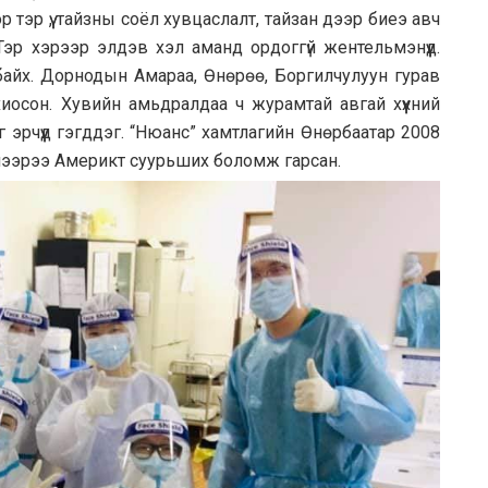
тэр үү, тайзны соёл хувцаслалт, тайзан дээр биеэ авч
Тэр хэрээр элдэв хэл аманд ордоггүй жентельмэнүүд.
нэ байх. Дорнодын Амараа, Өнөрөө, Боргилчулуун гурав
хиосон. Хувийн амьдралдаа ч журамтай авгай хүүхний
 эрчүүд гэгддэг. “Нюанс” хамтлагийн Өнөрбаатар 2008
үлээрээ Америкт суурьших боломж гарсан.