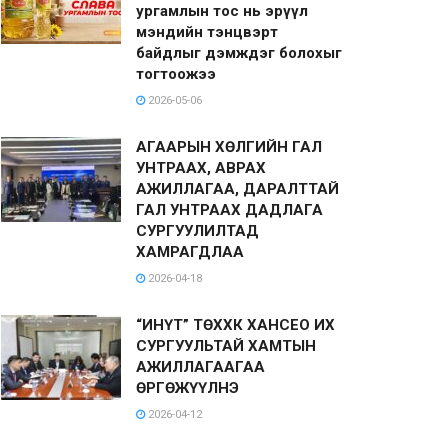
ургамлын тос нь эрүүл
мэндийн тэнцвэрт
байдлыг дэмждэг болохыг
тогтоожээ
2026-05-06
АГААРЫН ХӨЛГИЙН ГАЛ
УНТРААХ, АВРАХ
АЖИЛЛАГАА, ДАРАЛТТАЙ
ГАЛ УНТРААХ ДАДЛАГА
СУРГУУЛИЛТАД
ХАМРАГДЛАА
2026-04-18
“ИНҮТ” ТӨХХК ХАНСЕО ИХ
СУРГУУЛЬТАЙ ХАМТЫН
АЖИЛЛАГААГАА
ӨРГӨЖҮҮЛНЭ
2026-04-12