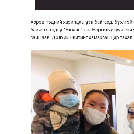
Хэрэв тэдний харилцаа үнэн байгаад, бүтэлтэ
байж магадгүй. “Нюанс”-ын Боргилчулуун сайха
сайн аав. Дэлхий нийтийг хамарсан цар тахал 