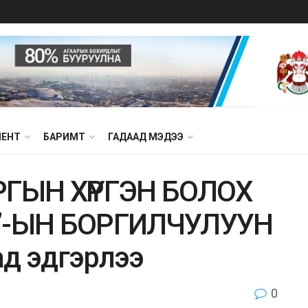
МЕНТ
БАРИМТ
ГАДААД МЭДЭЭ
ГЫН ХҮРГЭН БОЛОХ
”-ЫН БОРГИЛЧУЛУУН
ад эдгэрлээ
0