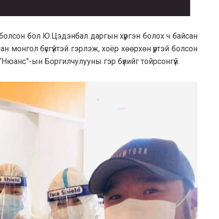
й болсон бол Ю.Цэдэнбал даргын хүргэн болох ч байсан
н монгол бүсгүйтэй гэрлэж, хоёр хөөрхөн үртэй болсон
“Нюанс”-ын Боргилчулууны гэр бүлийг тойрсонгүй.