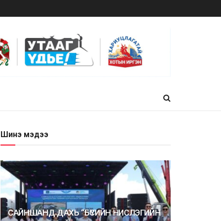
Шинэ мэдээ
САЙНШАНД ДАХЬ “БҮСИЙН НИСЛЭГИЙН