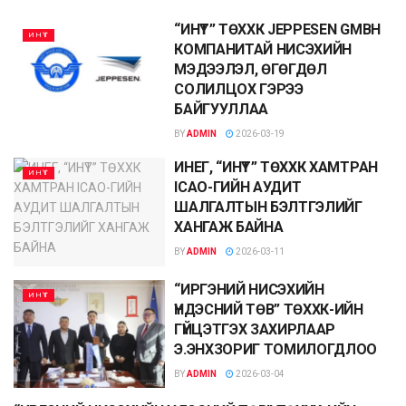
“ИНҮТ” ТӨХХК JEPPESEN GMBH
ИНҮТ
КОМПАНИТАЙ НИСЭХИЙН
МЭДЭЭЛЭЛ, ӨГӨГДӨЛ
СОЛИЛЦОХ ГЭРЭЭ
БАЙГУУЛЛАА
BY
ADMIN
2026-03-19
ИНЕГ, “ИНҮТ” ТӨХХК ХАМТРАН
ИНҮТ
ICAО-ГИЙН АУДИТ
ШАЛГАЛТЫН БЭЛТГЭЛИЙГ
ХАНГАЖ БАЙНА
BY
ADMIN
2026-03-11
“ИРГЭНИЙ НИСЭХИЙН
ИНҮТ
ҮНДЭСНИЙ ТӨВ” ТӨХХК-ИЙН
ГҮЙЦЭТГЭХ ЗАХИРЛААР
Э.ЭНХЗОРИГ ТОМИЛОГДЛОО
BY
ADMIN
2026-03-04