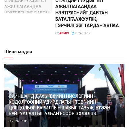
СТАНДАРТУУДЫГ ҮЙЛ
АЖИЛЛАГААНДАА
НЭВТРҮҮЛСНИЙГ ДАВТАН
БАТАЛГААЖУУЛЖ,
ГЭРЧИЛГЭЭГ ГАРДАН АВЛАА
BY
ADMIN
2026-01-17
Шинэ мэдээ
САЙНШАНД ДАХЬ “БҮСИЙН НИСЛЭГИЙН
ХӨДӨЛГӨӨНИЙ УДИРДЛАГЫН ТӨВ”-ИЙН
ЦОГЦОЛБОР БАРИЛГЫН ШАВЫГ ТАВЬЖ, БҮТЭЭН
БАЙГУУЛАЛТЫГ АЛБАН ЁСООР ЭХЛҮҮЛЛЭЭ
2026-07-06