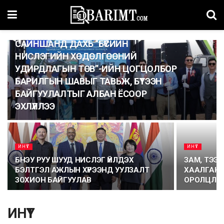
ИНҮТ
САЙНШАНД ДАХЬ “БҮСИЙН
НИСЛЭГИЙН ХӨДӨЛГӨӨНИЙ
УДИРДЛАГЫН ТӨВ”-ИЙН ЦОГЦОЛБОР
БАРИЛГЫН ШАВЫГ ТАВЬЖ, БҮТЭЭН
БАЙГУУЛАЛТЫГ АЛБАН ЁСООР
ЭХЛҮҮЛЛЭЭ
ИНҮТ
ИНҮТ
БНЭУ РУУ ШУУД НИСЛЭГ ҮЙЛДЭХ
ЗАМ, ТЭЭ
БЭЛТГЭЛ АЖЛЫН ХҮРЭЭНД УУЛЗАЛТ
ХААЛГАН
ЗОХИОН БАЙГУУЛАВ
ОРОЛЦЛО
ИНҮТ