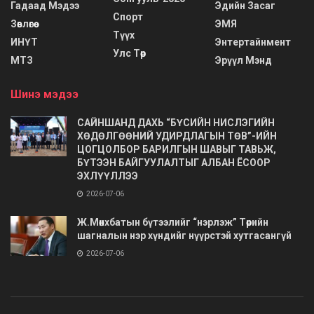
Гадаад Мэдээ
Эдийн Засаг
Спорт
Зөвлөгөө
ЭМЯ
Түүх
ИНҮТ
Энтертайнмент
Улс Төр
МТЗ
Эрүүл Мэнд
Шинэ мэдээ
САЙНШАНД ДАХЬ “БҮСИЙН НИСЛЭГИЙН
ХӨДӨЛГӨӨНИЙ УДИРДЛАГЫН ТӨВ”-ИЙН
ЦОГЦОЛБОР БАРИЛГЫН ШАВЫГ ТАВЬЖ,
БҮТЭЭН БАЙГУУЛАЛТЫГ АЛБАН ЁСООР
ЭХЛҮҮЛЛЭЭ
2026-07-06
Ж.Мөнхбатын бүтээлийг “нэрлэж” Төрийн
шагналын нэр хүндийг нүүрстэй хутгасангүй
2026-07-06