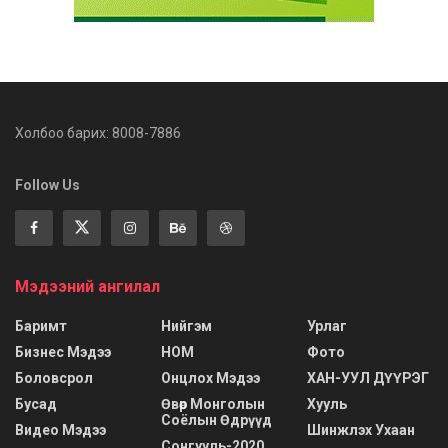
Холбоо барих: 8008-7886
Follow Us
Мэдээний ангилал
Баримт
Нийгэм
Урлаг
Бизнес Мэдээ
НОМ
Фото
Боловсрол
Онцлох Мэдээ
ХАН-УУЛ ДҮҮРЭГ
Бусад
Өвөр Монголын
Хууль
Соёлын Өдрүүд
Видео Мэдээ
Шинжлэх Ухаан
Сонгууль-2020