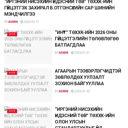
“ИРГЭНИЙ НИСЭХИЙН ҮНДЭСНИЙ ТӨВ” ТӨХХК-ИЙН
ИНҮТ
ГҮЙЦЭТГЭХ ЗАХИРАЛ Б.ОТГОНСҮХИЙН САР ШИНИЙН
МЭНДЧИЛГЭЭ
BY
ADMIN
2026-02-17
“ИНҮТ” ТӨХХК-ИЙН 2026 ОНЫ
ИНҮТ
ГҮЙЦЭТГЭЛИЙН ТӨЛӨВЛӨГӨӨ
БАТЛАГДЛАА
BY
ADMIN
2026-01-31
АГААРЫН ТЭЭВЭРЛЭГЧИДТЭЙ
ИНҮТ
ЗӨВЛӨЛДӨХ УУЛЗАЛТ
ЗОХИОН БАЙГУУЛЛАА
BY
ADMIN
2026-01-30
“ИРГЭНИЙ НИСЭХИЙН
ИНҮТ
ҮНДЭСНИЙ ТӨВ” ТӨХХК-ИЙН
ОЛОН УЛСЫН