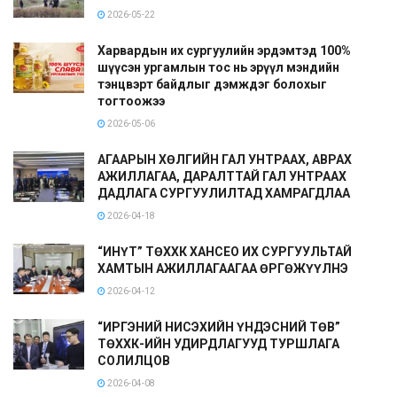
2026-05-22
Харвардын их сургуулийн эрдэмтэд 100%
шүүсэн ургамлын тос нь эрүүл мэндийн
тэнцвэрт байдлыг дэмждэг болохыг
тогтоожээ
2026-05-06
АГААРЫН ХӨЛГИЙН ГАЛ УНТРААХ, АВРАХ
АЖИЛЛАГАА, ДАРАЛТТАЙ ГАЛ УНТРААХ
ДАДЛАГА СУРГУУЛИЛТАД ХАМРАГДЛАА
2026-04-18
“ИНҮТ” ТӨХХК ХАНСЕО ИХ СУРГУУЛЬТАЙ
ХАМТЫН АЖИЛЛАГААГАА ӨРГӨЖҮҮЛНЭ
2026-04-12
“ИРГЭНИЙ НИСЭХИЙН ҮНДЭСНИЙ ТӨВ”
ТӨХХК-ИЙН УДИРДЛАГУУД ТУРШЛАГА
СОЛИЛЦОВ
2026-04-08