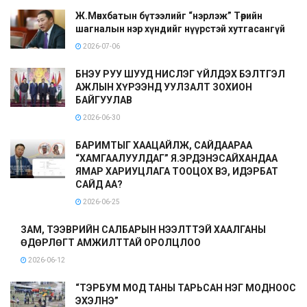
Ж.Мөнхбатын бүтээлийг “нэрлэж” Төрийн
шагналын нэр хүндийг нүүрстэй хутгасангүй
2026-07-06
БНЭУ РУУ ШУУД НИСЛЭГ ҮЙЛДЭХ БЭЛТГЭЛ
АЖЛЫН ХҮРЭЭНД УУЛЗАЛТ ЗОХИОН
БАЙГУУЛАВ
2026-06-30
БАРИМТЫГ ХААЦАЙЛЖ, САЙДААРАА
“ХАМГААЛУУЛДАГ” Я.ЭРДЭНЭСАЙХАНДАА
ЯМАР ХАРИУЦЛАГА ТООЦОХ ВЭ, ИДЭРБАТ
САЙД АА?
2026-06-25
ЗАМ, ТЭЭВРИЙН САЛБАРЫН НЭЭЛТТЭЙ ХААЛГАНЫ
ӨДӨРЛӨГТ АМЖИЛТТАЙ ОРОЛЦЛОО
2026-06-12
“ТЭРБУМ МОД ТАНЫ ТАРЬСАН НЭГ МОДНООС
ЭХЭЛНЭ”