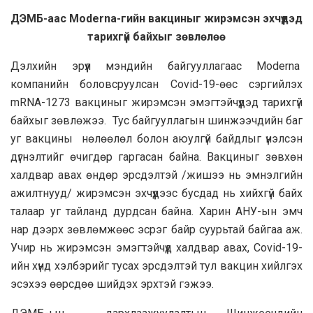
ДЭМБ-аас Moderna-гийн вакциныг жирэмсэн эхчүүдэд
тарихгүй байхыг зөвлөлөө
Дэлхийн эрүүл мэндийн байгууллагаас Moderna
компанийн боловсруулсан Covid-19-өөс сэргийлэх
mRNA-1273 вакциныг жирэмсэн эмэгтэйчүүдэд тарихгүй
байхыг зөвлөжээ. Тус байгууллагын шинжээчдийн баг
уг вакцины нөлөөлөл болон аюулгүй байдлыг үнэлсэн
дүгнэлтийг өчигдөр гаргасан байна. Вакциныг зөвхөн
халдвар авах өндөр эрсдэлтэй /жишээ нь эмнэлгийн
ажилтнууд/ жирэмсэн эхчүүдээс бусдад нь хийхгүй байх
талаар уг тайланд дурдсан байна. Харин АНУ-ын эмч
нар дээрх зөвлөмжөөс эсрэг байр суурьтай байгаа аж.
Учир нь жирэмсэн эмэгтэйчүүд халдвар авах, Covid-19-
ийн хүнд хэлбэрийг тусах эрсдэлтэй тул вакцин хийлгэх
эсэхээ өөрсдөө шийдэх эрхтэй гэжээ.