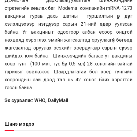
ДЭМБ-ын дархлаажуулалтын Шинжээчдийн
стратегийн зөвлөх баг Moderna компанийн mRNA-1273
вакцины гурав дахь шатны туршилтын үр дүнг
хэлэлцэхээр нэгдүгээр сарын 21-ний өдөр уулзсан
байна. Уг вакциныг одоогоор албан ёсоор онцгой
нөхцөлд хэрэглэх эмийн жагсаалтад оруулаагүй бөгөөд
жагсаалтад оруулах эсэхийг хоёрдугаар сарын сүүлээр
шийдэх юм байна. Шинжээчдийн багаас уг вакцины
хоёр тунг (100 мкг, тус бүр 0,5 мл) 28 хоногийн зайтай
тарихыг зөвлөжээ. Шаардлагатай бол хоёр тунгийн
хоорондын зай дээд тал нь 42 хоног байх хэрэгтэй
гэсэн байна.
Эх сурвалж: WHO, DailyMail
Шинэ мэдээ