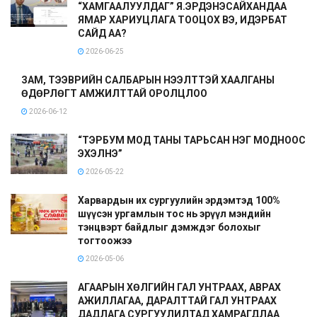
“ХАМГААЛУУЛДАГ” Я.ЭРДЭНЭСАЙХАНДАА
ЯМАР ХАРИУЦЛАГА ТООЦОХ ВЭ, ИДЭРБАТ
САЙД АА?
2026-06-25
ЗАМ, ТЭЭВРИЙН САЛБАРЫН НЭЭЛТТЭЙ ХААЛГАНЫ
ӨДӨРЛӨГТ АМЖИЛТТАЙ ОРОЛЦЛОО
2026-06-12
“ТЭРБУМ МОД ТАНЫ ТАРЬСАН НЭГ МОДНООС
ЭХЭЛНЭ”
2026-05-22
Харвардын их сургуулийн эрдэмтэд 100%
шүүсэн ургамлын тос нь эрүүл мэндийн
тэнцвэрт байдлыг дэмждэг болохыг
тогтоожээ
2026-05-06
АГААРЫН ХӨЛГИЙН ГАЛ УНТРААХ, АВРАХ
АЖИЛЛАГАА, ДАРАЛТТАЙ ГАЛ УНТРААХ
ДАДЛАГА СУРГУУЛИЛТАД ХАМРАГДЛАА