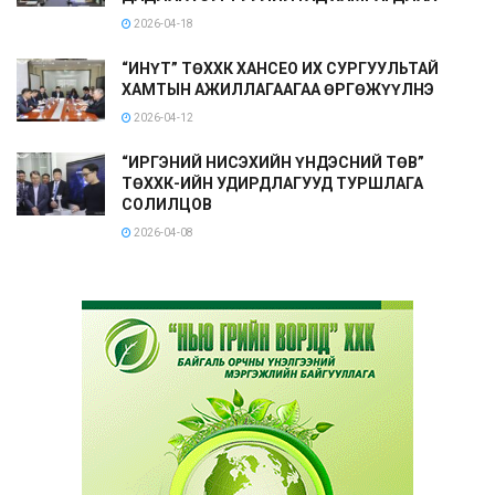
2026-04-18
“ИНҮТ” ТӨХХК ХАНСЕО ИХ СУРГУУЛЬТАЙ
ХАМТЫН АЖИЛЛАГААГАА ӨРГӨЖҮҮЛНЭ
2026-04-12
“ИРГЭНИЙ НИСЭХИЙН ҮНДЭСНИЙ ТӨВ”
ТӨХХК-ИЙН УДИРДЛАГУУД ТУРШЛАГА
СОЛИЛЦОВ
2026-04-08