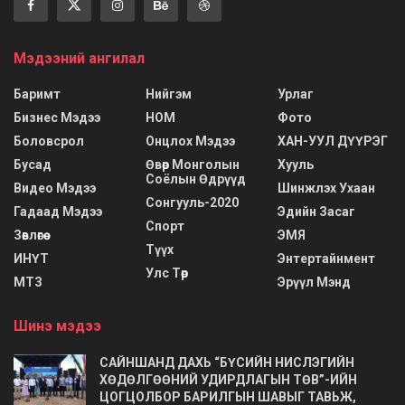
Мэдээний ангилал
Баримт
Нийгэм
Урлаг
Бизнес Мэдээ
НОМ
Фото
Боловсрол
Онцлох Мэдээ
ХАН-УУЛ ДҮҮРЭГ
Бусад
Өвөр Монголын
Хууль
Соёлын Өдрүүд
Видео Мэдээ
Шинжлэх Ухаан
Сонгууль-2020
Гадаад Мэдээ
Эдийн Засаг
Спорт
Зөвлөгөө
ЭМЯ
Түүх
ИНҮТ
Энтертайнмент
Улс Төр
МТЗ
Эрүүл Мэнд
Шинэ мэдээ
САЙНШАНД ДАХЬ “БҮСИЙН НИСЛЭГИЙН
ХӨДӨЛГӨӨНИЙ УДИРДЛАГЫН ТӨВ”-ИЙН
ЦОГЦОЛБОР БАРИЛГЫН ШАВЫГ ТАВЬЖ,