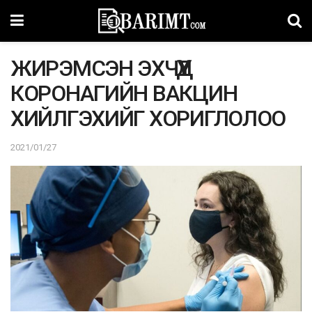
ЖИРЭМСЭН ЭХЧҮҮД
КОРОНАГИЙН ВАКЦИН
ХИЙЛГЭХИЙГ ХОРИГЛОЛОО
2021/01/27