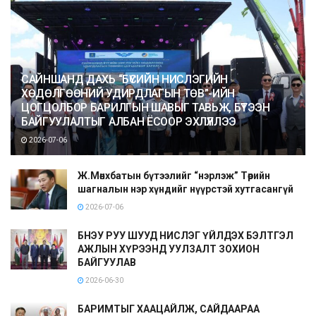
САЙНШАНД ДАХЬ “БҮСИЙН НИСЛЭГИЙН
ХӨДӨЛГӨӨНИЙ УДИРДЛАГЫН ТӨВ”-ИЙН
ЦОГЦОЛБОР БАРИЛГЫН ШАВЫГ ТАВЬЖ, БҮТЭЭН
БАЙГУУЛАЛТЫГ АЛБАН ЁСООР ЭХЛҮҮЛЛЭЭ
2026-07-06
Ж.Мөнхбатын бүтээлийг “нэрлэж” Төрийн
шагналын нэр хүндийг нүүрстэй хутгасангүй
2026-07-06
БНЭУ РУУ ШУУД НИСЛЭГ ҮЙЛДЭХ БЭЛТГЭЛ
АЖЛЫН ХҮРЭЭНД УУЛЗАЛТ ЗОХИОН
БАЙГУУЛАВ
2026-06-30
БАРИМТЫГ ХААЦАЙЛЖ, САЙДААРАА