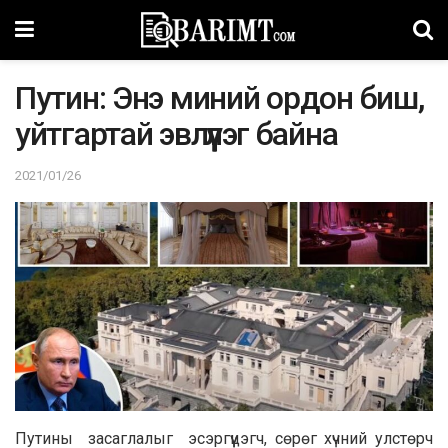
Пyтин: Энэ миний ордон биш,
уйтгартай эвлүүлэг байна
2021/01/26
Путины засаглалыг эсэргүүцэгч, сөрөг хүчний улстөрч