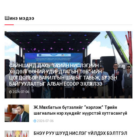
Шинэ мэдээ
САЙНШАНД ДАХЬ “БҮСИЙН НИСЛЭГИЙН
ХӨДӨЛГӨӨНИЙ УДИРДЛАГЫН ТӨВ”-ИЙН
ЦОГЦОЛБОР БАРИЛГЫН ШАВЫГ ТАВЬЖ, БҮТЭЭН
БАЙГУУЛАЛТЫГ АЛБАН ЁСООР ЭХЛҮҮЛЛЭЭ
2026-07-06
Ж.Мөнхбатын бүтээлийг “нэрлэж” Төрийн
шагналын нэр хүндийг нүүрстэй хутгасангүй
2026-07-06
БНЭУ РУУ ШУУД НИСЛЭГ ҮЙЛДЭХ БЭЛТГЭЛ