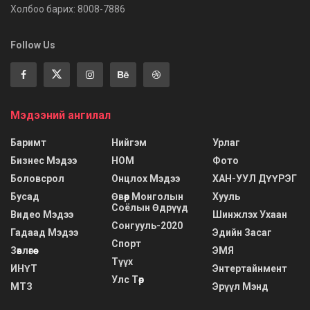
Холбоо барих: 8008-7886
Follow Us
Мэдээний ангилал
Баримт
Нийгэм
Урлаг
Бизнес Мэдээ
НОМ
Фото
Боловсрол
Онцлох Мэдээ
ХАН-УУЛ ДҮҮРЭГ
Бусад
Өвөр Монголын
Хууль
Соёлын Өдрүүд
Видео Мэдээ
Шинжлэх Ухаан
Сонгууль-2020
Гадаад Мэдээ
Эдийн Засаг
Спорт
Зөвлөгөө
ЭМЯ
Түүх
ИНҮТ
Энтертайнмент
Улс Төр
МТЗ
Эрүүл Мэнд