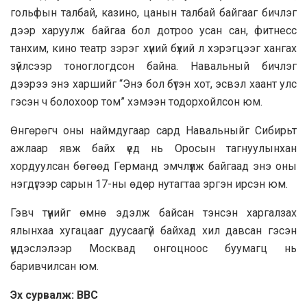
гольфын талбай, казино, цанын талбай байгааг бичлэг
дээр харуулж байгаа бол дотроо усан сан, фитнесс
танхим, кино театр зэрэг хүний бүхий л хэрэгцээг хангах
зүйлсээр тоноглогдсон байна. Навальный бичлэг
дээрээ энэ харшийг “Энэ бол бүтэн хот, эсвэл хаант улс
гэсэн ч болохоор том” хэмээн тодорхойлсон юм.
Өнгөрөгч оны наймдугаар сард Навальныйг Сибирьт
ажлаар явж байх үед нь Оросын тагнуулынхан
хордуулсан бөгөөд Германд эмчлүүлж байгаад энэ оны
нэгдүгээр сарын 17-ны өдөр нутагтаа эргэн ирсэн юм.
Гэвч түүнийг өмнө эдэлж байсан тэнсэн харгалзах
ялынхаа хугацааг дуусаагүй байхад хил давсан гэсэн
үндэслэлээр Москвад онгоцноос буумагц нь
баривчилсан юм.
Э
х сурвалж:
BBC