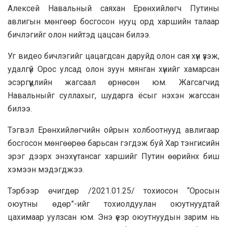
Алексей Навальный саяхан Ерөнхийлөгч Путины
авлигын мөнгөөр босгосон нууц орд харшийн талаар
бичлэгийг олон нийтэд цацсан билээ.
Уг видео бичлэгийг цацагдсан даруйд олон сая хүн үзэж,
удалгүй Орос улсад олон зуун мянган хүнийг хамарсан
эсэргүүцлийн жагсаал өрнөсөн юм. Жагсагчид
Навальныйг суллахыг, шударга ёсыг нэхэн жагссан
билээ.
Тэгвэл Ерөнхийлөгчийн ойрын холбоотнууд авлигаар
босгосон мөнгөөрөө барьсан гэгдэж буй Хар тэнгисийн
эрэг дээрх энэхүү тансаг харшийг Путин өөрийнх биш
хэмээн мэдэгджээ.
Тэрбээр өчигдөр /2021.01.25/ тохиосон “Оросын
оюутны өдөр”-ийг тохиолдуулан оюутнуудтай
цахимаар уулзсан юм. Энэ үеэр оюутнуудын зарим нь