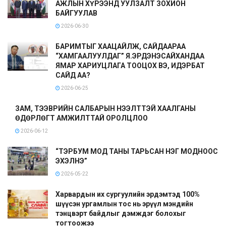
АЖЛЫН ХҮРЭЭНД УУЛЗАЛТ ЗОХИОН
БАЙГУУЛАВ
2026-06-30
БАРИМТЫГ ХААЦАЙЛЖ, САЙДААРАА
“ХАМГААЛУУЛДАГ” Я.ЭРДЭНЭСАЙХАНДАА
ЯМАР ХАРИУЦЛАГА ТООЦОХ ВЭ, ИДЭРБАТ
САЙД АА?
2026-06-25
ЗАМ, ТЭЭВРИЙН САЛБАРЫН НЭЭЛТТЭЙ ХААЛГАНЫ
ӨДӨРЛӨГТ АМЖИЛТТАЙ ОРОЛЦЛОО
2026-06-12
“ТЭРБУМ МОД ТАНЫ ТАРЬСАН НЭГ МОДНООС
ЭХЭЛНЭ”
2026-05-22
Харвардын их сургуулийн эрдэмтэд 100%
шүүсэн ургамлын тос нь эрүүл мэндийн
тэнцвэрт байдлыг дэмждэг болохыг
тогтоожээ