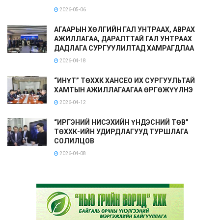
2026-05-06
АГААРЫН ХӨЛГИЙН ГАЛ УНТРААХ, АВРАХ
АЖИЛЛАГАА, ДАРАЛТТАЙ ГАЛ УНТРААХ
ДАДЛАГА СУРГУУЛИЛТАД ХАМРАГДЛАА
2026-04-18
“ИНҮТ” ТӨХХК ХАНСЕО ИХ СУРГУУЛЬТАЙ
ХАМТЫН АЖИЛЛАГААГАА ӨРГӨЖҮҮЛНЭ
2026-04-12
“ИРГЭНИЙ НИСЭХИЙН ҮНДЭСНИЙ ТӨВ”
ТӨХХК-ИЙН УДИРДЛАГУУД ТУРШЛАГА
СОЛИЛЦОВ
2026-04-08