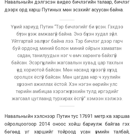
Навальныйн дэлгэсэн видео бичлэгийн талаар, бичлэг
дээрх орд харш Путиных мөн эсэхийг асуусан байна.
Үүний хариуд Путин “Тэр бичлэгийг би үзсэн. Гэхдээ
бүтэн үзэж амжаагүй байна. Энэ бүхэн худал зүйл.
Уйтгартай эвлүүлэг байна лээ. Тэр бичлэг дээр гарч
буй ордонд миний болон миний ойрын хамаатан
садан, танилуудын нэг ч өмч хөрөнгө байхгүй
байсан. Эсэргүүцлийн жагсаалын хувьд цар тахлын
үед хориотой байсан. Мөн насанд хүрээгүй хүүхэд
оролцох ёсгүй байсан. Мөн цагдаа нар ч хуулийн
хүрээнп ажиллах ёстой. Хэн нэгэн өөрийн улс
төрийн амбицаа хэрэгжүүлэхийн тулд иргэдийг
жагсаал цуглаанд турхирах ёсгүй” хэмээн хэлжээ.
Навальныйн хэлснээр Путин тус 17691 метр.кв харшаа
ойролцоогоор 2014 оноос хойш бариулж байгаа гэх
бөгөөд уг харшийг тойроод усан үзмийн талбай,