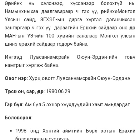
Өөрийнх нь хэлснээр, хүссэнээр болохгүй нь.
Намынхныхаа даалгавараар ч гэх үү, өөрийнхөө Монгол
Улсын сайд, ЗГХЭГ-ын дарга хүртэл дэвшчихсэн
зангаргаар ч гэх үү дараагийн Ерөнхий сайдаар энэ өдөр
МАН-ын УЗ-ийн 100 хувийн саналаар Монгол улсын
шинэ ерөнхий сайдаар тодорч байна.
Ингээд Лувсаннамсрайн Оюун-Эрдэн-ийн товч
намтрыг хүргэж байна.
Овог нэр:
Хурц овогт Лувсаннамсрайн Оюун-Эрдэнэ
Төрсөн он, сар, өдөр:
1980.06.29
Гэр бүл:
Ам бүл 5 эхнэр хүүхдүүдийн хамт амьдардаг
Боловсрол:
1998 онд Хэнтий аймгийн Бэрх хотын Ерөнхий
боловсролын сургууль