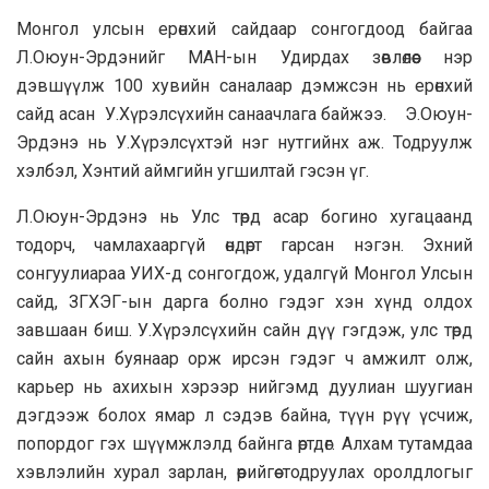
Монгол улсын ерөнхий сайдаар сонгогдоод байгаа
Л.Оюун-Эрдэнийг МАН-ын Удирдах зөвлөлөөс нэр
дэвшүүлж 100 хувийн саналаар дэмжсэн нь ерөнхий
сайд асан У.Хүрэлсүхийн санаачлага байжээ. Э.Оюун-
Эрдэнэ нь У.Хүрэлсүхтэй нэг нутгийнх аж. Тодруулж
хэлбэл, Хэнтий аймгийн угшилтай гэсэн үг.
Л.Оюун-Эрдэнэ нь Улс төрд асар богино хугацаанд
тодорч, чамлахааргүй өндөрт гарсан нэгэн. Эхний
сонгуулиараа УИХ-д сонгогдож, удалгүй Монгол Улсын
сайд, ЗГХЭГ-ын дарга болно гэдэг хэн хүнд олдох
завшаан биш. У.Хүрэлсүхийн сайн дүү гэгдэж, улс төрд
сайн ахын буянаар орж ирсэн гэдэг ч амжилт олж,
карьер нь ахихын хэрээр нийгэмд дуулиан шуугиан
дэгдээж болох ямар л сэдэв байна, түүн рүү үсчиж,
попордог гэх шүүмжлэлд байнга өртдөг. Алхам тутамдаа
хэвлэлийн хурал зарлан, өөрийгөө тодруулах оролдлогыг