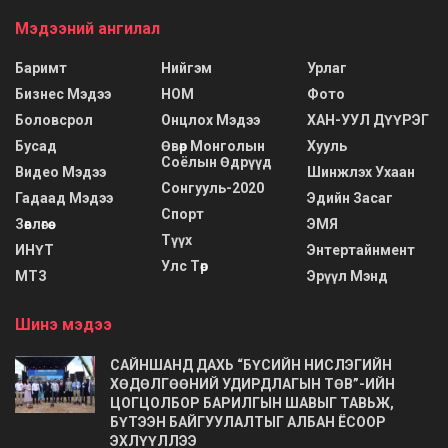
Мэдээний ангилал
Баримт
Нийгэм
Урлаг
Бизнес Мэдээ
НОМ
Фото
Боловсрол
Онцлох Мэдээ
ХАН-УУЛ ДҮҮРЭГ
Бусад
Өвөр Монголын
Хууль
Соёлын Өдрүүд
Видео Мэдээ
Шинжлэх Ухаан
Сонгууль-2020
Гадаад Мэдээ
Эдийн Засаг
Спорт
Зөвлөгөө
ЭМЯ
Түүх
ИНҮТ
Энтертайнмент
Улс Төр
МТЗ
Эрүүл Мэнд
Шинэ мэдээ
САЙНШАНД ДАХЬ “БҮСИЙН НИСЛЭГИЙН
ХӨДӨЛГӨӨНИЙ УДИРДЛАГЫН ТӨВ”-ИЙН
ЦОГЦОЛБОР БАРИЛГЫН ШАВЫГ ТАВЬЖ,
БҮТЭЭН БАЙГУУЛАЛТЫГ АЛБАН ЁСООР
ЭХЛҮҮЛЛЭЭ