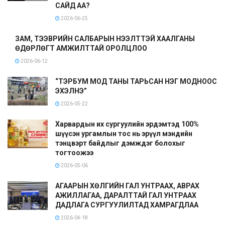
САЙД АА?
2026-06-25
ЗАМ, ТЭЭВРИЙН САЛБАРЫН НЭЭЛТТЭЙ ХААЛГАНЫ
ӨДӨРЛӨГТ АМЖИЛТТАЙ ОРОЛЦЛОО
2026-06-12
“ТЭРБУМ МОД ТАНЫ ТАРЬСАН НЭГ МОДНООС
ЭХЭЛНЭ”
2026-05-22
Харвардын их сургуулийн эрдэмтэд 100%
шүүсэн ургамлын тос нь эрүүл мэндийн
тэнцвэрт байдлыг дэмждэг болохыг
тогтоожээ
2026-05-06
АГААРЫН ХӨЛГИЙН ГАЛ УНТРААХ, АВРАХ
АЖИЛЛАГАА, ДАРАЛТТАЙ ГАЛ УНТРААХ
ДАДЛАГА СУРГУУЛИЛТАД ХАМРАГДЛАА
2026-04-18