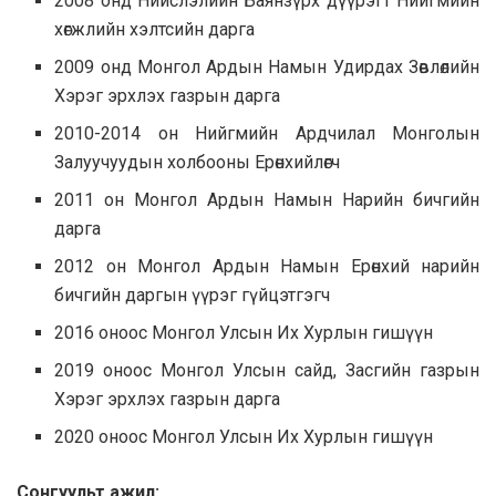
2008 онд Нийслэлийн Баянзүрх дүүрэгт Нийгмийн
хөгжлийн хэлтсийн дарга
2009 онд Монгол Ардын Намын Удирдах Зөвлөлийн
Хэрэг эрхлэх газрын дарга
2010-2014 он Нийгмийн Ардчилал Монголын
Залуучуудын холбооны Ерөнхийлөгч
2011 он Монгол Ардын Намын Нарийн бичгийн
дарга
2012 он Монгол Ардын Намын Ерөнхий нарийн
бичгийн даргын үүрэг гүйцэтгэгч
2016 оноос Монгол Улсын Их Хурлын гишүүн
2019 оноос Монгол Улсын сайд, Засгийн газрын
Хэрэг эрхлэх газрын дарга
2020 оноос Монгол Улсын Их Хурлын гишүүн
Сонгуульт ажил: