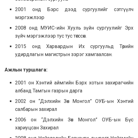
2001 онд Бэрс дээд сургуулийг сэтгүүлч
мэргэжлээр
2008 онд МУИС-ийн Хууль зүйн сургуулийг Эрх
зүйч мэргэжлээр тус тус төгссөн.
2015 онд Харвардын Их сургуульд Төрийн
удирдлагын магистрын зэрэг хамгаалсан.
Ажлын туршлага:
2001 он Хэнтий аймгийн Бэрх хотын захирагчийн
албанд Тамгын газрын дарга
2002 он “Дэлхийн Зөн Монгол” ОУБ-ын Хэнтий
салбарын захирал
2006 он “Дэлхийн Зөн Монгол” ОУБ-ын Бүс
хариуцсан Захирал