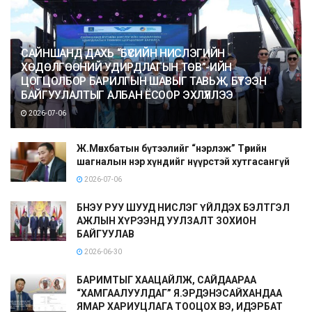
САЙНШАНД ДАХЬ “БҮСИЙН НИСЛЭГИЙН
ХӨДӨЛГӨӨНИЙ УДИРДЛАГЫН ТӨВ”-ИЙН
ЦОГЦОЛБОР БАРИЛГЫН ШАВЫГ ТАВЬЖ, БҮТЭЭН
БАЙГУУЛАЛТЫГ АЛБАН ЁСООР ЭХЛҮҮЛЛЭЭ
2026-07-06
Ж.Мөнхбатын бүтээлийг “нэрлэж” Төрийн
шагналын нэр хүндийг нүүрстэй хутгасангүй
2026-07-06
БНЭУ РУУ ШУУД НИСЛЭГ ҮЙЛДЭХ БЭЛТГЭЛ
АЖЛЫН ХҮРЭЭНД УУЛЗАЛТ ЗОХИОН
БАЙГУУЛАВ
2026-06-30
БАРИМТЫГ ХААЦАЙЛЖ, САЙДААРАА
“ХАМГААЛУУЛДАГ” Я.ЭРДЭНЭСАЙХАНДАА
ЯМАР ХАРИУЦЛАГА ТООЦОХ ВЭ, ИДЭРБАТ