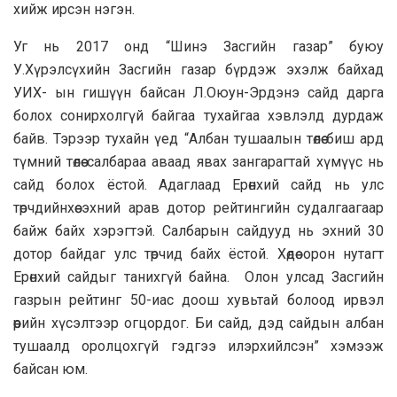
хийж ирсэн нэгэн.
Уг нь 2017 онд “Шинэ Засгийн газар” буюу
У.Хүрэлсүхийн Засгийн газар бүрдэж эхэлж байхад
УИХ- ын гишүүн байсан Л.Оюун-Эрдэнэ сайд дарга
болох сонирхолгүй байгаа тухайгаа хэвлэлд дурдаж
байв. Тэрээр тухайн үед “Албан тушаалын төлөө биш ард
түмний төлөө салбараа аваад явах зангарагтай хүмүүс нь
сайд болох ёстой. Адаглаад Ерөнхий сайд нь улс
төрчдийнхөө эхний арав дотор рейтингийн судалгаагаар
байж байх хэрэгтэй. Салбарын сайдууд нь эхний 30
дотор байдаг улс төрчид байх ёстой. Хөдөө орон нутагт
Ерөнхий сайдыг танихгүй байна. Олон улсад Засгийн
газрын рейтинг 50-иас доош хувьтай болоод ирвэл
өөрийн хүсэлтээр огцордог. Би сайд, дэд сайдын албан
тушаалд оролцохгүй гэдгээ илэрхийлсэн” хэмээж
байсан юм.