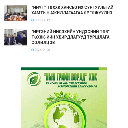
“ИНҮТ” ТӨХХК ХАНСЕО ИХ СУРГУУЛЬТАЙ
ХАМТЫН АЖИЛЛАГААГАА ӨРГӨЖҮҮЛНЭ
2026-04-12
“ИРГЭНИЙ НИСЭХИЙН ҮНДЭСНИЙ ТӨВ”
ТӨХХК-ИЙН УДИРДЛАГУУД ТУРШЛАГА
СОЛИЛЦОВ
2026-04-08