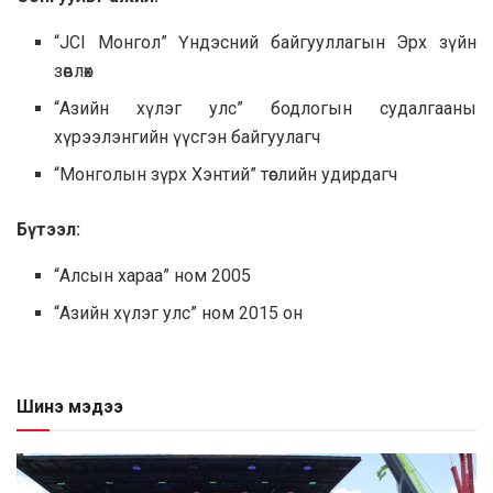
“JCI Монгол” Үндэсний байгууллагын Эрх зүйн
зөвлөх
“Азийн хүлэг улс” бодлогын судалгааны
хүрээлэнгийн үүсгэн байгуулагч
“Монголын зүрх Хэнтий” төслийн удирдагч
Бүтээл:
“Алсын хараа” ном 2005
“Азийн хүлэг улс” ном 2015 он
Шинэ мэдээ