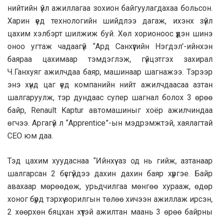
нийтийн үйл ажиллагаа зохион байгуулагдахаа больсон.
Харин үед технологийн шийдлээ дагаж, ихэнх зүйл
цахим хэлбэрт шилжиж буй. Хөл хорионоос үүдэн шинэ
оноо угтаж чадаагүй “Ард Санхүүгийн Нэгдэл’-ийнхэн
баяраа цахимаар тэмдэглэж, гүйцэтгэх захирал
Ч.Ганхуяг ажилчдаа баяр, машинаар шагнажээ. Тэрээр
энэ хүнд цаг үед компанийн нийт ажилчдаасаа азтан
шалгаруулж, тэр дундаас супер шагнал болох 3 өрөө
байр, Renault Kaptur автомашиныг хоёр ажилчиндаа
өгчээ. Аргагүй л “Apprentice”-ын мэдрэмжтэй, хаялагтай
CEO юм даа.
Тэд цахим хуудаснаа “Ийнхүү аз од нь гийж, азтанаар
шалгарсан 2 бүсгүйдээ дахин дахин баяр хүргэе. Байр
авахаар мөрөөдөж, урьдчилгаа мөнгөө хурааж, өдөр
хоног бүрд тэрхүү зорилгын төлөө хичээн ажиллаж ирсэн,
2 хөөрхөн бяцхан хүүтэй ажилтан маань 3 өрөө байрны