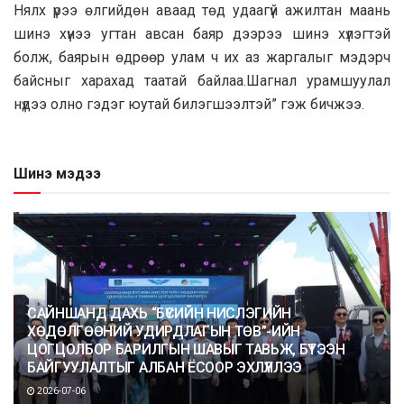
Нялх үрээ өлгийдөн аваад төд удаагүй ажилтан маань
шинэ хүнээ угтан авсан баяр дээрээ шинэ хүлэгтэй
болж, баярын өдрөөр улам ч их аз жаргалыг мэдэрч
байсныг харахад таатай байлаа.Шагнал урамшуулал
нүдээ олно гэдэг юутай билэгшээлтэй” гэж бичжээ.
Шинэ мэдээ
САЙНШАНД ДАХЬ “БҮСИЙН НИСЛЭГИЙН
ХӨДӨЛГӨӨНИЙ УДИРДЛАГЫН ТӨВ”-ИЙН
ЦОГЦОЛБОР БАРИЛГЫН ШАВЫГ ТАВЬЖ, БҮТЭЭН
БАЙГУУЛАЛТЫГ АЛБАН ЁСООР ЭХЛҮҮЛЛЭЭ
2026-07-06