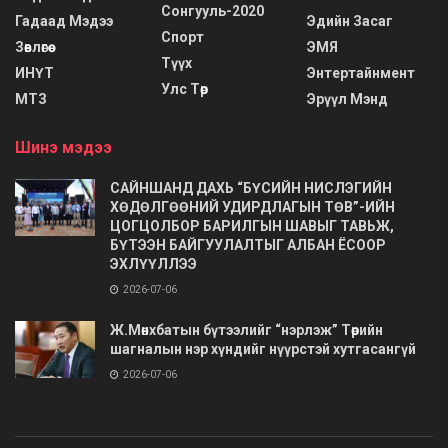
Сонгууль-2020
Гадаад Мэдээ
Эдийн Засаг
Спорт
Зөвлөгөө
ЭМЯ
Түүх
ИНҮТ
Энтертайнмент
Улс Төр
МТЗ
Эрүүл Мэнд
Шинэ мэдээ
САЙНШАНД ДАХЬ “БҮСИЙН НИСЛЭГИЙН
ХӨДӨЛГӨӨНИЙ УДИРДЛАГЫН ТӨВ”-ИЙН
ЦОГЦОЛБОР БАРИЛГЫН ШАВЫГ ТАВЬЖ,
БҮТЭЭН БАЙГУУЛАЛТЫГ АЛБАН ЁСООР
ЭХЛҮҮЛЛЭЭ
2026-07-06
Ж.Мөнхбатын бүтээлийг “нэрлэж” Төрийн
шагналын нэр хүндийг нүүрстэй хутгасангүй
2026-07-06