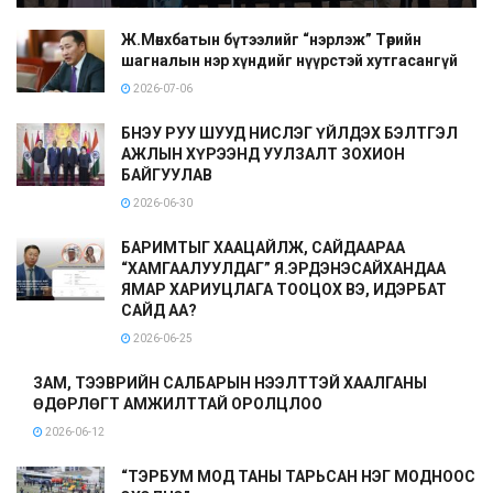
Ж.Мөнхбатын бүтээлийг “нэрлэж” Төрийн
шагналын нэр хүндийг нүүрстэй хутгасангүй
2026-07-06
БНЭУ РУУ ШУУД НИСЛЭГ ҮЙЛДЭХ БЭЛТГЭЛ
АЖЛЫН ХҮРЭЭНД УУЛЗАЛТ ЗОХИОН
БАЙГУУЛАВ
2026-06-30
БАРИМТЫГ ХААЦАЙЛЖ, САЙДААРАА
“ХАМГААЛУУЛДАГ” Я.ЭРДЭНЭСАЙХАНДАА
ЯМАР ХАРИУЦЛАГА ТООЦОХ ВЭ, ИДЭРБАТ
САЙД АА?
2026-06-25
ЗАМ, ТЭЭВРИЙН САЛБАРЫН НЭЭЛТТЭЙ ХААЛГАНЫ
ӨДӨРЛӨГТ АМЖИЛТТАЙ ОРОЛЦЛОО
2026-06-12
“ТЭРБУМ МОД ТАНЫ ТАРЬСАН НЭГ МОДНООС