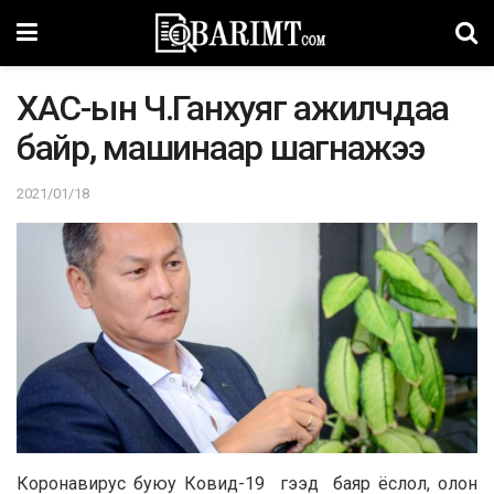
ХАС-ын Ч.Ганхуяг ажилчдаа
байр, машинаар шагнажээ
2021/01/18
Коронавирус буюу Ковид-19 гээд баяр ёслол, олон