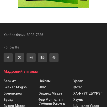
Холбоо барих: 8008-7886
Follow Us
Мэдээний ангилал
Баримт
Нийгэм
Урлаг
Бизнес Мэдээ
НОМ
Фото
Боловсрол
Онцлох Мэдээ
ХАН-УУЛ ДҮҮРЭГ
Бусад
Өвөр Монголын
Хууль
Соёлын Өдрүүд
Видео Мэдээ
Шинжлэх Ухаан