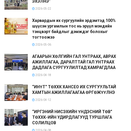
ЭХЭЛНЭ”
2026-05-22
Харвардын их сургуулийн эрдэмтэд 100%
шүүсэн ургамлын тос нь эрүүл мэндийн
тэнцвэрт байдлыг дэмждэг болохыг
тогтоожээ
2026-05-06
АГААРЫН ХӨЛГИЙН ГАЛ УНТРААХ, АВРАХ
АЖИЛЛАГАА, ДАРАЛТТАЙ ГАЛ УНТРААХ
ДАДЛАГА СУРГУУЛИЛТАД ХАМРАГДЛАА
2026-04-18
“ИНҮТ” ТӨХХК ХАНСЕО ИХ СУРГУУЛЬТАЙ
ХАМТЫН АЖИЛЛАГААГАА ӨРГӨЖҮҮЛНЭ
2026-04-12
“ИРГЭНИЙ НИСЭХИЙН ҮНДЭСНИЙ ТӨВ”
ТӨХХК-ИЙН УДИРДЛАГУУД ТУРШЛАГА
СОЛИЛЦОВ
2026-04-08