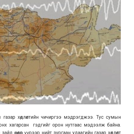
н газар хөдлөлтийн чичиргээ мэдрэгджээ. Тус сумын
онх хагарсан гэдгийг орон нутгаас мэдээлж байна.
йд өнөөдөр үүрээр нийт зургаан удаагийн газар хөдлөлт