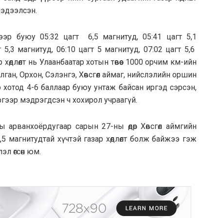
мэдээлсэн.
үрээр буюу 05:32 цагт 6,5 магнитуд, 05:41 цагт 5,1
т 5,3 магнитуд, 06:10 цагт 5 магнитуд, 07:02 цагт 5,6
 хөдлөлт нь Улаанбаатар хотын төвөөс 1000 орчим км-ийн
лган, Орхон, Сэлэнгэ, Хөвсгөл аймаг, нийслэлийн оршин
 хотод 4-6 баллаар буюу унтаж байсан иргэд сэрсэн,
ргээр мэдрэгдсэн ч хохирол учраагүй.
 арванхоёрдугаар сарын 27-ны өдөр Хөвсгөл аймгийн
,5 магнитудтай хүчтэй газар хөдлөлт болж байжээ гэж
л өгсөн юм.