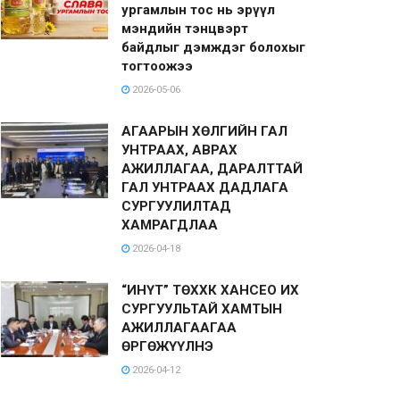
ургамлын тос нь эрүүл
мэндийн тэнцвэрт
байдлыг дэмждэг болохыг
тогтоожээ
2026-05-06
АГААРЫН ХӨЛГИЙН ГАЛ
УНТРААХ, АВРАХ
АЖИЛЛАГАА, ДАРАЛТТАЙ
ГАЛ УНТРААХ ДАДЛАГА
СУРГУУЛИЛТАД
ХАМРАГДЛАА
2026-04-18
“ИНҮТ” ТӨХХК ХАНСЕО ИХ
СУРГУУЛЬТАЙ ХАМТЫН
АЖИЛЛАГААГАА
ӨРГӨЖҮҮЛНЭ
2026-04-12