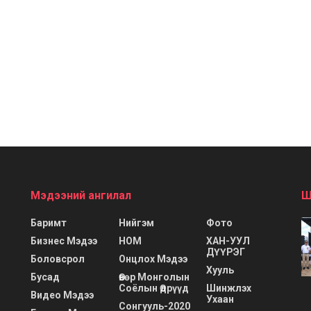
Мэдээний ангилал
Ш
Баримт
Нийгэм
Фото
Бизнес Мэдээ
НОМ
ХАН-УУЛ
ДҮҮРЭГ
Боловсрол
Онцлох Мэдээ
Хууль
Бусад
Өвөр Монголын
Соёлын Өдрүүд
Шинжлэх
Видео Мэдээ
Ухаан
Сонгууль-2020