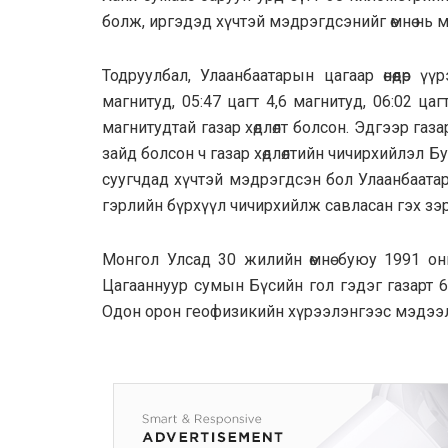
болж, иргэдэд хүчтэй мэдрэгдсэнийг өмнө нь 
Тодруулбал, Улаанбаатарын цагаар өнөөдөр ү
магнитуд, 05:47 цагт 4,6 магнитуд, 06:02 цаг
магнитудтай газар хөдлөлт болсон. Эдгээр газар
зайд болсон ч газар хөдлөлтийн чичирхийлэл Бу
суугчдад хүчтэй мэдрэгдсэн бол Улаанбаатар
гэрлийн бүрхүүл чичирхийлж савласан гэх зэ
Монгол Улсад 30 жилийн өмнө буюу 1991 оны
Цагааннуур сумын Бүсийн гол гэдэг газарт 6
Одон орон геофизикийн хүрээлэнгээс мэдээлэ