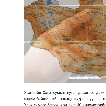
Хөвсгөлийн Ханх сумын нутаг дэвсгэрт дахи
зарим байшингийн хананд цууралт үүсэж, ц
Ханх сумаас баруун урд зүгт 30 километрийн за