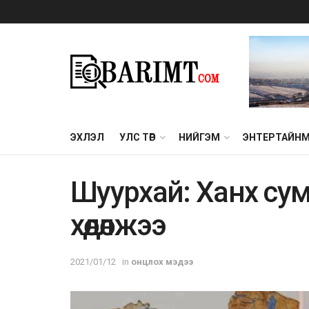
ЭХЛЭЛ
УЛС ТӨР
НИЙГЭМ
ЭНТЕРТАЙН
Шуурхай: Ханх сум
хөдөлжээ
2021/01/12
in
онцлох мэдээ