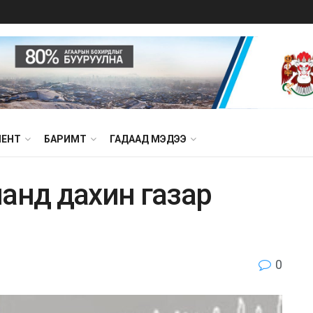
МЕНТ
БАРИМТ
ГАДААД МЭДЭЭ
анд дахин газар
0