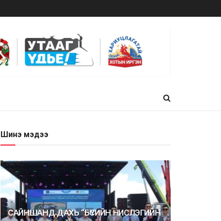
Шинэ мэдээ
САЙНШАНД ДАХЬ “БҮСИЙН НИСЛЭГИЙН