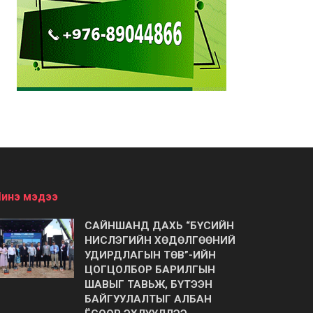
инэ мэдээ
САЙНШАНД ДАХЬ “БҮСИЙН
НИСЛЭГИЙН ХӨДӨЛГӨӨНИЙ
УДИРДЛАГЫН ТӨВ”-ИЙН
ЦОГЦОЛБОР БАРИЛГЫН
ШАВЫГ ТАВЬЖ, БҮТЭЭН
БАЙГУУЛАЛТЫГ АЛБАН