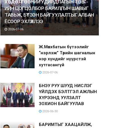
ХӨДӨЛГӨӨНИЙ УДИРДЛАГЫН ТӨВ”-
ИЙН ЦОГЦОЛБОР БАРИЛГЫН ШАВЫГ
ТАВЬЖ, БҮТЭЭН БАЙГУУЛАЛТЫГ АЛБАН
ЁСООР ЭХЛҮҮЛЛЭЭ
2026-07-06
Ж.Мөнхбатын бүтээлийг
“нэрлэж” Төрийн шагналын
нэр хүндийг нүүрстэй
хутгасангүй
2026-07-06
БНЭУ РУУ ШУУД НИСЛЭГ
ҮЙЛДЭХ БЭЛТГЭЛ АЖЛЫН
ХҮРЭЭНД УУЛЗАЛТ
ЗОХИОН БАЙГУУЛАВ
2026-06-30
БАРИМТЫГ ХААЦАЙЛЖ,