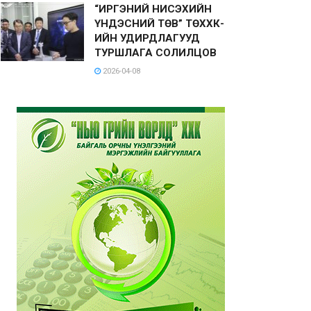
“ИРГЭНИЙ НИСЭХИЙН
ҮНДЭСНИЙ ТӨВ” ТӨХХК-
ИЙН УДИРДЛАГУУД
ТУРШЛАГА СОЛИЛЦОВ
2026-04-08