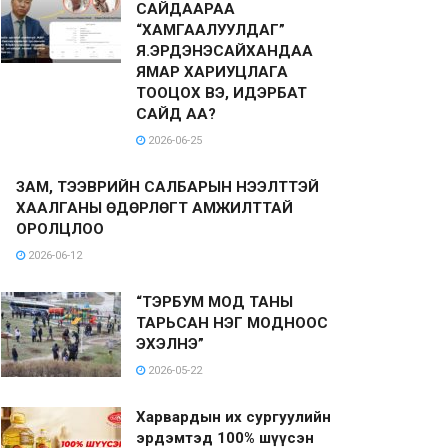
САЙДААРАА
“ХАМГААЛУУЛДАГ”
Я.ЭРДЭНЭСАЙХАНДАА
ЯМАР ХАРИУЦЛАГА
ТООЦОХ ВЭ, ИДЭРБАТ
САЙД АА?
2026-06-25
ЗАМ, ТЭЭВРИЙН САЛБАРЫН НЭЭЛТТЭЙ
ХААЛГАНЫ ӨДӨРЛӨГТ АМЖИЛТТАЙ
ОРОЛЦЛОО
2026-06-12
“ТЭРБУМ МОД ТАНЫ
ТАРЬСАН НЭГ МОДНООС
ЭХЭЛНЭ”
2026-05-22
Харвардын их сургуулийн
эрдэмтэд 100% шүүсэн