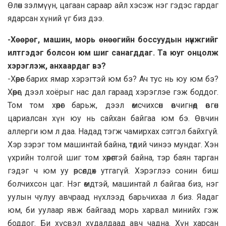
Өлөн зэлмүүн, цагаан сараар айл хэсэж нэг гэдэс гардаг
ядарсан хүний үг биз дээ.
-Хөөрөг, машин, морь өнөөгийн боссуудын нүнжгийг
илтгэдэг болсон юм шиг санагддаг. Та юуг онцолж
хэрэглэж, анхаардаг вэ?
-Хөөрөг барих ямар хэрэгтэй юм бэ? Ач тус нь юу юм бэ?
Хөөрөг, дээл хоёрыг нас дал гараад хэрэглэе гэж боддог.
Том том хөөрөг барьж, дээл өмсчихсөн өвчигнөөд өвгөн
цариалсан хүн юу нь сайхан байгаа юм бэ. Өвчин
аллерги юм л даа. Надад тэгж чамирхах сэтгэл байхгүй.
Хэр зэрэг том машинтай байна, төдий чинээ мундаг. Хэн
үхрийн толгой шиг том хөөрөгтэй байна, тэр баян тарган
гэдэг ч юм уу өрсөлдөх утгагүй. Хэрэглээ сонин биш
болчихсон цаг. Нэг өмдтэй, машинтай л байгаа биз, нэг
уулын чулуу авчраад нүхлээд барьчихаа л биз. Яадаг
юм, би уулаар явж байгаад морь харвал минийх гэж
боддог. Би хүсвэл худалдаад авч чадна. Хүн харсан