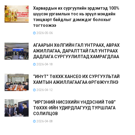
Харвардын их сургуулийн эрдэмтэд 100%
шүүсэн ургамлын тос нь эрүүл мэндийн
тэнцвэрт байдлыг дэмждэг болохыг
тогтоожээ
2026-05-06
АГААРЫН ХӨЛГИЙН ГАЛ УНТРААХ, АВРАХ
АЖИЛЛАГАА, ДАРАЛТТАЙ ГАЛ УНТРААХ
ДАДЛАГА СУРГУУЛИЛТАД ХАМРАГДЛАА
2026-04-18
“ИНҮТ” ТӨХХК ХАНСЕО ИХ СУРГУУЛЬТАЙ
ХАМТЫН АЖИЛЛАГААГАА ӨРГӨЖҮҮЛНЭ
2026-04-12
“ИРГЭНИЙ НИСЭХИЙН ҮНДЭСНИЙ ТӨВ”
ТӨХХК-ИЙН УДИРДЛАГУУД ТУРШЛАГА
СОЛИЛЦОВ
2026-04-08