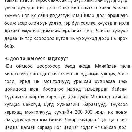
тамхи, зэвсэг зарж баяжсан хүмүүс хамгийн сүүлд бүгд
үхэж дуусдаг биз дээ. Спиртийн наймаа хийж байсан
хүмүүс нэг их сайн явдаггүй юм билээ дээ. Архинаас
болж асар олон хүн үхлээ, гэр бүл саллаа, хүүхэд өнчирлөө.
Архийг хөхүүлэн дэмжиж хөрөнгөжих гээд байгаа хүмүүс
дараа нь тэр хэрээрээ нүгэл нь үр хүүхэд дээр нь ирэх
байх.
-Одоо та юм оёж чадах уу?
-Би оймсоо цоорохоор оёод өмсдөг. Манайхан төрлөө
мэдэхгүй донгосдог, нэг хэсэг нь од, нөгөө нь улстөрч, босс
гээд. Урьд нь монголчууд уранхай хувцасаа нөхөж
цойлдоод өмсөөд, боорцгоо идээд амьдардаг байсан.
Түүнийгээ мартах хэрэггүй. Дэлгүүрт Монголд хийсэн
хувцас байхгүй, бүгд хужаагийн бараанууд. Түүхээс
харахад монголчууд сүүлийн 200-300 жил их зовж
амьдарч ирсэн юм билээ. Ямар сайндаа “Цаг цагт нэг
цадна, цагаан сараар нэг цадна” гэдэг үг байхав дээ.