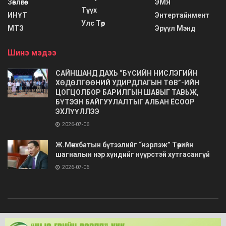
Зөвлөгөө
ЭМЯ
Түүх
ИНҮТ
Энтертайнмент
Улс Төр
МТЗ
Эрүүл Мэнд
Шинэ мэдээ
САЙНШАНД ДАХЬ “БҮСИЙН НИСЛЭГИЙН
ХӨДӨЛГӨӨНИЙ УДИРДЛАГЫН ТӨВ”-ИЙН
ЦОГЦОЛБОР БАРИЛГЫН ШАВЫГ ТАВЬЖ,
БҮТЭЭН БАЙГУУЛАЛТЫГ АЛБАН ЁСООР
ЭХЛҮҮЛЛЭЭ
2026-07-06
Ж.Мөнхбатын бүтээлийг “нэрлэж” Төрийн
шагналын нэр хүндийг нүүрстэй хутгасангүй
2026-07-06
© 2020
Barimt.com
- Зохиогчийн эрх хуулиар хамгаалагдсан. Загварыг