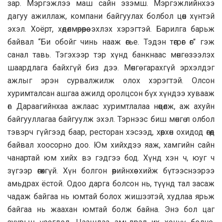
зар. Мэргэжлээ маш сайн эзэмш. Мэргэжлийнхээ
дагуу ажиллаж, компани байгуулах болбол цөөн хүнтэй
эхэл. Хоёрт, хөдөлмөрөөрөө эхлэх хэрэгтэй. Барилга барьж
байвал “Би обойг чинь нааж өгье. Тэдэн төгрөг өг” гэж
санал тавь. Тэгэхээр тэр хүнд банкнаас мөнгө зээлэх
шаардлага байхгүй биз дээ. Мөнгө гарахгүй эрхэлдэг
ажлыг эрэн сурвалжилж олох хэрэгтэй. Олсон
хуримталсан ашгаа ажилд оролцсон бүх хүндээ хувааж
өг. Дараагийнхаа ажлаас хуримтлалаа нөөцөлж, аж ахуйн
байгууллагаа байгуулж эхэл. Тэрнээс биш мөнгө л олбол
тэвэрч гүйгээд баар, ресторан хэсээд, хөөрхөн охидод өгөөд
байвал хоосорно доо. Юм хийхдээ яаж, хамгийн сайн
чанартай юм хийх вэ гэдгээ бод. Хүнд хэн ч, юуг ч
зүгээр өгөхгүй. Хүн болгон өөрийнхөө хийж бүтээснээрээ
амьдрах ёстой. Одоо дарга болсон нь, түүнд тал засаж
чадаж байгаа нь юмтай болох жишээтэй, худлаа ярьж
байгаа нь жаахан юмтай болж байна. Энэ бол цаг