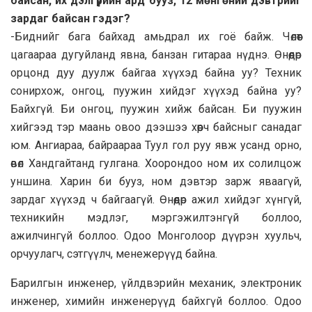
байсан, их дэлгүүрийн ард бууз, 12 мөнгөний дэвтрийг
зардаг байсан гэдэг?
-Биднийг бага байхад амьдрал их гоё байж. Чөлөөт
цагаараа дугуйланд явна, банзан гитараа нүднэ. Өнөөдөр
орцонд дуу дуулж байгаа хүүхэд байна уу? Техник
сонирхож, онгоц, пуужин хийдэг хүүхэд байна уу?
Байхгүй. Би онгоц, пуужин хийж байсан. Би пуужин
хийгээд тэр маань овоо дээшээ хөөрч байсныг санадаг
юм. Ангиараа, байраараа Туул гол руу явж усанд орно,
өвөл Хандгайтанд гулгана. Хоорондоо ном их солилцож
уншина. Харин би бууз, ном дэвтэр зарж яваагүй,
зардаг хүүхэд ч байгаагүй. Өнөөдөр ажил хийдэг хүнгүй,
техникийн мэдлэг, мэргэжилтэнгүй боллоо,
ажилчингүй боллоо. Одоо Монголоор дүүрэн хуульч,
орчуулагч, сэтгүүлч, менежерүүд байна.
Барилгын инженер, үйлдвэрийн механик, электроник
инженер, химийн инженерүүд байхгүй боллоо. Одоо