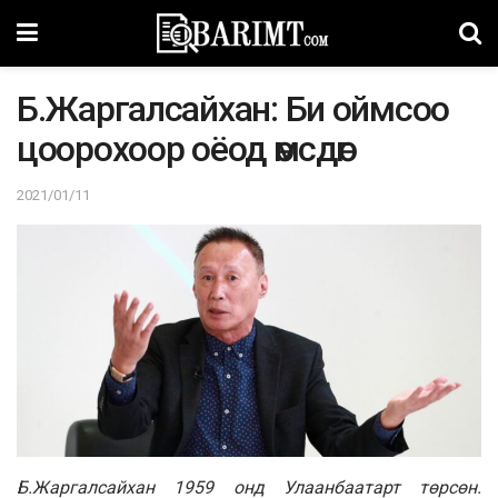
Б.Жаргалсайхан: Би оймсоо
цоорохоор оёод өмсдөг
2021/01/11
Б.Жаргалсайхан 1959 онд Улаанбаатарт төрсөн.