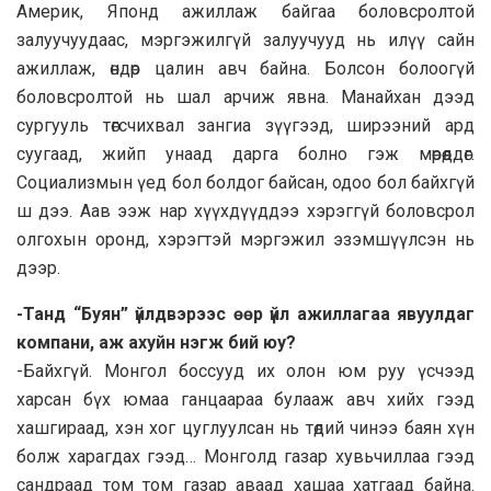
Америк, Японд ажиллаж байгаа боловсролтой
залуучуудаас, мэргэжилгүй залуучууд нь илүү сайн
ажиллаж, өндөр цалин авч байна. Болсон болоогүй
боловсролтой нь шал арчиж явна. Манайхан дээд
сургууль төгсчихвал зангиа зүүгээд, ширээний ард
суугаад, жийп унаад дарга болно гэж мөрөөддөг.
Социализмын үед бол болдог байсан, одоо бол байхгүй
ш дээ. Аав ээж нар хүүхдүүддээ хэрэггүй боловсрол
олгохын оронд, хэрэгтэй мэргэжил эзэмшүүлсэн нь
дээр.
-Танд “Буян” үйлдвэрээс өөр үйл ажиллагаа явуулдаг
компани, аж ахуйн нэгж бий юу?
-Байхгүй. Монгол боссууд их олон юм руу үсчээд
харсан бүх юмаа ганцаараа булааж авч хийх гээд
хашгираад, хэн хог цуглуулсан нь төдий чинээ баян хүн
болж харагдах гээд… Монголд газар хувьчиллаа гээд
сандраад том том газар аваад хашаа хатгаад байна.