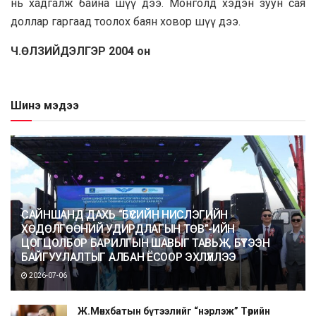
нь хадгалж байна шүү дээ. Монголд хэдэн зуун сая
доллар гаргаад тоолох баян ховор шүү дээ.
Ч.ӨЛЗИЙДЭЛГЭР 2004 он
Шинэ мэдээ
САЙНШАНД ДАХЬ “БҮСИЙН НИСЛЭГИЙН
ХӨДӨЛГӨӨНИЙ УДИРДЛАГЫН ТӨВ”-ИЙН
ЦОГЦОЛБОР БАРИЛГЫН ШАВЫГ ТАВЬЖ, БҮТЭЭН
БАЙГУУЛАЛТЫГ АЛБАН ЁСООР ЭХЛҮҮЛЛЭЭ
2026-07-06
Ж.Мөнхбатын бүтээлийг “нэрлэж” Төрийн