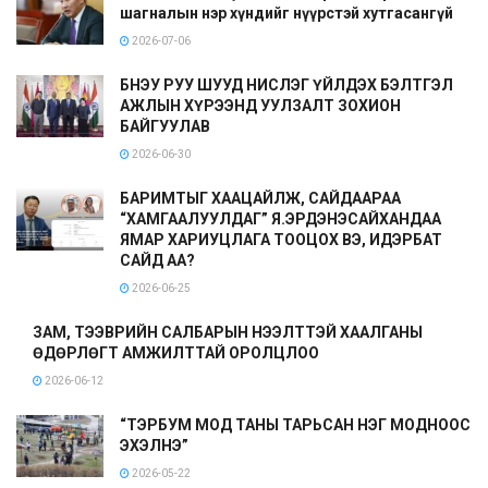
шагналын нэр хүндийг нүүрстэй хутгасангүй
2026-07-06
БНЭУ РУУ ШУУД НИСЛЭГ ҮЙЛДЭХ БЭЛТГЭЛ
АЖЛЫН ХҮРЭЭНД УУЛЗАЛТ ЗОХИОН
БАЙГУУЛАВ
2026-06-30
БАРИМТЫГ ХААЦАЙЛЖ, САЙДААРАА
“ХАМГААЛУУЛДАГ” Я.ЭРДЭНЭСАЙХАНДАА
ЯМАР ХАРИУЦЛАГА ТООЦОХ ВЭ, ИДЭРБАТ
САЙД АА?
2026-06-25
ЗАМ, ТЭЭВРИЙН САЛБАРЫН НЭЭЛТТЭЙ ХААЛГАНЫ
ӨДӨРЛӨГТ АМЖИЛТТАЙ ОРОЛЦЛОО
2026-06-12
“ТЭРБУМ МОД ТАНЫ ТАРЬСАН НЭГ МОДНООС
ЭХЭЛНЭ”
2026-05-22