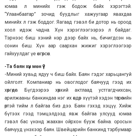
юмаа л минийх гэж бодож байх хэрэгтэй.
“Улаанбаатар” зочид буудлыг хажуугаар явахдаа
минийх л гэж боддог. Яагаад гэвэл би дотор нь ороод
хоол идэж чадна. Хүн хэрэглээгээрээ л байдаг.
Тэрнээс биш хэний нэр дээр байх нь, бичигдсэн нь
сонин биш. Хүн аар саархан жижиг хэрэглээгээр
гайхуулдаг үе өнгөрсөн.
-Та баян хүн мөн үү?
-Миний хувьд ядуу ч биш байх. Баян гэдэг харьцангуй
ойлголт. Компаниар нь овоглодог баячууд гээд их
хөөргөдөг. Бүгдээрээ хөөрхий актлаад устгагдчихсан,
арилжааны банкиндаа нэг их өндөр хүүтэй хэдэн төгрөгийн
өртэй тийм л байгаа биз дээ. Баян гэхэд хэцүү. Хийж
бүтээх гээд тэмцэлдээд явж байгаа улсууд юмаа
гэвэл бас үнэнд жаахан ойрхон бууж байна. оросын
баячууд үнэхээр баян. Швейцарийн банкинд тэрбумаар