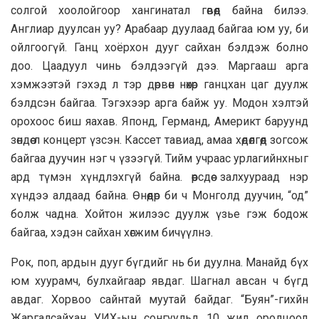
солгой хоолойгоор хангинатал гөвөөд байна билээ.
Англиар дуулсан уу? Арабаар дуулаад байгаа юм уу, би
ойлгоогүй. Ганц хоёрхон дууг сайхан бэлдэж болно
доо. Цаадуул чинь бэлдээгүй дээ. Маргааш арга
хэмжээтэй гэхэд л тэр дөрвөн нөхөр ганцхан цаг дуулж
бэлдсэн байгаа. Тэгэхээр арга байж уу. Модон хэлтэй
орохоос биш яахав. Японд, Германд, Америкт баруунд
зөндөө л концерт үзсэн. Кассет тавиад, амаа хөдөлгөөд зогсож
байгаа дуучин нэг ч үзээгүй. Тийм учраас урлагийнхныг
ард түмэн хүндлэхгүй байна. өөрсдөө залхуураад нэр
хүндээ алдаад байна. Өнөөдөр би ч Монголд дуучин, “од”
болж чадна. Хойтон жилээс дуулж үзье гэж бодож
байгаа, хэдэн сайхан хөгжим бичүүлнэ.
Рок, поп, ардын дууг бүгдийг нь би дуулна. Манайд бүх
юм хуурамч, булхайгаар явдаг. Шагнал авсан ч бүгд
авдаг. Хорвоо сайнтай муутай байдаг. “Буян”-гихйн
Жаргалсайхан УИХ-ын сонгуульд 10 жил оролцоод