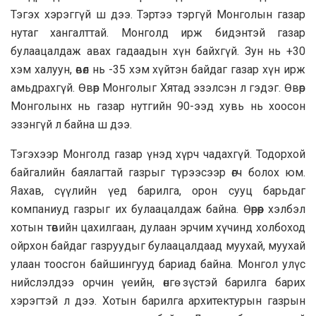
Тэгэх хэрэггүй ш дээ. Тэртээ тэргүй Монголын газар
нутаг хангалттай. Монголд ирж бидэнтэй газар
булаацалдаж авах гадаадын хүн байхгүй. Зун нь +30
хэм халуун, өвөл нь -35 хэм хүйтэн байдаг газар хүн ирж
амьдрахгүй. Өвөр Монголыг Хятад эзэлсэн л гэдэг. Өвөр
Монголынх нь газар нутгийн 90-ээд хувь нь хоосон
эзэнгүй л байна ш дээ.
Тэгэхээр Монголд газар үнэд хүрч чадахгүй. Тодорхой
байгалийн баялагтай газрыг түрээсээр өгч болох юм.
Яахав, сүүлийн үед барилга, орон сууц барьдаг
компаниуд газрыг их булаацалдаж байна. Өөрөөр хэлбэл
хотын төвийн цахилгаан, дулаан эрчим хүчинд холбоход
ойрхон байдаг газруудыг булаацалдаад муухай, муухай
улаан тоосгон байшингууд бариад байна. Монгол улүс
нийслэлдээ орчин үеийн, өнгө зүстэй барилга барих
хэрэгтэй л дээ. Хотын барилга архитектурын газрын