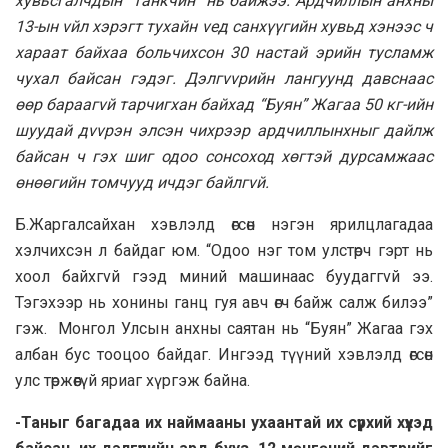
хувьсгалчдын “танкчин” нь байжээ. Ардчиллын анхны
13-ын vйл хэрэгт тухайн vед санхүүгийн хувьд хэнээс ч
хараат байхаа больчихсон 30 настай эрийн тусламж
чухал байсан гэдэг. Дэлгvvрийн лангуунд давснаас
өөр бараагvй тарчигхан байхад “Буян” Жагаа 50 кг-ийн
шуудай дvvрэн элсэн чихрээр ардчиллынхныг дайлж
байсан ч гэх шиг одоо сонсоход хөгтэй дурсамжаас
өнөөгийн томчууд ичдэг байлгvй.
Б.Жаргалсайхан хэвлэлд өгсөн нэгэн ярилцлагадаа
хэлчихсэн л байдаг юм. “Одоо нэг том улстөрч гэрт нь
хоол байхгvй гээд миний машинаас буудаггvй ээ.
Тэгэхээр нь хонины ганц гуя авч өгч байж салж билээ”
гэж. Монгол Улсын анхны саятан нь “Буян” Жагаа гэх
албан бус тооцоо байдаг. Ингээд түүний хэвлэлд өгсөн
улс төржөөгүй яриаг хүргэж байна.
-Таныг багадаа их наймааны ухаантай их сүрхий хүүхэд