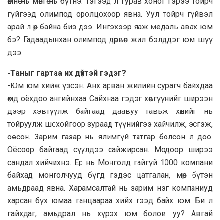
өмнө нь мөнгө нь бүтнэ. Тэгээд л гурав хоног гэрээ тойрч
гүйгээд олимпод оролцохоор явна. Уул тойрч гүйвэл
арай л өөр байна биз дээ. Ингэхээр яаж медаль авах юм
бэ? Гадаадынхан олимпод дөрвөн жил бэлддэг юм шүү
дээ.
-Таныг гартаа их дүйтэй гэдэг?
-Юм юм хийж үзсэн. Анх арван жилийн сурагч байхдаа
өмд оёхдоо ангийнхаа Сайхнаа гэдэг хөвгүүнийг ширээн
дээр хэвтүүлж байгаад даавуу тавьж хөлийг нь
тойруулж шохойгоор зураад түүнийгээ хайчилж, эсгэж,
оёсон. Зарим газар нь ялимгүй татгар болсон л доо.
Оёсоор байгаад сүүлдээ сайжирсан. Модоор ширээ
сандал хийчихнэ. Ер нь Монголд гайгүй 1000 компани
байхад монголчууд бүгд гэдэс цатгалан, мөр бүтэн
амьдраад явна. Харамсалтай нь зарим нэг компаниуд
харсан бүх юмаа ганцаараа хийх гээд байх юм. Би л
гайхдаг, амьдрал нь хүрэх юм болов уу? Авгай