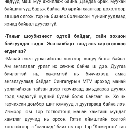
нөхдүүд маш муу ажиллаж байна. Дандаа брак, муухай
байшингууд барьж байна. Ар өврийн хаалгаар цохолтоор
зөвшөөрөл олгож, тэр нь бизнес болчихсон. Үүнийг уудлаад
яриад байвал дуусахгүй.
-Таныг шоубизнест одтой байдаг, сайн зохион
байгуулдаг гэдэг. Энэ салбарт танд аль хэр өгөөжөө
өгдөг вэ?
-Манай соёл урлагийнхан үнэхээр хэцүү болж байна.
Ам ангалздаг урлаг их хөгжиж байна ш дээ. Дуугаа
бичлэгтэй нь, хөгжимтэй нь биччихээд амаа
ангалзуулаад байдаг. Сингапурын MTV ирэхэд манай
урлагийнхан тайзан дээр гарчихаад амьдаараа дуулах
гээд чадахгүй нүдний булай болж байгааг нь. Хөг нь
гарчихсан домбор шиг юмнууд л дуугараад байна лээ.
Ичмээр юм. Тэр тоглолтонд манай хамгийн мундаг
хамтлаг дуучид нь орсон. Гэтэл аймшгийн солгой
хоолойгоор л “наагаад” байх нь тэр. Тэр “Камертон” тас