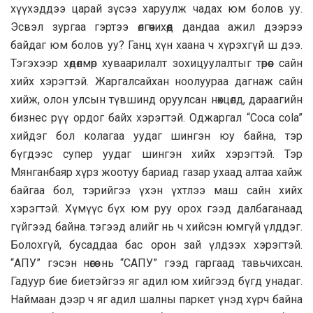
хүүхэддээ царай зүсээ харуулж чадах юм болов уу.
Эсвэл зургаа гэртээ өлгөчихөөд дандаа ажил дээрээ
байдаг юм болов уу? Ганц хүн хаана ч хүрэхгүй ш дээ.
Тэгэхээр хөдөлмөр хуваарилалт зохицуулалтыг төрөөс сайн
хийх хэрэгтэй. Жаргалсайхан ноолуураа дагнаж сайн
хийж, олон улсын түвшинд оруулсан нөхцөлд, дараагийн
бизнес рүү ордог байх хэрэгтэй. Оджаргал “Coca cola”
хийдэг бол колагаа уудаг шингэн юу байна, тэр
бүгдээс супер уудаг шингэн хийх хэрэгтэй. Тэр
Мянганбаяр хүрз жоотуу бариад газар ухаад алтаа хайж
байгаа бол, тэрийгээ үхэн үхтлээ маш сайн хийх
хэрэгтэй. Хүмүүс бүх юм руу орох гээд далбаганаад
гүйгээд байна. тэгээд алийг нь ч хийсэн юмгүй үлддэг.
Болохгүй, бусаддаа бас орон зай үлдээх хэрэгтэй.
“АПУ” гэсэн нөгөө нь “САПУ” гээд гаргаад тавьчихсан.
Гадуур бие биетэйгээ яг адил юм хийгээд бүгд унадаг.
Наймаан дээр ч яг адил шалны паркет үнэд хүрч байна