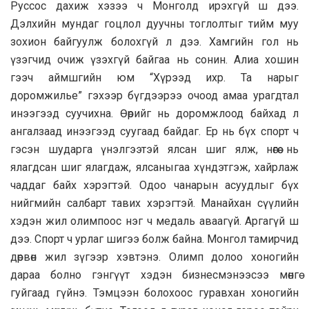
Руссос дахиж хэзээ ч Монголд ирэхгүй ш дээ.
Дэлхийн мундаг гоцлол дуучны тоглолтыг тийм муу
зохион байгуулж болохгүй л дээ. Хамгийн гол нь
үзэгчид очиж үзэхгүй байгаа нь сонин. Алиа хошин
гээч аймшгийн юм “Хүрээд ихр. Та нарыг
доромжилье” гэхээр бүгдээрээ очоод амаа урагдтал
инээгээд суучихна. Өөрийг нь доромжлоод байхад л
ангалзаад инээгээд суугаад байдаг. Ер нь бүх спорт ч
гэсэн шударга үнэлгээтэй ялсан шиг ялж, нөгөө нь
ялагдсан шиг ялагдаж, ялсаныгаа хүндэтгэж, хайрлаж
чаддаг байх хэрэгтэй. Одоо чанарын асуудлыг бүх
нийгмийн салбарт тавих хэрэгтэй. Манайхан сүүлийн
хэдэн жил олимпоос нэг ч медаль аваагүй. Аргагүй ш
дээ. Спорт ч урлаг шигээ болж байна. Монгол тамирчид
дөрвөн жил зүгээр хэвтэнэ. Олимп долоо хоногийн
дараа болно гэнгүүт хэдэн бизнесмэнээсээ мөнгө
гуйгаад гүйнэ. Тэмцээн болохоос гуравхан хоногийн