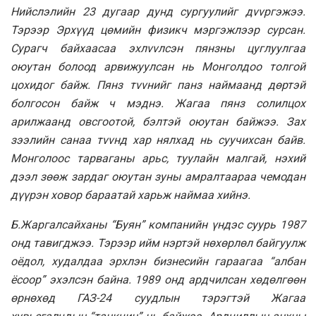
Нийслэлийн 23 дугаар дунд сургуулийг дvvргэжээ.
Тэрээр Эрхүүд цөмийн физикч мэргэжлээр сурсан.
Сурагч байхаасаа эхлvvлсэн пянзны цуглуулгаа
оюутан болоод арвижуулсан нь Монголдоо толгой
цохидог байж. Пянз тvvнийг панз наймаанд дөртэй
болгосон байж ч мэднэ. Жагаа пянз солилцох
арилжаанд овсгоотой, бэлтэй оюутан байжээ. Зах
зээлийн санаа тvvнд хар нялхад нь суучихсан байв.
Монголоос тарваганы арьс, туулайн малгай, нэхий
дээл зөөж зардаг оюутан зуны амралтаараа чемодан
дүүрэн ховор бараатай харьж наймаа хийнэ.
Б.Жаргалсайханы “Буян” компанийн үндэс суурь 1987
онд тавигджээ. Тэрээр ийм нэртэй нөхөрлөл байгуулж
оёдол, худалдаа эрхлэн бизнесийн гараагаа “албан
ёсоор” эхэлсэн байна. 1989 онд ардчилсан хөдөлгөөн
өрнөхөд ГАЗ-24 суудлын тэрэгтэй Жагаа