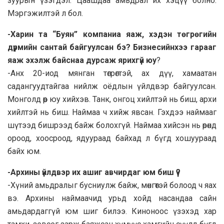
зуурын үзэгдэл. Цаашдаа амьдрал их хэцүү болно.
Мэргэжилтэй л бол.
-Харин та “Буян” компаниа яаж, хэдэн төгрөгийн
дүрмийн сантай байгуулсан бэ? Бизнесийнхээ гарааг
яаж эхэлж байснаа дурсаж ярихгүй юу
?
-Анх 20-иод мянган төгрөгтэй, ах дүү, хамаатан
садангуудтайгаа нийлж оёдлын үйлдвэр байгуулсан.
Монголд өөр юу хийхэв. Танк, онгоц хийлтэй нь биш, архи
хийлтэй нь биш. Наймаа ч хийж явсан. Гэхдээ наймааг
шүтээд бишрээд байж болохгүй. Наймаа хийсэн нь өрөнд
ороод, хоосроод, ядуураад байхад л бүгд хошуураад
байх юм.
-Архины үйлдвэр их ашиг авчирдаг юм биш үү?
-Хүний амьдралыг бусниулж байж, мөнгөтэй болоод ч яах
вэ. Архины наймаачид урьд хойд насандаа сайн
амьдардаггүй юм шиг билээ. Киноноос үзэхэд хар