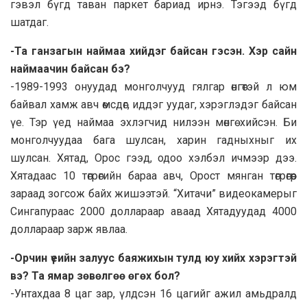
гэвэл бүгд таван паркет бариад ирнэ. Тэгээд бүгд
шатдаг.
-Та ганзагын наймаа хийдэг байсан гэсэн. Хэр сайн
наймаачин байсан бэ?
-1989-1993 онуудад монголчууд гялгар өнгөтэй л юм
байвал хамж авч өмсдөг, иддэг уудаг, хэрэглэдэг байсан
үе. Тэр үед наймаа эхлэгчид нилээн мөнгө хийсэн. Би
монголчуудаа бага шулсан, харин гадныхныг их
шулсан. Хятад, Орос гээд, одоо хэлбэл ичмээр дээ.
Хятадаас 10 төгрөгийн бараа авч, Орост мянган төгрөгөөр
зараад зогсож байх жишээтэй. “Хитачи” видеокамерыг
Сингапураас 2000 доллараар аваад Хятадуудад 4000
доллараар зарж явлаа.
-Орчин үеийн залуус баяжихын тулд юу хийх хэрэгтэй
вэ? Та ямар зөвөлгөө өгөх бол?
-Унтахдаа 8 цаг зар, үлдсэн 16 цагийг ажил амьдралд