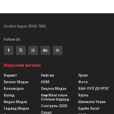
Холбоо барих: 8008-7886
Follow Us
Мэдээний ангилал
Баримт
Нийгэм
Урлаг
Бизнес Мэдээ
НОМ
Фото
Боловсрол
Онцлох Мэдээ
ХАН-УУЛ ДҮҮРЭГ
Бусад
Өвөр Монголын
Хууль
Соёлын Өдрүүд
Видео Мэдээ
Шинжлэх Ухаан
Сонгууль-2020
Гадаад Мэдээ
Эдийн Засаг
Спорт