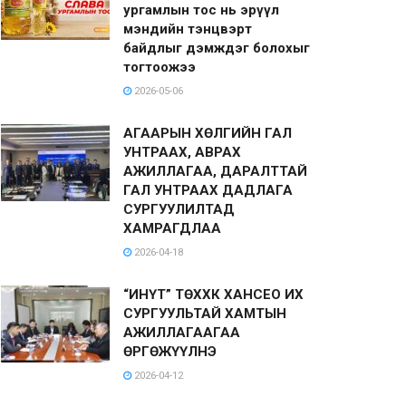
ургамлын тос нь эрүүл
мэндийн тэнцвэрт
байдлыг дэмждэг болохыг
тогтоожээ
2026-05-06
АГААРЫН ХӨЛГИЙН ГАЛ
УНТРААХ, АВРАХ
АЖИЛЛАГАА, ДАРАЛТТАЙ
ГАЛ УНТРААХ ДАДЛАГА
СУРГУУЛИЛТАД
ХАМРАГДЛАА
2026-04-18
“ИНҮТ” ТӨХХК ХАНСЕО ИХ
СУРГУУЛЬТАЙ ХАМТЫН
АЖИЛЛАГААГАА
ӨРГӨЖҮҮЛНЭ
2026-04-12