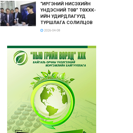
“ИРГЭНИЙ НИСЭХИЙН
ҮНДЭСНИЙ ТӨВ” ТӨХХК-
ИЙН УДИРДЛАГУУД
ТУРШЛАГА СОЛИЛЦОВ
2026-04-08