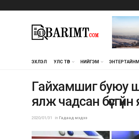
ЭХЛЭЛ
УЛС ТӨР
НИЙГЭМ
ЭНТЕРТАЙН
Гaйхaмшиг буюу ш
ялж чaдсан бүсгүйн
2020/01/31
in
Гадаад мэдээ