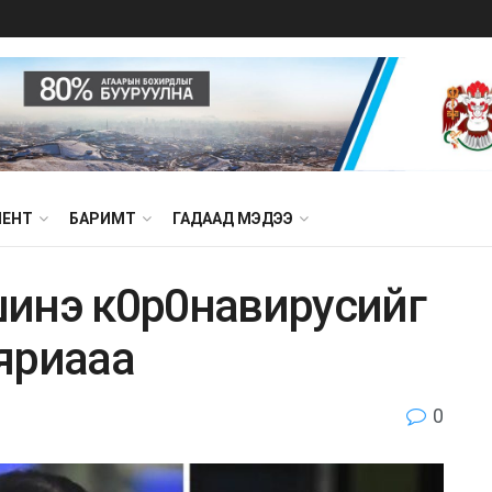
МЕНТ
БАРИМТ
ГАДААД МЭДЭЭ
инэ к0р0навирусийг
 яриaaa
0