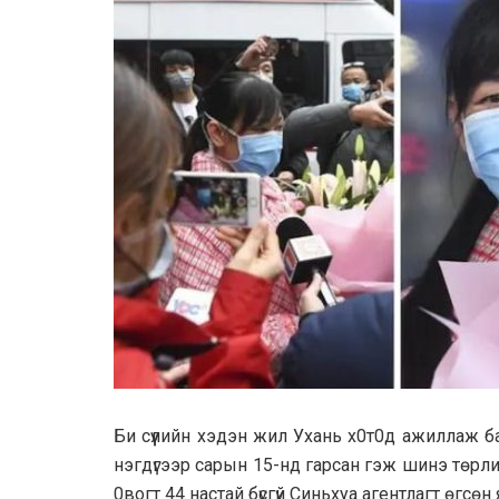
Би сүүлийн хэдэн жил Ухaнь х0т0д ажиллаж 
нэгдүгээр сaрын 15-нд гарсaн гэж шинэ төрл
0вогт 44 настай бүсгүй Синьхуа агентлагт өгсө