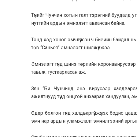
Түүнийг Чунчин хотын галт тэрэгний буудалд у
нутгийн ардын эмнэлэгт аваачсан байна.
Тэнд хэд хоног эмчлүүлсэн ч биеийн байдал н
төв “Санься” эмнэлэгт шилжүүлжээ.
Эмнэлэгт түүнд шинэ төрлийн коронавирусээр 
тавьж, тусгаарласан аж.
Зян “Би Чунчинд энэ вирусээр халдварл
ажилтнууд түүнд онцгой анхаарал хандуулан, 
Өдөр болгон түүнд халдваргүйжүүлэх бодис ца
эмч нар ардын уламжлалт эмчилгээний аргыг 