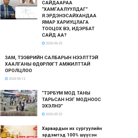
САЙДААРАА
“ХАМГААЛУУЛДАГ”
Я.ЭРДЭНЭСАЙХАНДАА
ЯМАР ХАРИУЦЛАГА
ТООЦОХ ВЭ, ИДЭРБАТ
САЙД АА?
2026-06-25
ЗАМ, ТЭЭВРИЙН САЛБАРЫН НЭЭЛТТЭЙ
ХААЛГАНЫ ӨДӨРЛӨГТ АМЖИЛТТАЙ
ОРОЛЦЛОО
2026-06-12
“ТЭРБУМ МОД ТАНЫ
ТАРЬСАН НЭГ МОДНООС
ЭХЭЛНЭ”
2026-05-22
Харвардын их сургуулийн
эрдэмтэд 100% шүүсэн