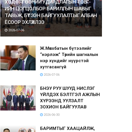
ХӨДӨЛГӨӨНИЙ УДИРДЛАГЫН ТӨВ”-
ИЙН ЦОГЦОЛБОР БАРИЛГЫН ШАВЫГ
ТАВЬЖ, БҮТЭЭН БАЙГУУЛАЛТЫГ АЛБАН
ЁСООР ЭХЛҮҮЛЛЭЭ
2026-07-06
Ж.Мөнхбатын бүтээлийг
“нэрлэж” Төрийн шагналын
нэр хүндийг нүүрстэй
хутгасангүй
2026-07-06
БНЭУ РУУ ШУУД НИСЛЭГ
ҮЙЛДЭХ БЭЛТГЭЛ АЖЛЫН
ХҮРЭЭНД УУЛЗАЛТ
ЗОХИОН БАЙГУУЛАВ
2026-06-30
БАРИМТЫГ ХААЦАЙЛЖ,