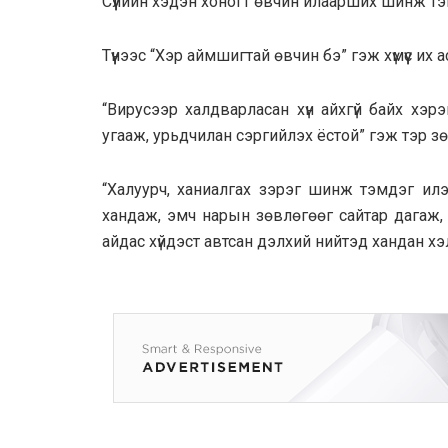
Сүүлийн хэдэн хоногт өвчин илаарших шинж тэм
Түүнээс “Хэр аймшигтай өвчин бэ” гэж хүмүүс их 
“Вирусээр халдварласан хүн айхгүй байх хэрэ
угааж, урьдчилан сэргийлэх ёстой” гэж тэр з
“Халуурч, ханиалгах зэрэг шинж тэмдэг илэ
хандаж, эмч нарын зөвлөгөөг сайтар дагаж,
айдас хүйдэст автсан дэлхий нийтэд хандан хэ