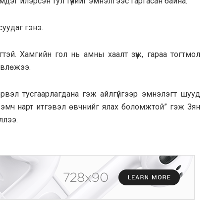
дэг илэрсэн тул түүнийг эмнэлгээс гаргасан байна.
асуудаг гэнэ.
гтэй. Хамгийн гол нь амны хаалт зүүж, гараа тогтмол
өвлөжээ.
рвэл тусгаарлагдана гэж айлгүйгээр эмнэлэгт шууд
 эмч нарт итгэвэл өвчнийг ялах боломжтой” гэж Зян
ллээ.