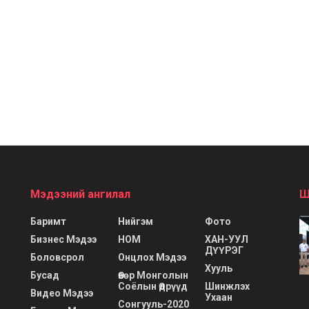
Мэдээний ангилал
Ш
Баримт
Нийгэм
Фото
Бизнес Мэдээ
НОМ
ХАН-УУЛ
ДҮҮРЭГ
Боловсрол
Онцлох Мэдээ
Хууль
Бусад
Өвөр Монголын
Соёлын Өдрүүд
Шинжлэх
Видео Мэдээ
Ухаан
Сонгууль-2020