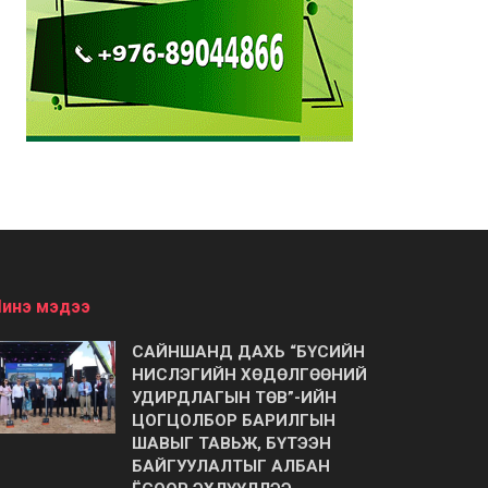
инэ мэдээ
САЙНШАНД ДАХЬ “БҮСИЙН
НИСЛЭГИЙН ХӨДӨЛГӨӨНИЙ
УДИРДЛАГЫН ТӨВ”-ИЙН
ЦОГЦОЛБОР БАРИЛГЫН
ШАВЫГ ТАВЬЖ, БҮТЭЭН
БАЙГУУЛАЛТЫГ АЛБАН