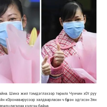
байна. Шинэ жил тэмдэглэхээр төрөлх Чунчин х0т руу
ийн к0ронавирусээр халдварласан ч бүрэн эдгэсэн Зян
н ярилцлагадaa хэлсэн байна.