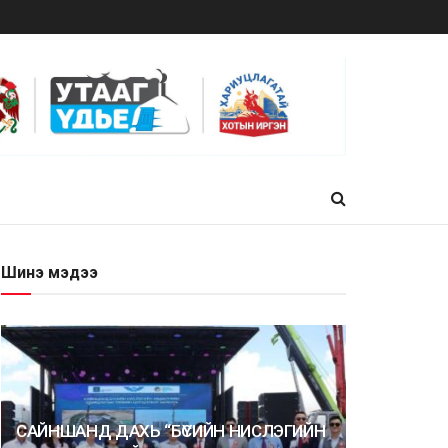
Шинэ мэдээ
САЙНШАНД ДАХЬ “БҮСИЙН НИСЛЭГИЙН