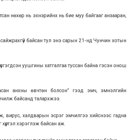
гтсан нөхөр нь эхнэрийнх нь бие муу байгааг анзааран,
ь сайжрахгүй байсан тул энэ сарын 21-нд Чунчин хотын
үүсгэгдсэн уушгины хатгалгаа туссан байна гэсэн онош
асан анхны өвчтөн болсон” гээд эмч, эмнэлгийн
эмчилж байсанд талархжээ.
цаж, вирус, халдварын эсрэг эмчилгээ хийснээс гадна
хүртэл хэрэглэж байсан аж.