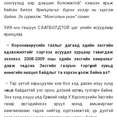
сонгуульд нэр дэвших боломжтой” хэмээн ярьж
байсан билээ.
Ярилцлагыг бүрэн эхээр нь хүргэж
байна. Эх сурвалж: “Монголын үнэн” сонин
УИХ-ын гишүүн С.БАТБОЛДТОЙ цаг үеийн асуудлаар
ярилцлаа.
– Коронавирусийн тахлыг дагаад эдийн засгийн
идэвхжилтийг сэргээх асуудал хурцаар тавигдаж
эхэллээ. 2008-2009 оны эдийн засгийн хямралыг
давж чадсан Засгийн газрын тэргүүний хувьд
өнөөгийн нөхцөл байдлыг та хэрхэн үнэлж байна вэ?
– Тэр үетэй харьцуулах юм бол хэд дахин илүү хүнд
нөхцөл байдалтай улс орон, дэлхий ертөнц тулгарч байна.
Энэ хүнд хэцүү үед Ерөнхий сайд У.Хүрэлсүхийн Засгийн
газар иргэдийнхээ эрүүл мэнд, амьжиргааг
хамгаалахаас гадна нийтэд хүртээмжтэй, үр дүнтэй