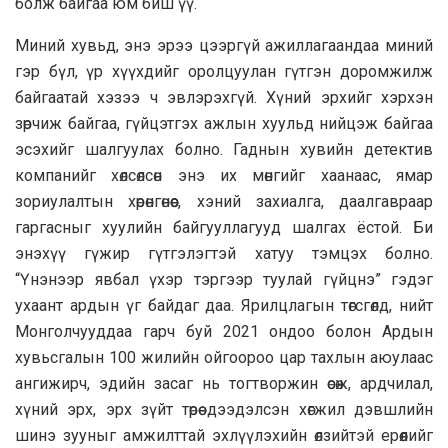
болж байгаа юм биш үү.
Миний хувьд, энэ эрээ цээргүй ажиллагаандаа миний
гэр бүл, үр хүүхдийг оролцуулан гүтгэн доромжилж
байгаатай хэзээ ч эвлэрэхгүй. Хүний эрхийг хэрхэн
зөрчиж байгаа, гүйцэтгэх ажлын хуульд нийцэж байгаа
эсэхийг шалгуулах болно. Гаднын хувийн детектив
компанийг хөлсөлсөн энэ их мөнгийг хаанаас, ямар
зориулалтын хөрөнгөнөөс, хэний захиалга, даалгавраар
гаргасныг хуулийн байгууллагууд шалгах ёстой. Би
энэхүү гүжир гүтгэлэгтэй хатуу тэмцэх болно.
“Үнэнээр явбал үхэр тэргээр туулай гүйцнэ” гэдэг
ухаант ардын үг байдаг даа. Ярилцлагын төгсгөлд, нийт
Монголчууддаа гарч буй 2021 ондоо болон Ардын
хувьсгалын 100 жилийн ойгоороо цар тахлын аюулаас
ангижирч, эдийн засаг нь тогтворжин өсөж, ардчилал,
хүний эрх, эрх зүйт төрөө дээдэлсэн хөгжил дэвшлийн
шинэ зууныг амжилттай эхлүүлэхийн өлзийтэй ерөөлийг