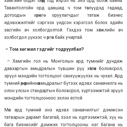
хамгийн бодит бөгөөд тод илрэл нь энэ орд болж байна.
Тавантолгойн орд цаашид ч том төслүүдэд гадаад,
дотоодын хөрөнгө оруулагчдыг татаж бизнес
идэвхжилтийг сэргээх үндсэн хэрэгсэл болох эдийн
засгийн ач холбогдолтой. Гэхдээ том хөгжлийн ач
холбогдол үүнээс ч өргөн байх учиртай.
– Том хөгжил гэдгийг тодруулбал?
– Хамгийн гол нь Монголын ард түмнийг дундаж
давхаргын амьдралын түвшин рүү хөтлөх боловсрол,
эрүүл мэндийн тогтолцоог санхүүжүүлэх нь чухал. Ард
түмний өөрөө өөрийнхөө амьдралыг бүтээх идэвх санаачилга нь
олон улсын стандартын боловсрол, хүртээмжтэй эрүүл
мэндийн тогтолцооноос эхлэх ёстой.
Мөн ард түмний энэ идэвх санаачилгыг дэмжсэн
татварын дарамт багатай, зээл нь хүртээмжтэй, хүү нь
бага бизнесийг дэмжих тогтолцооны нэг багана нь