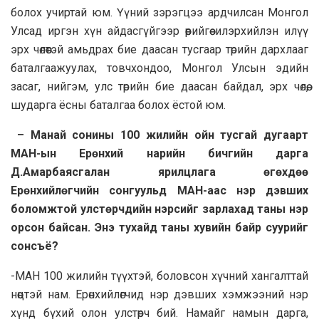
болох учиртай юм. Үүний зэрэгцээ ардчилсан Монгол
Улсад иргэн хүн айдасгүйгээр өөрийгөө илэрхийлэн илүү
эрх чөлөөтэй амьдрах бие даасан тусгаар төрийн дархлааг
баталгаажуулах, товчхондоо, Монгол Улсын эдийн
засаг, нийгэм, улс төрийн бие даасан байдал, эрх чөлөө,
шударга ёсны баталгаа болох ёстой юм.
– Манай сонины 100 жилийн ойн тусгай дугаарт
МАН-ын Ерөнхий нарийн бичгийн дарга
Д.Амарбаясгалан ярилцлага өгөхдөө
Ерөнхийлөгчийн сонгуульд МАН-аас нэр дэвших
боломжтой улстөрчдийн нэрсийг зарлахад таны нэр
орсон байсан. Энэ тухайд таны хувийн байр суурийг
сонсъё?
-МАН 100 жилийн түүхтэй, боловсон хүчний хангалттай
нөөцтэй нам. Ерөнхийлөгчид нэр дэвших хэмжээний нэр
хүнд бүхий олон улстөрч бий. Намайг намын дарга,