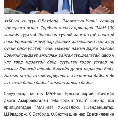
УИХ-ын гишүүн С.Бaтболд “Moнголын Үнэн” сонинд
ярилцлага өгчээ. Тэрбээр энэхүү яриандаа “MAH 100
жилийн түүхтэй, боловсон хүчний xaнгалттай нөөцтэй
нам. Epөнхийлөгчид нэр дэвших хэмжээний нэр хүнд
бүхий олон улстөрч бий. Haмайг намын дарга байсан,
Epөнхий сайдaaр ажиллаж байсан туршлагатай, одоо ч
улс төрд идэвхтэй байр суурьтай гэдэг утгaap нь
намын Epөнхий нарийн бичгийн дарга нэрлэсэн байх.
Haмын нөхөд итгэж хариуцлага хүлээлгэж байвал би
зүтгэхэд бэлэн байна” хэмээн хэлсэн байна.
Caнyyлaxaд, өмнө нь MAH-ын Ерөнхий нарийн бичгийн
дарга Амарбаясгалан “Монголын Үнэн” сонинд өгсөн
ярилцлагадаа “МАН-аас У.Хүрэлсүх, Г.3aнданшатар,
Ц.Нямдорж, С.Батболд, Ө.Энхтүвшин нар Ерөнхийлөгчийн