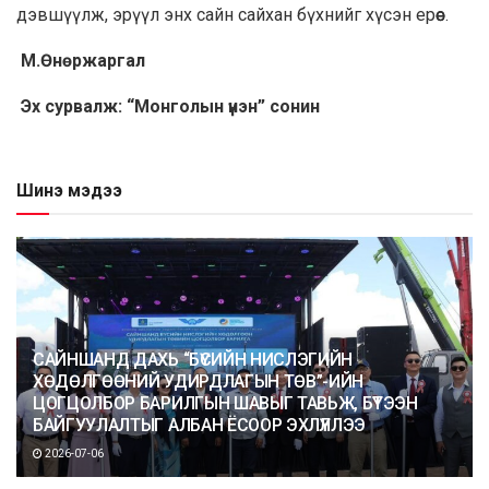
дэвшүүлж, эрүүл энх сайн сайхан бүхнийг хүсэн ерөөе.
М.Өнөржаргал
Эх сурвалж: “Монголын үнэн” сонин
Шинэ мэдээ
САЙНШАНД ДАХЬ “БҮСИЙН НИСЛЭГИЙН
ХӨДӨЛГӨӨНИЙ УДИРДЛАГЫН ТӨВ”-ИЙН
ЦОГЦОЛБОР БАРИЛГЫН ШАВЫГ ТАВЬЖ, БҮТЭЭН
БАЙГУУЛАЛТЫГ АЛБАН ЁСООР ЭХЛҮҮЛЛЭЭ
2026-07-06