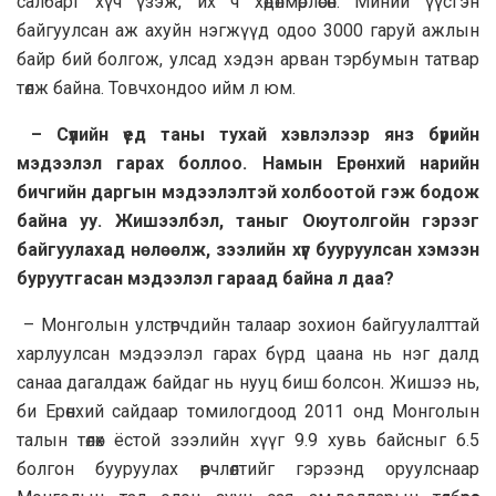
салбарт хүч үзэж, их ч хөдөлмөрлөсөн. Миний үүсгэн
байгуулсан аж ахуйн нэгжүүд одоо 3000 гаруй ажлын
байр бий болгож, улсад хэдэн арван тэрбумын татвар
төлж байна. Товчхондоо ийм л юм.
– Сүүлийн үед таны тухай хэвлэлээр янз бүрийн
мэдээлэл гарах боллоо. Намын Ерөнхий нарийн
бичгийн даргын мэдээлэлтэй холбоотой гэж бодож
байна уу. Жишээлбэл, таныг Оюутолгойн гэрээг
байгуулахад нөлөөлж, зээлийн хүүг бууруулсан хэмээн
буруутгасан мэдээлэл гараад байна л даа?
– Монголын улстөрчдийн талаар зохион байгуулалттай
харлуулсан мэдээлэл гарах бүрд цаана нь нэг далд
санаа дагалдаж байдаг нь нууц биш болсон. Жишээ нь,
би Ерөнхий сайдаар томилогдоод 2011 онд Монголын
талын төлөх ёстой зээлийн хүүг 9.9 хувь байсныг 6.5
болгон бууруулах өөрчлөлтийг гэрээнд оруулснаар