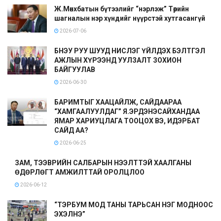
Ж.Мөнхбатын бүтээлийг “нэрлэж” Төрийн
шагналын нэр хүндийг нүүрстэй хутгасангүй
2026-07-06
БНЭУ РУУ ШУУД НИСЛЭГ ҮЙЛДЭХ БЭЛТГЭЛ
АЖЛЫН ХҮРЭЭНД УУЛЗАЛТ ЗОХИОН
БАЙГУУЛАВ
2026-06-30
БАРИМТЫГ ХААЦАЙЛЖ, САЙДААРАА
“ХАМГААЛУУЛДАГ” Я.ЭРДЭНЭСАЙХАНДАА
ЯМАР ХАРИУЦЛАГА ТООЦОХ ВЭ, ИДЭРБАТ
САЙД АА?
2026-06-25
ЗАМ, ТЭЭВРИЙН САЛБАРЫН НЭЭЛТТЭЙ ХААЛГАНЫ
ӨДӨРЛӨГТ АМЖИЛТТАЙ ОРОЛЦЛОО
2026-06-12
“ТЭРБУМ МОД ТАНЫ ТАРЬСАН НЭГ МОДНООС
ЭХЭЛНЭ”