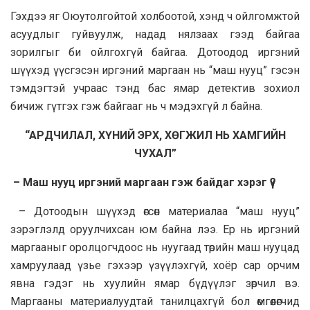
Гэхдээ яг Оюутолгойтой холбоотой, хэнд ч ойлгомжтой
асуудлыг гуйвуулж, надад нялзаах гээд байгаа
зорилгыг би ойлгохгүй байгаа. Дотоодод иргэний
шүүхэд үүсгэсэн иргэний маргаан нь “маш нууц” гэсэн
тэмдэгтэй учраас тэнд бас ямар детектив зохиол
бичиж гүтгэх гэж байгааг нь ч мэдэхгүй л байна.
“APДЧИЛАЛ, ХҮНИЙ ЭРХ, ХӨГЖИЛ НЬ ХАМГИЙН
ЧУХАЛ”
– Маш нууц иргэний маргаан гэж байдаг хэрэг үү?
– Дотоодын шүүхэд өгсөн материалаа “маш нууц”
зэрэглэлд оруулчихсан юм байна лээ. Ер нь иргэний
маргааныг оролцогчдоос нь нуугаад төрийн маш нууцад
хамруулаад үзье гэхээр үзүүлэхгүй, хоёр сар орчим
явна гэдэг нь хуулийн ямар бүдүүлэг зөрчил вэ.
Маргааны материалуудтай танилцахгүй бол өмгөөлөгчид