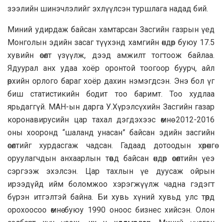
зээлийн шинэчлэлийг эхлүүлсэн туршлага надад бий.
Миний удирдаж байсан хамтарсан Засгийн газрын үед
Монголын эдийн засаг түүхэнд хамгийн өндөр буюу 17.5
хувийн өсөлт үзүүлж, дээд амжилт тогтоож байлаа.
Ядуурал анх удаа хоёр оронтой тоогоор буурч, айл
өрхийн орлого бараг хоёр дахин нэмэгдсэн. Энэ бол үг
биш статистикийн бодит тоо баримт. Тоо худлаа
ярьдаггүй. МАН-ын дарга У.Хүрэлсүхийн Засгийн газар
коронавирусийн цар тахал дэгдэхээс өмнө 2012-2016
оны хооронд “шаланд унасан” байсан эдийн засгийн
өсөлтийг хурдасгаж чадсан. Гадаад дотоодын хөрөнгө
оруулагчдын анхаарлын төвд байсан өндөр өсөлтийн үеэ
сэргээж эхэлсэн. Цар тахлын үе дуусаж ойрын
ирээдүйд ийм боломжоо хэрэгжүүлж чадна гэдэгт
бүрэн итгэлтэй байна. Би хувь хүний хувьд улс төрд
орохоосоо өмнө буюу 1990 оноос бизнес хийсэн. Олон