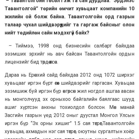
– Тавантолгойн төсөл гэж та сая дурдлаа. “Эрдэнэс
Тавантолгой” төрийн өмчит хувьцаат компанийн 10
жилийн ой болж байна. Тавантолгойн орд газрын
талаар чухал шийдвэрүүдийг та гаргаж байсныг олон
нийт төдийлөн сайн мэдэхгүй байх?
– Тиймээ, 1998 онд бизнесийн салбарт байхдаа
эзэмших эрхийг нь авч байсан Тавантолгойн ордын
лицензийг бид төрдөө өгсөн.
Дapaa нь Ерөнхий сайд байхдаа 2012 онд 1072 ширхэг
хувьцааг иргэн бүрт өгөх шийдвэрийг гаргасан. Хувьцаа
эзэмшиж буй иргэн бүр өнгөрсөн жил ногдол ашгаа авсан
нь монголчууд эх орныхоо байгалийн баялгаас шууд
ашиг хүртсэн анхны тохиолдол болсон. Мөн манай
Засгийн газрын үед 2012 оныг дуустал Монгол Улсын
иргэн бүр “Эх орны хишиг” 1.5 сая төгрөг,Тавантолгойн
хувьцаа, ахмадын нэг сая төгрөг, оюутны сургалтын хоёр