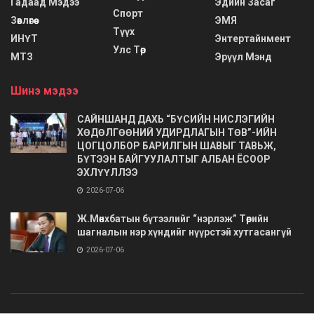
Гадаад Мэдээ
Эдийн Засаг
Спорт
Зөвлөгөө
ЭМЯ
Түүх
ИНҮТ
Энтертайнмент
Улс Төр
МТЗ
Эрүүл Мэнд
Шинэ мэдээ
САЙНШАНД ДАХЬ “БҮСИЙН НИСЛЭГИЙН
ХӨДӨЛГӨӨНИЙ УДИРДЛАГЫН ТӨВ”-ИЙН
ЦОГЦОЛБОР БАРИЛГЫН ШАВЫГ ТАВЬЖ,
БҮТЭЭН БАЙГУУЛАЛТЫГ АЛБАН ЁСООР
ЭХЛҮҮЛЛЭЭ
2026-07-06
Ж.Мөнхбатын бүтээлийг “нэрлэж” Төрийн
шагналын нэр хүндийг нүүрстэй хутгасангүй
2026-07-06