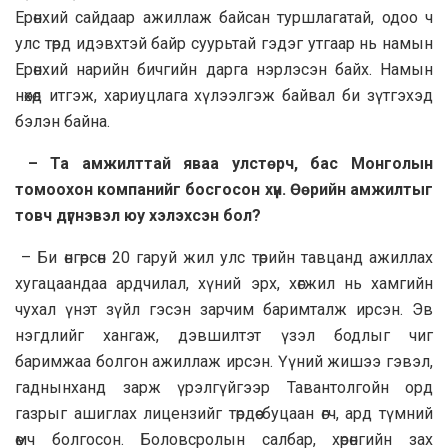
Ерөнхий сайдаар ажиллаж байсан туршлагатай, одоо ч
улс төрд идэвхтэй байр суурьтай гэдэг утгаар нь намын
Ерөнхий нарийн бичгийн дарга нэрлэсэн байх. Намын
нөхөд итгэж, хариуцлага хүлээлгэж байвал би зүтгэхэд
бэлэн байна.
– Та амжилттай яваа улстөрч, бас Монголын
томоохон компанийг босгосон хүн. Өөрийн амжилтыг
товч дүгнэвэл юу хэлэхсэн бол?
– Би өнгөрсөн 20 гаруй жил улс төрийн тавцанд ажиллах
хугацаандаа ардчилал, хүний эрх, хөгжил нь хамгийн
чухал үнэт зүйл гэсэн зарчим баримталж ирсэн. Эв
нэгдлийг хангаж, дэвшилтэт үзэл бодлыг чиг
баримжаа болгон ажиллаж ирсэн. Үүний жишээ гэвэл,
гаднынханд зарж үрэлгүйгээр Тавантолгойн орд
газрыг ашиглах лицензийг төрдөө буцаан өгч, ард түмний
өмч болгосон. Боловсролын салбар, хөрөнгийн зах