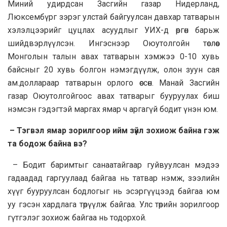
Миний удирдсан Засгийн газар Нидерланд,
Люксембүрг зэрэг улстай байгуулсан давхар татварын
хэлэлцээрийг цуцлах асуудлыг УИХ-д өргөн барьж
шийдвэрлүүлсэн. Ингэснээр Оюутолгойн төслөөс
Монголын талын авах татварын хэмжээ 0-10 хувь
байсныг 20 хувь болгон нэмэгдүүлж, олон зуун сая
ам.доллараар татварын орлого өссөн. Манай Засгийн
газар Оюутолгойгоос авах татварыг бууруулах биш
нэмсэн гэдэгтэй маргах ямар ч аргагүй бодит үнэн юм.
– Тэгвэл ямар зорилгоор ийм зүйл зохиож байна гэж
та бодож байна вэ?
– Бодит баримтыг санаатайгаар гуйвуулсан мэдээ
гадаадад гаргуулаад байгаа нь татвар нэмж, зээлийн
хүүг бууруулсан бодлогыг нь эсэргүүцээд байгаа юм
уу гэсэн хардлага төрүүлж байгаа. Улс төрийн зорилгоор
гүтгэлэг зохиож байгаа нь тодорхой.