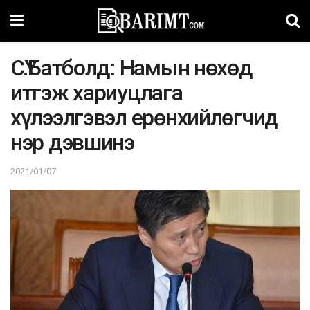
CҮ.Бaтболд: Haмын нөxөд
итгэж xapиуцлaгa
xүлээлгэвэл ерөнхийлөгчид
нэр дэвшинэ
2021/01/07