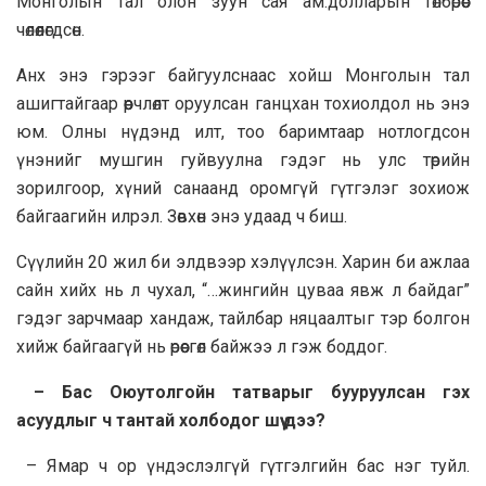
Монголын тал олон зуун сая ам.долларын төлбөрөөс
чөлөөлөгдсөн.
Анх энэ гэрээг байгуулснаас хойш Монголын тал
ашигтайгаар өөрчлөлт оруулсан ганцхан тохиолдол нь энэ
юм. Олны нүдэнд илт, тоо баримтаар нотлогдсон
үнэнийг мушгин гуйвуулна гэдэг нь улс төрийн
зорилгоор, хүний санаанд оромгүй гүтгэлэг зохиож
байгаагийн илрэл. Зөвхөн энэ удаад ч биш.
Сүүлийн 20 жил би элдвээр хэлүүлсэн. Харин би ажлаа
сайн хийх нь л чухал, “…жингийн цуваа явж л байдаг”
гэдэг зарчмаар хандаж, тайлбар няцаалтыг тэр болгон
хийж байгаагүй нь өрөөсгөл байжээ л гэж боддог.
– Бас Оюутолгойн татварыг бууруулсан гэх
асуудлыг ч тантай холбодог шүү дээ?
– Ямар ч ор үндэслэлгүй гүтгэлгийн бас нэг туйл.