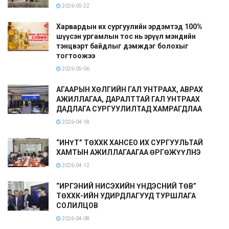
2026-05-22
Харвардын их сургуулийн эрдэмтэд 100%
шүүсэн ургамлын тос нь эрүүл мэндийн
тэнцвэрт байдлыг дэмждэг болохыг
тогтоожээ
2026-05-06
АГААРЫН ХӨЛГИЙН ГАЛ УНТРААХ, АВРАХ
АЖИЛЛАГАА, ДАРАЛТТАЙ ГАЛ УНТРААХ
ДАДЛАГА СУРГУУЛИЛТАД ХАМРАГДЛАА
2026-04-18
“ИНҮТ” ТӨХХК ХАНСЕО ИХ СУРГУУЛЬТАЙ
ХАМТЫН АЖИЛЛАГААГАА ӨРГӨЖҮҮЛНЭ
2026-04-12
“ИРГЭНИЙ НИСЭХИЙН ҮНДЭСНИЙ ТӨВ”
ТӨХХК-ИЙН УДИРДЛАГУУД ТУРШЛАГА
СОЛИЛЦОВ
2026-04-08