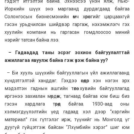
гэдэгт итгэлтэй байна. Эхнээсээ үнэн ялж, Нью-
Иоркийн шүүх энэ маргаанд дурдагдаад байгаа
Солонгосын бизнесмэнийн өмч хөрөнгийг царцаахгүй
гэсэн урьдчилсан шийдвэр гаргаж, нэхэмжлэгч гэх
хуулийн компани нь гаргасан гомдлоосоо миний
нэрийг татсан байна лээ.
– Гадаадад таны эсрэг зохион байгуулалттай
ажиллагаа явуулж байна гэж үзэж байна уу?
– Би хууль шүүхийн байгууллагын үйл ажиллагаанд
хүндэтгэлтэй ханддаг. Гэхдээ өнөөдөр хэн нэгэн эрх
мэдэлтэн гаднын ашгийн төлөө хувийн байгууллагад
иргэнээ захиалан мөрдөж, тагнаад байгаа юм биш биз
гэсэн хардлага төрөөд байгаа. 1930-аад оны
хэлмэгдүүлэлтийн үед гадаад хэл дээр “хэргийн
материал” гэх гүтгэлэг ирж, түүнийг нь Монголд үг
дуугүй гүйцэтгэж байсан “Лхүмбийн хэрэг” шиг юм