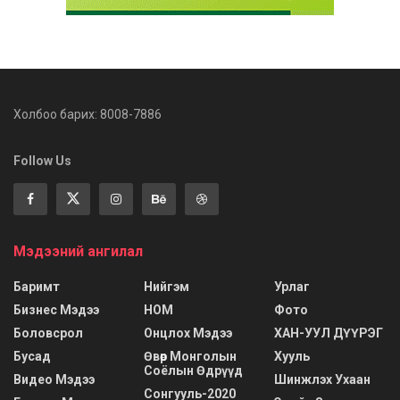
Холбоо барих: 8008-7886
Follow Us
Мэдээний ангилал
Баримт
Нийгэм
Урлаг
Бизнес Мэдээ
НОМ
Фото
Боловсрол
Онцлох Мэдээ
ХАН-УУЛ ДҮҮРЭГ
Бусад
Өвөр Монголын
Хууль
Соёлын Өдрүүд
Видео Мэдээ
Шинжлэх Ухаан
Сонгууль-2020