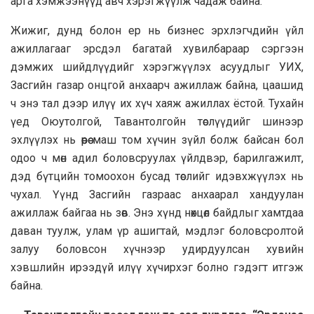
арга хэмжээнүүд авч хэрэгжүүлж чадаж байна.
Жижиг, дунд болон ер нь бизнес эрхлэгчдийн үйл
ажиллагааг эрсдэл багатай хувилбараар сэргээн
дэмжих шийдлүүдийг хэрэгжүүлэх асуудлыг УИХ,
Засгийн газар онцгой анхаарч ажиллаж байна, цаашид
ч энэ тал дээр илүү их хүч хаяж ажиллах ёстой. Тухайн
үед Оюутолгой, Тавантолгойн төслүүдийг шинээр
эхлүүлэх нь өөрөө маш том хүчин зүйл болж байсан бол
одоо ч мөн адил боловсруулах үйлдвэр, барилгажилт,
дэд бүтцийн томоохон бусад төслийг идэвхжүүлэх нь
чухал. Үүнд Засгийн газраас анхаарал хандуулан
ажиллаж байгаа нь зөв. Энэ хүнд нөхцөл байдлыг хамтдаа
даван туулж, улам үр ашигтай, мэдлэг боловсролтой
залуу боловсон хүчнээр удирдуулсан хувийн
хэвшлийн ирээдүй илүү хүчирхэг болно гэдэгт итгэж
байна.