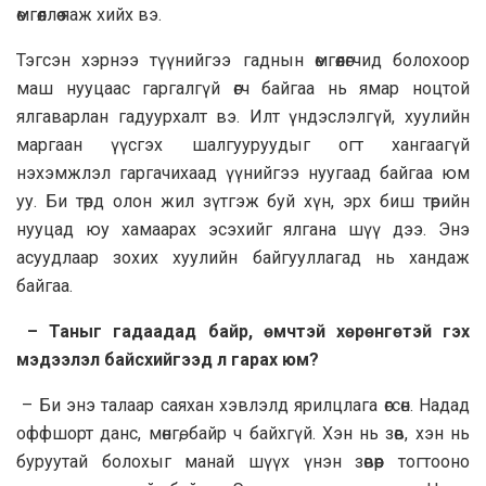
өмгөөллөө яаж хийх вэ.
Тэгсэн хэрнээ түүнийгээ гаднын өмгөөлөгчид болохоор
маш нууцаас гаргалгүй өгч байгаа нь ямар ноцтой
ялгаварлан гадуурхалт вэ. Илт үндэслэлгүй, хуулийн
маргаан үүсгэх шалгууруудыг огт хангаагүй
нэхэмжлэл гаргачихаад үүнийгээ нуугаад байгаа юм
уу. Би төрд олон жил зүтгэж буй хүн, эрх биш төрийн
нууцад юу хамаарах эсэхийг ялгана шүү дээ. Энэ
асуудлаар зохих хуулийн байгууллагад нь хандаж
байгаа.
– Таныг гадаадад байр, өмчтэй хөрөнгөтэй гэх
мэдээлэл байсхийгээд л гарах юм?
– Би энэ талаар саяхан хэвлэлд ярилцлага өгсөн. Надад
оффшорт данс, мөнгө, байр ч байхгүй. Хэн нь зөв, хэн нь
буруутай болохыг манай шүүх үнэн зөвөөр тогтооно