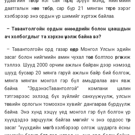
удаагийн төлбөр нэг сая төгрөг, эрүүл мэнд, нийгмийн
даатгалын нөхөн төлбөр, сар бүр 21 мянган төгрөг зэрэг
хэлбэрээр энэ ордын үр шимийг хүртэж байлаа.
– Тавантолгойн ордын өнөөдрийн болон цаашдын
ач холбогдлыг та хэрхэн үнэлж байна вэ?
– Тавантолгойн орд газар өнөөдөр Монгол Улсын эдийн
засаг болон нийгмийн амин чухал төсөл болтлоо өргөжиж
тэллээ. Шууд 2000 орчим ажлын байран дээр нэмээд
шууд бусаар 20 мянга гаруй ажлын байр бий болгож,
мянга мянган монгол гэр бүл амьдралаа авч явж
байна. “ЭрдэнэсТавантолгой” компани цалин
тэтгэврээс эхлээд бүх зүйлийг санхүүжүүлж, улсын
төсвийн орлогын томоохон хувийг дангаараа бүрдүүлж
байна. Энэ хүнд хэцүү үед монгол гэр бүл болгон үр
хүүхдэдээ зарцуулж байгаа мөнгийг ч энэ ордоос төр
засаг “хүүхдийн мөнгө” хэлбэрээр олгож шударга ёсны