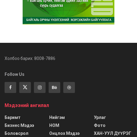
Холбоо барих: 8008-7886
Follow Us
Мэдээний ангилал
Баримт
Нийгэм
Урлаг
Бизнес Мэдээ
НОМ
Фото
Боловсрол
Онцлох Мэдээ
ХАН-УУЛ ДҮҮРЭГ