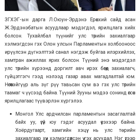
ЗГХЭГ-ын дарга Л.Оюун-Эрдэнэ Ерөнхий сайд асан
Ж.Эрдэнэбатын асуудлаар мэдэгдэл, ярилцлага хийх
болсон. Тухайлбал түүнийг улс төрийн захиалгаар
хэлмэгдсэн гэх Олон улсын Парламентын холбооноос
ирүүлсэн дүгнэлттэй санал нэгдэж буйгаа илэрхийлэх,
хамтран ажиллах ярих болсон. Түүний энэ мэдэгдэл
улс төрийн хүрээнд доргилт авч ирэх бөгөөд захиалагч,
гүйцэтгэгч гээд нэлээд газар авах магадлалтай юм.
Нөгөөтэйгүүр аль зүг рүү тавьсан сум вэ гэх улс төрийн
таамаг ч үүсээд байна. Түүний Зууны мэдээ сонинд өгсөн
ярилцлагаас түүвэрлэн хүргэлээ.
Монгол Улс ардчилсан парламентын засаглалтай
байх уу, үгүй юу гэдэг асуудал үүсэхээр байна.
Хоёрдугаарт, хамгийн хэцүү нь улс төрийн
захиалгаар хүн хэлмэгдүүлсэн үү гэх асуудал. Нэг үгээр