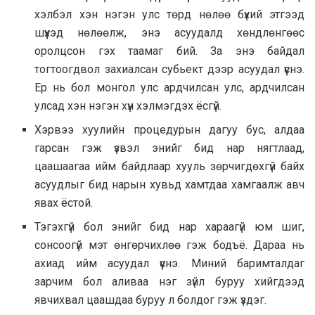
хэлбэл хэн нэгэн улс төрд нөлөө бүхий этгээд
шүүхэд нөлөөлж, энэ асуудалд хөндлөнгөөс
оролцсон гэх таамаг бий. За энэ байдал
тогтоогдвол захиалсан субьект дээр асуудал үүснэ.
Ер нь бол монгол улс ардчилсан улс, ардчилсан
улсад хэн нэгэн хүн хэлмэгдэх ёсгүй.
Хэрвээ хуулийн процедурын дагуу бус, алдаа
гарсан гэж үзвэл энийг бид нар нягтлаад,
цаашаагаа ийм байдлаар хууль зөрчигдөхгүй байх
асуудлыг бид нарын хувьд хамтдаа хамгаалж авч
явах ёстой.
Тэгэхгүй бол энийг бид нар хараагүй юм шиг,
сонсоогүй мэт өнгөрчихлөө гэж бодъё. Дараа нь
ахиад ийм асуудал үүснэ. Миний баримталдаг
зарчим бол аливаа нэг зүйл буруу хийгдээд
явчихвал цаашдаа буруу л болдог гэж үздэг.