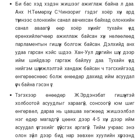
Би бас хэд хэдэн жишээг ажиглаж байна л даа.
Анх Н.Төмөрхүү, С.Чинзориг гэдэг хоёр хүн ард
түмнээс олонхийн санал авчихсан байхад олонхийн
санал аваагүй өөр хоёр хүнийг тухайн үед
ерөнхийлөгчөөр ажиллаж байсан хүн нөлөөлөөд
парламентын гишүүн болгож байсан. Дэлхийд анх
удаа гарсан кэйс шдээ. Хан-Уул дүүргийн шүүх дээр
ийм шийдвэр гаргаж байлуу даа. Тухайн үед
нийгэм шүүмжлэлтэй хандаж байсан ч тэгсхийгээд
өнгөрөөснөөс болж өнөөдөр дахиад ийм асуудал
үүсч байна гэсэн үг.
Тэгэхээр өнөөдөр Ж.Эрдэнэбат гишүүнтэй
холбоотой асуудлыг хараагүй, сонсоогүй юм шиг
өнгөрвөл, дараа нь цаашаа хөгжөөд жишээлбэл
нэг өдөр магадгүй цөөнх дээр 4-5 хүн дээр ийм
асуудал үүсгэхийг үгүйсгэх аргагүй. Тийм учраас энэ
олон зүйл дээр бид нар зөвхөн хуулийн хүрээнд