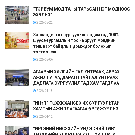
“ТЭРБУМ МОД ТАНЫ ТАРЬСАН НЭГ МОДНООС
ЭХЭЛНЭ”
2026-05-22
Харвардын их сургуулийн эрдэмтэд 100%
шүүсэн ургамлын тос нь эрүүл мэндийн
тэнцвэрт байдлыг дэмждэг болохыг
тогтоожээ
2026-05-06
АГААРЫН ХӨЛГИЙН ГАЛ УНТРААХ, АВРАХ
АЖИЛЛАГАА, ДАРАЛТТАЙ ГАЛ УНТРААХ
ДАДЛАГА СУРГУУЛИЛТАД ХАМРАГДЛАА
2026-04-18
“ИНҮТ” ТӨХХК ХАНСЕО ИХ СУРГУУЛЬТАЙ
ХАМТЫН АЖИЛЛАГААГАА ӨРГӨЖҮҮЛНЭ
2026-04-12
“ИРГЭНИЙ НИСЭХИЙН ҮНДЭСНИЙ ТӨВ”
ТӨХХК-ИЙН УДИРДЛАГУУД ТУРШЛАГА