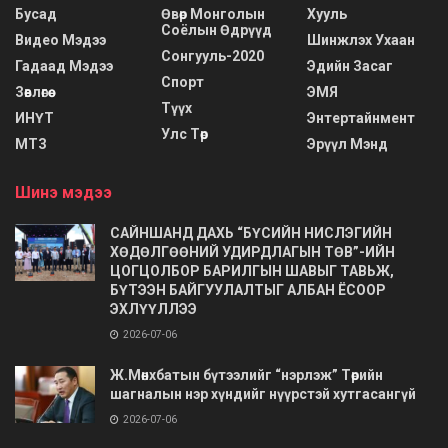
Бусад
Өвөр Монголын
Хууль
Соёлын Өдрүүд
Видео Мэдээ
Шинжлэх Ухаан
Сонгууль-2020
Гадаад Мэдээ
Эдийн Засаг
Спорт
Зөвлөгөө
ЭМЯ
Түүх
ИНҮТ
Энтертайнмент
Улс Төр
МТЗ
Эрүүл Мэнд
Шинэ мэдээ
САЙНШАНД ДАХЬ “БҮСИЙН НИСЛЭГИЙН
ХӨДӨЛГӨӨНИЙ УДИРДЛАГЫН ТӨВ”-ИЙН
ЦОГЦОЛБОР БАРИЛГЫН ШАВЫГ ТАВЬЖ,
БҮТЭЭН БАЙГУУЛАЛТЫГ АЛБАН ЁСООР
ЭХЛҮҮЛЛЭЭ
2026-07-06
Ж.Мөнхбатын бүтээлийг “нэрлэж” Төрийн
шагналын нэр хүндийг нүүрстэй хутгасангүй
2026-07-06