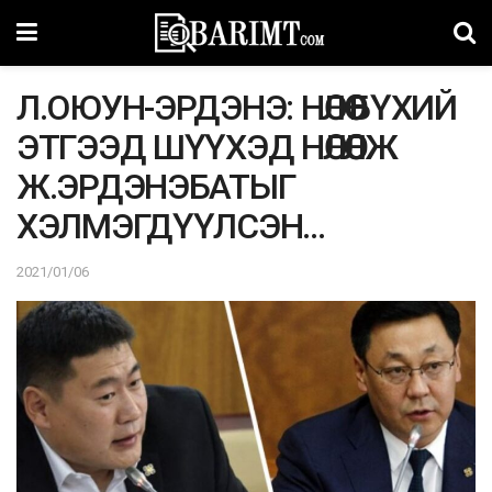
Л.ОЮУН-ЭРДЭНЭ: НӨЛӨӨ БҮХИЙ
ЭТГЭЭД ШҮҮХЭД НӨЛӨӨЛЖ
Ж.ЭРДЭНЭБАТЫГ
ХЭЛМЭГДҮҮЛСЭН…
2021/01/06