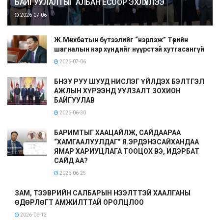
БАЙГУУЛАЛТЫГ АЛБАН ЁСООР ЭХЛҮҮЛЛЭЭ
2026-07-06
Ж.Мөнхбатын бүтээлийг “нэрлэж” Төрийн
шагналын нэр хүндийг нүүрстэй хутгасангүй
2026-07-06
БНЭУ РУУ ШУУД НИСЛЭГ ҮЙЛДЭХ БЭЛТГЭЛ
АЖЛЫН ХҮРЭЭНД УУЛЗАЛТ ЗОХИОН
БАЙГУУЛАВ
2026-06-30
БАРИМТЫГ ХААЦАЙЛЖ, САЙДААРАА
“ХАМГААЛУУЛДАГ” Я.ЭРДЭНЭСАЙХАНДАА
ЯМАР ХАРИУЦЛАГА ТООЦОХ ВЭ, ИДЭРБАТ
САЙД АА?
2026-06-25
ЗАМ, ТЭЭВРИЙН САЛБАРЫН НЭЭЛТТЭЙ ХААЛГАНЫ
ӨДӨРЛӨГТ АМЖИЛТТАЙ ОРОЛЦЛОО
2026-06-12