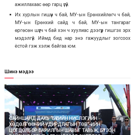
ажиллахаас өөр гарц үгүй.
Их хурлын гишүүн ч бай, МУ-ын Ерөнхийлөгч ч бай,
МУ-ын Ерөнхий сайд ч бай, МУ-ын тангараг
өргөсөн шүүгч ч бай хэн ч хуулиас дээгүүр гишгэх эрх
мэдэлгүй. Иймд бид нар энэ гажуудлыг зогсоох
ёстой гэж хэлж байгаа юм.
Шинэ мэдээ
САЙНШАНД ДАХЬ “БҮСИЙН НИСЛЭГИЙН
ХӨДӨЛГӨӨНИЙ УДИРДЛАГЫН ТӨВ”-ИЙН
ЦОГЦОЛБОР БАРИЛГЫН ШАВЫГ ТАВЬЖ, БҮТЭЭН