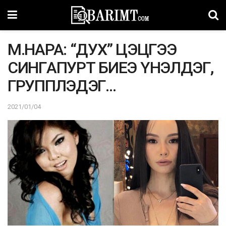
М.НАРА: “ДУХ” ЦЭЦГЭЭ
СИНГAПУРТ БИEЭ YНЭЛДЭГ,
ГРУППЛЭДЭГ…
2021/01/04