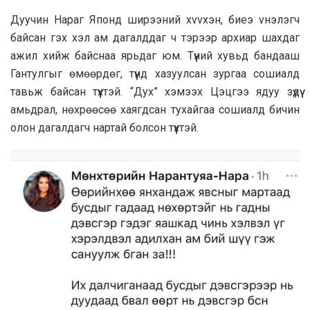
Дуучин Нараг Японд ширээний xvvxэн, биeэ vнэлэгч
байсан гэх хэл ам дагалддаг ч тэрээр apxиар шахдаг
ажил хийж байснаа ярьдаг юм. Түүний хувьд бандааш
Гантулгыг өмөөрдөг, түүнд хазуулсан зургаа сошиалд
тавьж байсан түүхтэй. “Дух” хэмээх Цэцгээ ядуу зүдүү
амьдрал, нөхрөөсөө хаягдсан тухайгаа сошиалд бичин
олон дагалдагч нартай болсон түүхтэй.