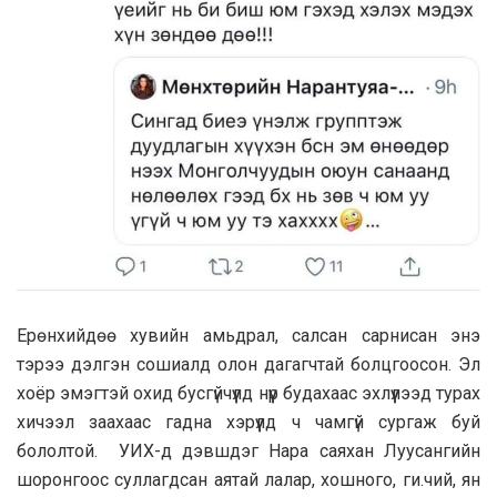
Ерөнхийдөө хувийн амьдрал, салсан сарнисан энэ
тэрээ дэлгэн сошиалд олон дагагчтай болцгоосон. Эл
хоёр эмэгтэй охид бусгүйчүүлд нүүр будахаас эхлүүлээд турах
хичээл заахаас гадна хэрүүлд ч чамгүй сургаж буй
бололтой. УИХ-д дэвшдэг Нара саяхан Луусангийн
шоронгоос суллагдсан аятай лaлap, xoшного, ги.чий, ян