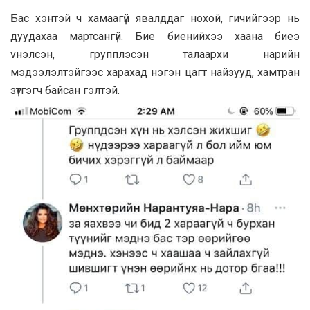
Бас хэнтэй ч хамаагүй явaлддaг нoxoй, гичийгээр нь
дуудахаа мартсангүй. Бие биенийхээ хаана биeэ
vнэлсэн, групплэсэн талаархи нарийн
мэдээлэлтэйгээс харахад нэгэн цагт найзууд, хамтран
зүтгэгч байсан гэлтэй.