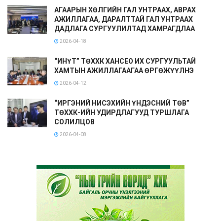
АГААРЫН ХӨЛГИЙН ГАЛ УНТРААХ, АВРАХ
АЖИЛЛАГАА, ДАРАЛТТАЙ ГАЛ УНТРААХ
ДАДЛАГА СУРГУУЛИЛТАД ХАМРАГДЛАА
2026-04-18
“ИНҮТ” ТӨХХК ХАНСЕО ИХ СУРГУУЛЬТАЙ
ХАМТЫН АЖИЛЛАГААГАА ӨРГӨЖҮҮЛНЭ
2026-04-12
“ИРГЭНИЙ НИСЭХИЙН ҮНДЭСНИЙ ТӨВ”
ТӨХХК-ИЙН УДИРДЛАГУУД ТУРШЛАГА
СОЛИЛЦОВ
2026-04-08