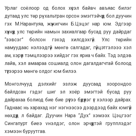
Урлаг соёлоор од болох хүсэл байвч авъяас билэг
дутаад улс төр рүү хальтран орсон эмэгтэйчүүд бол дуучин
гэх М.Нарантуяа, жүжигчин Б.Цэцэг нар юм. Эдгээр
хүүхнүүд улс төрийн намын захиалгаар бусад руу дайрдаг
“зэвсэг” болсон гэхэд хилсдэхгүй. Улс төрийн
намуудаас нэлээдгүй мөнгө салгадаг, гүйцэтгэлэээ хэл
ам, хэрүүл тэмцлээрээ хийдэг гэх яриа ч байх. Тэд элдэв
лайв, хэл амаараа сошиалд олон дагалдагчтай болоод
түүгээрээ мөнгө олдог юм билээ.
Монголчууд дэлхийг эзлэж дуусаад хоорондоо
байлдсан гэдэг шиг эл хоёр эмэгтэй бусад руу
дайрахаа болиод бие бие рүүгээ бүдүүлэг үг хэлээр дайрах.
Гаднаас нь харахад нэг нэгнээсээ дээрдээд байх юмгүй
нөхдүүд л байдаг. Дуучин Нара “Дух” хэмээх Цэцгээг
Сингапурт биeэ vнэлдэг, олон эрчүүдтэй гpyпплэдэг
хэмээн буруутгав.