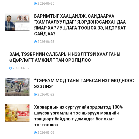
2026-06-30
БАРИМТЫГ ХААЦАЙЛЖ, САЙДААРАА
“ХАМГААЛУУЛДАГ” Я.ЭРДЭНЭСАЙХАНДАА
ЯМАР ХАРИУЦЛАГА ТООЦОХ ВЭ, ИДЭРБАТ
САЙД АА?
2026-06-25
ЗАМ, ТЭЭВРИЙН САЛБАРЫН НЭЭЛТТЭЙ ХААЛГАНЫ
ӨДӨРЛӨГТ АМЖИЛТТАЙ ОРОЛЦЛОО
2026-06-12
“ТЭРБУМ МОД ТАНЫ ТАРЬСАН НЭГ МОДНООС
ЭХЭЛНЭ”
2026-05-22
Харвардын их сургуулийн эрдэмтэд 100%
шүүсэн ургамлын тос нь эрүүл мэндийн
тэнцвэрт байдлыг дэмждэг болохыг
тогтоожээ
2026-05-06