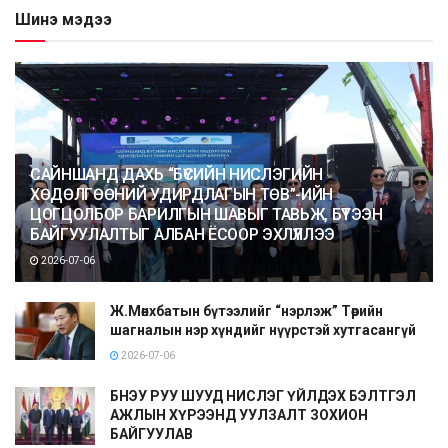
Шинэ мэдээ
САЙНШАНД ДАХЬ “БҮСИЙН НИСЛЭГИЙН
ХӨДӨЛГӨӨНИЙ УДИРДЛАГЫН ТӨВ”-ИЙН
ЦОГЦОЛБОР БАРИЛГЫН ШАВЫГ ТАВЬЖ, БҮТЭЭН
БАЙГУУЛАЛТЫГ АЛБАН ЁСООР ЭХЛҮҮЛЛЭЭ
2026-07-06
Ж.Мөнхбатын бүтээлийг “нэрлэж” Төрийн
шагналын нэр хүндийг нүүрстэй хутгасангүй
2026-07-06
БНЭУ РУУ ШУУД НИСЛЭГ ҮЙЛДЭХ БЭЛТГЭЛ
АЖЛЫН ХҮРЭЭНД УУЛЗАЛТ ЗОХИОН
БАЙГУУЛАВ