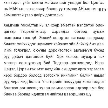
xaн гэдэг үгийг маани мэгзэм шиг уншдаг бол Цэцгээ
нь МАН-ын захиалгаар болов уу гэмээр АН-ын гишүүд рүү
аймшигтай үгээр дайрч довтолно.
Хамгийн гайхалтай нь эл хоёр эмэгтэй нэг хүнтэй олон
цагаар тасралтгүйгээр хэрэлдэх бөгөөд цуцаж
шантрана гэж үгүй. Ээжийгээ хүртэл загнаад зандраад
бичлэг хийчихдэг шулмаст хайрлах зүйл байхгүй биз дээ.
Ийм гологдол, оюуны доройтолтой авгайчуул бусад
руу дайрч давшилж буйг Эрх чөлөө, шударга гэх
мэтээр өөгшүүлэгчид бий. Тэдгээр өөгшүүлэгчид Нара,
Цэцэг, Цэрэн гэх мэт нөхдийн амьдрах арга хэрэгсэл,
хөрс бордоо болоод зогсохгүй нийгмийг балчиг намаг
руу чирэгчид болов. Улс төрийн намуудад хөлс төлдөг
болтлоо өөгшүүлсэн, хүлээн зөвшөөрсөн эдгээр эмс бие
биенээ бариад идчихвэл нийгэм цэвэршинэ шүү.