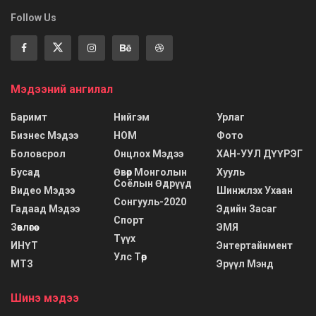
Follow Us
Мэдээний ангилал
Баримт
Нийгэм
Урлаг
Бизнес Мэдээ
НОМ
Фото
Боловсрол
Онцлох Мэдээ
ХАН-УУЛ ДҮҮРЭГ
Бусад
Өвөр Монголын
Хууль
Соёлын Өдрүүд
Видео Мэдээ
Шинжлэх Ухаан
Сонгууль-2020
Гадаад Мэдээ
Эдийн Засаг
Спорт
Зөвлөгөө
ЭМЯ
Түүх
ИНҮТ
Энтертайнмент
Улс Төр
МТЗ
Эрүүл Мэнд
Шинэ мэдээ