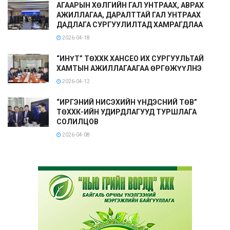
АГААРЫН ХӨЛГИЙН ГАЛ УНТРААХ, АВРАХ
АЖИЛЛАГАА, ДАРАЛТТАЙ ГАЛ УНТРААХ
ДАДЛАГА СУРГУУЛИЛТАД ХАМРАГДЛАА
2026-04-18
“ИНҮТ” ТӨХХК ХАНСЕО ИХ СУРГУУЛЬТАЙ
ХАМТЫН АЖИЛЛАГААГАА ӨРГӨЖҮҮЛНЭ
2026-04-12
“ИРГЭНИЙ НИСЭХИЙН ҮНДЭСНИЙ ТӨВ”
ТӨХХК-ИЙН УДИРДЛАГУУД ТУРШЛАГА
СОЛИЛЦОВ
2026-04-08