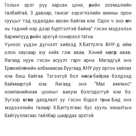
Голын эрэг рүү харсан цонх, өөрийн эзэмшлийн
талбайтай, 3 давхар, тансаг зэрэглэлийн амины орон
сууцыг тэд худалдан авсан байгаа юм. Одоо ч энэ өмч
нь тэдний нэр дээр бүртгэлтэй байна” гэсэн мэдээлэл
баримтууд өөрийн эрхгүй сонирхол татна.
Үүнээс үүдэн дүгнэлт хийхэд Х.Баттулга АНУ-д ийм
олон хаусаар юу хийх гэж авав. Хэний мөнгөөр авав.
Яагаад нуув гэсэн асуулт гарч ирнэ. Магадгүй энэ
Ерөнхийлөгчийн албанаасаа буугаад АНУ руу оргон зайлах
юм биш байгаа. Тэгээгүй бол мөнгөө, байраа бэлдээд
баймааргүй юм. Яагаад энэ “Мах импекс”
компанийнхаа цонхыг вакум болгодоггүй юм бэ.
Зүгээр өнгөлөн далдлалт уу гэсэн бодол төрнө. Бид энэ
мэдээллийн талаар Х.Баттулгаас бус хууль хяналтын
байгууллагаас тайлбар шаардах эрхтэй.