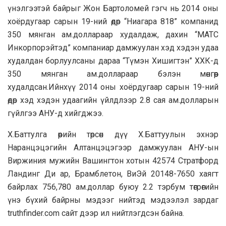
үнэлгээтэй байрыг Жон Бартоломей гэгч нь 2014 оны
хоёрдугаар сарын 19-ний өдөр “Ниагара 818” компанид
350 мянган ам.доллараар худалдаж, дахин “MATC
Инкорпорэйтэд” компаниар дамжуулан хэд хэдэн удаа
худалдан борлуулсаны дараа “Түмэн Хишигтэн” ХХК-д
350 мянган ам.доллараар бэлэн мөнгөөр
худалдсан.Ийнхүү 2014 оны хоёрдугаар сарын 19-ний
өдөр хэд хэдэн удаагийн үйлдлээр 2.8 сая ам.долларын
гүйлгээ АНУ-д хийгджээ.
Х.Баттулга өөрийн төрсөн дүү Х.Баттуулын эхнэр
Наранцэцэгийн Алтанцэцэгээр дамжуулан АНУ-ын
Виржиния мужийн Вашингтон хотын 42574 Стратфорд
Ландинг Ди ар, Брамблетон, ВиЭй 20148-7650 хаягт
байрлах 756,780 ам.доллар буюу 2.2 тэрбум төгрөгийн
үнэ бүхий байрны мэдээг нийтэд мэдээлэл зардаг
truthfinder.com сайт дээр ил нийтлэгдсэн байна.