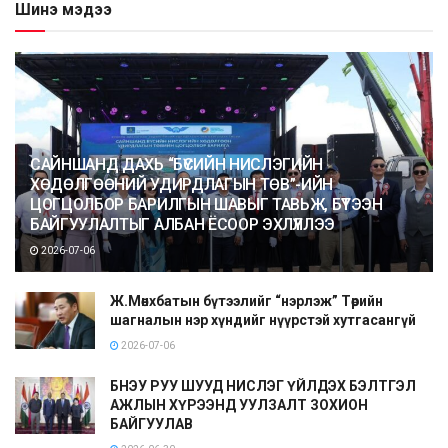
Шинэ мэдээ
САЙНШАНД ДАХЬ “БҮСИЙН НИСЛЭГИЙН
ХӨДӨЛГӨӨНИЙ УДИРДЛАГЫН ТӨВ”-ИЙН
ЦОГЦОЛБОР БАРИЛГЫН ШАВЫГ ТАВЬЖ, БҮТЭЭН
БАЙГУУЛАЛТЫГ АЛБАН ЁСООР ЭХЛҮҮЛЛЭЭ
2026-07-06
Ж.Мөнхбатын бүтээлийг “нэрлэж” Төрийн
шагналын нэр хүндийг нүүрстэй хутгасангүй
2026-07-06
БНЭУ РУУ ШУУД НИСЛЭГ ҮЙЛДЭХ БЭЛТГЭЛ
АЖЛЫН ХҮРЭЭНД УУЛЗАЛТ ЗОХИОН
БАЙГУУЛАВ