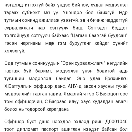
нэгдэлд итгэхгүй байх үндэс бий юу, худал мэдээлэл
тараах субъект мөн үү. Үнэндээ бол байхгүй. Өдөр
тутмын сонинд ажиллаж үзээгүй, зөв ч бичиж чаддаггүй
сурвалжлагч нар сэтгүүлч биш. Сэтгэдэг боддог
толгойнууд сэтгүүлч байхаас “Цагаан баавгай буудсан”
гэсэн наргианы мөрөөр гэм буруутанг хайдаг хүнийг
хэлэхгүй.
Өдөр тутмын сонинуудын “Эрэн сурвалжлагч” нэгдлийн
гаргаж буй баримт, мэдээлэл үнэн бодитой, өндөр
түвшний мэдээлэл байдаг. Энэ удаа Ерөнхийлөгч
Х.Баттулгын оффшор данс, АНУ-д авсан хаусны тухай
мэдээллийг гарган тавив. Ямартай ч тэр С.Баярцогтоос
том оффшорчин, С.Баяраас илүү хаус худалдан авагч
болох нь тодорхой харагдана.
Оффшор бүст данс нээхдээ эхлээд өөрийн Д0001046
тоот дипломат паспорт ашиглан нээдэг байсан бол