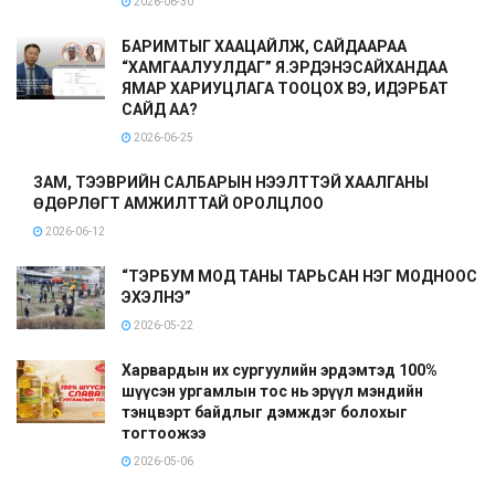
2026-06-30
БАРИМТЫГ ХААЦАЙЛЖ, САЙДААРАА
“ХАМГААЛУУЛДАГ” Я.ЭРДЭНЭСАЙХАНДАА
ЯМАР ХАРИУЦЛАГА ТООЦОХ ВЭ, ИДЭРБАТ
САЙД АА?
2026-06-25
ЗАМ, ТЭЭВРИЙН САЛБАРЫН НЭЭЛТТЭЙ ХААЛГАНЫ
ӨДӨРЛӨГТ АМЖИЛТТАЙ ОРОЛЦЛОО
2026-06-12
“ТЭРБУМ МОД ТАНЫ ТАРЬСАН НЭГ МОДНООС
ЭХЭЛНЭ”
2026-05-22
Харвардын их сургуулийн эрдэмтэд 100%
шүүсэн ургамлын тос нь эрүүл мэндийн
тэнцвэрт байдлыг дэмждэг болохыг
тогтоожээ
2026-05-06