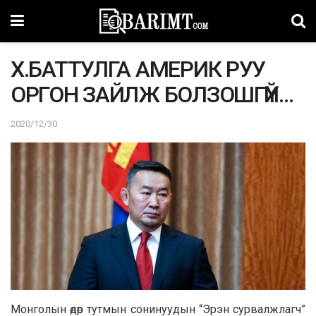
Х.БАТТУЛГА АМЕРИК РУУ
ОРГОН ЗАЙЛЖ БОЛЗОШГҮЙ…
2020/12/30
Монголын өдөр тутмын сонинуудын “Эрэн сурвалжлагч”