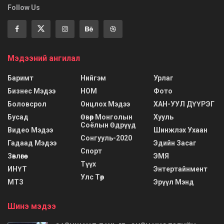
Follow Us
Мэдээний ангилал
Баримт
Нийгэм
Урлаг
Бизнес Мэдээ
НОМ
Фото
Боловсрол
Онцлох Мэдээ
ХАН-УУЛ ДҮҮРЭГ
Бусад
Өвөр Монголын
Хууль
Соёлын Өдрүүд
Видео Мэдээ
Шинжлэх Ухаан
Сонгууль-2020
Гадаад Мэдээ
Эдийн Засаг
Спорт
Зөвлөгөө
ЭМЯ
Түүх
ИНҮТ
Энтертайнмент
Улс Төр
МТЗ
Эрүүл Мэнд
Шинэ мэдээ