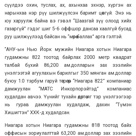
сүүлдээ охин, туслах, ах, ахынхаа эхнэр, хүргэн ах
нарынхаа нэр рүү шилжүүлсэн баримт цөөнгүй. Энэ нь
юу харуулж байна вэ гэвэл “Шаазгай зүү олоод хийх
газаргүй” гэдэг шиг 5-6 оффшор дансаа хаалгүй бусад
руу шилжүүлээд байсан нь “мөрөө баллах” арга гэлтэй.
“АНУ-ын Нью Йорк мужийн Ниагара хотын Ниагара
гудамжны 822 тоотод байрлах 2000 метр квадрат
талбай бүхий 86,200 ам.долларын зах зээлийн
үнэлгээтэй агуулахын барилгыг 350 мянган ам.доллар
буюу 1.0 тэрбум гаруй төгрөгөөр “Ниагара 822” компаниар
дамжуулан “MATC Инкорпорэйтэд” компаниас
худалдан авчээ. Үүнийг тухайн өдөртөө яг тэр үнэлгээгээр
нь гурав дамжуулан худалдаж, дахин “Түмэн
Хишигтэн” ХХК-д худалдсан.
Ниагара хотын Ниагара гудамжны 818 тоотод байх
оффисын зориулалттай 63,200 ам.доллар зах зээлийн