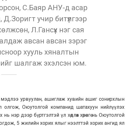
рсон, С.Баяр АНУ-д асар
, Д.Зоригт учир битүүлгээр
өлжсөн, Л.Гансүх нэг сая
алдаж авсан авсан зэрэг
лсноор хууль хяналтын
нийг шалгаж эхэлсэн юм.
х мэдлээ урвуулан, ашиглаж хувийн ашиг сонирхлын
л олгож, Оюутолгой компанид шатахуун нийлүүлэх
нь нэр дээр бүртгэлтэй үл хөдлөх хөрөнгө нь Оюутолгой
оогдож, 5 жилийн хорих ялыг нээлттэй хорих ангид ял