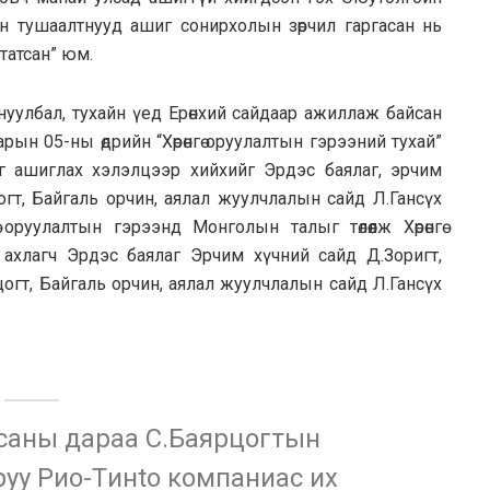
бан тушаалтнууд ашиг сонирхолын зөрчил гаргасан нь
татсан” юм.
нуулбал, тухайн үед Ерөнхий сайдаар ажиллаж байсан
рын 05-ны өдрийн “Хөрөнгө оруулалтын гэрээний тухай”
г ашиглах хэлэлцээр хийхийг Эрдэс баялаг, эрчим
огт, Байгаль орчин, аялал жуулчлалын сайд Л.Гансүх
 оруулалтын гэрээнд Монголын талыг төлөөлж Хөрөнгө
ахлагч Эрдэс баялаг Эрчим хүчний сайд Д.Зоригт,
огт, Байгаль орчин, аялал жуулчлалын сайд Л.Гансүх
дсаны дараа С.Баярцогтын
уу Pиo-Tинtо компаниас их