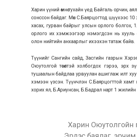
Харин үүний өмнө тухайн үед Байгаль орчин, а
сонссон байдаг. Мөн С.Баярцогтод шүүхээс 10
хасах, гурван байрыг улсын орлого болгох, 1.6 т
орлого их хэмжээгээр нэмэгдсэн нь хууль 
олон нийтийн анхаарлыг ихээхэн татаж байв.
Түүнийг Сангийн сайд, Засгийн газрын Хэрэ
Оюутолгой төсөлтэй холбогдох гэрээ, эрх з
тушаалын байдлаа урвуулан ашиглаж илт хуу
хэмээн үзсэн. Түүнчлэн С.Баярцогттой хамт
хорих ял, Б.Ариунсан, Б.Бадрал нарт 1 жилийн
Харин Оюутолгойн г
Эрдэс баялаг, эрчим 