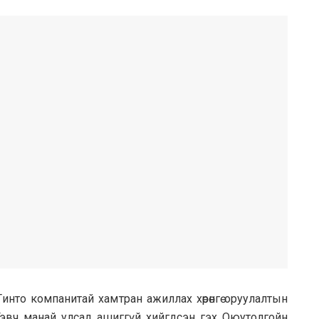
интo компанитай хамтран ажиллах хөрөнгө оруулалтын
н. Гэвч манай улсад ашиггүй хийгдсэн гэх Оюутолгойн