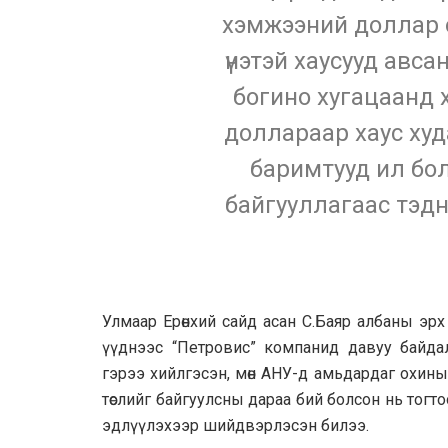
хэмжээний доллар о
үнэтэй хаусууд авсан
богино хугацаанд х
доллараар хаус худ
баримтууд ил бо
байгууллагаас тэд
Улмаар Ерөнхий сайд асан С.Баяр албаны эр
үүднээс “Петровис” компанид давуу байда
гэрээ хийлгэсэн, мөн АНУ-д амьдардаг охиных 
төслийг байгуулсны дараа бий болсон нь тогт
эдлүүлэхээр шийдвэрлэсэн билээ.