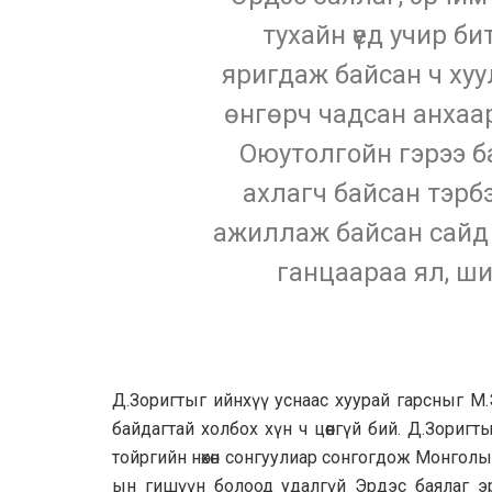
тухайн үед учир би
яригдаж байсан ч хуу
өнгөрч чадсан анхаар
Оюутолгойн гэрээ б
ахлагч байсан тэрбэ
ажиллаж байсан сайд 
ганцаараа ял, ши
Д.Зоригтыг ийнхүү уснаас хуурай гарсныг М.
байдагтай холбох хүн ч цөөнгүй бий. Д.Зори
тойргийн нөхөн сонгуулиар сонгогдож Монголы
ын гишүүн болоод удалгүй Эрдэс баялаг э