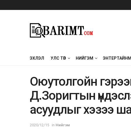
ЭХЛЭЛ
УЛС ТӨР
НИЙГЭМ
ЭНТЕРТАЙН
Оюутолгойн гэрээ
Д.Зоригтын үндэсл
асуудлыг хэзээ ша
2020/12/15
in
Нийгэм