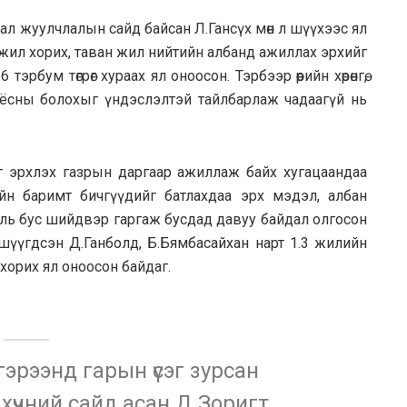
ялал жуулчлалын сайд байсан Л.Гансүх мөн л шүүхээс ял
 жил хорих, таван жил нийтийн албанд ажиллах эрхийг
эрбум төгрөг хураах ял оноосон. Тэрбээр өөрийн хөрөнгө,
ёсны болохыг үндэслэлтэй тайлбарлаж чадаагүй нь
г эрхлэх газрын даргаар ажиллаж байх хугацаандаа
үйн баримт бичгүүдийг батлахдаа эрх мэдэл, албан
ль бус шийдвэр гаргаж бусдад давуу байдал олгосон
 шүүгдсэн Д.Ганболд, Б.Бямбасайхан нарт 1.3 жилийн
 хорих ял оноосон байдаг.
эрээнд гарын үсэг зурсан
хүчний сайд асан Д.Зоригт