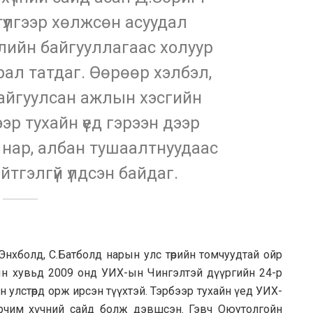
түүлгээр хөлжсөн асуудал
лийн байгууллагаас холуур
ал татдаг. Өөрөөр хэлбэл,
айгуулсан ажлын хэсгийн
эр тухайн үед гэрээн дээр
нар, албан тушаалтнуудаас
йтгэлгүй үлдсэн байдаг.
Энхболд, С.Батболд нарын улс төрийн томчуудтай ойр
гтын хувьд 2009 онд УИХ-ын Чингэлтэй дүүргийн 24-р
н улстөрд орж ирсэн түүхтэй. Тэрбээр тухайн үед УИХ-
рчим хүчний сайд болж дэвшсэн. Гэвч Оюутолгойн