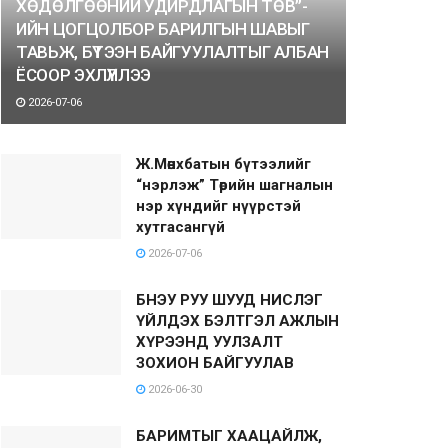
ХӨДӨЛГӨӨНИЙ УДИРДЛАГЫН ТӨВ”-
ИЙН ЦОГЦОЛБОР БАРИЛГЫН ШАВЫГ
ТАВЬЖ, БҮТЭЭН БАЙГУУЛАЛТЫГ АЛБАН
ЁСООР ЭХЛҮҮЛЛЭЭ
2026-07-06
Ж.Мөнхбатын бүтээлийг
“нэрлэж” Төрийн шагналын
нэр хүндийг нүүрстэй
хутгасангүй
2026-07-06
БНЭУ РУУ ШУУД НИСЛЭГ
ҮЙЛДЭХ БЭЛТГЭЛ АЖЛЫН
ХҮРЭЭНД УУЛЗАЛТ
ЗОХИОН БАЙГУУЛАВ
2026-06-30
БАРИМТЫГ ХААЦАЙЛЖ,