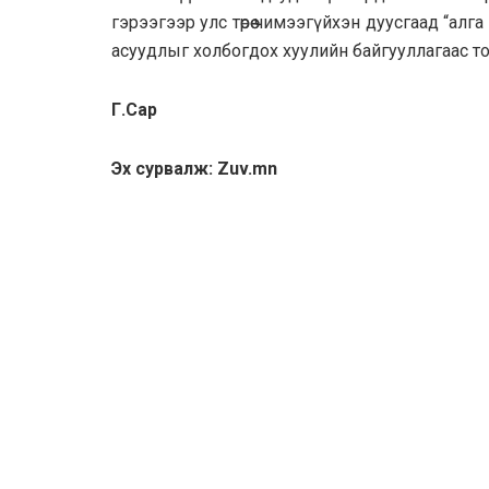
гэрээгээр улс төрөө чимээгүйхэн дуусгаад “алг
асуудлыг холбогдох хуулийн байгууллагаас то
Г.Сар
Эх сурвалж: Zuv.mn