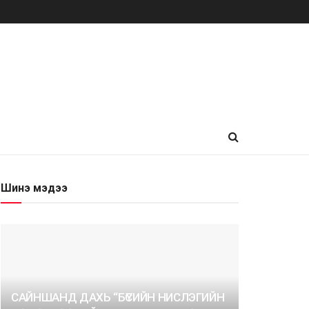
Шинэ мэдээ
САЙНШАНД ДАХЬ “БҮСИЙН НИСЛЭГИЙН