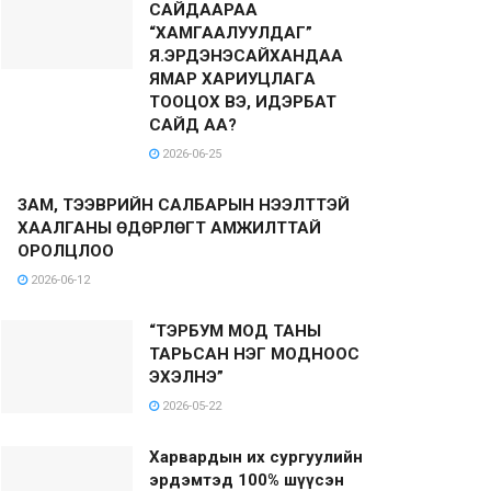
САЙДААРАА
“ХАМГААЛУУЛДАГ”
Я.ЭРДЭНЭСАЙХАНДАА
ЯМАР ХАРИУЦЛАГА
ТООЦОХ ВЭ, ИДЭРБАТ
САЙД АА?
2026-06-25
ЗАМ, ТЭЭВРИЙН САЛБАРЫН НЭЭЛТТЭЙ
ХААЛГАНЫ ӨДӨРЛӨГТ АМЖИЛТТАЙ
ОРОЛЦЛОО
2026-06-12
“ТЭРБУМ МОД ТАНЫ
ТАРЬСАН НЭГ МОДНООС
ЭХЭЛНЭ”
2026-05-22
Харвардын их сургуулийн
эрдэмтэд 100% шүүсэн