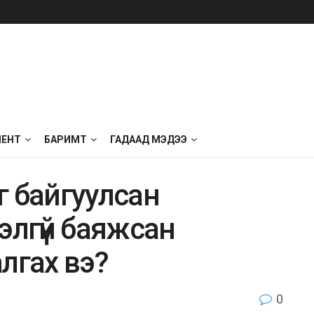
МЕНТ
БАРИМТ
ГАДААД МЭДЭЭ
г байгуулсан
элгүй баяжсан
лгах вэ?
0