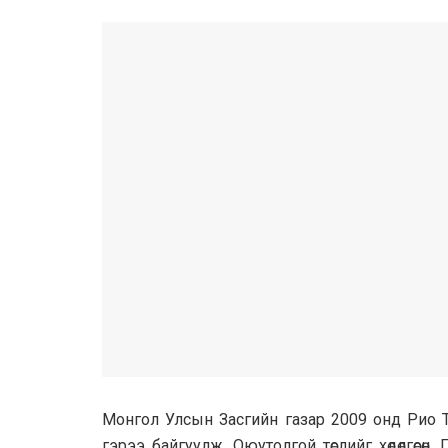
Монгол Улсын Засгийн газар 2009 онд Pиo T
гэрээ байгуулж, Оюутолгой төслийг хөдөлгөсө