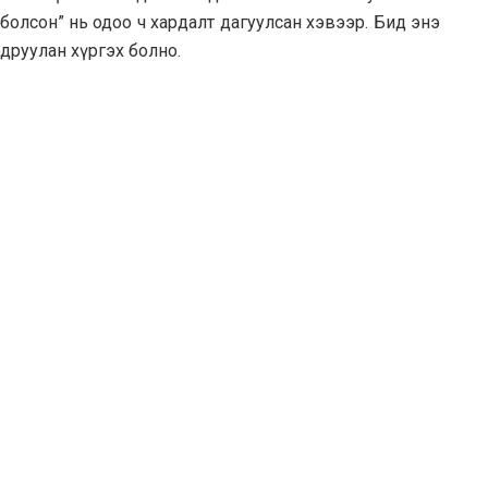
а болсон” нь одоо ч хардалт дагуулсан хэвээр. Бид энэ
друулан хүргэх болно.