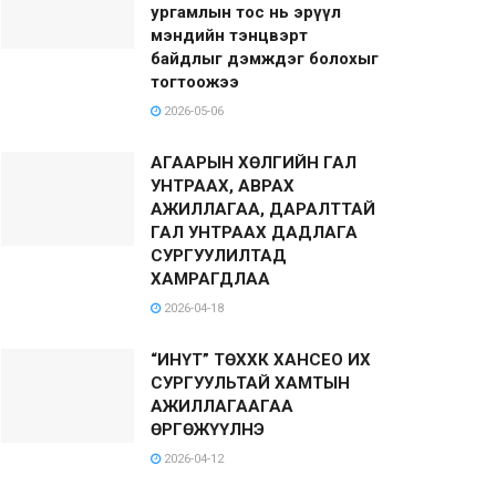
ургамлын тос нь эрүүл
мэндийн тэнцвэрт
байдлыг дэмждэг болохыг
тогтоожээ
2026-05-06
АГААРЫН ХӨЛГИЙН ГАЛ
УНТРААХ, АВРАХ
АЖИЛЛАГАА, ДАРАЛТТАЙ
ГАЛ УНТРААХ ДАДЛАГА
СУРГУУЛИЛТАД
ХАМРАГДЛАА
2026-04-18
“ИНҮТ” ТӨХХК ХАНСЕО ИХ
СУРГУУЛЬТАЙ ХАМТЫН
АЖИЛЛАГААГАА
ӨРГӨЖҮҮЛНЭ
2026-04-12