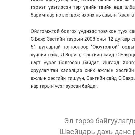
гэрээг үзэглэсэн тэр үеийн төрийн өндөр ал
баримтаар нотлогдож ихэнх нь аавын “хаалга 
Ойлгомжтой болгох үүднээс товчхон түүх са
С.Баяр Засгийн газрын 2008 оны 12 дугаар са
51 дугаартай тогтоолоор “Оюутолгой” орды
хүчний сайд Д.Зоригт, Сангийн сайд С.Баярц
нарт үүрэг болгосон байдаг. Ингээд Хөрөнгө
оруулагчтай хэлэлцээ хийх ажлын хэсгийн 
ажлын хэсгийн гишүүн, Сангийн сайд С.Баярц
нар гарын үсэг зурсан байдаг.
Эл гэрээ байгуулаг
Швейцарь дахь данс р