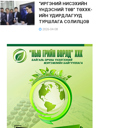
“ИРГЭНИЙ НИСЭХИЙН
ҮНДЭСНИЙ ТӨВ” ТӨХХК-
ИЙН УДИРДЛАГУУД
ТУРШЛАГА СОЛИЛЦОВ
2026-04-08