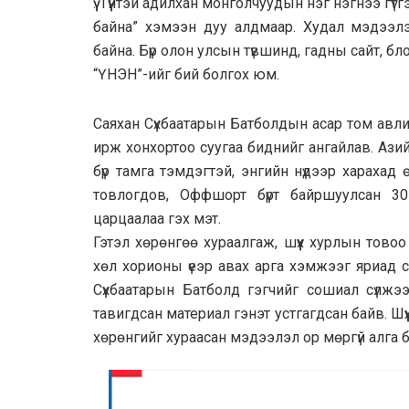
үү. Түүнтэй адилхан монголчуудын нэг нэгнээ гү
байна” хэмээн дуу алдмаар. Худал мэдээл
байна. Бүр олон улсын түвшинд, гадны сайт, бло
“ҮНЭН”-ийг бий болгох юм.
Саяхан Сүхбаатарын Батболдын асар том авл
ирж хонхортоо суугаа биднийг ангайлав. Аз
бүр тамга тэмдэгтэй, энгийн нүдээр харахад 
товлогдов, Оффшорт бүрт байршуулсан 30 
царцаалаа гэх мэт.
Гэтэл хөрөнгөө хураалгаж, шүүх хурлын тово
хөл хорионы үеэр авах арга хэмжээг яриад 
Сүхбаатарын Батболд гэгчийг сошиал сүлжээ
тавигдсан материал гэнэт устгагдсан байв. Шү
хөрөнгийг хураасан мэдээлэл ор мөргүй алга 