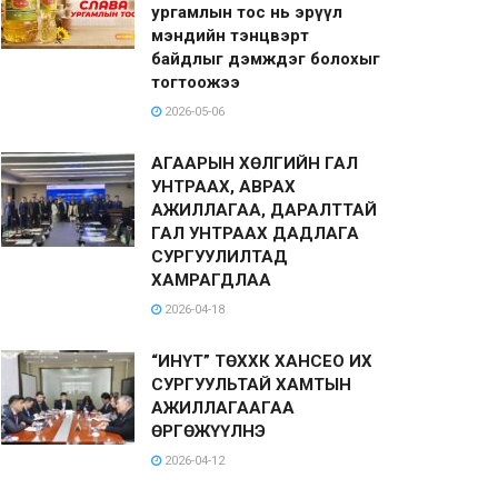
ургамлын тос нь эрүүл
мэндийн тэнцвэрт
байдлыг дэмждэг болохыг
тогтоожээ
2026-05-06
АГААРЫН ХӨЛГИЙН ГАЛ
УНТРААХ, АВРАХ
АЖИЛЛАГАА, ДАРАЛТТАЙ
ГАЛ УНТРААХ ДАДЛАГА
СУРГУУЛИЛТАД
ХАМРАГДЛАА
2026-04-18
“ИНҮТ” ТӨХХК ХАНСЕО ИХ
СУРГУУЛЬТАЙ ХАМТЫН
АЖИЛЛАГААГАА
ӨРГӨЖҮҮЛНЭ
2026-04-12