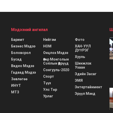
Мэдээний ангилал
Ш
Баримт
Нийгэм
Фото
Бизнес Мэдээ
НОМ
ХАН-УУЛ
ДҮҮРЭГ
Боловсрол
Онцлох Мэдээ
Хууль
Бусад
Өвөр Монголын
Соёлын Өдрүүд
Шинжлэх
Видео Мэдээ
Ухаан
Сонгууль-2020
Гадаад Мэдээ
Эдийн Засаг
Спорт
Зөвлөгөө
ЭМЯ
Түүх
ИНҮТ
Энтертайнмент
Улс Төр
МТЗ
Эрүүл Мэнд
Урлаг