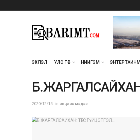
ЭХЛЭЛ
УЛС ТӨР
НИЙГЭМ
ЭНТЕРТАЙН
Б.ЖАРГАЛСАЙХАН:
2020/12/15
in
онцлох мэдээ