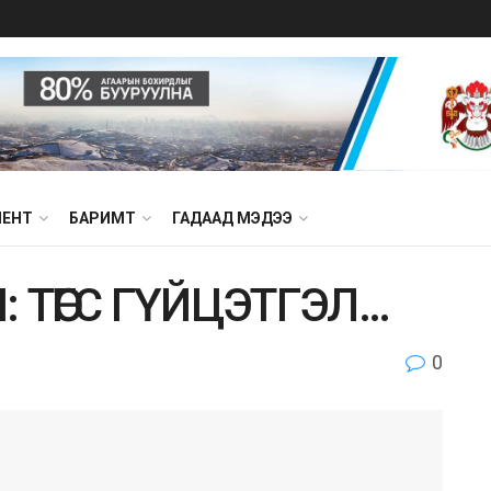
МЕНТ
БАРИМТ
ГАДААД МЭДЭЭ
 ТӨГС ГҮЙЦЭТГЭЛ…
0