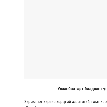
-Улаанбаатарт бэлдсэн гүт
Зарим нэг харгис хэрцгий аллагатай, гэмт хэр