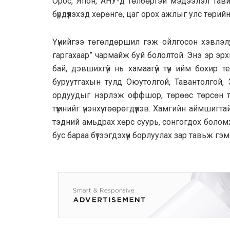
Орос, Япон, АНУ-д төлбөртэй мэдээлэл тав
бүрдүүлэхэд хөрөнгө, цаг орох ажлыг улс төрий
Үүнийгээ төгөлдөршил гэж ойлгосон хэвлэлү
гаргахаар” чармайж буй бололтой. Энэ эр эр
бай, дэвшихгүй нь хамаагүй түүн ийм бохир т
буруутгахын тулд Оюутолгой, Тавантолгой,
ордуудыг нэрлэж оффшор, төрөөс төрсөн т
түмнийг үнэнхүү төөрөгдүүлэв. Хамгийн аймшигт
тэдний амьдрах хөрс суурь, сонгогдох болом
бус бараа бүтээгдэхүүн борлуулах зар тавьж гэ