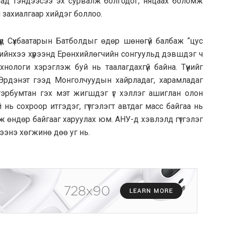
иад тэндээсээ эх сурвалж болгодог, няцаах боломж
н захиалгаар хийдэг боллоо.
үд Сүхбаатарын Батболдыг өдөр шөнөгүй балбаж “цус
хийнхээ хүрээнд Ерөнхийлөгчийн сонгуульд дэвшдэг ч
ехнологи хэрэглэж буй нь таалагдахгүй байна. Түүнийг
 Эрдэнэт гээд Монголчуудын хайрладаг, харамладаг
эрбумтан гэх мэт жигшдэг үг хэллэг ашиглан олон
ай нь сохроор итгэдэг, гүтгэлэгт автдаг масс байгаа нь
ж өндөр байгааг харуулах юм. АНУ-д хэвлэлд гүтгэлэг
мээнэ хөгжинө дөө уг нь.