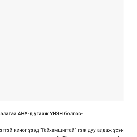
гэлэгээ АНУ-д угааж ҮНЭН болгов-
эгтэй киног үзээд “Гайхамшигтай” гэж дуу алдаж үзсэн