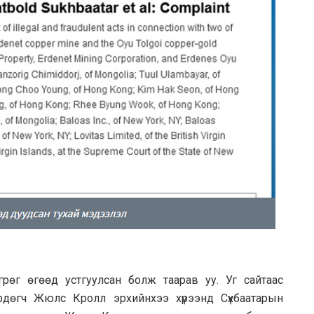
грөг өгөөд устгуулсан болж таарав уу. Уг сайтаас
рдөгч Жюлс Кролл эрхийнхээ хүрээнд Сүхбаатарын