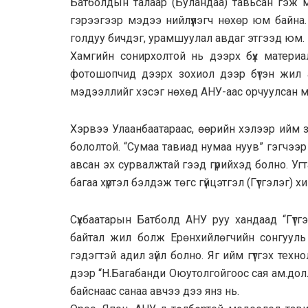
Батболдын талаар (Буландаа) тавьсан гэж 
гэрээгээр мэдээ нийлүүлэгч нөхөр юм байна
голдуу бичдэг, урамшуулал авдаг этгээд юм.
Хамгийн сонирхолтой нь дээрх бүх материал
фотошопчид дээрх зохиол дээр бүтэн жил а
мэдээллийг хэсэг нөхөд АНУ-аас орчуулсан м
Хэрвээ Улаанбаатараас, өөрийн хэлээр ийм з
бололтой. “Сумаа тавиад нумаа нуув” гэгчээ
авсан эх сурвалжтай гээд гүрийхэд болно. Угт
багаа хүртэл бэлдэж төгс гүйцэтгэл (Гүтгэлэг) 
Сүхбаатарын Батболд АНУ руу хандаад “Гүтг
байтал жил болж Ерөнхийлөгчийн сонгууль 
гэдэгтэй адил зүйл болно. Яг ийм гүтгэх тех
дээр “Н.Багабанди Оюутолгойгоос сая ам.дол
байснаас санаа авчээ дээ янз нь.