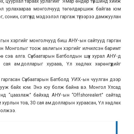
тгэх, цуурхал тараах урлагийг “Ямар өндөр түвшинд хийж
эл урлахаараа монголчууд төгөлдөршиж байгаа юм
г, сонин, сэтгүүлд мэдээлэл гаргаж түүгээрээ дамжуулан
игын хэргийг монголчууд биш АНУ-ын сайтууд гарган
ийн Монголыг тоож авлигын хэргийг илчилсэн баримт
өө сэв алга. Сүхбаатарын Батболдын шүүх хурал АНУ-д
сая ам.долларыг хураав, Үл хөдлөх хөрөнгүүдийг
о гаргасан Сүхбаатарын Батболд УИХ-ын чуулган дээр
сууж байх юм. Энэ юу болж байна вэ. Монгол Улсад
нд “цаазлаж” байхад АНУ-ын “Offshorealert” сайтад
үх хурлын тов, 30 сая ам.долларын хураасан, Үл хөдлөх
болжээ.