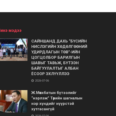
инэ мэдээ
САЙНШАНД ДАХЬ “БҮСИЙН
НИСЛЭГИЙН ХӨДӨЛГӨӨНИЙ
УДИРДЛАГЫН ТӨВ”-ИЙН
ЦОГЦОЛБОР БАРИЛГЫН
ШАВЫГ ТАВЬЖ, БҮТЭЭН
БАЙГУУЛАЛТЫГ АЛБАН
ЁСООР ЭХЛҮҮЛЛЭЭ
2026-07-06
Ж.Мөнхбатын бүтээлийг
“нэрлэж” Төрийн шагналын
нэр хүндийг нүүрстэй
хутгасангүй
2026-07-06