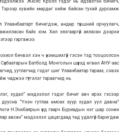
мэдээлжээ. Жюлс Кролл гэдэг нь идэвхтэн бичигч,
. Тэрээр хувийн мөрдөг хийж байсан тухай дурсамж
 Улаанбаатарт бичигдэж, өндөр түвшний орчуулагч,
жилласан байх юм. Хил хязгааргүй аяласан дээрхи
этээр гаргажээ.
охиол бичвэл хэн ч үнэмшихгүй гэсэн тэд тооцоолсон
р Сүхбаатарын Батболд Монголын шүүхэд өгвөл АНУ-аас
агчид, уутлагчид гэдэг шиг Улаанбаатар тараах, сэвэх
хийж чаджээ гүтгэлэг тараагчид нь.
элэг, худал” мэдээлэл гэдэг бичиг авч ирэх гэсээр
дуусна. “Үнэн гутлаа өмсөх зуур худал уул давна”
нологи Н.Энхбаярын үед гаарч Буриадын нэг шар сонин
лар авсан” мэдээлэл цацагдаад төд удалгүй баригдаж