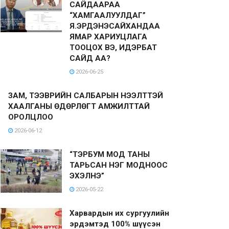
САЙДААРАА
“ХАМГААЛУУЛДАГ”
Я.ЭРДЭНЭСАЙХАНДАА
ЯМАР ХАРИУЦЛАГА
ТООЦОХ ВЭ, ИДЭРБАТ
САЙД АА?
2026-06-25
ЗАМ, ТЭЭВРИЙН САЛБАРЫН НЭЭЛТТЭЙ
ХААЛГАНЫ ӨДӨРЛӨГТ АМЖИЛТТАЙ
ОРОЛЦЛОО
2026-06-12
“ТЭРБУМ МОД ТАНЫ
ТАРЬСАН НЭГ МОДНООС
ЭХЭЛНЭ”
2026-05-22
Харвардын их сургуулийн
эрдэмтэд 100% шүүсэн