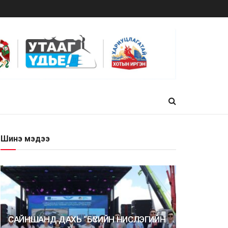
Шинэ мэдээ
САЙНШАНД ДАХЬ “БҮСИЙН НИСЛЭГИЙН