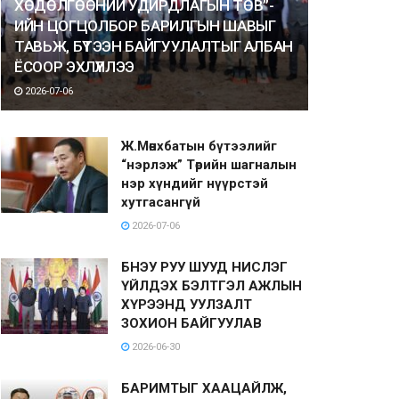
ХӨДӨЛГӨӨНИЙ УДИРДЛАГЫН ТӨВ”-
ИЙН ЦОГЦОЛБОР БАРИЛГЫН ШАВЫГ
ТАВЬЖ, БҮТЭЭН БАЙГУУЛАЛТЫГ АЛБАН
ЁСООР ЭХЛҮҮЛЛЭЭ
2026-07-06
Ж.Мөнхбатын бүтээлийг
“нэрлэж” Төрийн шагналын
нэр хүндийг нүүрстэй
хутгасангүй
2026-07-06
БНЭУ РУУ ШУУД НИСЛЭГ
ҮЙЛДЭХ БЭЛТГЭЛ АЖЛЫН
ХҮРЭЭНД УУЛЗАЛТ
ЗОХИОН БАЙГУУЛАВ
2026-06-30
БАРИМТЫГ ХААЦАЙЛЖ,