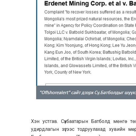
Хэн устгав. Сүхбаатарын Батболд мөнгө тө
удирдлагын зүгээс тодруулахад хувийн мө