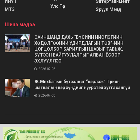
ИНҮТ
Энтертайнмент
Улс Төр
МТЗ
Эрүүл Мэнд
Шинэ мэдээ
САЙНШАНД ДАХЬ “БҮСИЙН НИСЛЭГИЙН
ХӨДӨЛГӨӨНИЙ УДИРДЛАГЫН ТӨВ”-ИЙН
ЦОГЦОЛБОР БАРИЛГЫН ШАВЫГ ТАВЬЖ,
БҮТЭЭН БАЙГУУЛАЛТЫГ АЛБАН ЁСООР
ЭХЛҮҮЛЛЭЭ
2026-07-06
Ж.Мөнхбатын бүтээлийг “нэрлэж” Төрийн
шагналын нэр хүндийг нүүрстэй хутгасангүй
2026-07-06
© 2020
Barimt.com
- Зохиогчийн эрх хуулиар хамгаалагдсан. Загварыг
ONLINE MEDIA LLC
.