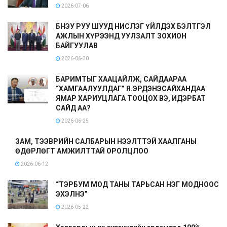
2026-07-06
БНЭУ РУУ ШУУД НИСЛЭГ ҮЙЛДЭХ БЭЛТГЭЛ
АЖЛЫН ХҮРЭЭНД УУЛЗАЛТ ЗОХИОН
БАЙГУУЛАВ
2026-06-30
БАРИМТЫГ ХААЦАЙЛЖ, САЙДААРАА
“ХАМГААЛУУЛДАГ” Я.ЭРДЭНЭСАЙХАНДАА
ЯМАР ХАРИУЦЛАГА ТООЦОХ ВЭ, ИДЭРБАТ
САЙД АА?
2026-06-25
ЗАМ, ТЭЭВРИЙН САЛБАРЫН НЭЭЛТТЭЙ ХААЛГАНЫ
ӨДӨРЛӨГТ АМЖИЛТТАЙ ОРОЛЦЛОО
2026-06-12
“ТЭРБУМ МОД ТАНЫ ТАРЬСАН НЭГ МОДНООС
ЭХЭЛНЭ”
2026-05-22