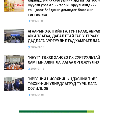
Харвардын их сургуулийн эрдэмтэд 100%
шүүсэн ургамлын тос нь эрүүл мэндийн
тэнцвэрт байдлыг дэмждэг болохыг
тогтоожээ
2026-05-06
АГААРЫН ХӨЛГИЙН ГАЛ УНТРААХ, АВРАХ
АЖИЛЛАГАА, ДАРАЛТТАЙ ГАЛ УНТРААХ
ДАДЛАГА СУРГУУЛИЛТАД ХАМРАГДЛАА
2026-04-18
“ИНҮТ” ТӨХХК ХАНСЕО ИХ СУРГУУЛЬТАЙ
ХАМТЫН АЖИЛЛАГААГАА ӨРГӨЖҮҮЛНЭ
2026-04-12
“ИРГЭНИЙ НИСЭХИЙН ҮНДЭСНИЙ ТӨВ”
ТӨХХК-ИЙН УДИРДЛАГУУД ТУРШЛАГА
СОЛИЛЦОВ
2026-04-08