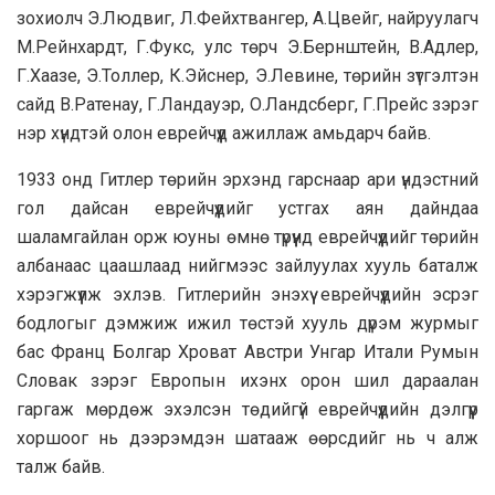
зохиолч Э.Людвиг, Л.Фейхтвангер, А.Цвейг, найруулагч
М.Рейнхардт, Г.Фукс, улс төрч Э.Бернштейн, В.Адлер,
Г.Хаазе, Э.Толлер, К.Эйснер, Э.Левине, төрийн зүтгэлтэн
сайд В.Ратенау, Г.Ландауэр, О.Ландсберг, Г.Прейс зэрэг
нэр хүндтэй олон еврейчүүд ажиллаж амьдарч байв.
1933 онд Гитлер төрийн эрхэнд гарснаар ари үндэстний
гол дайсан еврейчүүдийг устгах аян дайндаа
шаламгайлан орж юуны өмнө түрүүнд еврейчүүдийг төрийн
албанаас цаашлаад нийгмээс зайлуулах хууль баталж
хэрэгжүүлж эхлэв. Гитлерийн энэхүү еврейчүүдийн эсрэг
бодлогыг дэмжиж ижил төстэй хууль дүрэм журмыг
бас Франц Болгар Хроват Австри Унгар Итали Румын
Словак зэрэг Европын ихэнх орон шил дараалан
гаргаж мөрдөж эхэлсэн төдийгүй еврейчүүдийн дэлгүүр
хоршоог нь дээрэмдэн шатааж өөрсдийг нь ч алж
талж байв.