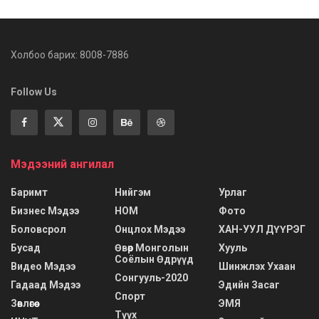
Холбоо барих: 8008-7886
Follow Us
Мэдээний ангилал
Баримт
Нийгэм
Урлаг
Бизнес Мэдээ
НОМ
Фото
Боловсрол
Онцлох Мэдээ
ХАН-УУЛ ДҮҮРЭГ
Бусад
Өвөр Монголын
Хууль
Соёлын Өдрүүд
Видео Мэдээ
Шинжлэх Ухаан
Сонгууль-2020
Гадаад Мэдээ
Эдийн Засаг
Спорт
Зөвлөгөө
ЭМЯ
Түүх