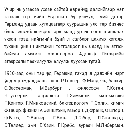
Учир нь угаасаа ухаан сайтай еврейчүүд дэлхийгээр нэг
тархаж тэр үеийн Европын бүх улсууд, түүний дотор
Германд удаан хугацаагаар суурьшин улс төр бизнес
банк санхүү боловсрол эрүүл мэнд урлаг соёл шинжлэх
ухаан гээд нийгмийн бүхий л салбарт цахиур хагалж
тухайн үеийн нийгмийн тогтолцоог нь бүхэлд нь атгаж
байсан амжилт ололтоороо Адольф Гитлерийн
атаархалыг аахилуулж алуулж дууссан түүхтэй.
1930-аад оны тэр үед Германд гэхэд л дэлхийн нэрт
үйлдвэр худалдааны эзэн Р.Геснер, Ф.Мандель, банкир
О.Вассерман, М.Варбург , философч Г.Коген,
Э.Гуссерль, социологч Г.Зиммель, математикч
Г.Кантор, Г.Минковский, бактериологч П.Эрлих, химич
Ф.Габер, физикч А.Эйнштейн, М.Борн, Д.Франк, О.Штерн,
Ф.Блох, О.Вигнер, Г.Бете, Д.Габор, Л.Сциллард,
Э.Теллер, эмч Б.Хаин, Г.Кребс, зураач М.Либерман,