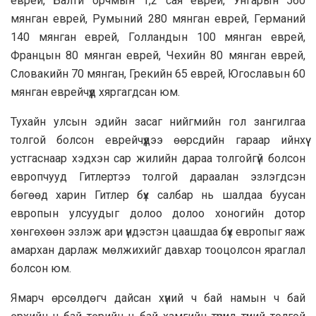
еврей, Балти орчмын 1,2 сая еврей, Унгарын 560
мянган еврей, Румыний 280 мянган еврей, Германий
140 мянган еврей, Голландын 100 мянган еврей,
Францын 80 мянган еврей, Чехийн 80 мянган еврей,
Словакийн 70 мянган, Грекийн 65 еврей, Югославын 60
мянган еврейчүүд хяргагдсан юм.
Тухайн улсын эдийн засаг нийгмийн гол зангилгаа
толгой болсон еврейчүүдээ өөрсдийн гараар ийнхүү
устгаснаар хэдхэн сар жилийн дараа толгойгүй болсон
европчууд Гитлертээ толгой дараалан эзлэгдсэн
бөгөөд харин Гитлер бүх салбар нь шалдаа буусан
европын улсуудыг долоо долоо хоногийн дотор
хөнгөхөөн эзлэж ари үндэстэн цаашдаа бүх европыг яаж
амархан дарлаж мөлжихийг давхар тооцолсон яраглал
болсон юм.
Ямарч өрсөлдөгч дайсан хүний ч бай намын ч бай