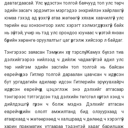
давтагдаасай. Улс үндэстэн толгой баячууд топ улс төрч
эдийн засагч эрдэмтэн мэргэдээ энхрийлэн хайрлахгүй
юмаа гэхэд ад үзэхгүй атаа жөтөөгүй хяхаж хавчилгүй улс
төрийн өш хонзонгоор хилс хэрэгт хэлмэгдүүлэхгүй байх
нь зүйтэй, учир нь тэд улс орондоо юунаас ч үнэтэй янзан
бүрийн хөрөнгө оруулалтыг цаг үргэлж хийсээр л байдаг.
Тэнгэрээс заяасан Тэмүжин хүүг тэрслүү Жамух бүү хэл тив
дэлхийгээрээ нийлээд ч дийлж чадаагүйтэй адил улс
төр нийгэм эдийн засгийн топ толгой нь байсан
еврейчүүдээ Гитлер толгой дараалан цавчсан ч идүүлсэн
бут ургадагийн адилаар идсэн Гитлерийн эрүү хувхайрч
идүүлсэн еврейчүүд цэцэглэж энэ дэлхийг атгасаар
тэнгэрээс тэтгэгдсэн тэд дэлхийн төгсгөл хүртэл хэнд ч
дийлдэшгүй гүрэн ч болж мэднэ. Дэлхийг атгасан
еврейчүүдийн ололт амжилтанд бид олзуурхаад ч
атаархаад ч жөтөөрхөөд ч халшраад ч дөлөөд ч хэрэггүй
харин пракматик утгаараа тэдэнтэй хадаг барилцаж