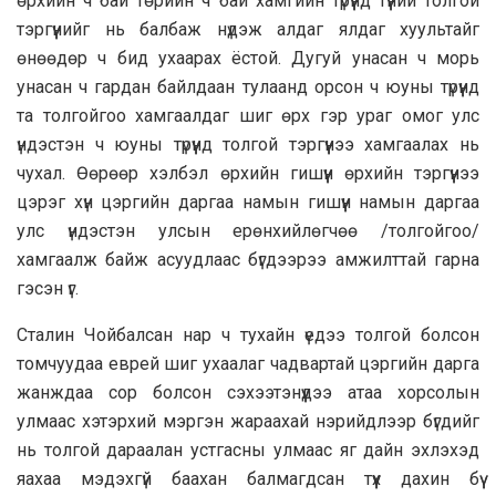
өрхийн ч бай төрийн ч бай хамгийн түрүүнд түүний толгой
тэргүүнийг нь балбаж нүдэж алдаг ялдаг хуультайг
өнөөдөр ч бид ухаарах ёстой. Дугуй унасан ч морь
унасан ч гардан байлдаан тулаанд орсон ч юуны түрүүнд
та толгойгоо хамгаалдаг шиг өрх гэр ураг омог улс
үндэстэн ч юуны түрүүнд толгой тэргүүнээ хамгаалах нь
чухал. Өөрөөр хэлбэл өрхийн гишүүн өрхийн тэргүүнээ
цэрэг хүн цэргийн даргаа намын гишүүн намын даргаа
улс үндэстэн улсын ерөнхийлөгчөө /толгойгоо/
хамгаалж байж асуудлаас бүгдээрээ амжилттай гарна
гэсэн үг.
Сталин Чойбалсан нар ч тухайн үедээ толгой болсон
томчуудаа еврей шиг ухаалаг чадвартай цэргийн дарга
жанждаа сор болсон сэхээтэнүүдээ атаа хорсолын
улмаас хэтэрхий мэргэн жараахай нэрийдлээр бүгдийг
нь толгой дараалан устгасны улмаас яг дайн эхлэхэд
яахаа мэдэхгүй баахан балмагдсан түүх дахин бүү