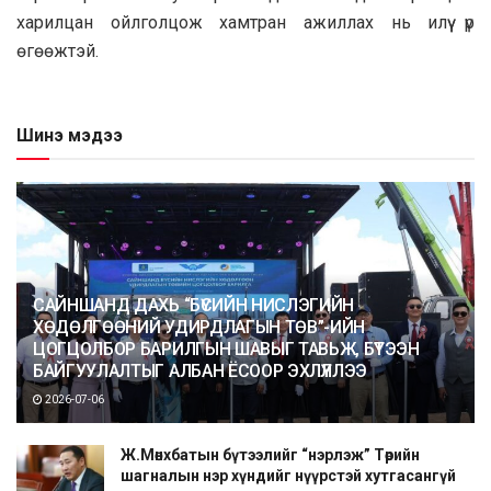
харилцан ойлголцож хамтран ажиллах нь илүү үр
өгөөжтэй.
Шинэ мэдээ
САЙНШАНД ДАХЬ “БҮСИЙН НИСЛЭГИЙН
ХӨДӨЛГӨӨНИЙ УДИРДЛАГЫН ТӨВ”-ИЙН
ЦОГЦОЛБОР БАРИЛГЫН ШАВЫГ ТАВЬЖ, БҮТЭЭН
БАЙГУУЛАЛТЫГ АЛБАН ЁСООР ЭХЛҮҮЛЛЭЭ
2026-07-06
Ж.Мөнхбатын бүтээлийг “нэрлэж” Төрийн
шагналын нэр хүндийг нүүрстэй хутгасангүй