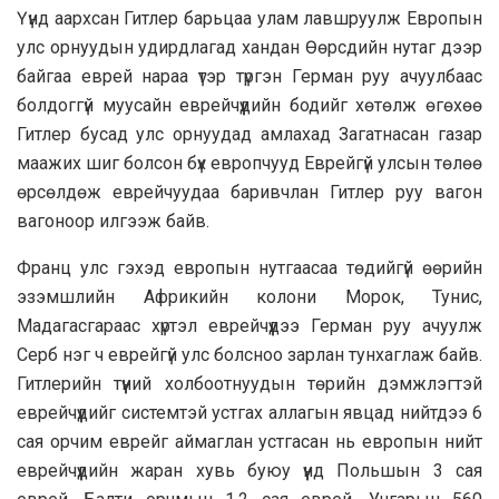
Үүнд аархсан Гитлер барьцаа улам лавшруулж Европын
улс орнуудын удирдлагад хандан Өөрсдийн нутаг дээр
байгаа еврей нараа үтэр түргэн Герман руу ачуулбаас
болдоггүй муусайн еврейчүүдийн бодийг хөтөлж өгөхөө
Гитлер бусад улс орнуудад амлахад Загатнасан газар
маажих шиг болсон бүх европчууд Еврейгүй улсын төлөө
өрсөлдөж еврейчуудаа баривчлан Гитлер руу вагон
вагоноор илгээж байв.
Франц улс гэхэд европын нутгаасаа төдийгүй өөрийн
эзэмшлийн Африкийн колони Морок, Тунис,
Мадагасгараас хүртэл еврейчүүдээ Герман руу ачуулж
Серб нэг ч еврейгүй улс болсноо зарлан тунхаглаж байв.
Гитлерийн түүний холбоотнуудын төрийн дэмжлэгтэй
еврейчүүдийг системтэй устгах аллагын явцад нийтдээ 6
сая орчим еврейг аймаглан устгасан нь европын нийт
еврейчүүдийн жаран хувь буюу үүнд Польшын 3 сая