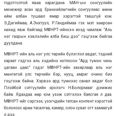
тодотголтой яваа харагдана. МАН-ын сонгуулийн
менежер асан эрд Ерөнхийлөгчийн сонгуулиас өмнө
ийм албан тушаал ямар хэрэгтэй таашгүй юм.
Э.Дагиймаа, А.Энхтуул, Р.Гандиймаа гэх мэт хөөрсөн
нөхөд явж байгаад МҮОНРТ-ийнхэн ихэд чамлаж “Аль
нэг гaзрын хэвлэлийн алба биш дээ” гэцгээж байгаа
дуулдана.
МҮОНРТ-ийн аль нэг улс төрийн бүлэглэл авдаг, тэдний
хараат гэдгээ аль хэдийнэ нотлосон “Ард түмэн чинь
цагаан цаас” гэдэг МҮОНРТ-ийн захирлаар аль нэг
мөнгөтэй улс төрчийн бэр, нууц, амраг очино биз
гэцгээж байна. Хэрвээ ард түмнээс санал авдаг бол
Плэйбой сэтгүүлийн эрхлэгч Н.Болормааг дэмжих
байв. Ядахдаа өөр юм үзэж сэтгэлээ баясгая л даа.
МҮОНРТ-ийг сэргээх, үзэгчдийн татсан контент хэрэгтэй
болохоос өрөө тасалгаа, камер, олон суваг огт хамаагүй
л дээ.