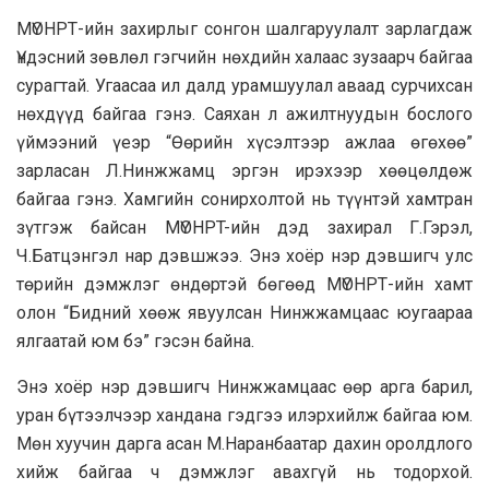
МҮОНРТ-ийн захирлыг сонгон шалгаруулалт зарлагдаж
Үндэсний зөвлөл гэгчийн нөхдийн халаас зузаарч байгаа
сурагтай. Угаасаа ил далд урамшуулал аваад сурчихсан
нөхдүүд байгаа гэнэ. Саяхан л ажилтнуудын бослого
үймээний үеэр “Өөрийн хүсэлтээр ажлаа өгөхөө”
зарласан Л.Нинжжамц эргэн ирэхээр хөөцөлдөж
байгаа гэнэ. Хамгийн сонирхолтой нь түүнтэй хамтран
зүтгэж байсан МҮОНРT-ийн дэд захирал Г.Гэрэл,
Ч.Батцэнгэл нар дэвшжээ. Энэ хоёр нэр дэвшигч улс
төрийн дэмжлэг өндөртэй бөгөөд МҮОНРТ-ийн хамт
олон “Бидний хөөж явуулсан Нинжжамцаас юугаараа
ялгаатай юм бэ” гэсэн байна.
Энэ хоёр нэр дэвшигч Нинжжамцаас өөр арга барил,
уран бүтээлчээр хандана гэдгээ илэрхийлж байгаа юм.
Мөн хуучин дарга асан М.Наранбаатар дахин оролдлого
хийж байгаа ч дэмжлэг авахгүй нь тодорхой.