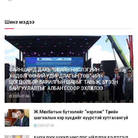
Шинэ мэдээ
САЙНШАНД ДАХЬ “БҮСИЙН НИСЛЭГИЙН
ХӨДӨЛГӨӨНИЙ УДИРДЛАГЫН ТӨВ”-ИЙН
ЦОГЦОЛБОР БАРИЛГЫН ШАВЫГ ТАВЬЖ, БҮТЭЭН
БАЙГУУЛАЛТЫГ АЛБАН ЁСООР ЭХЛҮҮЛЛЭЭ
2026-07-06
Ж.Мөнхбатын бүтээлийг “нэрлэж” Төрийн
шагналын нэр хүндийг нүүрстэй хутгасангүй
2026-07-06
БНЭУ РУУ ШУУД НИСЛЭГ ҮЙЛДЭХ БЭЛТГЭЛ