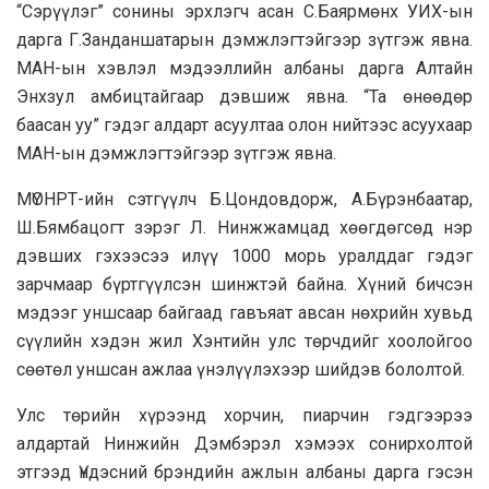
“Сэрүүлэг” сонины эрхлэгч асан С.Баярмөнх УИХ-ын
дарга Г.Занданшатарын дэмжлэгтэйгээр зүтгэж явна.
МАН-ын хэвлэл мэдээллийн албаны дарга Алтайн
Энхзул амбицтайгаар дэвшиж явна.
“Та өнөөдөр
баасан уу” гэдэг алдарт асуултаа олон нийтээс асуухаар
МАН-ын дэмжлэгтэйгээр зүтгэж явна.
МҮОНРТ-ийн сэтгүүлч Б.Цондовдорж, А.Бүрэнбаатар,
Ш.Бямбацогт зэрэг Л. Нинжжамцад хөөгдөгсөд нэр
дэвших гэхээсээ илүү 1000 морь уралддаг гэдэг
зарчмаар бүртгүүлсэн шинжтэй байна. Хүний бичсэн
мэдээг уншсаар байгаад гавъяат авсан нөхрийн хувьд
сүүлийн хэдэн жил Хэнтийн улс төрчдийг хоолойгоо
сөөтөл уншсан ажлаа үнэлүүлэхээр шийдэв бололтой.
Улс төрийн хүрээнд хорчин, пиарчин гэдгээрээ
алдартай Нинжийн Дэмбэрэл хэмээх сонирхолтой
этгээд Үндэсний брэндийн ажлын албаны дарга гэсэн