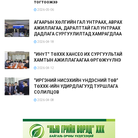
тогтоожээ
2026-05-06
АГААРЫН ХӨЛГИЙН ГАЛ УНТРААХ, АВРАХ
АЖИЛЛАГАА, ДАРАЛТТАЙ ГАЛ УНТРААХ
ДАДЛАГА СУРГУУЛИЛТАД ХАМРАГДЛАА
2026-04-18
“ИНҮТ” ТӨХХК ХАНСЕО ИХ СУРГУУЛЬТАЙ
ХАМТЫН АЖИЛЛАГААГАА ӨРГӨЖҮҮЛНЭ
2026-04-12
“ИРГЭНИЙ НИСЭХИЙН ҮНДЭСНИЙ ТӨВ”
ТӨХХК-ИЙН УДИРДЛАГУУД ТУРШЛАГА
СОЛИЛЦОВ
2026-04-08