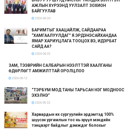
АЖЛЫН ХҮРЭЭНД УУЛЗАЛТ ЗОХИОН
БАЙГУУЛАВ
2026-06-30
БАРИМТЫГ ХААЦАЙЛЖ, САЙДААРАА
“ХАМГААЛУУЛДАГ” Я.ЭРДЭНЭСАЙХАНДАА
ЯМАР ХАРИУЦЛАГА ТООЦОХ ВЭ, ИДЭРБАТ
САЙД АА?
2026-06-25
ЗАМ, ТЭЭВРИЙН САЛБАРЫН НЭЭЛТТЭЙ ХААЛГАНЫ
ӨДӨРЛӨГТ АМЖИЛТТАЙ ОРОЛЦЛОО
2026-06-12
“ТЭРБУМ МОД ТАНЫ ТАРЬСАН НЭГ МОДНООС
ЭХЭЛНЭ”
2026-05-22
Харвардын их сургуулийн эрдэмтэд 100%
шүүсэн ургамлын тос нь эрүүл мэндийн
тэнцвэрт байдлыг дэмждэг болохыг