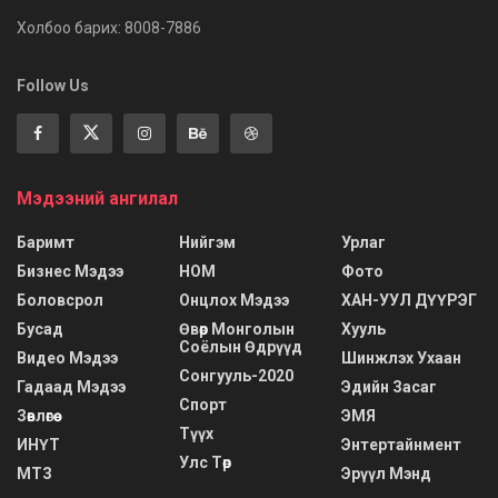
Холбоо барих: 8008-7886
Follow Us
Мэдээний ангилал
Баримт
Нийгэм
Урлаг
Бизнес Мэдээ
НОМ
Фото
Боловсрол
Онцлох Мэдээ
ХАН-УУЛ ДҮҮРЭГ
Бусад
Өвөр Монголын
Хууль
Соёлын Өдрүүд
Видео Мэдээ
Шинжлэх Ухаан
Сонгууль-2020
Гадаад Мэдээ
Эдийн Засаг
Спорт
Зөвлөгөө
ЭМЯ
Түүх
ИНҮТ
Энтертайнмент
Улс Төр
МТЗ
Эрүүл Мэнд