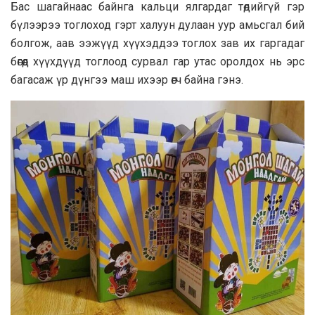
Бас шагайнаас байнга кальци ялгардаг төдийгүй гэр
бүлээрээ тоглоход гэрт халуун дулаан уур амьсгал бий
болгож, аав ээжүүд хүүхэддээ тоглох зав их гаргадаг
бөгөөд хүүхдүүд тоглоод сурвал гар утас оролдох нь эрс
багасаж үр дүнгээ маш ихээр өгч байна гэнэ.