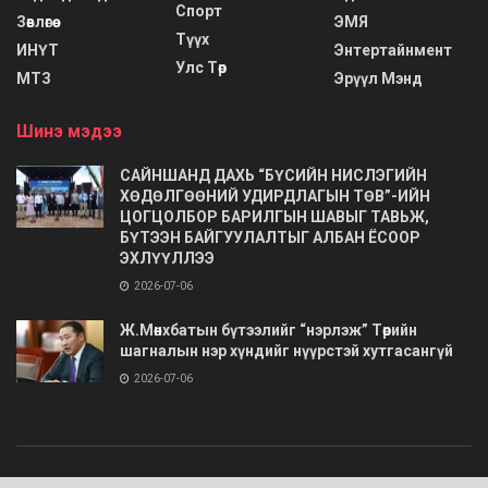
Спорт
Зөвлөгөө
ЭМЯ
Түүх
ИНҮТ
Энтертайнмент
Улс Төр
МТЗ
Эрүүл Мэнд
Шинэ мэдээ
САЙНШАНД ДАХЬ “БҮСИЙН НИСЛЭГИЙН
ХӨДӨЛГӨӨНИЙ УДИРДЛАГЫН ТӨВ”-ИЙН
ЦОГЦОЛБОР БАРИЛГЫН ШАВЫГ ТАВЬЖ,
БҮТЭЭН БАЙГУУЛАЛТЫГ АЛБАН ЁСООР
ЭХЛҮҮЛЛЭЭ
2026-07-06
Ж.Мөнхбатын бүтээлийг “нэрлэж” Төрийн
шагналын нэр хүндийг нүүрстэй хутгасангүй
2026-07-06