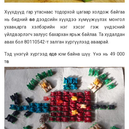
Хүүхдүүд гар утаснаас тодорхой цагаар холдож байгаа
нь бидний өвөг дээдсийн хүүхдээ хүмүүжүүлэх монгол
ухаан,арга хэлбэрийн нэг хэсэг гэж үндэсний
үйлдвэрлэгч залуус бахархан ярьж байлаа. Та худалдан
авах бол 80110542-т залган хүргүүлээд аваарай.
Тэд үнэгүй хүргээд өгдөг юм байна шүү. Үнэ нь 49 000
төг.