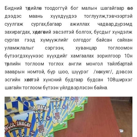
Бидний төдийлөн тоодоггүй бог малын шагайгаар өвөг
дээдэс маань хүүхдүүдээ тоглуулж,тэвчээртэй
суулгаж сургах,багаар ажиллах чадвар,дүрэмд
захирагдах, хөдөлгөөний эвсэлтэй болгох, бусдыг хүндэлж
сургах гээд хүмүүжлийг олгодог байсан сайхан
уламжлалыг сэргээн, хуванцар тоглоомон
бүтээгдэхүүнээс хүүхдийг хамгаалах зорилгоор 10н
төрлийн тоглоом тоглох англи монгол тайлбартай
зааврын номтой, бүр шоо, шүүрэг /хөө хуяг/, дэвсэх
эсгийн хөлөгтэй хүнсний будгаар будсан 108ширхэг
шагайн тоглоом бүтээн үйлдвэрлэсэн байна.