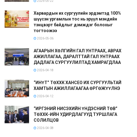
2026-05-22
Харвардын их сургуулийн эрдэмтэд 100%
шүүсэн ургамлын тос нь эрүүл мэндийн
тэнцвэрт байдлыг дэмждэг болохыг
тогтоожээ
2026-05-06
АГААРЫН ХӨЛГИЙН ГАЛ УНТРААХ, АВРАХ
АЖИЛЛАГАА, ДАРАЛТТАЙ ГАЛ УНТРААХ
ДАДЛАГА СУРГУУЛИЛТАД ХАМРАГДЛАА
2026-04-18
“ИНҮТ” ТӨХХК ХАНСЕО ИХ СУРГУУЛЬТАЙ
ХАМТЫН АЖИЛЛАГААГАА ӨРГӨЖҮҮЛНЭ
2026-04-12
“ИРГЭНИЙ НИСЭХИЙН ҮНДЭСНИЙ ТӨВ”
ТӨХХК-ИЙН УДИРДЛАГУУД ТУРШЛАГА
СОЛИЛЦОВ
2026-04-08