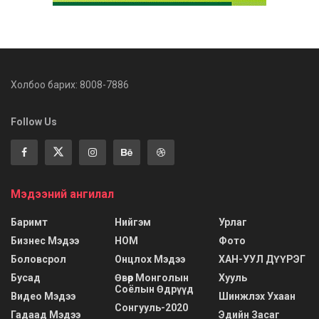
Холбоо барих: 8008-7886
Follow Us
Мэдээний ангилал
Баримт
Нийгэм
Урлаг
Бизнес Мэдээ
НОМ
Фото
Боловсрол
Онцлох Мэдээ
ХАН-УУЛ ДҮҮРЭГ
Бусад
Өвөр Монголын
Хууль
Соёлын Өдрүүд
Видео Мэдээ
Шинжлэх Ухаан
Сонгууль-2020
Гадаад Мэдээ
Эдийн Засаг