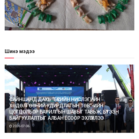
Шинэ мэдээ
САЙНШАНД ДАХЬ “БҮСИЙН НИСЛЭГИЙН
ХӨДӨЛГӨӨНИЙ УДИРДЛАГЫН ТӨВ”-ИЙН
ЦОГЦОЛБОР БАРИЛГЫН ШАВЫГ ТАВЬЖ, БҮТЭЭН
БАЙГУУЛАЛТЫГ АЛБАН ЁСООР ЭХЛҮҮЛЛЭЭ
2026-07-06