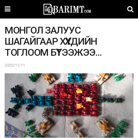
МОНГОЛ ЗАЛУУС
ШАГАЙГААР ХҮҮХДИЙН
ТОГЛООМ БҮТЭЭЖЭЭ…
2020/11/11