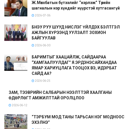
Ж.Мөнхбатын бүтээлийг “нэрлэж” Төрийн
шагналын нэр хүндийг нүүрстэй хутгасангүй
2026-07-06
БНЭУ РУУ ШУУД НИСЛЭГ ҮЙЛДЭХ БЭЛТГЭЛ
АЖЛЫН ХҮРЭЭНД УУЛЗАЛТ ЗОХИОН
БАЙГУУЛАВ
2026-06-30
БАРИМТЫГ ХААЦАЙЛЖ, САЙДААРАА
“ХАМГААЛУУЛДАГ” Я.ЭРДЭНЭСАЙХАНДАА
ЯМАР ХАРИУЦЛАГА ТООЦОХ ВЭ, ИДЭРБАТ
САЙД АА?
2026-06-25
ЗАМ, ТЭЭВРИЙН САЛБАРЫН НЭЭЛТТЭЙ ХААЛГАНЫ
ӨДӨРЛӨГТ АМЖИЛТТАЙ ОРОЛЦЛОО
2026-06-12
“ТЭРБУМ МОД ТАНЫ ТАРЬСАН НЭГ МОДНООС
ЭХЭЛНЭ”