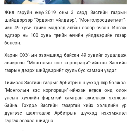
Жил гаруйн өмнө, 2019 оны 3 сард Засгийн газрын
шийдвэрээр “Эрдэнэт үйлдвэр”, “Монголросцветмет”-
ийн 49 хувь төрийн мэдэлд албан ёсоор очсон. Ингэж
эдгээр нь 100 хувь төрийн өмчийн үйлдвэрийн газар
болсон.
Харин ОХУ-ын эзэмшилд байсан 49 хувийг худалдаж
авчирсан “Монголын зэс корпораци”-ийнхан Засгийн
газрын дээрх шийдвэрийг хууль бус хэмээн үздэг.
Тиймээс Засгийн газрыг Арбитрын шүүхэд өгөхөөр болжээ.
“Монголын зэс корпораци”-ийнхан өнгөрсөн онд олон
улсын хуулийн фирмтэй хамтран ажиллаж эхэлсэн
байна. Гэхдээ Засгийн газартай хийх хэлцлийн үр
дүнгээс шалтгаалж Арбитрын шүүхэд нэхэмжлэл
гаргах эсэхээ шийднэ.