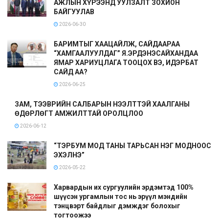
АЖЛЫН ХҮРЭЭНД УУЛЗАЛТ ЗОХИОН
БАЙГУУЛАВ
2026-06-30
БАРИМТЫГ ХААЦАЙЛЖ, САЙДААРАА
“ХАМГААЛУУЛДАГ” Я.ЭРДЭНЭСАЙХАНДАА
ЯМАР ХАРИУЦЛАГА ТООЦОХ ВЭ, ИДЭРБАТ
САЙД АА?
2026-06-25
ЗАМ, ТЭЭВРИЙН САЛБАРЫН НЭЭЛТТЭЙ ХААЛГАНЫ
ӨДӨРЛӨГТ АМЖИЛТТАЙ ОРОЛЦЛОО
2026-06-12
“ТЭРБУМ МОД ТАНЫ ТАРЬСАН НЭГ МОДНООС
ЭХЭЛНЭ”
2026-05-22
Харвардын их сургуулийн эрдэмтэд 100%
шүүсэн ургамлын тос нь эрүүл мэндийн
тэнцвэрт байдлыг дэмждэг болохыг
тогтоожээ