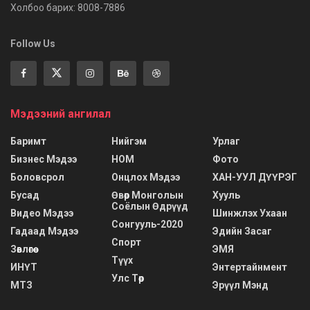
Холбоо барих: 8008-7886
Follow Us
Мэдээний ангилал
Баримт
Нийгэм
Урлаг
Бизнес Мэдээ
НОМ
Фото
Боловсрол
Онцлох Мэдээ
ХАН-УУЛ ДҮҮРЭГ
Бусад
Өвөр Монголын
Хууль
Соёлын Өдрүүд
Видео Мэдээ
Шинжлэх Ухаан
Сонгууль-2020
Гадаад Мэдээ
Эдийн Засаг
Спорт
Зөвлөгөө
ЭМЯ
Түүх
ИНҮТ
Энтертайнмент
Улс Төр
МТЗ
Эрүүл Мэнд