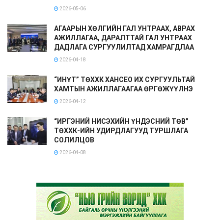
2026-05-06
АГААРЫН ХӨЛГИЙН ГАЛ УНТРААХ, АВРАХ
АЖИЛЛАГАА, ДАРАЛТТАЙ ГАЛ УНТРААХ
ДАДЛАГА СУРГУУЛИЛТАД ХАМРАГДЛАА
2026-04-18
“ИНҮТ” ТӨХХК ХАНСЕО ИХ СУРГУУЛЬТАЙ
ХАМТЫН АЖИЛЛАГААГАА ӨРГӨЖҮҮЛНЭ
2026-04-12
“ИРГЭНИЙ НИСЭХИЙН ҮНДЭСНИЙ ТӨВ”
ТӨХХК-ИЙН УДИРДЛАГУУД ТУРШЛАГА
СОЛИЛЦОВ
2026-04-08