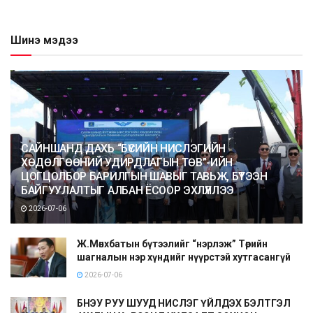
Шинэ мэдээ
САЙНШАНД ДАХЬ “БҮСИЙН НИСЛЭГИЙН
ХӨДӨЛГӨӨНИЙ УДИРДЛАГЫН ТӨВ”-ИЙН
ЦОГЦОЛБОР БАРИЛГЫН ШАВЫГ ТАВЬЖ, БҮТЭЭН
БАЙГУУЛАЛТЫГ АЛБАН ЁСООР ЭХЛҮҮЛЛЭЭ
2026-07-06
Ж.Мөнхбатын бүтээлийг “нэрлэж” Төрийн
шагналын нэр хүндийг нүүрстэй хутгасангүй
2026-07-06
БНЭУ РУУ ШУУД НИСЛЭГ ҮЙЛДЭХ БЭЛТГЭЛ