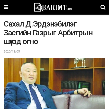
Сахал Д.Эрдэнэбилэг
Засгийн Газрыг Арбитрын
шүүхэд өгнө
2020/11/05