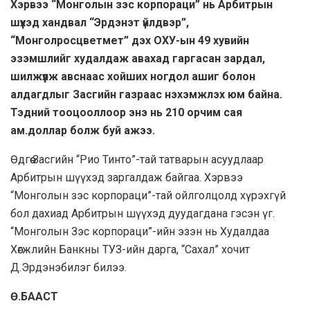
Хэрвээ “Монголын зэс корпораци” нь Арбитрын
шүүхэд хандвал “Эрдэнэт үйлдвэр”,
“Монголросцветмет” дэх ОХУ-ын 49 хувийн
эзэмшлийг худалдаж авахад гаргасан зардал,
шилжүүлж авснаас хойших ногдол ашиг болон
алдагдлыг Засгийн газраас нэхэмжлэх юм байна.
Тэдний тооцооллоор энэ нь 210 орчим сая
ам.доллар болж буй ажээ.
Өдгөө Засгийн “Рио Тинто”-тай татварын асуудлаар
Арбитрын шүүхэд заргалдаж байгаа. Хэрвээ
“Монголын зэс корпораци”-тай ойлголцолд хүрэхгүй
бол дахиад Арбитрын шүүхэд дуудагдана гэсэн үг.
“Монголын Зэс корпораци”-ийн эзэн нь Худалдаа
Хөгжлийн Банкны ТУЗ-ийн дарга, “Сахал” хочит
Д.Эрдэнэбилэг билээ.
Ө.БААСТ