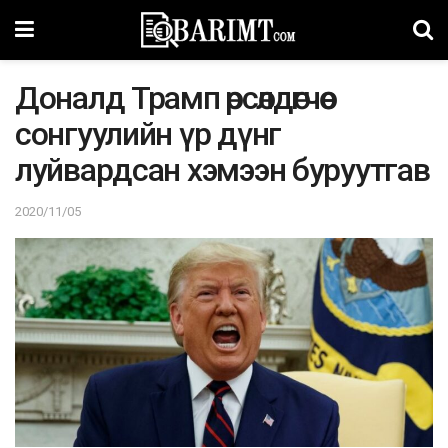
Доналд Трамп өрсөлдөгчөө
сонгуулийн үр дүнг
луйвардсан хэмээн буруутгав
2020/11/05