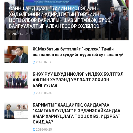
САЙНШАНД ДАХЬ “БҮСИЙН НИСЛЭГИЙН
ХӨДӨЛГӨӨНИЙ УДИРДЛАГЫН ТӨВ”-ИЙН
ЦОГЦОЛБОР БАРИЛГЫН ШАВЫГ ТАВЬЖ, БҮТЭЭН
БАЙГУУЛАЛТЫГ АЛБАН ЁСООР ЭХЛҮҮЛЛЭЭ
2026-07-06
Ж.Мөнхбатын бүтээлийг “нэрлэж” Төрийн
шагналын нэр хүндийг нүүрстэй хутгасангүй
2026-07-06
БНЭУ РУУ ШУУД НИСЛЭГ ҮЙЛДЭХ БЭЛТГЭЛ
АЖЛЫН ХҮРЭЭНД УУЛЗАЛТ ЗОХИОН
БАЙГУУЛАВ
2026-06-30
БАРИМТЫГ ХААЦАЙЛЖ, САЙДААРАА
“ХАМГААЛУУЛДАГ” Я.ЭРДЭНЭСАЙХАНДАА
ЯМАР ХАРИУЦЛАГА ТООЦОХ ВЭ, ИДЭРБАТ
САЙД АА?
2026-06-25