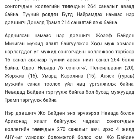
сонгогчдын коллегийн төлөөлөгчдын 264 саналыг аваад
байна. Түүний өрсөлдөгч Бүгд Найрамдах намаас нэр
дэвшигч Доналд Трамп 214 саналтай явж байна.
Ардчилсан намаас нэр дэвшигч Жозеф Байден
Мичиган мужид ялалт байгуулжээ Хөвөгч муж хэмээн
нэрлэгддэг уг мужид сонгогчдын коллежоос тэрбээр
16 санал авснаар түүний авсан нийт санал 264 болж
байна. Одоо Невада /6 сонгогч/, Пенсильвани (20),
Жоржиа (16), Умард Каролина (15), Аляск (гурав)
мужийн санал тоолох үйл явц үргэлжилж байна.
Невадад Байден тэргүүлж байгаа бол бусад мужуудад
Трамп тэргүүлж байна.
Нэр дэвшигч Жо Байден энэ эрчээрээ Невада болон
Аризонад ялалт байгуулж чадвал сонгогчдын
коллегийн төлөөлөгчдын 270 саналыг авч, ирэх 4 жилд
АНУ-ыг удирдах боломжтой болох юм. Жо Байден