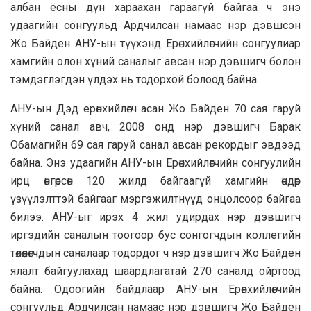
албан ёсны дүн хараахан гараагүй байгаа ч энэ
удаагийн сонгуульд Ардчилсан намаас нэр дэвшсэн
Жо Байден АНУ-ын түүхэнд Ерөнхийлөгчийн сонгуулиар
хамгийн олон хүний саналыг авсан нэр дэвшигч болон
тэмдэглэгдэн үлдэх нь тодорхой болоод байна.
АНУ-ын Дэд ерөнхийлөгч асан Жо Байден 70 сая гаруй
хүний санал авч, 2008 онд нэр дэвшигч Барак
Обамагийн 69 сая гаруй санал авсан рекордыг эвдээд
байна. Энэ удаагийн АНУ-ын Ерөнхийлөгчийн сонгуулийн
ирц өнгөрсөн 120 жилд байгаагүй хамгийн өндөр
үзүүлэлттэй байгааг мэргэжилтнүүд онцолсоор байгаа
билээ. АНУ-ыг ирэх 4 жил удирдах нэр дэвшигч
иргэдийн саналын тоогоор бус сонгогчдын коллегийн
төлөөлөгчдын саналаар тодордог ч нэр дэвшигч Жо Байден
ялалт байгуулахад шаардлагатай 270 саналд ойртоод
байна. Одоогийн байдлаар АНУ-ын Ерөнхийлөгчийн
сонгуульд Ардчилсан намаас нэр дэвшигч Жо Байден