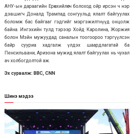
АНУ-ын дараагийн Ерөнхийлөгч болоход ойр ирсэн ч нэр
дэвшигч Доналд Трампад сонгуульд ялалт байгуулах
боломж бас байгааг гэдгийг мэргэжилтнүүд онцолж
байна. Ингэхийн тулд тэрээр Хойд Каролина, Жоржия
болон Мэйн мужуудад саналын тоогоороо тэргүүлсэн
байр сууриа хадгалж үлдэх шаардлагатай ба
Пенсильвани, Аризона мужид ялалт байгуулах нь чухал
ач холбогдолтой аж.
Эх сурвалж: BBC, CNN
Шинэ мэдээ