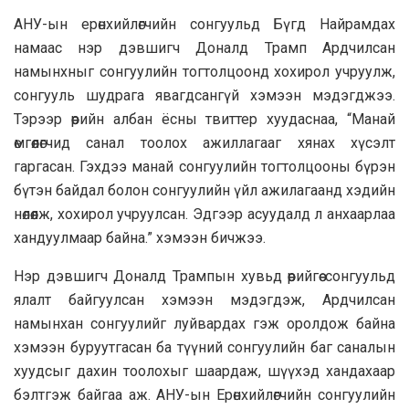
АНУ-ын eрөнхийлөгчийн сонгуульд Бүгд Найрамдах
намаас нэр дэвшигч Доналд Трамп Ардчилсан
намынхныг сонгуулийн тогтолцоонд хохирол учруулж,
сонгууль шудрага явагдсангүй хэмээн мэдэгджээ.
Тэрээр өөрийн албан ёсны твиттер хуудаснаа, “Манай
өмгөөлөгчид санал тоолох ажиллагааг хянах хүсэлт
гаргасан. Гэхдээ манай сонгуулийн тогтолцооны бүрэн
бүтэн байдал болон сонгуулийн үйл ажилагаанд хэдийн
нөлөөлж, хохирол учруулсан. Эдгээр асуудалд л анхаарлаа
хандуулмаар байна.” хэмээн бичжээ.
Нэр дэвшигч Доналд Трампын хувьд өөрийгөө сонгуульд
ялалт байгуулсан хэмээн мэдэгдэж, Ардчилсан
намынхан сонгуулийг луйвардах гэж оролдож байна
хэмээн буруутгасан ба түүний сонгуулийн баг саналын
хуудсыг дахин тоолохыг шаардаж, шүүхэд хандахаар
бэлтгэж байгаа аж. АНУ-ын Ерөнхийлөгчийн сонгуулийн