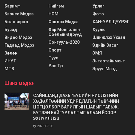
Баримт
Нийгэм
Урлаг
Бизнес Мэдээ
НОМ
Фото
Боловсрол
Онцлох Мэдээ
ХАН-УУЛ ДҮҮРЭГ
Бусад
Өвөр Монголын
Хууль
Соёлын Өдрүүд
Видео Мэдээ
Шинжлэх Ухаан
Сонгууль-2020
Гадаад Мэдээ
Эдийн Засаг
Спорт
Зөвлөгөө
ЭМЯ
Түүх
ИНҮТ
Энтертайнмент
Улс Төр
МТЗ
Эрүүл Мэнд
Шинэ мэдээ
САЙНШАНД ДАХЬ “БҮСИЙН НИСЛЭГИЙН
ХӨДӨЛГӨӨНИЙ УДИРДЛАГЫН ТӨВ”-ИЙН
ЦОГЦОЛБОР БАРИЛГЫН ШАВЫГ ТАВЬЖ,
БҮТЭЭН БАЙГУУЛАЛТЫГ АЛБАН ЁСООР
ЭХЛҮҮЛЛЭЭ
2026-07-06