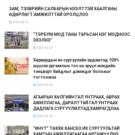
ЗАМ, ТЭЭВРИЙН САЛБАРЫН НЭЭЛТТЭЙ ХААЛГАНЫ
ӨДӨРЛӨГТ АМЖИЛТТАЙ ОРОЛЦЛОО
2026-06-12
“ТЭРБУМ МОД ТАНЫ ТАРЬСАН НЭГ МОДНООС
ЭХЭЛНЭ”
2026-05-22
Харвардын их сургуулийн эрдэмтэд 100%
шүүсэн ургамлын тос нь эрүүл мэндийн
тэнцвэрт байдлыг дэмждэг болохыг
тогтоожээ
2026-05-06
АГААРЫН ХӨЛГИЙН ГАЛ УНТРААХ, АВРАХ
АЖИЛЛАГАА, ДАРАЛТТАЙ ГАЛ УНТРААХ
ДАДЛАГА СУРГУУЛИЛТАД ХАМРАГДЛАА
2026-04-18
“ИНҮТ” ТӨХХК ХАНСЕО ИХ СУРГУУЛЬТАЙ
ХАМТЫН АЖИЛЛАГААГАА ӨРГӨЖҮҮЛНЭ