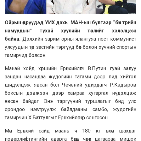
Oйрын өдрүүдэд УИХ дахь МАН-ын бүлгээр “бөх төрийн
намуудын” тухай хуулийн төслийг хэлэлцэж
байна.
Дэлхийн зарим орны ялангуяа пост коммунист
улсуудын төр засгийн тэргүүд бөх болон хүчний спортын
тамирчид болсон.
Манай хойд хөршийн Ерөнхийлөгч В.Путин гуай залуу
зандан насандаа жудогийн татами дээр пид хийтэл
шидэлцэж явсан бол Чечений удирдагч Р.Кадыров
боксын дэвжээн дээр хамраа хугартал нүдэлцэж
явсан байдаг. Энэ тэргүүний туршлагыг бид улс
орондоо нэвтрүүлж байлдааны самбо, жудогийн
тамирчин Х.Баттулгыг Ерөнхийлөгчөөр сонгосон.
Мөн Ерөнхий сайд маань ч 180 кг өлхөөн шахдаг
поверлифтингийн аварга бөгөөд чөлөөт цагаараа мишок