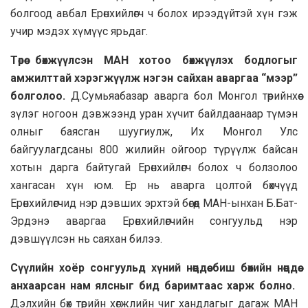
болгоод авбал Ерөнхийлөгч ч болох ирээдүйтэй хүн гэж
учир мэдэх хүмүүс ярьдаг.
Төрөө бөхжүүлсэн МАН хотоо бөхжүүлэх бодлогыг
амжилттай хэрэгжүүлж нэгэн сайхан аваргаа “мээр”
болголоо.
Д.Сумьяабазар аварга бол Монгол төрийнхөө
зүлэг ногоон дэвжээнд уран хүчит байлдаанаар түмэн
олныг баясган шуугиулж, Их Монгол Улс
байгуулагдсаны 800 жилийн ойгоор түрүүлж байсан
хотын дарга байтугай Ерөнхийлөгч болох ч болзолоо
хангасан хүн юм. Ер нь аварга цолтой бөхчүүд
Ерөнхийлөгчид нэр дэвших эрхтэй бөгөөд МАН-ынхан Б.Бат-
Эрдэнэ аваргаа Ерөнхийлөгчийн сонгуульд нэр
дэвшүүлсэн нь саяхан билээ.
Сүүлийн хоёр сонгуульд хүний нөөцдөө биш бөхийн нөөцдөө
анхаарсан нам ялсныг бид баримтаас харж болно.
Дэлхийн бөх төрийн хөгжлийн чиг хандлагыг дагаж МАН