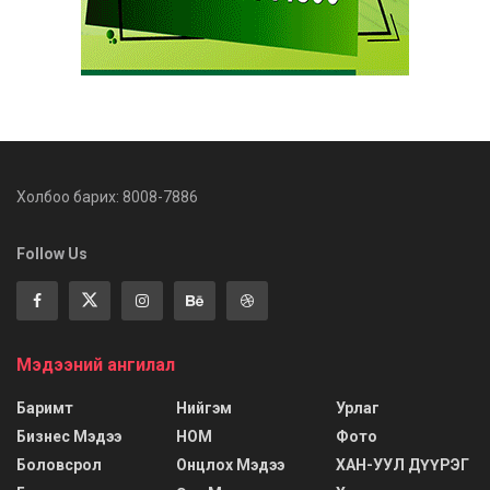
Холбоо барих: 8008-7886
Follow Us
Мэдээний ангилал
Баримт
Нийгэм
Урлаг
Бизнес Мэдээ
НОМ
Фото
Боловсрол
Онцлох Мэдээ
ХАН-УУЛ ДҮҮРЭГ