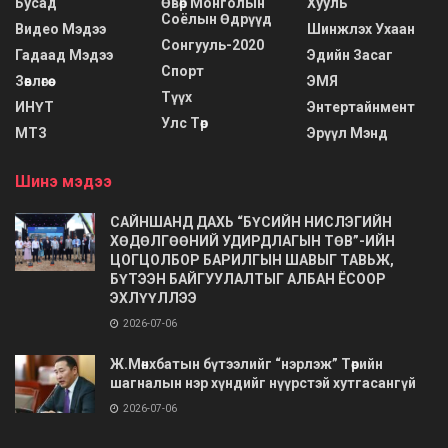
Бусад
Өвөр Монголын
Хууль
Соёлын Өдрүүд
Видео Мэдээ
Шинжлэх Ухаан
Сонгууль-2020
Гадаад Мэдээ
Эдийн Засаг
Спорт
Зөвлөгөө
ЭМЯ
Түүх
ИНҮТ
Энтертайнмент
Улс Төр
МТЗ
Эрүүл Мэнд
Шинэ мэдээ
САЙНШАНД ДАХЬ “БҮСИЙН НИСЛЭГИЙН
ХӨДӨЛГӨӨНИЙ УДИРДЛАГЫН ТӨВ”-ИЙН
ЦОГЦОЛБОР БАРИЛГЫН ШАВЫГ ТАВЬЖ,
БҮТЭЭН БАЙГУУЛАЛТЫГ АЛБАН ЁСООР
ЭХЛҮҮЛЛЭЭ
2026-07-06
Ж.Мөнхбатын бүтээлийг “нэрлэж” Төрийн
шагналын нэр хүндийг нүүрстэй хутгасангүй
2026-07-06