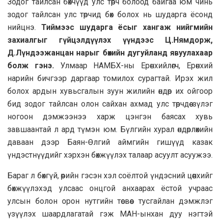
Зодог тайлсан бөхчүүд улс төрч болоод байгаа юм чинь
зодог тайлсан улс төрчид бөх болох нь шударга ёсонд
нийцнэ.
Тиймээс шударга ёсыг хангаж нийгмийн
захиалгыг гүйцэлдүүлэх үүндээс Ц.Нямдорж,
Д.Лүндээжанцан нарыг бөхийн дугуйланд явуулахаар
болж гэнэ.
Улмаар НАМБХ-ны Ерөнхийлөгч, Ерөнхий
нарийн бичгээр даргаар томилох сурагтай. Ирэх жил
болох ардын хувьсгалын зуун жилийн өндөр их ойгоор
бид зодог тайлсан олон сайхан ахмад улс төрчдөө зүлэг
ногоон дэмжээнээ харж цэнгэн баясах хувь
завшаантай л ард түмэн юм. Бүлгийн хурал өндөрлөхийн
даваан дээр Баян-Өлгий аймгийн гишүүд казак
үндэстнүүдийг хэрхэн бөхжүүлэх талаар асуулт асуужээ.
Бараг л бөхгүй, өөрийн гэсэн хэл соёлтой үндэсний цөөнхийг
бөхжүүлэхэд улсаас онцгой анхаарах ёстой учраас
улсын болон орон нутгийн төсвөөс тусгайлан дэмжлэг
үзүүлэх шаардлагатай гэж МАН-ынхан дуу нэгтэй