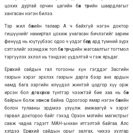
цохих дуртай орчин цагийн бөх төрийн шаардлагыг
хангасан нэгэн билээ.
Тэр жил бөхийн талаар А ч байхгүй нэгэн доктор
гишүүнийг намиртал цохиж унагасан бичлэгийг зарим
фенүүд нь юүтүүбээс одоо ч үздэг бөгөөд ард түмний зүрх
сэтгэлийг эзэмдэж топ бөх төрчдийн жагсаалтыг тогтмол
тэргүүлэх эхлэл нь тэндээс үүдэлтэй ч гэж ярьдаг.
Ерөнхий сайдын гал тогооны хүн гэгддэг Засгийн
газрын хэрэг эрхлэх газрын дарга бээр анх ардын
намд бага зэргийн илүүдэл жинтэй цодгор хүү орж
ирсэн бол өдгөө хөөрхөн түнтгэр чээжтэй бие хаа нь бөх
байрын болж хөгжсөн байна. Одоогоор ямар нэгэн бөхийн
болон тулааны эрдмээ үзүүлж амжаагүй ч хэрэг
гарвал доктороо байг гэхэд Орхон мэтийн магистрыг
савж чадна гэдэгт МАН-ынхан итгэлтэй байгаа. Алс
хэтдээ Ерөнхий сайдын орыг залгах, чихээ хулгар