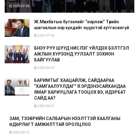
2026-07-06
Ж.Мөнхбатын бүтээлийг “нэрлэж” Төрийн
шагналын нэр хүндийг нүүрстэй хутгасангүй
2026-07-06
БНЭУ РУУ ШУУД НИСЛЭГ ҮЙЛДЭХ БЭЛТГЭЛ
АЖЛЫН ХҮРЭЭНД УУЛЗАЛТ ЗОХИОН
БАЙГУУЛАВ
2026-06-30
БАРИМТЫГ ХААЦАЙЛЖ, САЙДААРАА
“ХАМГААЛУУЛДАГ” Я.ЭРДЭНЭСАЙХАНДАА
ЯМАР ХАРИУЦЛАГА ТООЦОХ ВЭ, ИДЭРБАТ
САЙД АА?
2026-06-25
ЗАМ, ТЭЭВРИЙН САЛБАРЫН НЭЭЛТТЭЙ ХААЛГАНЫ
ӨДӨРЛӨГТ АМЖИЛТТАЙ ОРОЛЦЛОО
2026-06-12