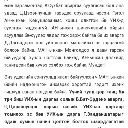
өмнөх парламентад А.Сүхбат аваргаа суулгасан бол энэ
удаад Ц.Цэрэнпунцаг гарьдаа оруулаад ирсэн. Гэтэл
АН-ынхан Кёкүшюзанаас хойш олигтой бөх УИХ-д
суулгаж чадсангүй. АН-ынхан шинэчлэлийн ойрын
асуудлаа бөхжүүлэх явдал гэж харж байгаа ба их аварга
Д.Дагвадорж энэ үйл хэрэгт манлайлах нь гарцаагүй
болсон байна. МАН-ынхан Монголдоо л даам гарсан
бөхчүүдээр хүчээ нэгтгэж байхад АН-ынхан дэлхийд
танигдсан бөхөөр хүчээ сэлбэх гэж байна. Мундаг!
Энэ удаагийн сонгуульд ялалт байгуулсан ч МАН-ынхан
бөхийн нөөцдөө онцгой анхаарах хэрэгтэй гэдэгт ихэнх
гишүүд санал нэгдэж байна.
Үүний тулд цор ганц бөх
төрч биш УИХ-ын даргаа сольж Б.Бат-Эрдэнэ аварга,
Ц.Цэрэнпунцаг нарын нэгийг УИХ-ын даргаар
томилох эс бөгөөс УИХ-ын дарга Г.Занданшатарыг
ядаж сумын начин цолтой болгох шаардлагатай