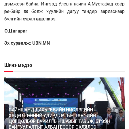
дэмжсэн байна. Ингээд Улсын начин А.Мустафад хоёр
өрөө байр өгөх болж хуулийн дагуу тендер зарласнаар
бүлгийн хурал өндөрлөжээ.
О.Цагариг
Эх сурвалж: UBN.MN
Шинэ мэдээ
САЙНШАНД ДАХЬ “БҮСИЙН НИСЛЭГИЙН
ХӨДӨЛГӨӨНИЙ УДИРДЛАГЫН ТӨВ”-ИЙН
ЦОГЦОЛБОР БАРИЛГЫН ШАВЫГ ТАВЬЖ, БҮТЭЭН
БАЙГУУЛАЛТЫГ АЛБАН ЁСООР ЭХЛҮҮЛЛЭЭ