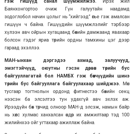
гэж гишүүд санал шүүмжилжээ.
Ирэх жил
Баянхонгортоо очиж Гүн галуутайн наадамд
зодоглобол начин цолыг нь “хийгээд” өгье гэж амалсан
гишүүн ч байна. Гишүүдийн шүүмжлэлийг тэрбээр
хүлээн авч ойрын хугацаанд бөхийн дамжаанд явахаар
болсон гэдэг яриа төрийн ордны тамхины цэг дээр
гараад эхэллээ.
МАН-ынхан дэргэдээ ахмад, залуучууд,
эмэгтэйчүүд, оюутны гэсэн дөрвөн төрийн бус
байгууллагатай бол НАМБХ гэж бөхчүүдийн шинэ
төрийн бус байгууллага байгуулахаар шийджээ.
Мөн
тусгаар тогтнолын ордонд фитнестээ бөхийн секц
нээсэн ба элсэлтээ тун удахгүй авч эхлэх аж.
Ирээдүйн бөх төрчид олноор МАН-д элсэж, намын байр
нь хөлс хулмас ханхалсан өндөр их амжилтаар тэд 100
жилийнхээ ойг угтахаар ажиллаж байна.