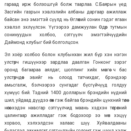
гараад ирж болзошгүй болж таарлаа. С.Баярын үед
Засгийн газрын хэвлэлийн албаны даргаар ажиллаж
байсан энэ эмэгтэй сүүлд нь Өглөөний сонин гэдэг ягаан
хэвлэл эхлүүлсэн. Үүгээрээ дамжуулан Өдөр тутмын
сонинуудын холбоо, сэтгүүлч эмэгтэйчүүдийн
Даймонд клубыг бий болголцсон.
Эл хоёр холбоо болон клубынхан жил бүр хэн нэгэн
улстөрч гишүүнээр зардлаа даалган Гонконг зэрэг
оронд багаараа аялдаг, шоппинг хийх мөнгөө ч бас
улстөрчдөөс эвийг нь олоод татчихдаг, брэндээр
амьсгалж, бэлчээрээ сунгадаг бүсгүйчүүд голдуу
хүмүүс бий. Тэдний 1400 долларын брэндийн нүдний
шил, уйдаад дүүдээ өгөх гэж байгаа брэндийн цүнхний төлөө
нөгөө хэдэн навсгар сэтгүүлчид маань хэдхэн төгрөгний
цалингаар ажилладаг гэж бодохоор ээ мөн хэцүү
хорвоо, хэлхэлдсэн халаас шүү. Хуйвалдааны
бүлэглэл, захиалгат сэтгүүлзүйн голомт гэж шууд хэлж