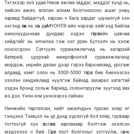
Тэгэхээр энэ удаа Нинж ажлаа чаддаг, мэддэг хүнд нь,
хийсэн ажил, алхсан алхам болгоноосоо ашиг унац
хараад байдаггүй, харсан ч бага хардаг шуналгүй хэн
нэгэнд өгөх нь зөв дөө. МҮОНТВ-ийн нэрээр хийгээд байгаа
кинонуудынхаа дундаас хэдэн төгрөгийн цавчаа
хийдгийг нь илчилнэ гэж нэг уран бүтээлч нь хэлж
сонсогдсон. Сэтгүүлч сурвалжлагчид нь хагархай
батерей, цуурхай микрофонтой сурвалжлаганд
мордож, үерийн далан дээр гэрээ барьчихаад, урсгаж
алдаад, хамт олон нь 3000-5000 төгрөг бие биенээсээ
зээлэн хандивлаад нүүлгэж байхад захирал хатагтай
хэдэн брэнд сольж бариад, солонгоруулж зүүгээд яах
вэ дээ. Үнэн юм үнэнээрээ сайхан.
Нинжийн таргалсан, нийт ажилчдын турсан хоёр яг
тэнцэнэ. Тэмцэл нь үр дүнд хүрэхгүй бол хоёр, гурваар
тогтохгүй хүн өлсгөлөн зарлахаар бэлтгэж эхэлсэн
мэдээлэл ч бий. Сөрөг пост болгоныг устгуулж, сөрж