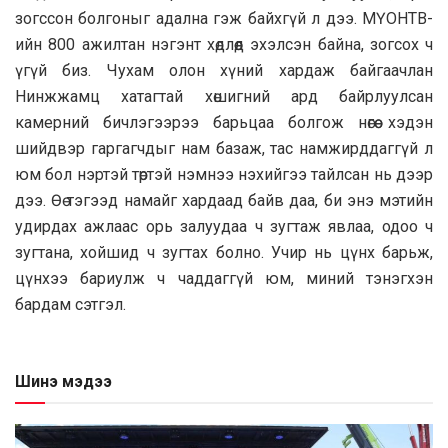
зогссон болгоныг адална гэж байхгүй л дээ. МҮОНТВ-
ийн 800 ажилтан нэгэнт хөдлөөд эхэлсэн байна, зогсох ч
үгүй биз. Чухам олон хүний хардаж байгаачлан
Нинжжамц хатагтай хөшигний ард байрлуулсан
камерний бичлэгээрээ барьцаа болгож нөгөө хэдэн
шийдвэр гаргагчдыг нам базаж, тас намжирддаггүй л
юм бол нэртэй төртэй нэмнээ нэхийгээ тайлсан нь дээр
дээ. Өө тэгээд намайг хардаад байв даа, би энэ мэтийн
удирдах ажлаас орь залуудаа ч зугтаж явлаа, одоо ч
зугтана, хойшид ч зугтах болно. Учир нь цүнх барьж,
цүнхээ бариулж ч чаддаггүй юм, миний тэнэгхэн
бардам сэтгэл.
Шинэ мэдээ