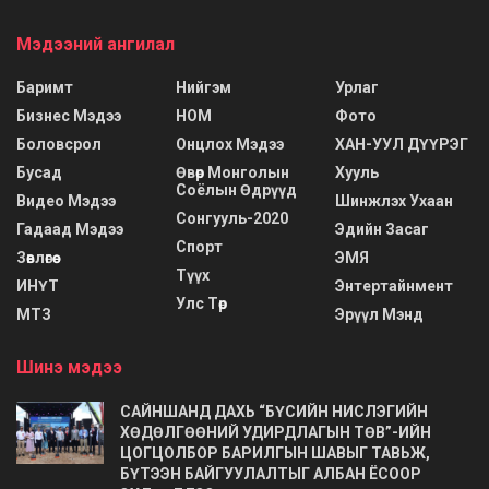
Мэдээний ангилал
Баримт
Нийгэм
Урлаг
Бизнес Мэдээ
НОМ
Фото
Боловсрол
Онцлох Мэдээ
ХАН-УУЛ ДҮҮРЭГ
Бусад
Өвөр Монголын
Хууль
Соёлын Өдрүүд
Видео Мэдээ
Шинжлэх Ухаан
Сонгууль-2020
Гадаад Мэдээ
Эдийн Засаг
Спорт
Зөвлөгөө
ЭМЯ
Түүх
ИНҮТ
Энтертайнмент
Улс Төр
МТЗ
Эрүүл Мэнд
Шинэ мэдээ
САЙНШАНД ДАХЬ “БҮСИЙН НИСЛЭГИЙН
ХӨДӨЛГӨӨНИЙ УДИРДЛАГЫН ТӨВ”-ИЙН
ЦОГЦОЛБОР БАРИЛГЫН ШАВЫГ ТАВЬЖ,
БҮТЭЭН БАЙГУУЛАЛТЫГ АЛБАН ЁСООР