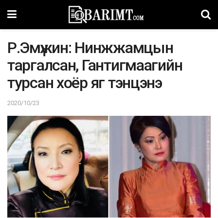
Р.Эмүжин: Нинжжамцын
таргалсан, Гантигмаагийн
турсан хоёр яг тэнцэнэ
2020/10/23