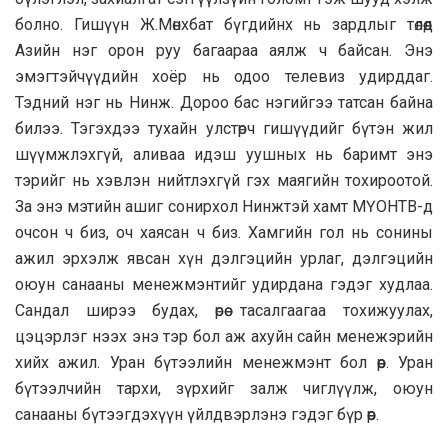
болно. Гишүүн Ж.Мөнхбат бүгдийнх нь зардлыг төлөөд
Азийн нэг орон руу багаараа аялж ч байсан. Энэ
эмэгтэйчүүдийн хоёр нь одоо телевиз удирддаг.
Тэдний нэг нь Нинж. Дороо бас нэгийгээ татсан байна
билээ. Тэгэхдээ тухайн улстөрч гишүүдийг бүтэн жил
шүүмжлэхгүй, аливаа идэш уушных нь баримт энэ
тэрийг нь хэвлэн нийтлэхгүй гэх маягийн тохироотой.
За энэ мэтийн ашиг сонирхол Нинжтэй хамт МҮОНТВ-д
очсон ч биз, оч хаясан ч биз. Хамгийн гол нь сонины
ажил эрхэлж явсан хүн дэлгэцийн урлаг, дэлгэцийн
оюун санааны менежмэнтийг удирдана гэдэг худлаа.
Сандал ширээ будах, өрөө тасалгаагаа тохижуулах,
цэцэрлэг нээх энэ тэр бол аж ахуйн сайн менежэрийн
хийх ажил. Уран бүтээлийн менежмэнт бол өөр. Уран
бүтээлчийн тархи, зүрхийг залж чиглүүлж, оюун
санааны бүтээгдэхүүн үйлдвэрлэнэ гэдэг бүр өөр.