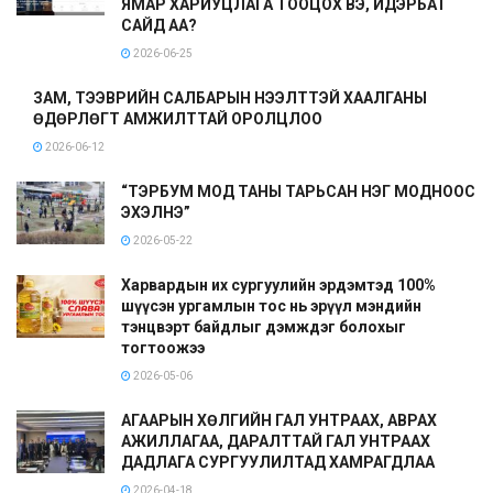
ЯМАР ХАРИУЦЛАГА ТООЦОХ ВЭ, ИДЭРБАТ
САЙД АА?
2026-06-25
ЗАМ, ТЭЭВРИЙН САЛБАРЫН НЭЭЛТТЭЙ ХААЛГАНЫ
ӨДӨРЛӨГТ АМЖИЛТТАЙ ОРОЛЦЛОО
2026-06-12
“ТЭРБУМ МОД ТАНЫ ТАРЬСАН НЭГ МОДНООС
ЭХЭЛНЭ”
2026-05-22
Харвардын их сургуулийн эрдэмтэд 100%
шүүсэн ургамлын тос нь эрүүл мэндийн
тэнцвэрт байдлыг дэмждэг болохыг
тогтоожээ
2026-05-06
АГААРЫН ХӨЛГИЙН ГАЛ УНТРААХ, АВРАХ
АЖИЛЛАГАА, ДАРАЛТТАЙ ГАЛ УНТРААХ
ДАДЛАГА СУРГУУЛИЛТАД ХАМРАГДЛАА
2026-04-18