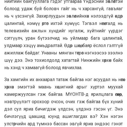
нийтийн байгууллага гэдэг утгаараа Үндэсний зөвлөлтэй
болоод удаж буй боловч гайг нь ч харсангүй, гавъяаг
нь ч үзсэнгүй. Захирлуудын зөвлөлийнхөн нэлээдгүй өндөр
цалинтай, нэмүү өртөг ихтэй хүмүүс. Тэгвэл нөгөө талд нь
телевизийн ажлын хүндийг нугалж, хүйтнийг үүрдэг
сэтгүүлч, уран бүтээлчид нь уйлмаар бага цалинтай,
улдмаар хэцүү амьдралтай. Өдөр шөнө, баяр ёслол гэлтгүй
ажиллаж байдаг. Унааны мянган төгрөг нэгнээсээ зээлнэ
шүү дээ. Энэ тохиолдолд хатагтай Нинжийн хөөрхөн байх
нь хэнд ч хамаагүй болоод явчихлаа.
За хамгийн их анхаарал татаж байгаа нэг асуудал нь нөгөө
хөөрхөн эмэгтэй маань хөшигний арыг хүртэл муухай
камержуулсан гэж байгаа. МҮОНТВ-д ярилцлага өгөхөөр,
нэвтрүүлэгт орохоор очсон, очих гэж байгаа бүх хүний
дэл сул яриа бичигдэж үлдсэн, үлдэнэ гэсэн үг. Энэ
бичлэгүүд цаашид юунд ашиглагдах вэ? Хэн нэгэн
улстөрчийн ард түмнээ бассан эвгүй яриа эндээс гэнэт