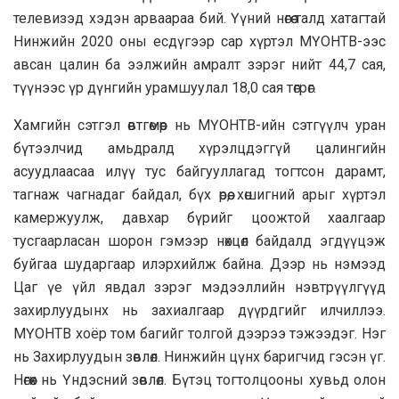
телевизэд хэдэн арваараа бий. Үүний нөгөө талд хатагтай
Нинжийн 2020 оны есдүгээр сар хүртэл МҮОНТВ-ээс
авсан цалин ба ээлжийн амралт зэрэг нийт 44,7 сая,
түүнээс үр дүнгийн урамшуулал 18,0 сая төгрөг.
Хамгийн сэтгэл өвтгөмөөр нь МҮОНТВ-ийн сэтгүүлч уран
бүтээлчид амьдралд хүрэлцдэггүй цалингийн
асуудлаасаа илүү тус байгууллагад тогтсон дарамт,
тагнаж чагнадаг байдал, бүх өрөө, хөшигний арыг хүртэл
камержуулж, давхар бүрийг цоожтой хаалгаар
тусгаарласан шорон гэмээр нөхцөл байдалд эгдүүцэж
буйгаа шударгаар илэрхийлж байна. Дээр нь нэмээд
Цаг үе үйл явдал зэрэг мэдээллийн нэвтрүүлгүүд
захирлуудынх нь захиалгаар дүүрдгийг илчиллээ.
МҮОНТВ хоёр том багийг толгой дээрээ тэжээдэг. Нэг
нь Захирлуудын зөвлөл. Нинжийн цүнх баригчид гэсэн үг.
Нөгөөх нь Үндэсний зөвлөл. Бүтэц тогтолцооны хувьд олон