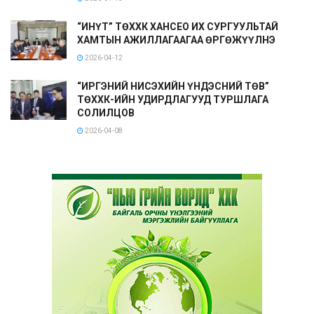
“ИНҮТ” ТӨХХК ХАНСЕО ИХ СУРГУУЛЬТАЙ
ХАМТЫН АЖИЛЛАГААГАА ӨРГӨЖҮҮЛНЭ
2026-04-12
“ИРГЭНИЙ НИСЭХИЙН ҮНДЭСНИЙ ТӨВ”
ТӨХХК-ИЙН УДИРДЛАГУУД ТУРШЛАГА
СОЛИЛЦОВ
2026-04-08