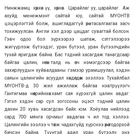
Нинжжамц хөөрхөн үү, хөөрхөн. Царайлаг уу, царайлаг. Аж
ахуйд менежмэнт сайтай юу, сайтай. МҮОНТВ
цэцэрлэгтэй болж, ашигладаггүй өрөө тасалгаагаа засч
тохижуулсан. Англи хэл дээр цацдаг сувагтай болсон.
Гэвч одоо бол зүрхээрээ шатаж, сэтгэлээрээ
жигүүрлэж бүтээдэг, уран бүтээл, уран бүтээлчдийн
тухай яригдаж байна. Бас тэдний хасагдаж танагдсаар
байгаа цалин, нөгөө талд нь өсч нэмэгдсээр байгаа
захирлуудын хуйвалдааны гэмээр урамшуулал, хэдэн
саяын цалингийн асуудал хөндөгдөж эхэллээ. Тухайлбал
МҮОНТВ-д 30 жил ажиллаж байгаа нэвтрүүлэгч
Гантигмаа нөхрийнхөө хамт сая хүрэхгүй цалин авдаг.
Гэтэл хэдэн сар сул зогссоны эцэст тэдний цалин
дахин 20 хувь хасагдсан байх юм. Хоёулаа нийлээд
сард 700 мянга орчмыг авдагаа ч ил тод хэллээ.
Цалингийн зээлээ ч төлж чадахгүйд хүрснээ өөрөө тодорхой
бичсэн байна. Түүнтэй адил уран бүтээлч энэ