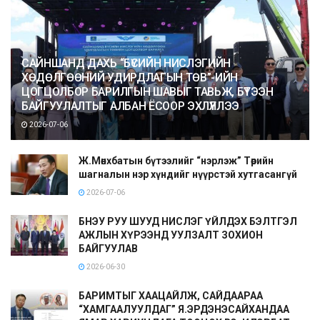
САЙНШАНД ДАХЬ “БҮСИЙН НИСЛЭГИЙН
ХӨДӨЛГӨӨНИЙ УДИРДЛАГЫН ТӨВ”-ИЙН
ЦОГЦОЛБОР БАРИЛГЫН ШАВЫГ ТАВЬЖ, БҮТЭЭН
БАЙГУУЛАЛТЫГ АЛБАН ЁСООР ЭХЛҮҮЛЛЭЭ
2026-07-06
Ж.Мөнхбатын бүтээлийг “нэрлэж” Төрийн
шагналын нэр хүндийг нүүрстэй хутгасангүй
2026-07-06
БНЭУ РУУ ШУУД НИСЛЭГ ҮЙЛДЭХ БЭЛТГЭЛ
АЖЛЫН ХҮРЭЭНД УУЛЗАЛТ ЗОХИОН
БАЙГУУЛАВ
2026-06-30
БАРИМТЫГ ХААЦАЙЛЖ, САЙДААРАА
“ХАМГААЛУУЛДАГ” Я.ЭРДЭНЭСАЙХАНДАА