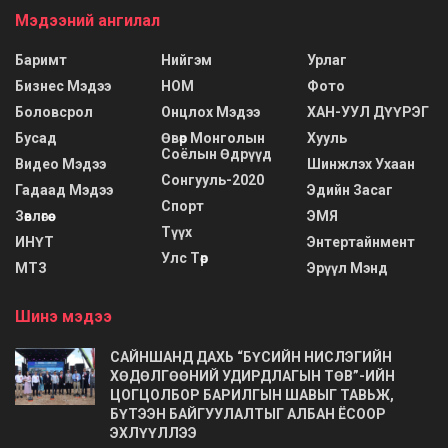
Мэдээний ангилал
Баримт
Нийгэм
Урлаг
Бизнес Мэдээ
НОМ
Фото
Боловсрол
Онцлох Мэдээ
ХАН-УУЛ ДҮҮРЭГ
Бусад
Өвөр Монголын
Хууль
Соёлын Өдрүүд
Видео Мэдээ
Шинжлэх Ухаан
Сонгууль-2020
Гадаад Мэдээ
Эдийн Засаг
Спорт
Зөвлөгөө
ЭМЯ
Түүх
ИНҮТ
Энтертайнмент
Улс Төр
МТЗ
Эрүүл Мэнд
Шинэ мэдээ
САЙНШАНД ДАХЬ “БҮСИЙН НИСЛЭГИЙН
ХӨДӨЛГӨӨНИЙ УДИРДЛАГЫН ТӨВ”-ИЙН
ЦОГЦОЛБОР БАРИЛГЫН ШАВЫГ ТАВЬЖ,
БҮТЭЭН БАЙГУУЛАЛТЫГ АЛБАН ЁСООР
ЭХЛҮҮЛЛЭЭ