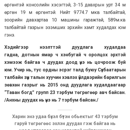
өргөнтэй консолийн хэсэгтэй, 3-15 давхрын урт 34 м
өргөн 19 м өргөнтэй. Нийт 9774.7 мкв талбайтай,
зоорийн давхартаа 10 машины гаражтай, 589м.кв
талбайтай газрын эзэмших эрхийн хамт худалдах юм
гэнэ.
Хэдийгээр нээлттэй дуудлага худалдаа
гадна, дотнын ямар ч хэнбугай ч оролцох эрхтэй
хэмээж байгаа ч дуудах доод үнэ нь цочроож буй
юм. Учир нь, тус ордны эсрэг талд буюу Сүхбаатарын
талбайн зүүн талын хуучин хэвлэх үйлдвэрийн барилгын
зөвхөн газрыг нь 2015 онд дуудлага худалдаагаар
“Таван богд” групп 23 тэрбум төгрөгөөр авч байсан.
/Анхны дуудах нь үнэ нь 7 тэрбум байсан./
Харин энэ удаа бүхэл бүтэн обьектыг 43 тэрбум
гаруй төгрөгөөс эхлэн дуудах гэж байгаа нь