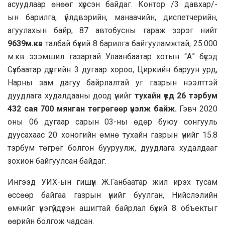
асуудлаар өнөөг хүрсэн байдаг. Контор /3 давхар/-
ын
барилга, үйлдвэрийн, манаачийн, диспетчерийн,
агуулахын байр, 87 автобусны
гараж
зэрэг нийт
9639м.кв
талбай бүхий 8 барилга байгууламжтай, 25.000
м.кв эзэмшил газартай Улаанбаатар хотын “А” бүсэд
Сүхбаатар дүүргийн 3 дугаар хороо, Циркийн баруун урд,
Нарны зам дагуу байрлалтай уг газрын нээлттэй
дуудлага худалдааны доод үнийг
тухайн үед 26 тэрбум
432 сая 700 мянган төгрөгөөр үнэлж байж.
Гэвч 2020
оны 06 дугаар сарын 03-ны өдөр буюу сонгууль
дуусахаас 20 хоногийн өмнө тухайн газрын үнийг 15.8
тэрбум төгрөг болгон бууруулж, дуудлага худалдааг
зохион байгуулсан байдаг.
Ингээд УИХ-ын гишүүн Ж.Ганбаатар жил ирэх тусам
өссөөр байгаа газрын үнийг буулган, Нийслэлийн
өмчийг үнэгүйдүүлэн ашигтай байрлал бүхий 8 объектыг
өөрийн болгож чадсан.