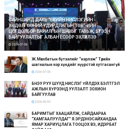
САЙНШАНД ДАХЬ “БҮСИЙН НИСЛЭГИЙН
ХӨДӨЛГӨӨНИЙ УДИРДЛАГЫН ТӨВ”-ИЙН
ЦОГЦОЛБОР БАРИЛГЫН ШАВЫГ ТАВЬЖ, БҮТЭЭН
БАЙГУУЛАЛТЫГ АЛБАН ЁСООР ЭХЛҮҮЛЛЭЭ
2026-07-06
Ж.Мөнхбатын бүтээлийг “нэрлэж” Төрийн
шагналын нэр хүндийг нүүрстэй хутгасангүй
2026-07-06
БНЭУ РУУ ШУУД НИСЛЭГ ҮЙЛДЭХ БЭЛТГЭЛ
АЖЛЫН ХҮРЭЭНД УУЛЗАЛТ ЗОХИОН
БАЙГУУЛАВ
2026-06-30
БАРИМТЫГ ХААЦАЙЛЖ, САЙДААРАА
“ХАМГААЛУУЛДАГ” Я.ЭРДЭНЭСАЙХАНДАА
ЯМАР ХАРИУЦЛАГА ТООЦОХ ВЭ, ИДЭРБАТ