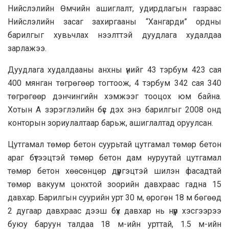
Нийслэлийн Өмчийн ашиглалт, удирдлагын газраас
Нийслэлийн засаг захиргааны “Хангарди” ордны
барилгыг хувьчлах нээлттэй дуудлага худалдаа
зарлажээ.
Дуудлага худалдааны анхны үнийг 43 тэрбум 423 сая
400 мянган төгрөгөөр тогтоож, 4 тэрбум 342 сая 340
төгрөгөөр дэнчингийн хэмжээг тооцох юм байна.
Хотын А зэрэглэлийн бүс дэх энэ барилгыг 2008 онд
конторын зориулалтаар барьж, ашиглалтад оруулсан.
Цутгамал төмөр бетон суурьтай цутгамал төмөр бетон
араг бүтээцтэй төмөр бетон дам нуруутай цутгамал
төмөр бетон хөөсөнцөр дүүргэцтэй шилэн фасадтай
төмөр вакуум цонхтой зоорийн давхраас гадна 15
давхар. Барилгын суурийн урт 30 м, өрогөн 18 м бөгөөд
2 дугаар давхраас дээш бүх давхар нь нүүр хэсгээрээ
буюу баруун талдаа 18 м-ийн урттай, 1.5 м-ийн