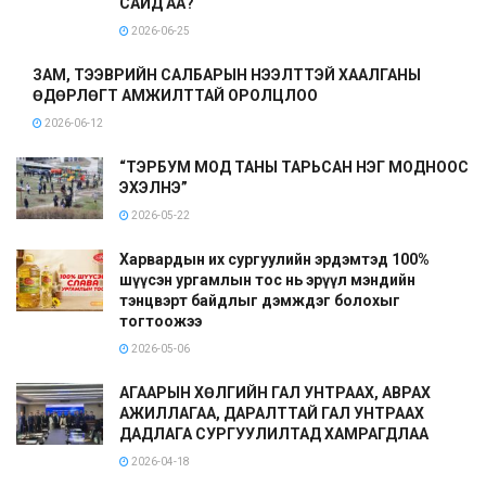
САЙД АА?
2026-06-25
ЗАМ, ТЭЭВРИЙН САЛБАРЫН НЭЭЛТТЭЙ ХААЛГАНЫ
ӨДӨРЛӨГТ АМЖИЛТТАЙ ОРОЛЦЛОО
2026-06-12
“ТЭРБУМ МОД ТАНЫ ТАРЬСАН НЭГ МОДНООС
ЭХЭЛНЭ”
2026-05-22
Харвардын их сургуулийн эрдэмтэд 100%
шүүсэн ургамлын тос нь эрүүл мэндийн
тэнцвэрт байдлыг дэмждэг болохыг
тогтоожээ
2026-05-06
АГААРЫН ХӨЛГИЙН ГАЛ УНТРААХ, АВРАХ
АЖИЛЛАГАА, ДАРАЛТТАЙ ГАЛ УНТРААХ
ДАДЛАГА СУРГУУЛИЛТАД ХАМРАГДЛАА
2026-04-18