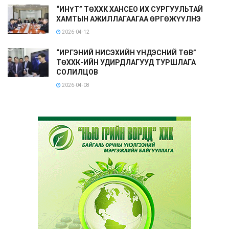
“ИНҮТ” ТӨХХК ХАНСЕО ИХ СУРГУУЛЬТАЙ
ХАМТЫН АЖИЛЛАГААГАА ӨРГӨЖҮҮЛНЭ
2026-04-12
“ИРГЭНИЙ НИСЭХИЙН ҮНДЭСНИЙ ТӨВ”
ТӨХХК-ИЙН УДИРДЛАГУУД ТУРШЛАГА
СОЛИЛЦОВ
2026-04-08