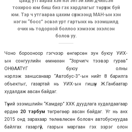
цаад утгаараа хэн нэгэнтэй хийгдчихсэн
тохироо юм биш биз гэх хардлагыг төрүүлж буй
юм. Тэр ч утгаараа цахим сүлжээнд МАН-ын хэн
нэгэн “босс” эсвэл урт гартынх нь эзэмшилд
очих нь тодорхой боллоо хэмээж эхэлсэн
болов уу.
Чоно борооноор гэгчээр өнгөрсөн зун буюу УИХ-
ын сонгуулийн өмнөхөн “Зорчигч тээвэр гурав”
ОНӨААТҮГ буюу олны
нэрлэж заншсанаар “Автобус-3”-ын нийт 8 барилга
объектыг, газартай нь УИХ-ын гишүүн Ж.Ганбаатар
худалдаж авсан байдаг.
Түүний эзэмшлийн “
Камдер
” ХХК дуудлага худалдаагаар
ердөө
20 тэрбум
төгрөгөөр авсан байдаг. Уг нь анх
2015 онд зарахаар төлөвлөсөн боловч автобуснуудаа
байлгах газаргүй, газрын маргаан гэх зэрэг олон