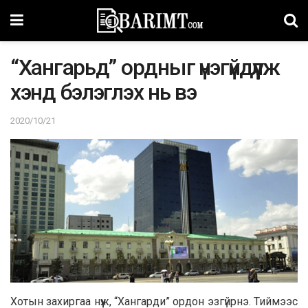
“Хангарьд” ордныг үнэгүйдүүлж
хэнд бэлэглэх нь вэ
2020/10/21
Хотын захиргаа нүүж, “Хангарди” ордон эзгүйрнэ. Тиймээс