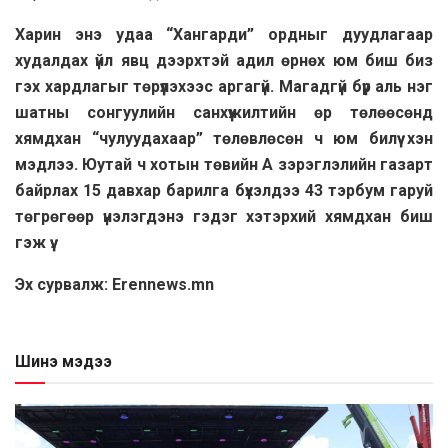
Харин энэ удаа “Хангарди” ордныг дуудлагаар
худалдах үйл явц дээрхтэй адил өрнөх юм биш биз
гэх хардлагыг төрүүлэхээс аргагүй. Магадгүй бүр аль нэг
шатны сонгуулийн санхүүжилтийн өр төлөөсөнд
хямдхан “чулуудахаар” төлөвлөсөн ч юм билүү хэн
мэдлээ. Юутай ч хотын төвийн А зэрэглэлийн газарт
байрлах 15 давхар барилга бүхэлдээ 43 тэрбум гаруй
төгрөгөөр үнэлэгдэнэ гэдэг хэтэрхий хямдхан биш
гэж үү.
Эх сурвалж: Erennews.mn
Шинэ мэдээ