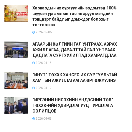
Харвардын их сургуулийн эрдэмтэд 100%
шүүсэн ургамлын тос нь эрүүл мэндийн
тэнцвэрт байдлыг дэмждэг болохыг
тогтоожээ
2026-05-06
АГААРЫН ХӨЛГИЙН ГАЛ УНТРААХ, АВРАХ
АЖИЛЛАГАА, ДАРАЛТТАЙ ГАЛ УНТРААХ
ДАДЛАГА СУРГУУЛИЛТАД ХАМРАГДЛАА
2026-04-18
“ИНҮТ” ТӨХХК ХАНСЕО ИХ СУРГУУЛЬТАЙ
ХАМТЫН АЖИЛЛАГААГАА ӨРГӨЖҮҮЛНЭ
2026-04-12
“ИРГЭНИЙ НИСЭХИЙН ҮНДЭСНИЙ ТӨВ”
ТӨХХК-ИЙН УДИРДЛАГУУД ТУРШЛАГА
СОЛИЛЦОВ
2026-04-08