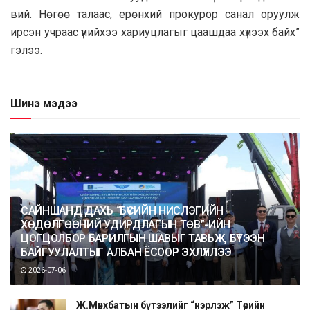
вий. Нөгөө талаас, ерөнхий прокурор санал оруулж
ирсэн учраас үүнийхээ хариуцлагыг цаашдаа хүлээх байх”
гэлээ.
Шинэ мэдээ
САЙНШАНД ДАХЬ “БҮСИЙН НИСЛЭГИЙН
ХӨДӨЛГӨӨНИЙ УДИРДЛАГЫН ТӨВ”-ИЙН
ЦОГЦОЛБОР БАРИЛГЫН ШАВЫГ ТАВЬЖ, БҮТЭЭН
БАЙГУУЛАЛТЫГ АЛБАН ЁСООР ЭХЛҮҮЛЛЭЭ
2026-07-06
Ж.Мөнхбатын бүтээлийг “нэрлэж” Төрийн