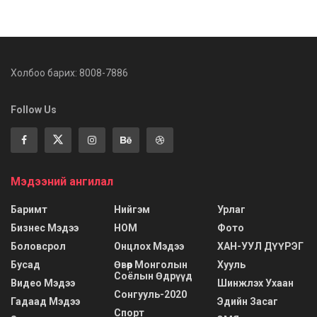
Холбоо барих: 8008-7886
Follow Us
Мэдээний ангилал
Баримт
Нийгэм
Урлаг
Бизнес Мэдээ
НОМ
Фото
Боловсрол
Онцлох Мэдээ
ХАН-УУЛ ДҮҮРЭГ
Бусад
Өвөр Монголын
Хууль
Соёлын Өдрүүд
Видео Мэдээ
Шинжлэх Ухаан
Сонгууль-2020
Гадаад Мэдээ
Эдийн Засаг
Спорт