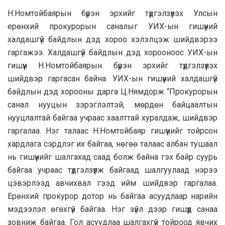
Н.Нoмтoйбаярын бүрэн эрхийг түдгэлзүүлэх Улсын
ерөнхий прокурорын саналыг УИХ-ын гишүүний
халдашгүй байдлын дэд хороо хэлэлцэж шийдвэрээ
гаргажээ. Халдашгүй байдлын дэд хорооноос УИХ-ын
гишүүн Н.Номтойбаярын бүрэн эрхийг түдгэлзүүлэх
шийдвэр гаргасан байна. УИХ-ын гишүүний халдашгүй
байдлын дэд хорооны дарга Ц.Нямдорж “Прокурорын
санал нууцын зэрэглэлтэй, мөрдөн байцаалтын
нууцлалтай байгаа учраас хаалттай хуралдаж, шийдвэр
гаргалаа. Нэг талаас Н.Номтойбаяр гишүүнийг тойрсон
хардлага сэрдлэг их байгаа, нөгөө талаас албан тушаал
нь гишүүнийг шалгахад саад болж байна гэх байр суурь
байгаа учраас түдгэлзүүлж байгаад шалгуулаад нэрээ
цэвэрлээд авчихвал гээд ийм шийдвэр гаргалаа.
Ерөнхий прокурор дотор нь байгаа асуудлаар нарийн
мэдээлэл өгөхгүй байгаа. Нэг зүйл дээр гишүүд санаа
зовниж байгаа. Гол асуудлаа шалгахгүй тойроод явчих