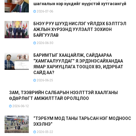
шагналын нэр хүндийг нүүрстэй хутгасангүй
2026-07-06
БНЭУ РУУ ШУУД НИСЛЭГ ҮЙЛДЭХ БЭЛТГЭЛ
АЖЛЫН ХҮРЭЭНД УУЛЗАЛТ ЗОХИОН
БАЙГУУЛАВ
2026-06-30
БАРИМТЫГ ХААЦАЙЛЖ, САЙДААРАА
“ХАМГААЛУУЛДАГ” Я.ЭРДЭНЭСАЙХАНДАА
ЯМАР ХАРИУЦЛАГА ТООЦОХ ВЭ, ИДЭРБАТ
САЙД АА?
2026-06-25
ЗАМ, ТЭЭВРИЙН САЛБАРЫН НЭЭЛТТЭЙ ХААЛГАНЫ
ӨДӨРЛӨГТ АМЖИЛТТАЙ ОРОЛЦЛОО
2026-06-12
“ТЭРБУМ МОД ТАНЫ ТАРЬСАН НЭГ МОДНООС
ЭХЭЛНЭ”
2026-05-22