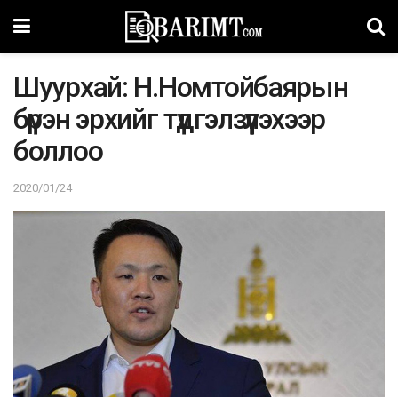
Шуурхай: Н.Номтойбаярын
бүрэн эрхийг түдгэлзүүлэхээр
боллоо
2020/01/24