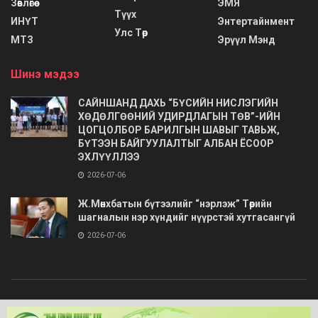
Зөвлөгөө
ЭМЯ
Түүх
ИНҮТ
Энтертайнмент
Улс Төр
МТЗ
Эрүүл Мэнд
Шинэ мэдээ
САЙНШАНД ДАХЬ “БҮСИЙН НИСЛЭГИЙН
ХӨДӨЛГӨӨНИЙ УДИРДЛАГЫН ТӨВ”-ИЙН
ЦОГЦОЛБОР БАРИЛГЫН ШАВЫГ ТАВЬЖ,
БҮТЭЭН БАЙГУУЛАЛТЫГ АЛБАН ЁСООР
ЭХЛҮҮЛЛЭЭ
2026-07-06
Ж.Мөнхбатын бүтээлийг “нэрлэж” Төрийн
шагналын нэр хүндийг нүүрстэй хутгасангүй
2026-07-06
© 2020
Barimt.com
- Зохиогчийн эрх хуулиар хамгаалагдсан. Загварыг