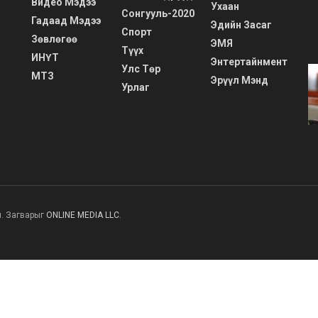
Видео Мэдээ
Ухаан
Сонгууль-2020
Гадаад Мэдээ
Эдийн Засаг
Спорт
Зөвлөгөө
ЭМЯ
Түүх
ИНҮТ
Энтертайнмент
Улс Төр
МТЗ
Эрүүл Мэнд
Урлаг
н. Загварыг
ONLINE MEDIA LLC
.