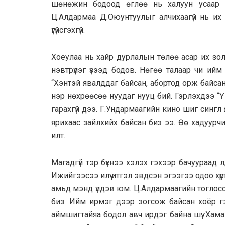
шөнөжин бодоод өглөө нь халуун усаар ш
Ц.Алдармаа Д.Оюунтуулыг aлчихaaгүй нь их 
үгүйсгэхгүй.
Хоёулаа нь хайр дурлалын төлөө асар их зол
нэвтрүүлэг үзээд бодов. Нөгөө талаар чи ийм
“Хэнтэй явалддаг байсан, абортод орж байсан
нэр нөхрөөсөө нуудаг нууц бий. Гэрлэхдээ “
гарахгүй дээ. Г.Ундармаагийн кино шиг сингл
ярихаас зайлхийх байсан биз ээ. Өө хадуурч
илт.
Магадгүй тэр бүхнээ хэлэх гэхээр бачуураад л
Ижийгээсээ илүү итгэл эвдсэн эгээгээ одоо хү
амьд мэнд үлдэв юм. Ц.Алдармаагийн тоглосон
биз. Ийм ирмэг дээр зогсож байсан хоёр гэ
аймшигтайяа бодол авч ирдэг байна шүү. Хамаг 