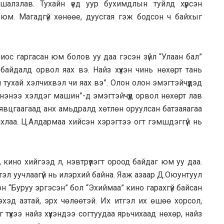
алзлав. Тухайн үед уур бухимдлын туйлд хүрсэн
юм. Магадгүй хөнөөе, дуусгая гэж бодсон ч байхыг
иос гаргасан юм болов уу даа гэсэн зүйл “Улаан бал”
 байдалд орвол яах вэ. Найз хүүхэн чинь нөхөрт тань
 тухай хэлчихвэл чи яах вэ”. Олон олон эмэгтэйчүүдэд
Үнэнээ хэлдэг машин”-д эмэгтэйчүүд орвол нөхөрт лав
 явцгаагаад анх амьдралд хөтлөн оруулсан батзаяагаа
ихлаа. Ц.Алдармаа хийсэн хэрэгтээ огт гэмшдэггүй нь
, кино хийгээд л, нэвтрүүлэгт ороод байдаг юм уу даа.
ртэл уучлаагүй нь илэрхий байна. Яаж азаар Д.Оюунтуул
 “Буруу эргэсэн” бол “Эхиймаа” кино гарахгүй байсан
хэд азтай, эрх чөлөөтэй. Их итгэл их өшөө хорсол,
түүхээ найз хүүхэндээ согтуудаа ярьчихаад нөхөр, найз