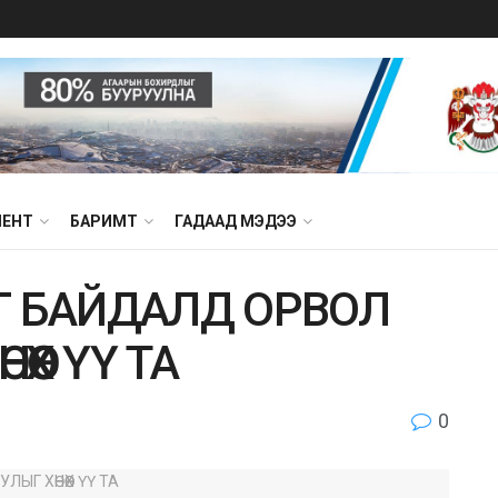
МЕНТ
БАРИМТ
ГАДААД МЭДЭЭ
Г БАЙДАЛД ОРВОЛ
ӨX ҮҮ ТА
0