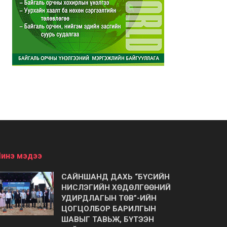
инэ мэдээ
САЙНШАНД ДАХЬ “БҮСИЙН
НИСЛЭГИЙН ХӨДӨЛГӨӨНИЙ
УДИРДЛАГЫН ТӨВ”-ИЙН
ЦОГЦОЛБОР БАРИЛГЫН
ШАВЫГ ТАВЬЖ, БҮТЭЭН