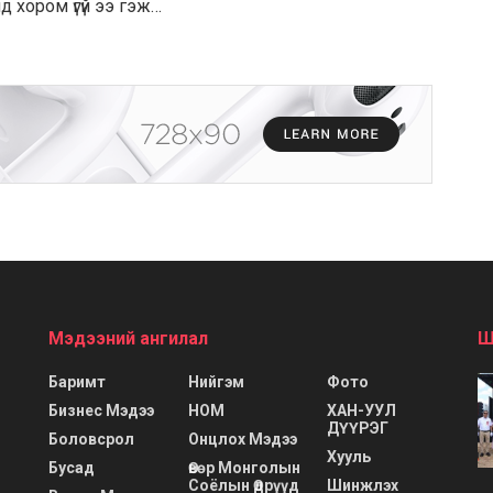
д хором үгүй ээ гэж…
Мэдээний ангилал
Ш
Баримт
Нийгэм
Фото
Бизнес Мэдээ
НОМ
ХАН-УУЛ
ДҮҮРЭГ
Боловсрол
Онцлох Мэдээ
Хууль
Бусад
Өвөр Монголын
Соёлын Өдрүүд
Шинжлэх