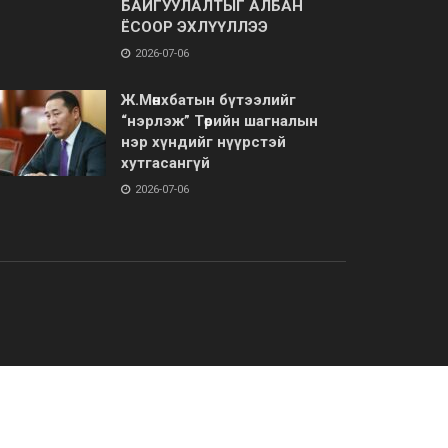
БАЙГУУЛАЛТЫГ АЛБАН
ЁСООР ЭХЛҮҮЛЛЭЭ
2026-07-06
Ж.Мөнхбатын бүтээлийг
“нэрлэж” Төрийн шагналын
нэр хүндийг нүүрстэй
хутгасангүй
2026-07-06