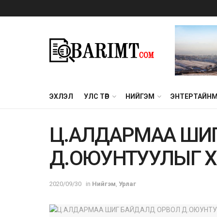
ЭХЛЭЛ
УЛС ТӨР
НИЙГЭМ
ЭНТЕРТАЙН
Ц.АЛДАРМАА ШИ
Д.ОЮУНТУУЛЫГ XӨHӨ
2020/09/30
in
Нийгэм
,
Урлаг