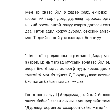
Мөн эр хүнээс бол үр хүүхдээ хаях, өнчрүүлэх
шоронгийн хоригдолд дурлаад гэрээсээ орго
нь хий орсон авгай, залуу азарга дагасан хөг
даа. Түүнтэй адил хожуу дурлал, сексийн амта
мэт. Тэднийг ёстой үхэл салгадаг болов уу.
“Шинэ үе” продакшны жүжигчин Ц.Алдарма
үзээрэй. Ер нь тэгээд муусайн эрчүүлээс бол э
хоёрт бие биедээ хэлээгүй нууц, хэлхэлдээгүй
толгойгүй мэт бүх зүйлээ Д.Оюунтуулаас асу
бие нэгэн байсан юм даг уу даа.
Гэтэл нэг залуу Ц.Алдармаад хайртай болсо
залуу байна” гэсэн анхны зөвшөөрлийг тамга 
“Дурлалд өөрийгөө сохорсон байж магад” ч 