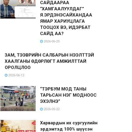
САЙДААРАА
“ХАМГААЛУУЛДАГ”
Я.ЭРДЭНЭСАЙХАНДАА
ЯМАР ХАРИУЦЛАГА
ТООЦОХ ВЭ, ИДЭРБАТ
САЙД АА?
2026-06-25
ЗАМ, ТЭЭВРИЙН САЛБАРЫН НЭЭЛТТЭЙ
ХААЛГАНЫ ӨДӨРЛӨГТ АМЖИЛТТАЙ
ОРОЛЦЛОО
2026-06-12
“ТЭРБУМ МОД ТАНЫ
ТАРЬСАН НЭГ МОДНООС
ЭХЭЛНЭ”
2026-05-22
Харвардын их сургуулийн
эрдэмтэд 100% шүүсэн