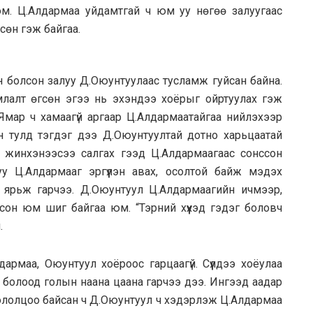
юм. Ц.Алдармаа уйдамтгай ч юм уу нөгөө залуугаас
сөн гэж байгаа.
н болсон залуу Д.Оюунтуулаас тусламж гуйсан байна.
амлалт өгсөн эгээ нь эхэндээ хоёрыг ойртуулах гэж
 (Ямар ч хамаагүй аргаар Ц.Алдармаатайгаа нийлэхээр
н тулд тэгдэг дээ Д.Оюунтуултай дотно харьцаатай
тээ жинхэнээсээ салгах гээд Ц.Алдармаагаас сонссон
у Ц.Алдармааг эргүүлэн авах, осолтой байж мэдэх
э ярьж гарчээ. Д.Оюунтуул Ц.Алдармаагийн ичмээр,
 орсон юм шиг байгаа юм. “Тэрний хүүхэд гэдэг боловч
.
лдармаа, Оюунтуул хоёроос гарцаагүй. Сүүлдээ хоёулаа
с болоод голын наана цаана гарчээ дээ. Ингээд аадар
ололцоо байсан ч Д.Оюунтуул ч хэдэрлэж Ц.Алдармаа