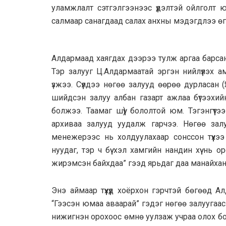
уламжлалт сэтгэлгээнээс үүдэлтэй ойлголт 
салмаар санагдаад салах анхны мэдэгдлээ өг
Алдармаад хаягдах дээрээ тулж аргаа барса
Тэр залууг Ц.Алдармаатай эргэн нийлүүлэх 
үзжээ. Сүүлдээ нөгөө залууд өөрөө дурласан
шийдсэн залуу албан газарт ажлаа бүтээхий
болжээ. Таамаг шүү) бололтой юм. Тэгэнгүү
архиваа залууд уудалж гарчээ. Нөгөө залу
менежерээс нь холдуулахаар сонссон түүхэ
нуудаг, тэр ч бүү хэл хамгийн нандин хүү нь
жирэмсэн байхдаа” гээд ярьдаг даа манайхан
Энэ аймаар түүхүүд хоёрхон гэрчтэй бөгөөд А
“Гээсэн юмаа аваарай” гэдэг нөгөө залуугаа
нижигнэн орохоос өмнө уулзаж учраа олох б