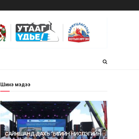
Шинэ мэдээ
САЙНШАНД ДАХЬ “БҮСИЙН НИСЛЭГИЙН