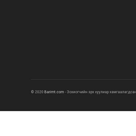
© 2020
Barimt.com
- Зохиогчийн эрх хуулиар хамгаалагдса