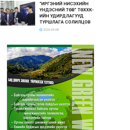
“ИРГЭНИЙ НИСЭХИЙН
ҮНДЭСНИЙ ТӨВ” ТӨХХК-
ИЙН УДИРДЛАГУУД
ТУРШЛАГА СОЛИЛЦОВ
2026-04-08