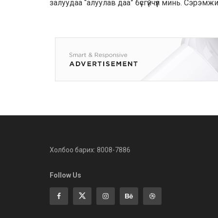
залуудаа “алуулав даа” бүсгүйчүүл минь. Сэрэмжи
Холбоо барих: 8008-7886
Follow Us