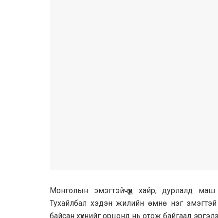
Монголын эмэгтэйчүүд хайр, дурлалд маш
Тухайлбал хэдэн жилийн өмнө нэг эмэгтэй
байсан хүүхнийг орцонд нь отож байгаад эргэл