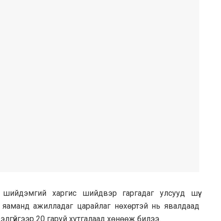
 шийдэмгий харгис шийдвэр гаргадаг улсууд шүү.
 яаманд ажилладаг царайлаг нөхөртэй нь явалдаад
зэлгүйгээр 20 гаруй xyтгалаад хөнөөж билээ.