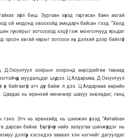
 гайхах зүйл биш. Зургаан хүүхэд гаргасан баян авгай
од ой модонд овоохойд амьдарч байсан гээд. “Хөлд
шин гүү хоёрыг зогсооход хэцүү” гэж монголчууд ярьдаг
нд орсон авгай нарыг зогсоох хүч дэлхий дээр байхгүй
а, Д.Оюунтуул хоёрын хооронд өөрсдийгөө тавиад
мэгтэйчүүд муудалцдаг шүү дээ. Ц.Алдармаа, Д.Оюунтуул
 үе байгаагүй эгч дүүс байж л дээ. Ц.Алдармаа өөрийн
уна. Цаадах нь ерөнхий менежер шахуу зөвлөдөг, ганц
н гэнэ. Эгч нь ерөнхийд нь шинжин үзээд “Аятайхан
дарсан байна. Бүсгүйчүүл найз залуугаа шинжүүлдэг нь
юмуу дэлгүүр хэсэхдээ заавал хэн нэгнийг дагуулдаг